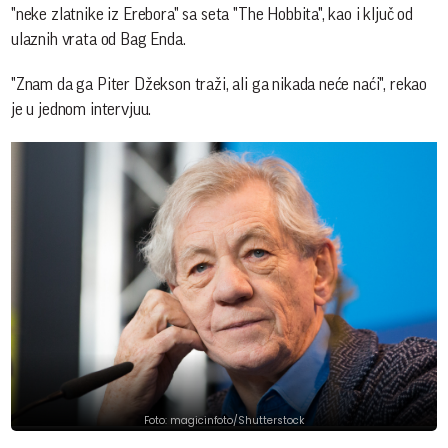
"neke zlatnike iz Erebora" sa seta "The Hobbita", kao i ključ od
ulaznih vrata od Bag Enda.
"Znam da ga Piter Džekson traži, ali ga nikada neće naći", rekao
je u jednom intervjuu.
Foto: magicinfoto/Shutterstock