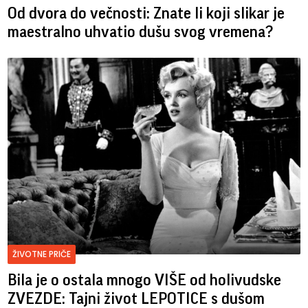
Od dvora do večnosti: Znate li koji slikar je
maestralno uhvatio dušu svog vremena?
ŽIVOTNE PRIČE
Bila je o ostala mnogo VIŠE od holivudske
ZVEZDE: Tajni život LEPOTICE s dušom