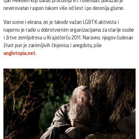
Ijan Mekelen koji danas proslavlja 87. rođendan, pokazao je
neverovatan raspon tokom više od šest i po decenija glume.
Van scene i ekrana, on je takođe važan LGBTK aktivista i
naporno je radio u dobrotvornim organizacijama za starije osobe
i žrtve zemljotresa u Krajstčerču 2011. Naravno, njegov čudesan
život pun je zanimljivih činjenica i anegdota, piše
anglotopia.net
.