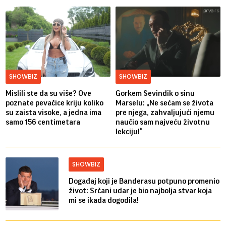
SHOWBIZ
SHOWBIZ
Mislili ste da su više? Ove
Gorkem Sevindik o sinu
poznate pevačice kriju koliko
Marselu: „Ne sećam se života
su zaista visoke, a jedna ima
pre njega, zahvaljujući njemu
samo 156 centimetara
naučio sam najveću životnu
lekciju!“
SHOWBIZ
Događaj koji je Banderasu potpuno promenio
život: Srčani udar je bio najbolja stvar koja
mi se ikada dogodila!