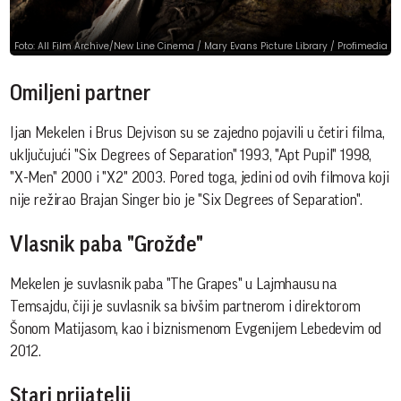
Foto: All Film Archive/New Line Cinema / Mary Evans Picture Library / Profimedia
Omiljeni partner
Ijan Mekelen i Brus Dejvison su se zajedno pojavili u četiri filma,
uključujući "Six Degrees of Separation" 1993, "Apt Pupil" 1998,
"X-Men" 2000 i "X2" 2003. Pored toga, jedini od ovih filmova koji
nije režirao Brajan Singer bio je "Six Degrees of Separation".
Vlasnik paba "Grožđe"
Mekelen je suvlasnik paba "The Grapes" u Lajmhausu na
Temsajdu, čiji je suvlasnik sa bivšim partnerom i direktorom
Šonom Matijasom, kao i biznismenom Evgenijem Lebedevim od
2012.
Stari prijatelji