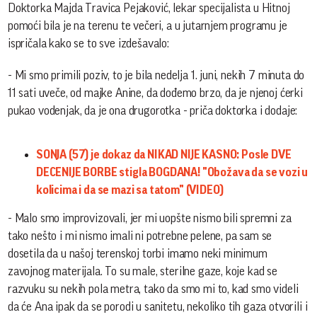
Doktorka Majda Travica Pejaković, lekar specijalista u Hitnoj
pomoći bila je na terenu te večeri, a u jutarnjem programu je
ispričala kako se to sve izdešavalo:
- Mi smo primili poziv, to je bila nedelja 1. juni, nekih 7 minuta do
11 sati uveče, od majke Anine, da dođemo brzo, da je njenoj ćerki
pukao vodenjak, da je ona drugorotka - priča doktorka i dodaje:
SONJA (57) je dokaz da NIKAD NIJE KASNO: Posle DVE
DECENIJE BORBE stigla BOGDANA! "Obožava da se vozi u
kolicima i da se mazi sa tatom" (VIDEO)
- Malo smo improvizovali, jer mi uopšte nismo bili spremni za
tako nešto i mi nismo imali ni potrebne pelene, pa sam se
dosetila da u našoj terenskoj torbi imamo neki minimum
zavojnog materijala. To su male, sterilne gaze, koje kad se
razvuku su nekih pola metra, tako da smo mi to, kad smo videli
da će Ana ipak da se porodi u sanitetu, nekoliko tih gaza otvorili i