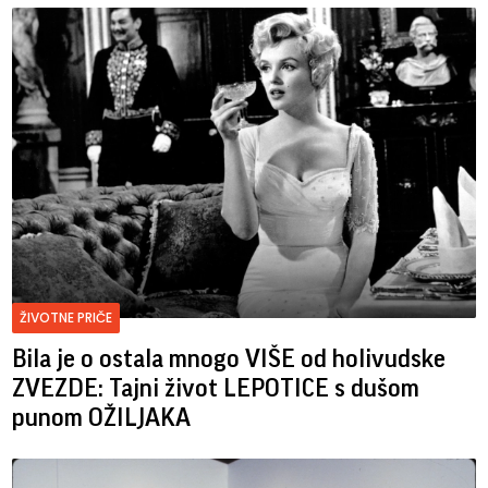
ŽIVOTNE PRIČE
Bila je o ostala mnogo VIŠE od holivudske
ZVEZDE: Tajni život LEPOTICE s dušom
punom OŽILJAKA