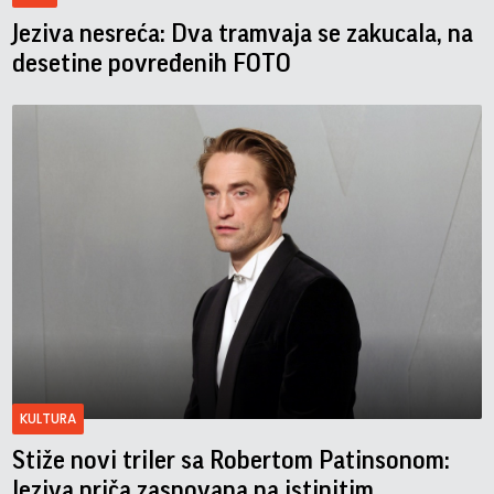
Jeziva nesreća: Dva tramvaja se zakucala, na
desetine povređenih FOTO
KULTURA
Stiže novi triler sa Robertom Patinsonom:
Jeziva priča zasnovana na istinitim