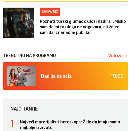
SHOWBIZ
Poznati turski glumac o ulozi Kadira: „Mislio
sam da mi ta uloga ne odgovara, ali želeo
sam da iznenadim publiku“
TRENUTNO NA PROGRAMU
Vidi sve
19:00
Dadilja sa sela
NAJČITANIJE
Najveći materijalisti horoskopa: Žele da imaju samo
najbolje u životu