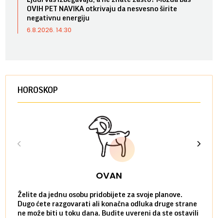
OVIH PET NAVIKA otkrivaju da nesvesno širite
negativnu energiju
6.8.2026. 14:30
HOROSKOP
OVAN
Želite da jednu osobu pridobijete za svoje planove.
Danas
Dugo ćete razgovarati ali konačna odluka druge strane
Niste
ne može biti u toku dana. Budite uvereni da ste ostavili
povol