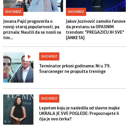
SHOWBIZ
SHOWBIZ
Jovana Pajić progovorila o
Jakov Jozinović zamolio fanove
novoj-staroj popularnosti, pa
da prestanu sa OPASNIM
priznala: Naučiš da se nosiš sa
trendom: "PREGAZIĆU IH SVE"
tim...
(ANKETA)
SHOWBIZ
Terminator prkosi godinama: Ni u 79.
Švarceneger ne propušta treninge
SHOWBIZ
Lepotom koju je nasledila od slavne majke
UKRALA JE SVE POGLEDE: Prepoznajete li
čija je ovo ćerka?