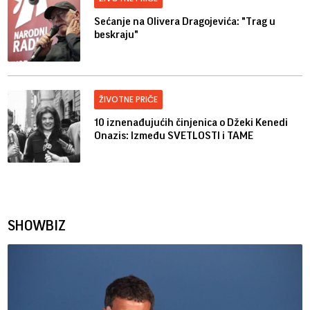
Sećanje na Olivera Dragojevića: "Trag u
beskraju"
ŽIVOTNE PRIČE
10 iznenađujućih činjenica o Džeki Kenedi
Onazis: Između SVETLOSTI i TAME
SHOWBIZ