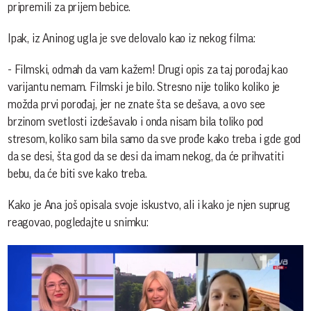
pripremili za prijem bebice.
Ipak, iz Aninog ugla je sve delovalo kao iz nekog filma:
- Filmski, odmah da vam kažem! Drugi opis za taj porođaj kao
varijantu nemam. Filmski je bilo. Stresno nije toliko koliko je
možda prvi porođaj, jer ne znate šta se dešava, a ovo see
brzinom svetlosti izdešavalo i onda nisam bila toliko pod
stresom, koliko sam bila samo da sve prođe kako treba i gde god
da se desi, šta god da se desi da imam nekog, da će prihvatiti
bebu, da će biti sve kako treba.
Kako je Ana još opisala svoje iskustvo, ali i kako je njen suprug
reagovao, pogledajte u snimku: