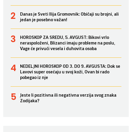
Danas je Sveti Ilija Gromovnik: Običaji su brojni, ali
jedan je posebno važan!
HOROSKOP ZA SREDU, 5. AVGUST: Bikovi vrlo
neraspoloženi, Blizanci imaju probleme na poslu,
Vage će privući vesela i duhovita osoba
NEDELJNI HOROSKOP OD 3. DO 9. AVGUSTA: Dok se
Lavovi super osećaju u svoj koži, Ovan bi rado
pobegao iz nje
Jeste li pozitivna ili negativna verzija svog znaka
Zodijaka?