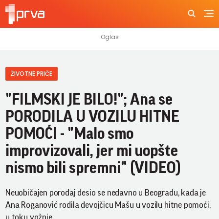
ŽIVOTNE PRIČE
"FILMSKI JE BILO!"; Ana se
PORODILA U VOZILU HITNE
POMOĆI - "Malo smo
improvizovali, jer mi uopšte
nismo bili spremni" (VIDEO)
Neuobičajen porođaj desio se nedavno u Beogradu, kada je
Ana Roganović rodila devojčicu Mašu u vozilu hitne pomoći,
u toku vožnje.