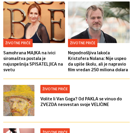
ŽIVOTNE PRIČE
ŽIVOTNE PRIČE
Samohrana MAJKA na ivici
Nepodnošljiva lakoća
siromaštva postala je
Kristofera Nolana: Nije uspeo
najuspešnija SPISATELJICA na
da upiše školu, ali je napravio
svetu
film vredan 250 miliona dolara
ŽIVOTNE PRIČE
Volite li Van Goga? Od PAKLA se vinuo do
ZVEZDA nesvestan svoje VELIČINE
ŽIVOTNE PRIČE