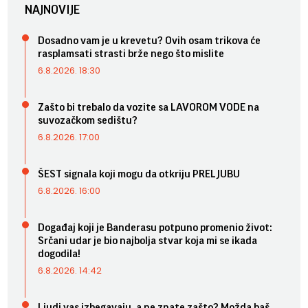
NAJNOVIJE
Dosadno vam je u krevetu? Ovih osam trikova će
rasplamsati strasti brže nego što mislite
6.8.2026. 18:30
Zašto bi trebalo da vozite sa LAVOROM VODE na
suvozačkom sedištu?
6.8.2026. 17:00
ŠEST signala koji mogu da otkriju PRELJUBU
6.8.2026. 16:00
Događaj koji je Banderasu potpuno promenio život:
Srčani udar je bio najbolja stvar koja mi se ikada
dogodila!
6.8.2026. 14:42
Ljudi vas izbegavaju, a ne znate zašto? Možda baš