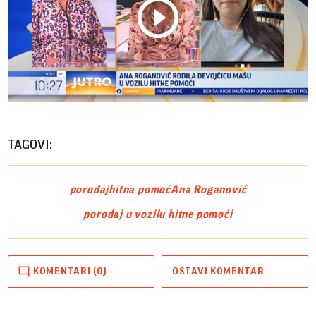
Play
Vide
TAGOVI:
porođaj
hitna pomoć
Ana Roganović
porođaj u vozilu hitne pomoći
KOMENTARI (0)
OSTAVI KOMENTAR