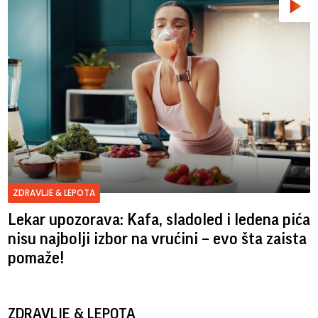
ZDRAVLJE & LEPOTA
Lekar upozorava: Kafa, sladoled i ledena pića
nisu najbolji izbor na vrućini – evo šta zaista
pomaže!
ZDRAVLJE & LEPOTA