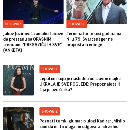
SHOWBIZ
SHOWBIZ
Jakov Jozinović zamolio fanove
Terminator prkosi godinama:
da prestanu sa OPASNIM
Ni u 79. Švarceneger ne
trendom: "PREGAZIĆU IH SVE"
propušta treninge
(ANKETA)
SHOWBIZ
Lepotom koju je nasledila od slavne majke
UKRALA JE SVE POGLEDE: Prepoznajete li
čija je ovo ćerka?
SHOWBIZ
Poznati turski glumac o ulozi Kadira: „Mislio
sam da mi ta uloga ne odgovara, ali želeo