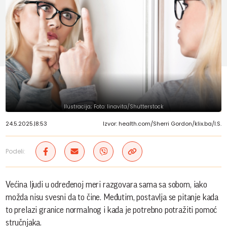
Ilustracija; Foto: linavita/Shutterstock
24.5.2025.
|
8:53
Izvor: health.com/Sherri Gordon/klix.ba/I.S.
Podeli:
Većina ljudi u određenoj meri razgovara sama sa sobom, iako
možda nisu svesni da to čine. Međutim, postavlja se pitanje kada
to prelazi granice normalnog i kada je potrebno potražiti pomoć
stručnjaka.