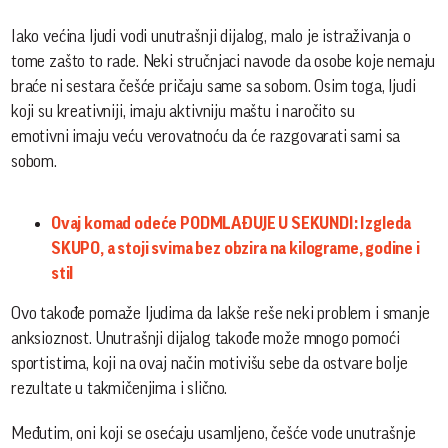
Iako većina ljudi vodi unutrašnji dijalog, malo je istraživanja o
tome zašto to rade. Neki stručnjaci navode da osobe koje nemaju
braće ni sestara češće pričaju same sa sobom. Osim toga, ljudi
koji su kreativniji, imaju aktivniju maštu i naročito su
emotivni imaju veću verovatnoću da će razgovarati sami sa
sobom.
Ovaj komad odeće PODMLAĐUJE U SEKUNDI: Izgleda
SKUPO, a stoji svima bez obzira na kilograme, godine i
stil
Ovo takođe pomaže ljudima da lakše reše neki problem i smanje
anksioznost. Unutrašnji dijalog takođe može mnogo pomoći
sportistima, koji na ovaj način motivišu sebe da ostvare bolje
rezultate u takmičenjima i slično.
Međutim, oni koji se osećaju usamljeno, češće vode unutrašnje