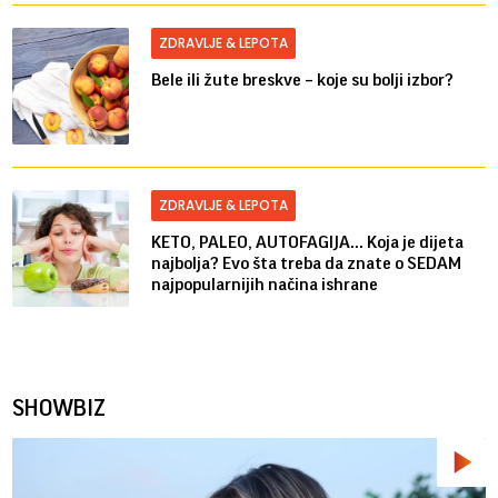
ZDRAVLJE & LEPOTA
Bele ili žute breskve – koje su bolji izbor?
ZDRAVLJE & LEPOTA
KETO, PALEO, AUTOFAGIJA... Koja je dijeta
najbolja? Evo šta treba da znate o SEDAM
najpopularnijih načina ishrane
SHOWBIZ