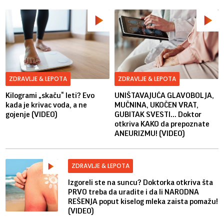
ZDRAVLJE & LEPOTA
ZDRAVLJE & LEPOTA
Kilogrami „skaču“ leti? Evo
UNIŠTAVAJUĆA GLAVOBOLJA,
kada je krivac voda, a ne
MUČNINA, UKOČEN VRAT,
gojenje (VIDEO)
GUBITAK SVESTI... Doktor
otkriva KAKO da prepoznate
ANEURIZMU! (VIDEO)
ZDRAVLJE & LEPOTA
Izgoreli ste na suncu? Doktorka otkriva šta
PRVO treba da uradite i da li NARODNA
REŠENJA poput kiselog mleka zaista pomažu!
(VIDEO)