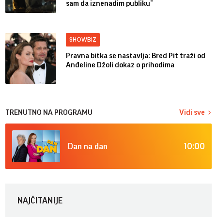
sam da iznenadim publiku“
SHOWBIZ
Pravna bitka se nastavlja: Bred ​​Pit traži od
Anđeline Džoli dokaz o prihodima
TRENUTNO NA PROGRAMU
Vidi sve
10:00
Dan na dan
NAJČITANIJE