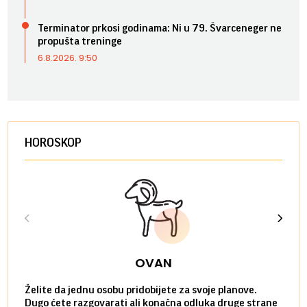
Terminator prkosi godinama: Ni u 79. Švarceneger ne
propušta treninge
6.8.2026. 9:50
HOROSKOP
OVAN
Želite da jednu osobu pridobijete za svoje planove.
Danas
Dugo ćete razgovarati ali konačna odluka druge strane
Niste