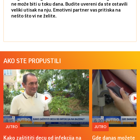
ne može biti u toku dana. Budite uvereni da ste ostavili
povol
veliki utisak na nju. Emotivni partner vas pritiska na
a pos
nešto što vi ne želite.
više 
AKO STE PROPUSTILI
JUTRO
JUTRO
Kako zaštititi decu od infekcija na
Gde danas možete do