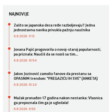
NAJNOVIJE
Zašto se japanska deca ređe razboljevaju? Jedna
jednostavna navika privukla pažnju naučnika
6.8.2026. 11:13
Jovana Pajić progovorila o novoj-staroj popularnosti,
pa priznala: Naučiš da se nosiš sa tim...
6.8.2026. 10:54
Jakov Jozinović zamolio fanove da prestanu sa
OPASNIM trendom: "PREGAZIĆU IH SVE" (ANKETA)
6.8.2026. 10:24
Mačak pronađen 17 godina nakon nestanka: Vlasnica
ga prepoznala čim ga je ugledala!
6.8.2026. 9:50