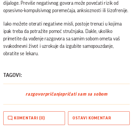
dijaloge. Previše negativnog govora može povećati rizik od
opsesivno-kompulsivnog poremećaja, anksioznosti ili šizofrenije.
Iako možete oterati negativne misli, postoje trenuci u kojima
ipak treba da potražite pomoć stručnjaka. Dakle, ukoliko
primetite da vođenje razgovora sa samim sobom ometa vaš
svakodnevni život i uzrokuje da izgubite samopouzdanje,
obratite se lekaru.
TAGOVI:
razgovor
pričanje
pričati sam sa sobom
KOMENTARI (0)
OSTAVI KOMENTAR