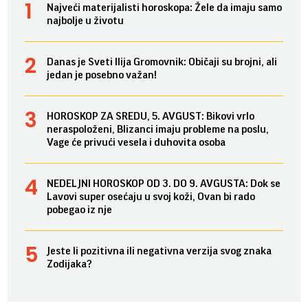
Najveći materijalisti horoskopa: Žele da imaju samo
najbolje u životu
Danas je Sveti Ilija Gromovnik: Običaji su brojni, ali
jedan je posebno važan!
HOROSKOP ZA SREDU, 5. AVGUST: Bikovi vrlo
neraspoloženi, Blizanci imaju probleme na poslu,
Vage će privući vesela i duhovita osoba
NEDELJNI HOROSKOP OD 3. DO 9. AVGUSTA: Dok se
Lavovi super osećaju u svoj koži, Ovan bi rado
pobegao iz nje
Jeste li pozitivna ili negativna verzija svog znaka
Zodijaka?