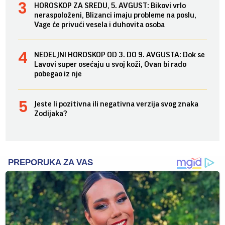
HOROSKOP ZA SREDU, 5. AVGUST: Bikovi vrlo
neraspoloženi, Blizanci imaju probleme na poslu,
Vage će privući vesela i duhovita osoba
NEDELJNI HOROSKOP OD 3. DO 9. AVGUSTA: Dok se
Lavovi super osećaju u svoj koži, Ovan bi rado
pobegao iz nje
Jeste li pozitivna ili negativna verzija svog znaka
Zodijaka?