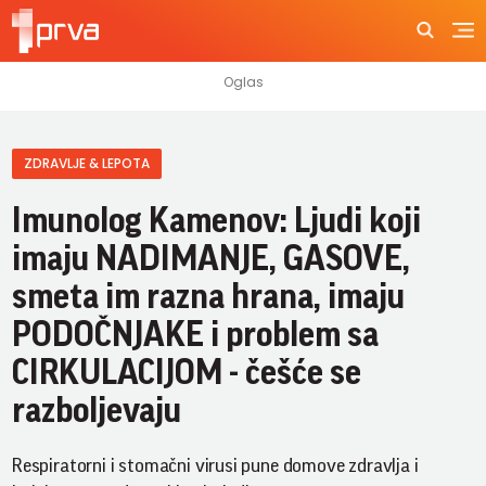
ZDRAVLJE & LEPOTA
Imunolog Kamenov: Ljudi koji
imaju NADIMANJE, GASOVE,
smeta im razna hrana, imaju
PODOČNJAKE i problem sa
CIRKULACIJOM - češće se
razboljevaju
Respiratorni i stomačni virusi pune domove zdravlja i