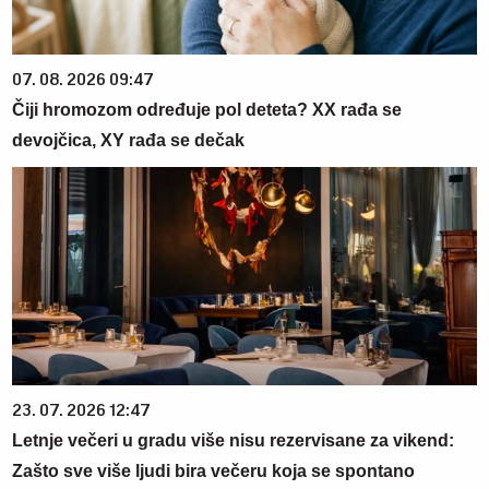
07. 08. 2026 09:47
Čiji hromozom određuje pol deteta? XX rađa se
devojčica, XY rađa se dečak
23. 07. 2026 12:47
Letnje večeri u gradu više nisu rezervisane za vikend:
Zašto sve više ljudi bira večeru koja se spontano