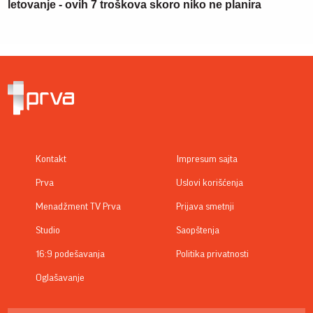
letovanje - ovih 7 troškova skoro niko ne planira
Kontakt
Impresum sajta
Prva
Uslovi korišćenja
Menadžment TV Prva
Prijava smetnji
Studio
Saopštenja
16:9 podešavanja
Politika privatnosti
Oglašavanje