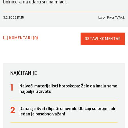
bolnice, a na udaru si i najmlađi.
3.2.2025.
|
11:15
Izvor: Prva TV/A.B.
KOMENTARI (0)
OSTAVI KOMENTAR
NAJČITANIJE
Najveći materijalisti horoskopa: Žele da imaju samo
najbolje u životu
Danas je Sveti Ilija Gromovnik: Običaji su brojni, ali
jedan je posebno važan!