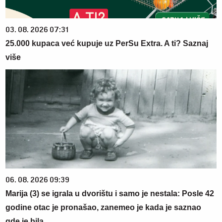
03. 08. 2026 07:31
25.000 kupaca već kupuje uz PerSu Extra. A ti? Saznaj
više
06. 08. 2026 09:39
Marija (3) se igrala u dvorištu i samo je nestala: Posle 42
godine otac je pronašao, zanemeo je kada je saznao
gde je bila