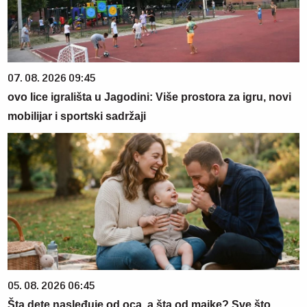
07. 08. 2026 09:45
ovo lice igrališta u Jagodini: Više prostora za igru, novi
mobilijar i sportski sadržaji
05. 08. 2026 06:45
Šta dete nasleđuje od oca, a šta od majke? Sve što