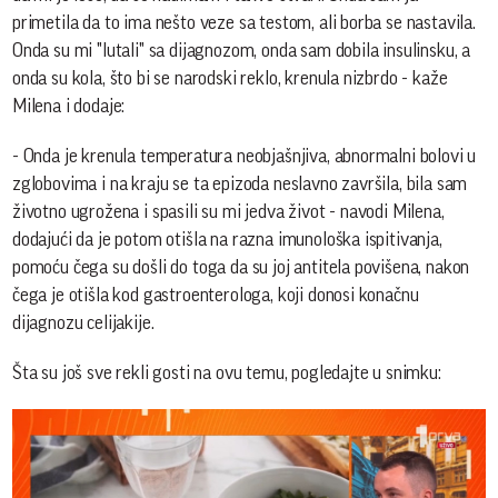
primetila da to ima nešto veze sa testom, ali borba se nastavila.
Onda su mi "lutali" sa dijagnozom, onda sam dobila insulinsku, a
onda su kola, što bi se narodski reklo, krenula nizbrdo - kaže
Milena i dodaje:
- Onda je krenula temperatura neobjašnjiva, abnormalni bolovi u
zglobovima i na kraju se ta epizoda neslavno završila, bila sam
životno ugrožena i spasili su mi jedva život - navodi Milena,
dodajući da je potom otišla na razna imunološka ispitivanja,
pomoću čega su došli do toga da su joj antitela povišena, nakon
čega je otišla kod gastroenterologa, koji donosi konačnu
dijagnozu celijakije.
Šta su još sve rekli gosti na ovu temu, pogledajte u snimku: