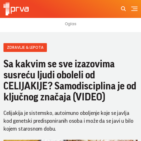
ZDRAVLJE & LEPOTA
Sa kakvim se sve izazovima
susreću ljudi oboleli od
CELIJAKIJE? Samodisciplina je od
ključnog značaja (VIDEO)
Celijakija je sistemsko, autoimuno oboljenje koje se javlja
kod genetski predisponiranih osoba i može da se javi u bilo
kojem starosnom dobu.