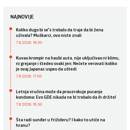
NAJNOVIJE
Koliko dugo bi se*s trebalo da traje da bi žena
uživala? Muškarci, ovo niste znali
7.8.2026. 18:30
Kuvao krompir na haubi auta, nije uključivao ni klimu,
ni grejanje i štedeo svaki jen: Nećete verovati koliko
je ovaj Japanac uspeo da uštedi
7.8.2026. 17:00
Letnja vrućina može da prouzrokuje pucanje
kondoma: Evo GDE nikada ne bi trebalo da ih držite!
7.8.2026. 15:30
Šta radi sunđer u frižideru? I kako to utiče na
hranu?