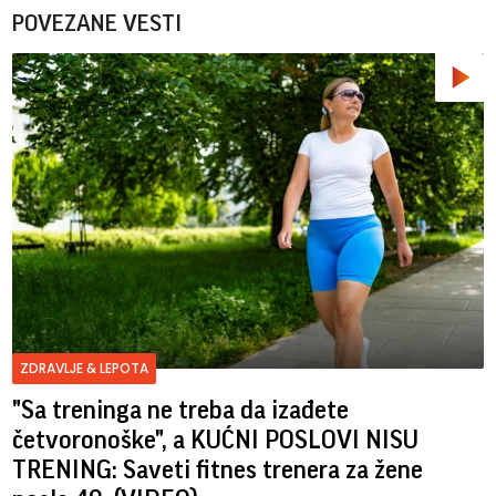
POVEZANE VESTI
ZDRAVLJE & LEPOTA
"Sa treninga ne treba da izađete
četvoronoške", a KUĆNI POSLOVI NISU
TRENING: Saveti fitnes trenera za žene