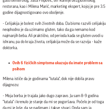
gastroenterolog, Saša Filipović, šef kuhinje bezglutenskog
restorana, kao i Milena Marić, marketing ekspert, kojoj je pre 3.5
godine dijagnostigovano ovo oboljenje.
- Celijakija je bolest svih životnih doba. Da bismo razvili celijakiju
neophodno je da uzimamo gluten, tako da ga nemamo kod
najmanjih beba. Ali praktično, od perioda kada se gluten uvodi u
ishranu, pa do kraja života, celijakija može da se razvija - kaže
doktorka.
Ovih 6 fizičkih simptoma ukazuju da imate problem sa
psihom
Milena ističe da je godinama "lutala", dok nije dobila pravu
dijagnozu:
- Moja borba je trajala jako dugo zapravo. Ja sam 8-9 godina
"lutala" i krenulo je stanje da mi se pogoršava. Počelo je od toga
da mi je loše, da se nadimam i takve stvari. Onda sam ja