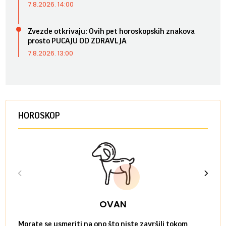
7.8.2026. 14:00
Zvezde otkrivaju: Ovih pet horoskopskih znakova
prosto PUCAJU OD ZDRAVLJA
7.8.2026. 13:00
HOROSKOP
OVAN
Morate se usmeriti na ono što niste završili tokom
Sve n