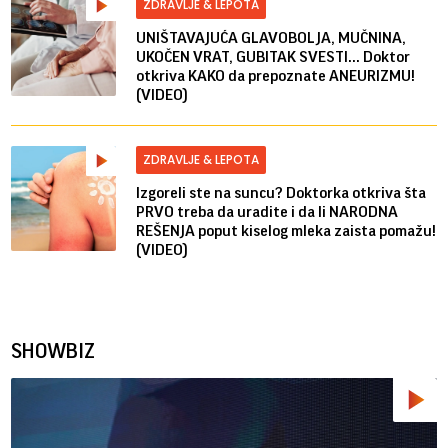
ZDRAVLJE & LEPOTA
UNIŠTAVAJUĆA GLAVOBOLJA, MUČNINA,
UKOČEN VRAT, GUBITAK SVESTI... Doktor
otkriva KAKO da prepoznate ANEURIZMU!
(VIDEO)
ZDRAVLJE & LEPOTA
Izgoreli ste na suncu? Doktorka otkriva šta
PRVO treba da uradite i da li NARODNA
REŠENJA poput kiselog mleka zaista pomažu!
(VIDEO)
SHOWBIZ