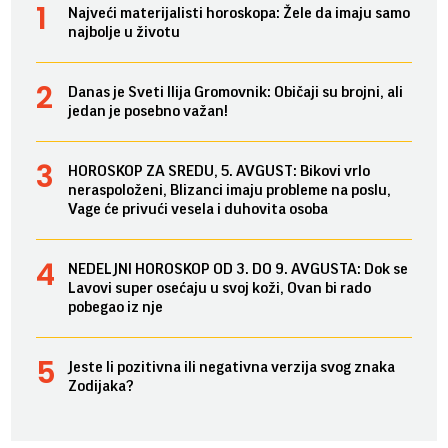
Najveći materijalisti horoskopa: Žele da imaju samo
najbolje u životu
Danas je Sveti Ilija Gromovnik: Običaji su brojni, ali
jedan je posebno važan!
HOROSKOP ZA SREDU, 5. AVGUST: Bikovi vrlo
neraspoloženi, Blizanci imaju probleme na poslu,
Vage će privući vesela i duhovita osoba
NEDELJNI HOROSKOP OD 3. DO 9. AVGUSTA: Dok se
Lavovi super osećaju u svoj koži, Ovan bi rado
pobegao iz nje
Jeste li pozitivna ili negativna verzija svog znaka
Zodijaka?