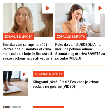
ZDRAVLJE & LEPOTA
ZDRAVLJE & LEPOTA
Šminka vam se topi na +40?
Kako da vam ZUBOBOLJA na
Profesionalni šminker otkriva
moru ne pokvari odmor:
male cake uz koje će lice ostati
Stomatolog otkriva SAVETE za
sveže i tokom najvećih vrućina
putnike (VIDEO)
ZDRAVLJE & LEPOTA
Kilogrami „skaču“ leti? Evo kada je krivac
voda, a ne gojenje (VIDEO)