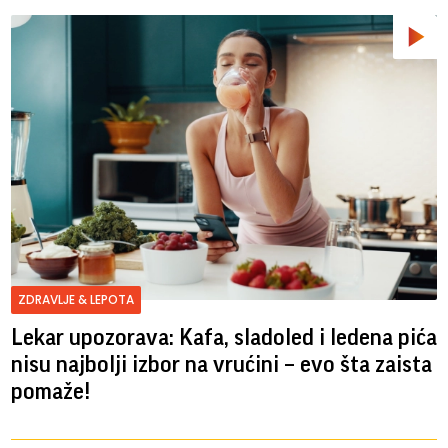
ZDRAVLJE & LEPOTA
Lekar upozorava: Kafa, sladoled i ledena pića
nisu najbolji izbor na vrućini – evo šta zaista
pomaže!