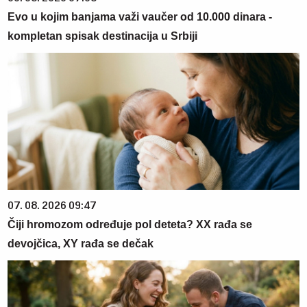
Evo u kojim banjama važi vaučer od 10.000 dinara -
kompletan spisak destinacija u Srbiji
07. 08. 2026 09:47
Čiji hromozom određuje pol deteta? XX rađa se
devojčica, XY rađa se dečak