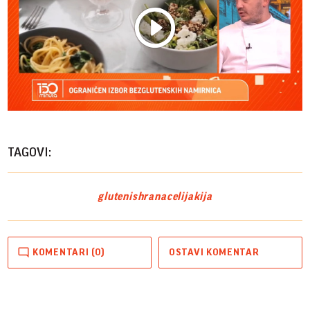
Play
Vide
TAGOVI:
gluten
ishrana
celijakija
KOMENTARI (0)
OSTAVI KOMENTAR