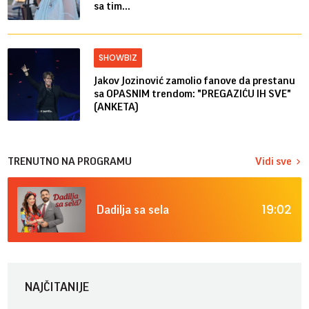
sa tim...
SHOWBIZ
Jakov Jozinović zamolio fanove da prestanu
sa OPASNIM trendom: "PREGAZIĆU IH SVE"
(ANKETA)
TRENUTNO NA PROGRAMU
Vidi sve
19:02
Dadilja sa sela
NAJČITANIJE