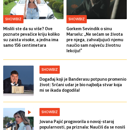
SHOWBIZ
SHOWBIZ
Mislili ste da su više? Ove
Gorkem Sevindik o sinu
poznate pevačice kriju koliko
Marselu: „Ne sećam se života
su zaista visoke, a jedna ima
pre njega, zahvaljujući njemu
samo 156 centimetara
naučio sam najveću životnu
lekciju!“
SHOWBIZ
Događaj koji je Banderasu potpuno promenio
život: Srčani udar je bio najbolja stvar koja
mi se ikada dogodila!
SHOWBIZ
Jovana Pajić progovorila o novoj-staroj
popularnosti, pa priznala: Naučiš da se nosiš