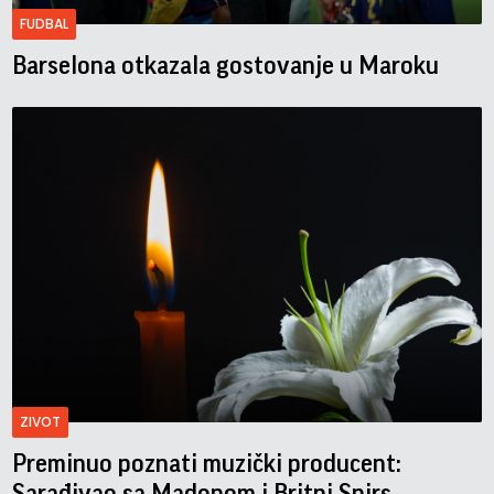
FUDBAL
Barselona otkazala gostovanje u Maroku
ZIVOT
Preminuo poznati muzički producent:
Sarađivao sa Madonom i Britni Spirs