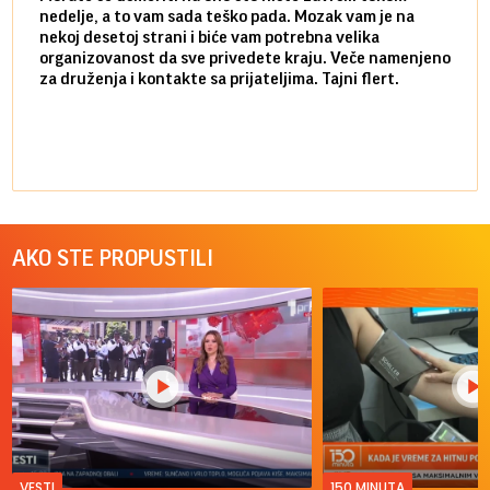
nedelje, a to vam sada teško pada. Mozak vam je na
potpu
nekoj desetoj strani i biće vam potrebna velika
stvar
organizovanost da sve privedete kraju. Veče namenjeno
tempo
za druženja i kontakte sa prijateljima. Tajni flert.
najbl
AKO STE PROPUSTILI
VESTI
150 MINUTA