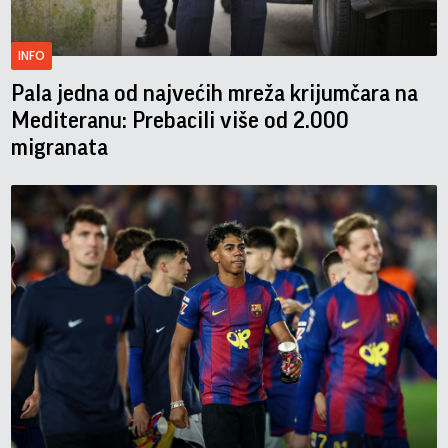
INFO
Pala jedna od najvećih mreža krijumčara na
Mediteranu: Prebacili više od 2.000
migranata