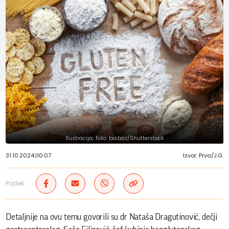
Ilustracija; Foto: baibaz/Shutterstock
31.10.2024.
|
10:07
Izvor: Prva/J.G.
Podeli:
Detaljnije na ovu temu govorili su dr Nataša Dragutinović, dečji