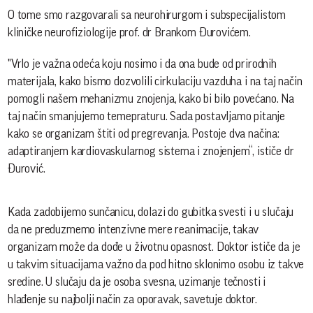
O tome smo razgovarali sa neurohirurgom i subspecijalistom
kliničke neurofiziologije prof. dr Brankom Đurovićem.
"Vrlo je važna odeća koju nosimo i da ona bude od prirodnih
materijala, kako bismo dozvolili cirkulaciju vazduha i na taj način
pomogli našem mehanizmu znojenja, kako bi bilo povećano. Na
taj način smanjujemo temepraturu. Sada postavljamo pitanje
kako se organizam štiti od pregrevanja. Postoje dva načina:
adaptiranjem kardiovaskularnog sistema i znojenjem“, ističe dr
Đurović.
Kada zadobijemo sunčanicu, dolazi do gubitka svesti i u slučaju
da ne preduzmemo intenzivne mere reanimacije, takav
organizam može da dođe u životnu opasnost. Doktor ističe da je
u takvim situacijama važno da pod hitno sklonimo osobu iz takve
sredine. U slučaju da je osoba svesna, uzimanje tečnosti i
hlađenje su najbolji način za oporavak, savetuje doktor.