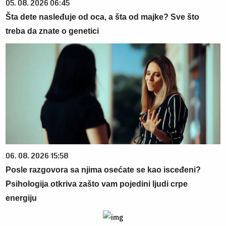
05. 08. 2026 06:45
Šta dete nasleđuje od oca, a šta od majke? Sve što
treba da znate o genetici
06. 08. 2026 15:58
Posle razgovora sa njima osećate se kao isceđeni?
Psihologija otkriva zašto vam pojedini ljudi crpe
energiju