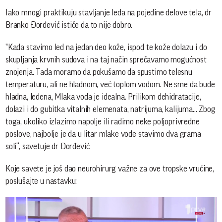
Iako mnogi praktikuju stavljanje leda na pojedine delove tela, dr
Branko Đorđević ističe da to nije dobro.
"Kada stavimo led na jedan deo kože, ispod te kože dolazu i do
skupljanja krvnih sudova i na taj način sprečavamo mogućnost
znojenja. Tada moramo da pokušamo da spustimo telesnu
temperaturu, ali ne hladnom, već toplom vodom. Ne sme da bude
hladna, ledena, Mlaka voda je idealna. Prilikom dehidratacije,
dolazi i do gubitka vitalnih elemenata, natrijuma, kalijuma... Zbog
toga, ukoliko izlazimo napolje ili radimo neke poljoprivredne
poslove, najbolje je da u litar mlake vode stavimo dva grama
soli“, savetuje dr Đorđević.
Koje savete je još dao neurohirurg važne za ove tropske vrućine,
poslušajte u nastavku: