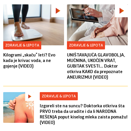
ZDRAVLJE & LEPOTA
ZDRAVLJE & LEPOTA
Kilogrami „skaču“ leti? Evo
UNIŠTAVAJUĆA GLAVOBOLJA,
kada je krivac voda, a ne
MUČNINA, UKOČEN VRAT,
gojenje (VIDEO)
GUBITAK SVESTI... Doktor
otkriva KAKO da prepoznate
ANEURIZMU! (VIDEO)
ZDRAVLJE & LEPOTA
Izgoreli ste na suncu? Doktorka otkriva šta
PRVO treba da uradite i da li NARODNA
REŠENJA poput kiselog mleka zaista pomažu!
(VIDEO)