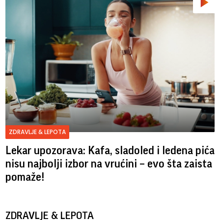
ZDRAVLJE & LEPOTA
Lekar upozorava: Kafa, sladoled i ledena pića
nisu najbolji izbor na vrućini – evo šta zaista
pomaže!
ZDRAVLJE & LEPOTA