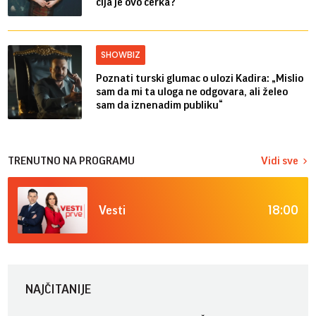
čija je ovo ćerka?
SHOWBIZ
Poznati turski glumac o ulozi Kadira: „Mislio
sam da mi ta uloga ne odgovara, ali želeo
sam da iznenadim publiku“
TRENUTNO NA PROGRAMU
Vidi sve
18:00
Vesti
NAJČITANIJE