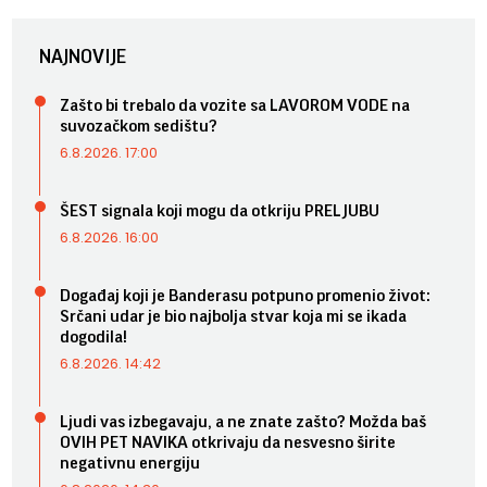
NAJNOVIJE
Zašto bi trebalo da vozite sa LAVOROM VODE na
suvozačkom sedištu?
6.8.2026. 17:00
ŠEST signala koji mogu da otkriju PRELJUBU
6.8.2026. 16:00
Događaj koji je Banderasu potpuno promenio život:
Srčani udar je bio najbolja stvar koja mi se ikada
dogodila!
6.8.2026. 14:42
Ljudi vas izbegavaju, a ne znate zašto? Možda baš
OVIH PET NAVIKA otkrivaju da nesvesno širite
negativnu energiju