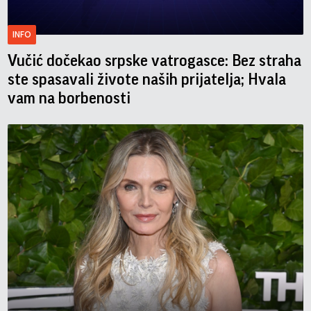
INFO
Vučić dočekao srpske vatrogasce: Bez straha
ste spasavali živote naših prijatelja; Hvala
vam na borbenosti