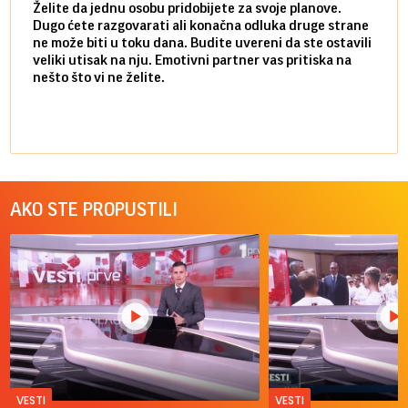
Želite da jednu osobu pridobijete za svoje planove.
Danas
Dugo ćete razgovarati ali konačna odluka druge strane
Niste
ne može biti u toku dana. Budite uvereni da ste ostavili
povol
veliki utisak na nju. Emotivni partner vas pritiska na
a pos
nešto što vi ne želite.
više 
AKO STE PROPUSTILI
VESTI
VESTI