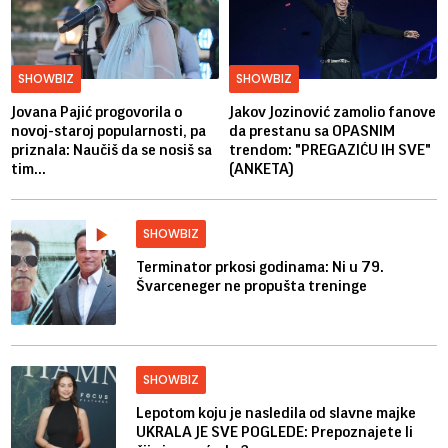
SHOWBIZ
SHOWBIZ
Jovana Pajić progovorila o
Jakov Jozinović zamolio fanove
novoj-staroj popularnosti, pa
da prestanu sa OPASNIM
priznala: Naučiš da se nosiš sa
trendom: "PREGAZIĆU IH SVE"
tim...
(ANKETA)
SHOWBIZ
Terminator prkosi godinama: Ni u 79.
Švarceneger ne propušta treninge
SHOWBIZ
Lepotom koju je nasledila od slavne majke
UKRALA JE SVE POGLEDE: Prepoznajete li