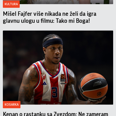
KULTURA
Mišel Fajfer više nikada ne želi da igra
glavnu ulogu u filmu: Tako mi Boga!
KOSARKA
Kenan o rastanku sa Zvezdom: Ne zameram