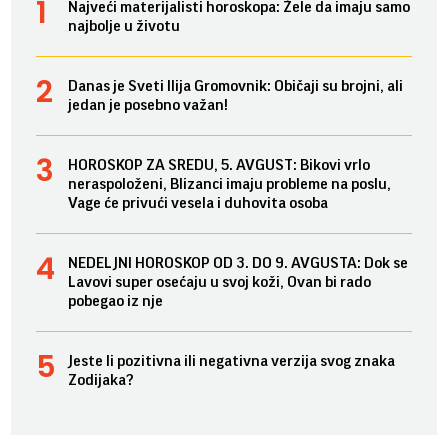
Najveći materijalisti horoskopa: Žele da imaju samo
najbolje u životu
Danas je Sveti Ilija Gromovnik: Običaji su brojni, ali
jedan je posebno važan!
HOROSKOP ZA SREDU, 5. AVGUST: Bikovi vrlo
neraspoloženi, Blizanci imaju probleme na poslu,
Vage će privući vesela i duhovita osoba
NEDELJNI HOROSKOP OD 3. DO 9. AVGUSTA: Dok se
Lavovi super osećaju u svoj koži, Ovan bi rado
pobegao iz nje
Jeste li pozitivna ili negativna verzija svog znaka
Zodijaka?