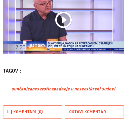
Play
Vide
TAGOVI:
sunčanica
nesvestica
padanje u nesvest
krvni sudovi
KOMENTARI (0)
OSTAVI KOMENTAR