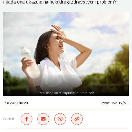
i kada ona ukazuje na neki drugi zdravstveni problem?
Foto: BongkarnGraphic/Shutterstock
14.8.2024.
|
10:24
Izvor: Prva TV/A.B.
Podeli: