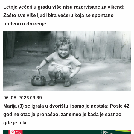
Letnje večeri u gradu više nisu rezervisane za vikend:
Zašto sve više ljudi bira večeru koja se spontano
pretvori u druženje
06. 08. 2026 09:39
Marija (3) se igrala u dvorištu i samo je nestala: Posle 42
godine otac je pronašao, zanemeo je kada je saznao
gde je bila