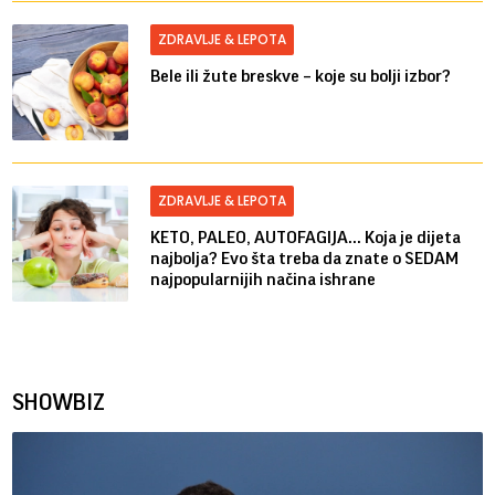
ZDRAVLJE & LEPOTA
Bele ili žute breskve – koje su bolji izbor?
ZDRAVLJE & LEPOTA
KETO, PALEO, AUTOFAGIJA... Koja je dijeta
najbolja? Evo šta treba da znate o SEDAM
najpopularnijih načina ishrane
SHOWBIZ