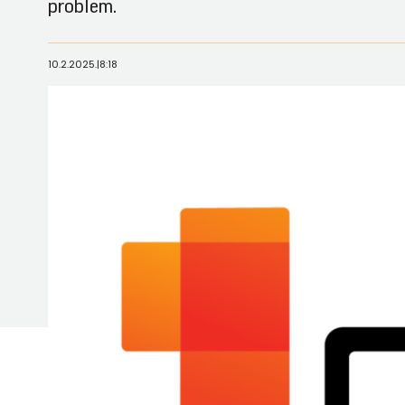
problem.
10.2.2025.
|
8:18