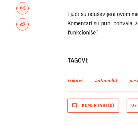
Ljudi su oduševljeni ovom me
Komentari su puni pohvala, a 
funkcioniše."
TAGOVI:
trikovi
automobil
peš
KOMENTARI (0)
OS