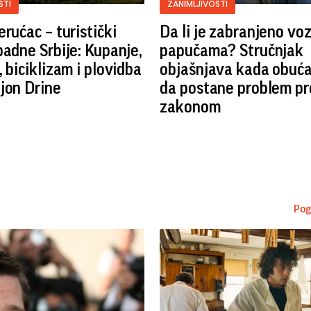
STI
ZANIMLJIVOSTI
erućac – turistički
Da li je zabranjeno voz
padne Srbije: Kupanje,
papučama? Stručnjak
, biciklizam i plovidba
objašnjava kada obuć
jon Drine
da postane problem pr
zakonom
Pog