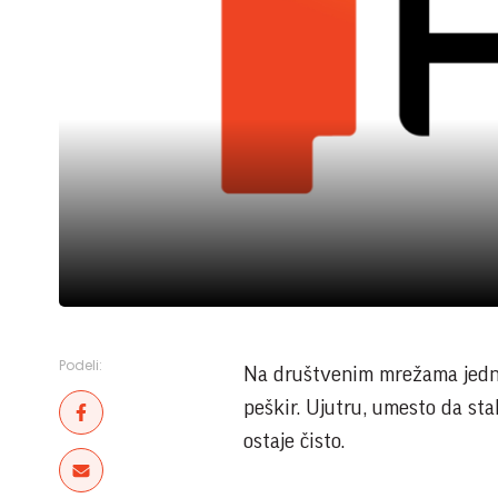
Podeli:
Na društvenim mrežama jedna
peškir. Ujutru, umesto da sta
ostaje čisto.