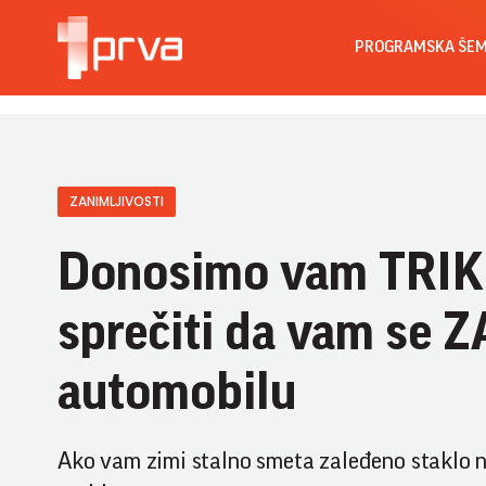
PROGRAMSKA ŠE
ZANIMLJIVOSTI
Donosimo vam TRIK
sprečiti da vam se 
automobilu
Ako vam zimi stalno smeta zaleđeno staklo na