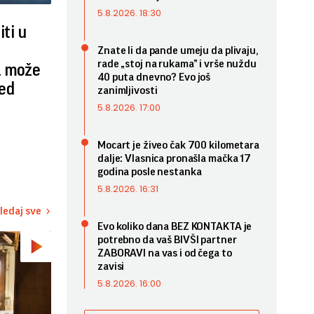
5.8.2026. 18:30
iti u
Znate li da pande umeju da plivaju,
rade „stoj na rukama” i vrše nuždu
a može
40 puta dnevno? Evo još
ed
zanimljivosti
5.8.2026. 17:00
Mocart je živeo čak 700 kilometara
dalje: Vlasnica pronašla mačka 17
godina posle nestanka
5.8.2026. 16:31
ledaj sve
Evo koliko dana BEZ KONTAKTA je
potrebno da vaš BIVŠI partner
ZABORAVI na vas i od čega to
zavisi
5.8.2026. 16:00