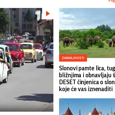
Pog
ZANIMLJIVOSTI
Slonovi pamte lica, tu
bližnjima i obnavljaju 
DESET činjenica o slo
koje će vas iznenaditi