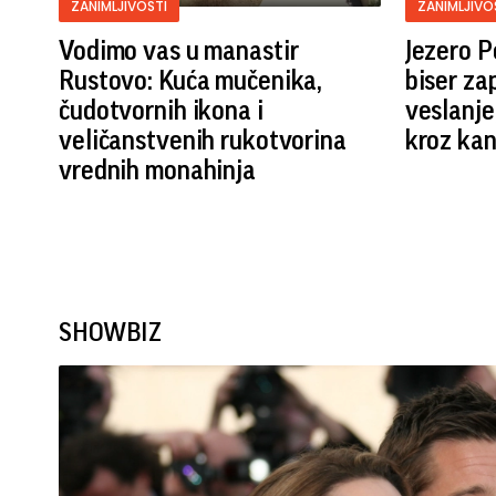
ZANIMLJIVOSTI
ZANIMLJIVO
Vodimo vas u manastir
Jezero P
Rustovo: Kuća mučenika,
biser za
čudotvornih ikona i
veslanje
veličanstvenih rukotvorina
kroz kan
vrednih monahinja
SHOWBIZ