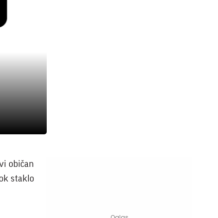
vi običan
ok staklo