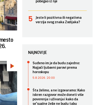
pobegao iz nje
Jeste li pozitivna ili negativna
verzija svog znaka Zodijaka?
 mesto
26.
NAJNOVIJE
Suđeno im je da budu zajedno:
Najjači ljubavni parovi prema
horoskopu
5.8.2026. 20:00
Šta želimo, a ne izgovaramo: Kako
iskren razgovor može doneti više
poverenja i uživanja i kako da
se*sualne želje ne budu tabu