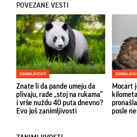
POVEZANE VESTI
ZANIMLJIVOSTI
ZANIMLJIVO
Znate li da pande umeju da
Mocart j
plivaju, rade „stoj na rukama”
kilometa
i vrše nuždu 40 puta dnevno?
pronašl
Evo još zanimljivosti
posle n