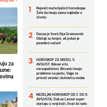
ledaj sve
Najveći materijalisti horoskopa:
Žele da imaju samo najbolje u
životu
Danas je Sveti Ilija Gromovnik:
Običaji su brojni, ali jedan je
posebno važan!
HOROSKOP ZA SREDU, 5.
guju za
AVGUST: Bikovi vrlo
neraspoloženi, Blizanci imaju
šume:
probleme na poslu, Vage će
novima
privući vesela i duhovita osoba
NEDELJNI HOROSKOP OD 3. DO 9.
AVGUSTA: Dok se Lavovi super
osećaju u svoj koži, Ovan bi rado