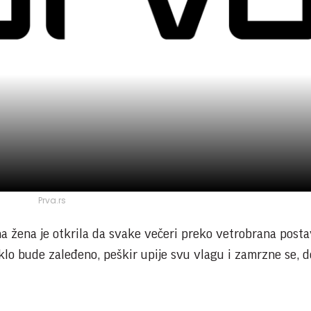
Prva.rs
 žena je otkrila da svake večeri preko vetrobrana posta
klo bude zaleđeno, peškir upije svu vlagu i zamrzne se, d