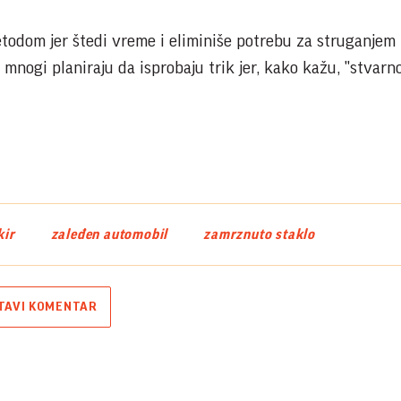
todom jer štedi vreme i eliminiše potrebu za struganjem 
mnogi planiraju da isprobaju trik jer, kako kažu, "stvarn
kir
zaleđen automobil
zamrznuto staklo
TAVI KOMENTAR