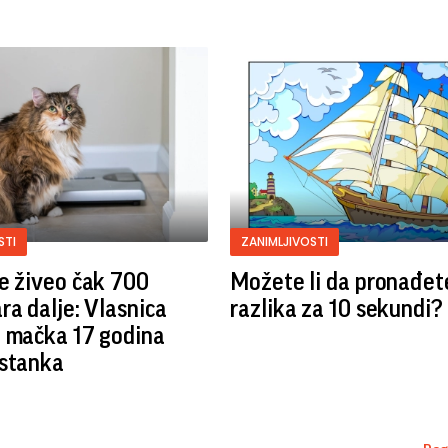
STI
ZANIMLJIVOSTI
e živeo čak 700
Možete li da pronađet
ra dalje: Vlasnica
razlika za 10 sekundi?
a mačka 17 godina
estanka