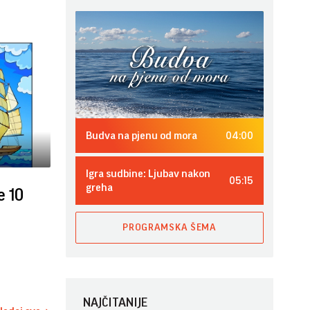
04:00
Budva na pjenu od mora
Igra sudbine: Ljubav nakon
05:15
greha
e 10
PROGRAMSKA ŠEMA
NAJČITANIJE