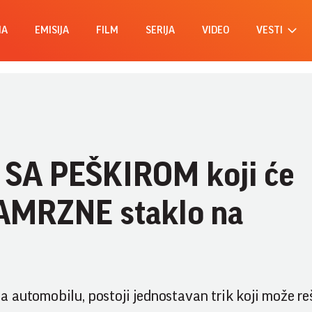
MA
EMISIJA
FILM
SERIJA
VIDEO
VESTI
 SA PEŠKIROM koji će
ZAMRZNE staklo na
 automobilu, postoji jednostavan trik koji može reš