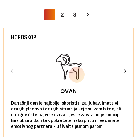
1
2
3
HOROSKOP
OVAN
Današnji dan je najbolje iskoristiti za ljubav. Imate vi i
Ako v
drugih planova i drugih situacija koje su vam bitne, ali
do ma
ono gde ćete najviše uživati jeste zaista polje emocija.
van g
Bez obzira da li tek pokrećete neku priču ili već imate
društ
emotivnog partnera – uživajte punom parom!
kolik