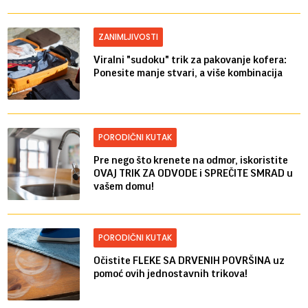
ZANIMLJIVOSTI
Viralni "sudoku" trik za pakovanje kofera:
Ponesite manje stvari, a više kombinacija
PORODIČNI KUTAK
Pre nego što krenete na odmor, iskoristite
OVAJ TRIK ZA ODVODE i SPREČITE SMRAD u
vašem domu!
PORODIČNI KUTAK
Očistite FLEKE SA DRVENIH POVRŠINA uz
pomoć ovih jednostavnih trikova!