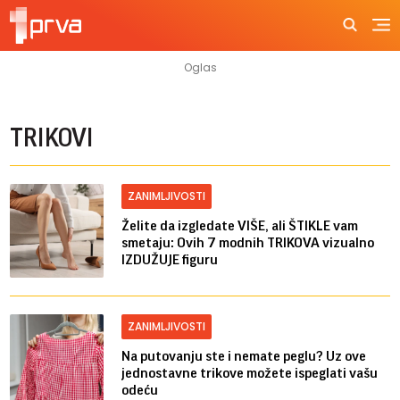
TRIKOVI
ZANIMLJIVOSTI
Želite da izgledate VIŠE, ali ŠTIKLE vam
smetaju: Ovih 7 modnih TRIKOVA vizualno
IZDUŽUJE figuru
ZANIMLJIVOSTI
Na putovanju ste i nemate peglu? Uz ove
jednostavne trikove možete ispeglati vašu
odeću