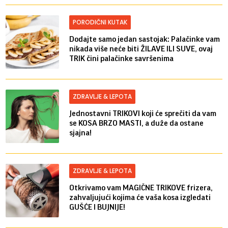
PORODIČNI KUTAK
Dodajte samo jedan sastojak: Palačinke vam
nikada više neće biti ŽILAVE ILI SUVE, ovaj
TRIK čini palačinke savršenima
ZDRAVLJE & LEPOTA
Jednostavni TRIKOVI koji će sprečiti da vam
se KOSA BRZO MASTI, a duže da ostane
sjajna!
ZDRAVLJE & LEPOTA
Otkrivamo vam MAGIČNE TRIKOVE frizera,
zahvaljujući kojima će vaša kosa izgledati
GUŠĆE I BUJNIJE!