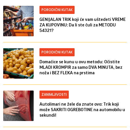
PORODIČNI KUTAK
GENIJALAN TRIK koji će vam uštedeti VREME
ZA KUPOVINU: Da li ste čuli za METODU
54321?
PORODIČNI KUTAK
Domaćice se kunu u ovu metodu: Očistite
MLADI KROMPIR za samo DVA MINUTA, bez
noža i BEZ FLEKA na prstima
ZANIMLJIVOSTI
Autolimari ne žele da znate ovo: Trik koji
može SAKRITI OGREBOTINE na automobilu u
sekundi!