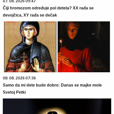
07. 08. 2026 09:47
Čiji hromozom određuje pol deteta? XX rađa se
devojčica, XY rađa se dečak
08. 08. 2026 07:36
Samo da mi dete bude dobro: Danas se majke mole
Svetoj Petki