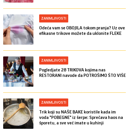
ZANIMLJIVOSTI
Odeća vam se OBOJILA tokom pranja? Uz ove
efikasne trikove možete da uklonite FLEKE
ZANIMLJIVOSTI
Pogledjate 28 TRIKOVA kojima nas
RESTORANI navode da POTROŠIMO ŠTO VIŠE
ZANIMLJIVOSTI
Trik koji su NAŠE BAKE koristile kada im
voda "POBEGNE" iz šerpe: Sprečava haos na
šporetu, a sve već imate u kuhinji