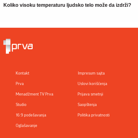
Koliko visoku temperaturu ljudsko telo može da izdrži?
Kontakt
Impresum sajta
Prva
Uslovi korišćenja
Menadžment TV Prva
Prijava smetnji
Studio
Saopštenja
16:9 podešavanja
Politika privatnosti
Oglašavanje