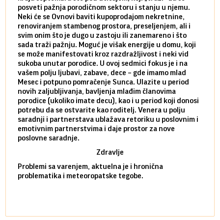
posveti pažnja porodičnom sektoru i stanju u njemu.
dinam
Neki će se Ovnovi baviti kupoprodajom nekretnine,
istov
renoviranjem stambenog prostora, preseljenjem, ali i
brze 
svim onim što je dugo u zastoju ili zanemareno i što
za sa
sada traži pažnju. Moguć je višak energije u domu, koji
treba
se može manifestovati kroz razdražljivost i neki vid
poslu
sukoba unutar porodice. U ovoj sedmici fokus je i na
defin
vašem polju ljubavi, zabave, dece – gde imamo mlad
partn
Mesec i potpuno pomračenje Sunca. Ulazite u period
reago
novih zaljubljivanja, bavljenja mlađim članovima
mlad 
porodice (ukoliko imate decu), kao i u period koji donosi
uvode
potrebu da se ostvarite kao roditelj. Venera u polju
stamb
saradnji i partnerstava ublažava retoriku u poslovnim i
porod
emotivnim partnerstvima i daje prostor za nove
situa
poslovne saradnje.
stabi
Zdravlje
Problemi sa varenjem, aktuelna je i hronična
problematika i meteoropatske tegobe.