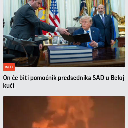
INFO
On će biti pomoćnik predsednika SAD u Beloj
kući