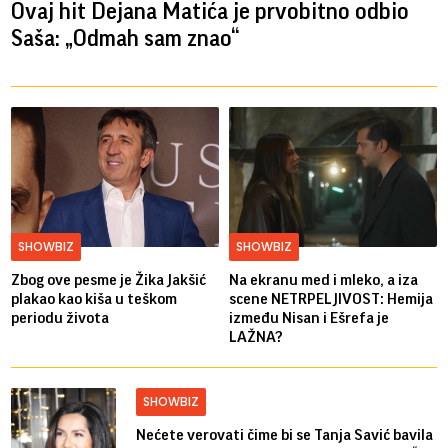
Ovaj hit Dejana Matića je prvobitno odbio
Saša: „Odmah sam znao“
SHOWBIZ
SHOWBIZ
Zbog ove pesme je Žika Jakšić
Na ekranu med i mleko, a iza
plakao kao kiša u teškom
scene NETRPELJIVOST: Hemija
periodu života
između Nisan i Ešrefa je
LAŽNA?
SHOWBIZ
Nećete verovati čime bi se Tanja Savić bavila