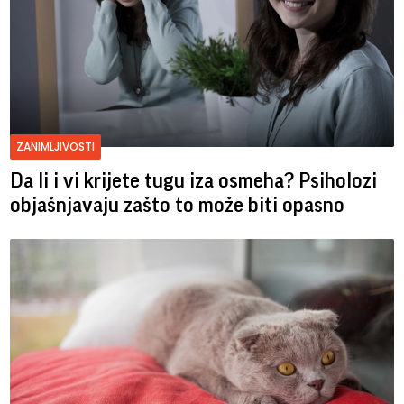
ZANIMLJIVOSTI
Da li i vi krijete tugu iza osmeha? Psiholozi
objašnjavaju zašto to može biti opasno