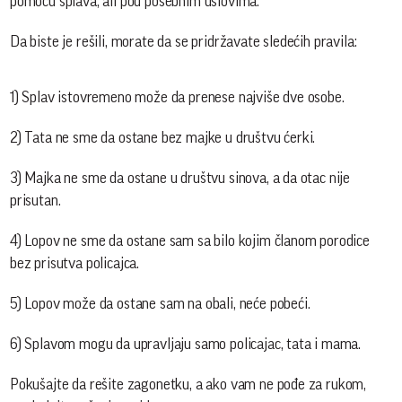
pomoću splava, ali pod posebnim uslovima.
Da biste je rešili, morate da se pridržavate sledećih pravila:
1) Splav istovremeno može da prenese najviše dve osobe.
2) Tata ne sme da ostane bez majke u društvu ćerki.
3) Majka ne sme da ostane u društvu sinova, a da otac nije
prisutan.
4) Lopov ne sme da ostane sam sa bilo kojim članom porodice
bez prisutva policajca.
5) Lopov može da ostane sam na obali, neće pobeći.
6) Splavom mogu da upravljaju samo policajac, tata i mama.
Pokušajte da rešite zagonetku, a ako vam ne pođe za rukom,