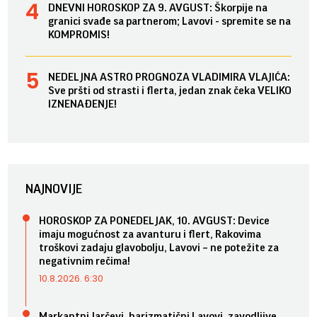
DNEVNI HOROSKOP ZA 9. AVGUST: Škorpije na
granici svađe sa partnerom; Lavovi - spremite se na
KOMPROMIS!
NEDELJNA ASTRO PROGNOZA VLADIMIRA VLAJIĆA:
Sve pršti od strasti i flerta, jedan znak čeka VELIKO
IZNENAĐENJE!
NAJNOVIJE
HOROSKOP ZA PONEDELJAK, 10. AVGUST: Device
imaju mogućnost za avanturu i flert, Rakovima
troškovi zadaju glavobolju, Lavovi – ne potežite za
negativnim rečima!
10.8.2026. 6:30
Markantni Jarčevi, harizmatični Lavovi, zavodljive