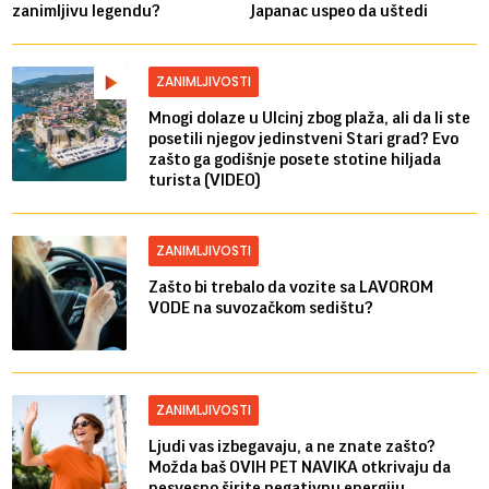
zanimljivu legendu?
Japanac uspeo da uštedi
ZANIMLJIVOSTI
Mnogi dolaze u Ulcinj zbog plaža, ali da li ste
posetili njegov jedinstveni Stari grad? Evo
zašto ga godišnje posete stotine hiljada
turista (VIDEO)
ZANIMLJIVOSTI
Zašto bi trebalo da vozite sa LAVOROM
VODE na suvozačkom sedištu?
ZANIMLJIVOSTI
Ljudi vas izbegavaju, a ne znate zašto?
Možda baš OVIH PET NAVIKA otkrivaju da
nesvesno širite negativnu energiju