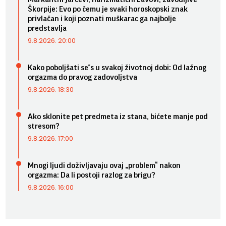
Škorpije: Evo po čemu je svaki horoskopski znak
privlačan i koji poznati muškarac ga najbolje
predstavlja
9.8.2026. 20:00
Kako poboljšati se*s u svakoj životnoj dobi: Od lažnog
orgazma do pravog zadovoljstva
9.8.2026. 18:30
Ako sklonite pet predmeta iz stana, bićete manje pod
stresom?
9.8.2026. 17:00
Mnogi ljudi doživljavaju ovaj „problem“ nakon
orgazma: Da li postoji razlog za brigu?
9.8.2026. 16:00