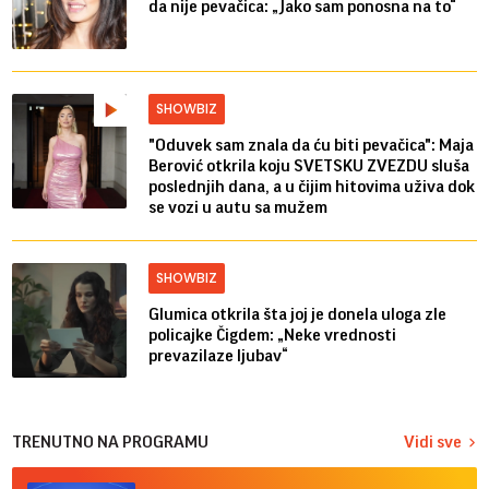
da nije pevačica: „Jako sam ponosna na to“
SHOWBIZ
"Oduvek sam znala da ću biti pevačica": Maja
Berović otkrila koju SVETSKU ZVEZDU sluša
poslednjih dana, a u čijim hitovima uživa dok
se vozi u autu sa mužem
SHOWBIZ
Glumica otkrila šta joj je donela uloga zle
policajke Čigdem: „Neke vrednosti
prevazilaze ljubav“
TRENUTNO NA PROGRAMU
Vidi sve