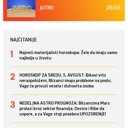
05:55
JUTRO
NAJČITANIJE
Najveći materijalisti horoskopa: Žele da imaju samo
najbolje u životu
HOROSKOP ZA SREDU, 5. AVGUST: Bikovi vrlo
neraspoloženi, Blizanci imaju probleme na poslu,
Vage će privući vesela i duhovita osoba
NEDELJNA ASTRO PROGNOZA: Blizancima Mars
prolazi kroz sektor finansija, Device i Ribe da
uspore, a za Vage stoji posebno UPOZORENJE!