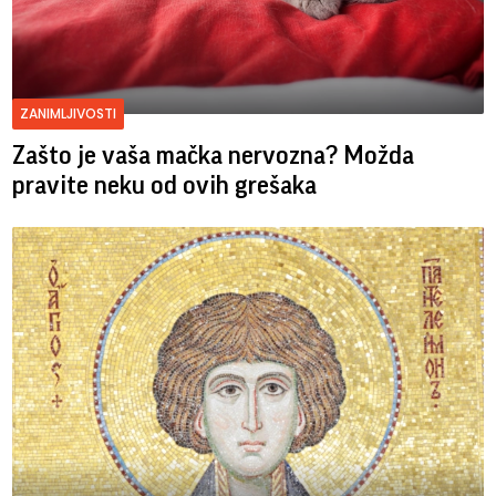
ZANIMLJIVOSTI
Zašto je vaša mačka nervozna? Možda
pravite neku od ovih grešaka