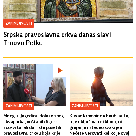
ZANIMLJIVOSTI
Srpska pravoslavna crkva danas slavi
Trnovu Petku
ZANIMLJIVOSTI
ZANIMLJIVOSTI
Mnogi u Jagodinu dolaze zbog
Kuvao krompir na haubi auta,
akvaparka, voštanih figura i
nije uključivao ni klimu, ni
zoo-vrta, ali da li ste posetili
grejanje i štedeo svaki jen:
pravoslavnu crkvu koja krije
Nećete verovati koliko je ovaj