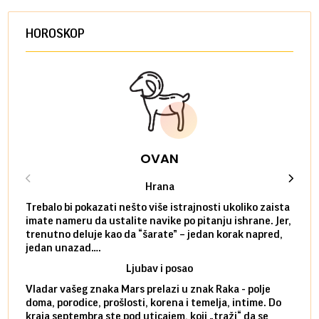
HOROSKOP
OVAN
Hrana
Trebalo bi pokazati nešto više istrajnosti ukoliko zaista
Sedmi
imate nameru da ustalite navike po pitanju ishrane. Jer,
čak p
trenutno deluje kao da “šarate” – jedan korak napred,
pokuš
jedan unazad….
unes
Ljubav i posao
Vladar vašeg znaka Mars prelazi u znak Raka - polje
Mars 
doma, porodice, prošlosti, korena i temelja, intime. Do
rodbi
kraja septembra ste pod uticajem, koji „traži“ da se
kraja