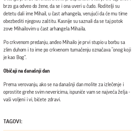
brzo ga odveo do žene, da se i ona uveri u čudo. Roditelji su
detetu dali ime Mihail, u čast arhangela, verujući da će mu time
obezbediti njegovu zaštitu. Kasnije su saznali da se taj potok
zove Mihailovim u čast arhangela Mihaila.
Po crkvenom predanju, anđeo Mihailo je prvi stupio u borbu sa
zlim duhom i to ime po crkvenom tumačenju označava “onog koji
je kao Bog”.
Običaji na današnji dan
Prema verovanju, ako se na današnji dan molite za izlečenje i
oprostite grehe svim nevericima, ispuniće vam se najveća želja -
vaši voljeni i vi, bićete zdravi.
TAGOVI: