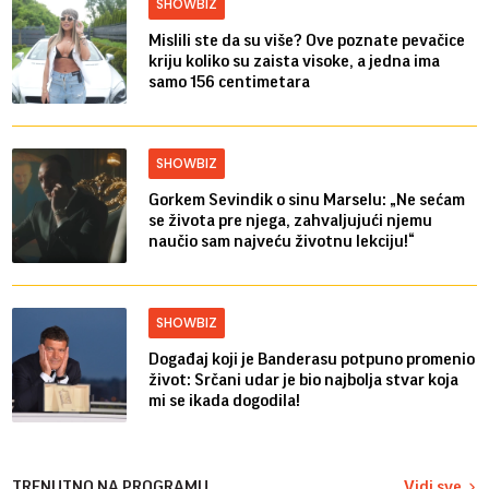
SHOWBIZ
Mislili ste da su više? Ove poznate pevačice
kriju koliko su zaista visoke, a jedna ima
samo 156 centimetara
SHOWBIZ
Gorkem Sevindik o sinu Marselu: „Ne sećam
se života pre njega, zahvaljujući njemu
naučio sam najveću životnu lekciju!“
SHOWBIZ
Događaj koji je Banderasu potpuno promenio
život: Srčani udar je bio najbolja stvar koja
mi se ikada dogodila!
TRENUTNO NA PROGRAMU
Vidi sve