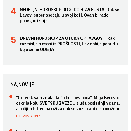
NEDELJNI HOROSKOP OD 3. DO 9. AVGUSTA: Dok se
Lavovi super osećaju u svoj koži, Ovan bi rado
pobegao iz nje
DNEVNI HOROSKOP ZA UTORAK, 4. AVGUST: Rak
razmišlja o osobi iz PROŠLOSTI, Lav dobija ponudu
koja se ne ODBIJA
NAJNOVIJE
"Oduvek sam znala da ću biti pevačica": Maja Berović
otkrila koju SVETSKU ZVEZDU sluša poslednjih dana,
a u čijim hitovima uživa dok se vozi u autu sa mužem
8.8.2026. 9:17