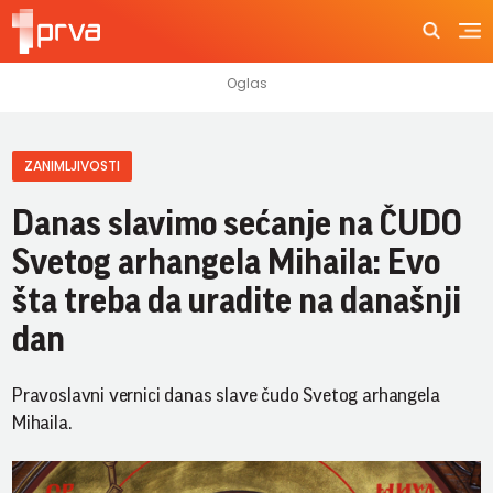
ZANIMLJIVOSTI
Danas slavimo sećanje na ČUDO
Svetog arhangela Mihaila: Evo
šta treba da uradite na današnji
dan
Pravoslavni vernici danas slave čudo Svetog arhangela
Mihaila.