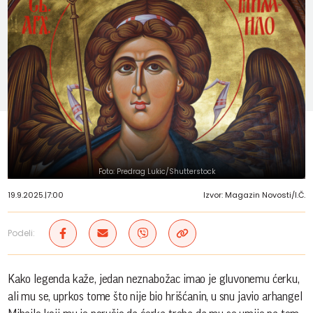
Foto: Predrag Lukic/Shutterstock
19.9.2025.
|
7:00
Izvor: Magazin Novosti/I.Č.
Podeli:
Kako legenda kaže, jedan neznabožac imao je gluvonemu ćerku,
ali mu se, uprkos tome što nije bio hrišćanin, u snu javio arhangel