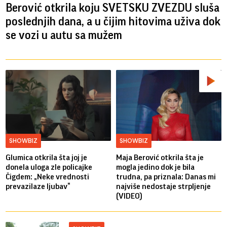
Berović otkrila koju SVETSKU ZVEZDU sluša
poslednjih dana, a u čijim hitovima uživa dok
se vozi u autu sa mužem
SHOWBIZ
SHOWBIZ
Glumica otkrila šta joj je
Maja Berović otkrila šta je
donela uloga zle policajke
mogla jedino dok je bila
Čigdem: „Neke vrednosti
trudna, pa priznala: Danas mi
prevazilaze ljubav“
najviše nedostaje strpljenje
(VIDEO)