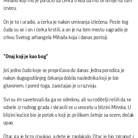
Mihailo koji mu je poručio da ćerka treba da mu se umije na tom
izvoru.
On je to i uradio, a ćerka je nakon umivanja izlečena. Posle tog
čuda su se i on i ćerka krstili, a on je na tom mestu sagradio je
crkvu Svetog arhangela Mihaila koja i danas postoji.
"Onaj koji je kao bog"
Još jedno čudo koje se prepričava do danas: Jedna porodica je
nakon dugogodišnjeg čekanja dobila naslednika koji je bio
gluvonem, i pored toga, zaostajao je u razvoju.
Svi su im savetovali da ga se odreknu, ali su roditelji rešili da se
odsele iz rodnog grada i skrasili se u seocetu u blizini Minska. U
blizini kućice bio je potok u koji je, prilikom šetnje sa ocem, dečak
upao.
Otac ga je brzo izvukao, a dete je zaplakalo. Otac je bio zgranut i