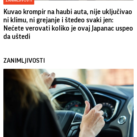
ZANIMLJIVOSTI
Kuvao krompir na haubi auta, nije uključivao
ni klimu, ni grejanje i štedeo svaki jen:
Nećete verovati koliko je ovaj Japanac uspeo
da uštedi
ZANIMLJIVOSTI