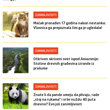
ZANIMLJIVOSTI
Mačak pronađen 17 godina nakon nestanka:
Vlasnica ga prepoznala čim ga je ugledala!
ZANIMLJIVOSTI
Otkriven skriveni svet ispod Amazonije:
Stotine drevnih građevina izronile iz
prašume
ZANIMLJIVOSTI
Znate li da pande umeju da plivaju, rade
„stoj na rukama” i vrše nuždu 40 puta
dnevno? Evo još zanimljivosti