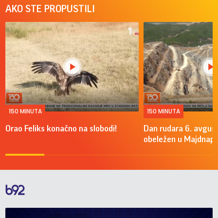
AKO STE PROPUSTILI
150 MINUTA
150 MINUTA
Orao Feliks konačno na slobodi!
Dan rudara 6. avgus
obeležen u Majdnap