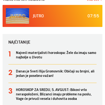
07:55
JUTRO
NAJČITANIJE
Najveći materijalisti horoskopa: Žele da imaju samo
najbolje u životu
Danas je Sveti Ilija Gromovnik: Običaji su brojni, ali
jedan je posebno važan!
HOROSKOP ZA SREDU, 5. AVGUST: Bikovi vrlo
neraspoloženi, Blizanci imaju probleme na poslu,
Vage će privući vesela i duhovita osoba