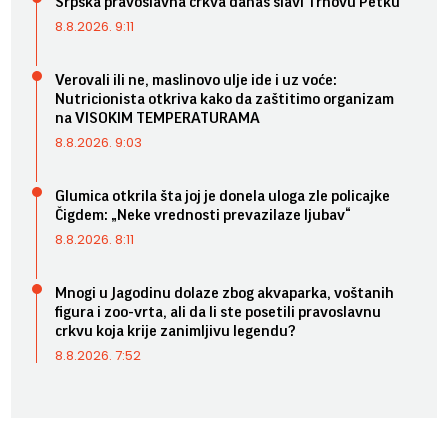
Srpska pravoslavna crkva danas slavi Trnovu Petku
8.8.2026. 9:11
Verovali ili ne, maslinovo ulje ide i uz voće:
Nutricionista otkriva kako da zaštitimo organizam
na VISOKIM TEMPERATURAMA
8.8.2026. 9:03
Glumica otkrila šta joj je donela uloga zle policajke
Čigdem: „Neke vrednosti prevazilaze ljubav“
8.8.2026. 8:11
Mnogi u Jagodinu dolaze zbog akvaparka, voštanih
figura i zoo-vrta, ali da li ste posetili pravoslavnu
crkvu koja krije zanimljivu legendu?
8.8.2026. 7:52