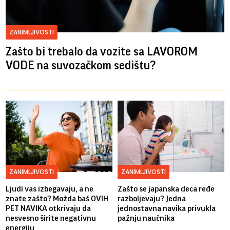
ZANIMLJIVOSTI
Zašto bi trebalo da vozite sa LAVOROM
VODE na suvozačkom sedištu?
ZANIMLJIVOSTI
ZANIMLJIVOSTI
Ljudi vas izbegavaju, a ne
Zašto se japanska deca ređe
znate zašto? Možda baš OVIH
razboljevaju? Jedna
PET NAVIKA otkrivaju da
jednostavna navika privukla
nesvesno širite negativnu
pažnju naučnika
energiju