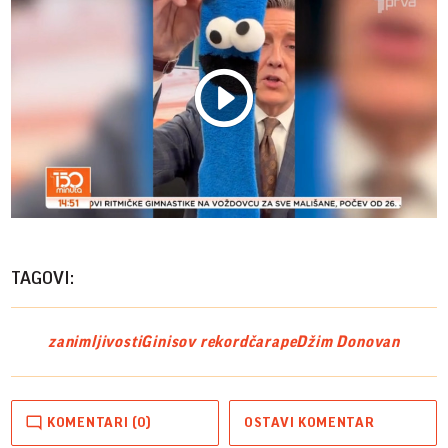
Play
Vide
TAGOVI:
zanimljivosti
Ginisov rekord
čarape
Džim Donovan
KOMENTARI (0)
OSTAVI KOMENTAR