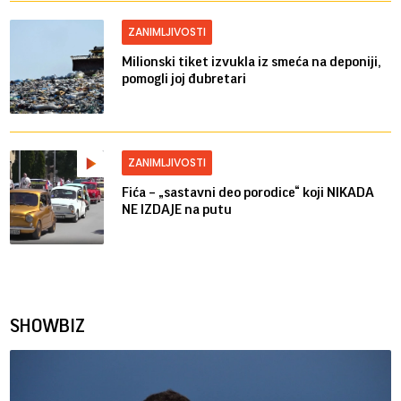
ZANIMLJIVOSTI
Milionski tiket izvukla iz smeća na deponiji,
pomogli joj đubretari
ZANIMLJIVOSTI
Fića – „sastavni deo porodice“ koji NIKADA
NE IZDAJE na putu
SHOWBIZ