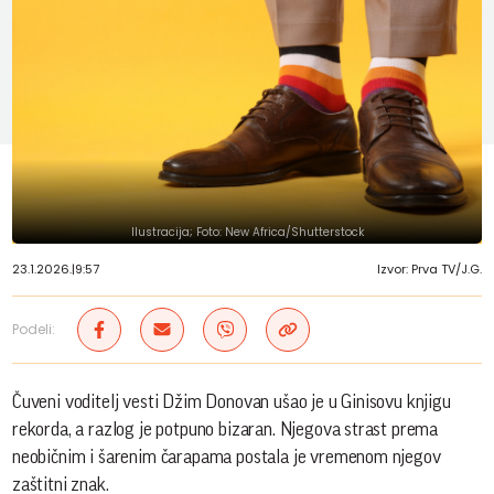
Ilustracija; Foto: New Africa/Shutterstock
23.1.2026.
|
9:57
Izvor: Prva TV/J.G.
Podeli:
Čuveni voditelj vesti Džim Donovan ušao je u Ginisovu knjigu
rekorda, a razlog je potpuno bizaran. Njegova strast prema
neobičnim i šarenim čarapama postala je vremenom njegov
zaštitni znak.