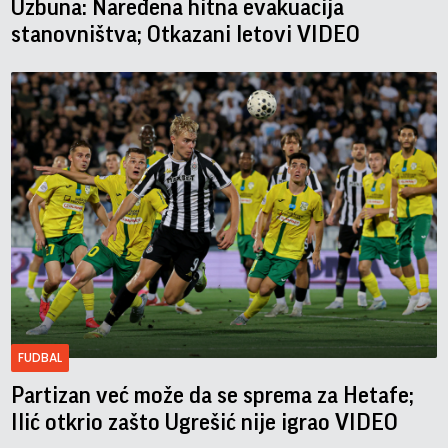
Uzbuna: Naređena hitna evakuacija
stanovništva; Otkazani letovi VIDEO
FUDBAL
Partizan već može da se sprema za Hetafe;
Ilić otkrio zašto Ugrešić nije igrao VIDEO