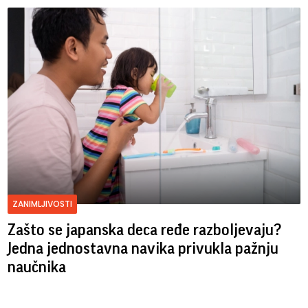
ZANIMLJIVOSTI
Zašto se japanska deca ređe razboljevaju?
Jedna jednostavna navika privukla pažnju
naučnika