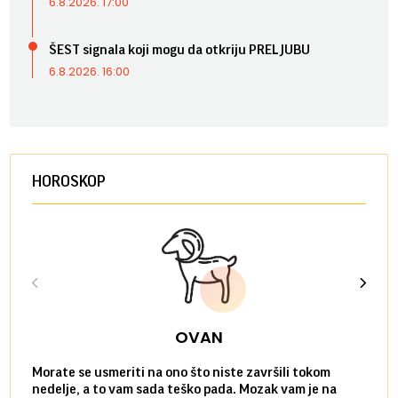
6.8.2026. 17:00
ŠEST signala koji mogu da otkriju PRELJUBU
6.8.2026. 16:00
HOROSKOP
OVAN
Morate se usmeriti na ono što niste završili tokom
Sve n
nedelje, a to vam sada teško pada. Mozak vam je na
potpu