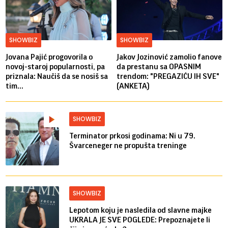
SHOWBIZ
SHOWBIZ
Jovana Pajić progovorila o
Jakov Jozinović zamolio fanove
novoj-staroj popularnosti, pa
da prestanu sa OPASNIM
priznala: Naučiš da se nosiš sa
trendom: "PREGAZIĆU IH SVE"
tim...
(ANKETA)
SHOWBIZ
Terminator prkosi godinama: Ni u 79.
Švarceneger ne propušta treninge
SHOWBIZ
Lepotom koju je nasledila od slavne majke
UKRALA JE SVE POGLEDE: Prepoznajete li