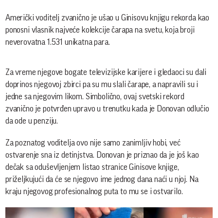
Američki voditelj zvanično je ušao u Ginisovu knjigu rekorda kao
ponosni vlasnik najveće kolekcije čarapa na svetu, koja broji
neverovatna 1.531 unikatna para.
Za vreme njegove bogate televizijske karijere i gledaoci su dali
doprinos njegovoj zbirci pa su mu slali čarape, a napravili su i
jedne sa njegovim likom. Simbolično, ovaj svetski rekord
zvanično je potvrđen upravo u trenutku kada je Donovan odlučio
da ode u penziju.
Za poznatog voditelja ovo nije samo zanimljiv hobi, već
ostvarenje sna iz detinjstva. Donovan je priznao da je još kao
dečak sa oduševljenjem listao stranice Ginisove knjige,
priželjkujući da će se njegovo ime jednog dana naći u njoj. Na
kraju njegovog profesionalnog puta to mu se i ostvarilo.