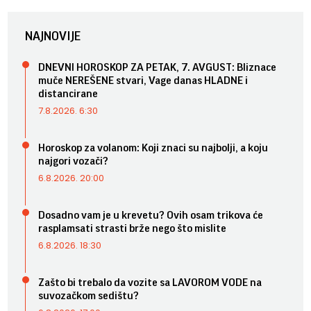
NAJNOVIJE
DNEVNI HOROSKOP ZA PETAK, 7. AVGUST: Bliznace
muče NEREŠENE stvari, Vage danas HLADNE i
distancirane
7.8.2026. 6:30
Horoskop za volanom: Koji znaci su najbolji, a koju
najgori vozači?
6.8.2026. 20:00
Dosadno vam je u krevetu? Ovih osam trikova će
rasplamsati strasti brže nego što mislite
6.8.2026. 18:30
Zašto bi trebalo da vozite sa LAVOROM VODE na
suvozačkom sedištu?