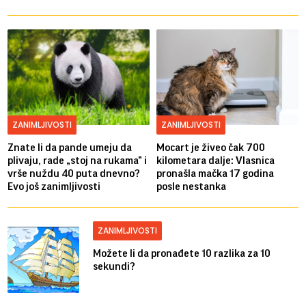
ZANIMLJIVOSTI
ZANIMLJIVOSTI
Znate li da pande umeju da
Mocart je živeo čak 700
plivaju, rade „stoj na rukama” i
kilometara dalje: Vlasnica
vrše nuždu 40 puta dnevno?
pronašla mačka 17 godina
Evo još zanimljivosti
posle nestanka
ZANIMLJIVOSTI
Možete li da pronađete 10 razlika za 10
sekundi?