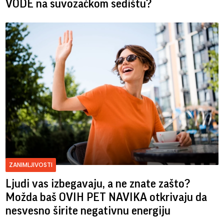
VODE na suvozačkom sedištu?
ZANIMLJIVOSTI
Ljudi vas izbegavaju, a ne znate zašto?
Možda baš OVIH PET NAVIKA otkrivaju da
nesvesno širite negativnu energiju