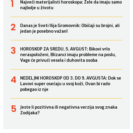
Najveći materijalisti horoskopa: Žele da imaju samo
najbolje u životu
Danas je Sveti Ilija Gromovnik: Običaji su brojni, ali
jedan je posebno važan!
HOROSKOP ZA SREDU, 5. AVGUST: Bikovi vrlo
neraspoloženi, Blizanci imaju probleme na poslu,
Vage će privući vesela i duhovita osoba
NEDELJNI HOROSKOP OD 3. DO 9. AVGUSTA: Dok se
Lavovi super osećaju u svoj koži, Ovan bi rado
pobegao iz nje
Jeste li pozitivna ili negativna verzija svog znaka
Zodijaka?