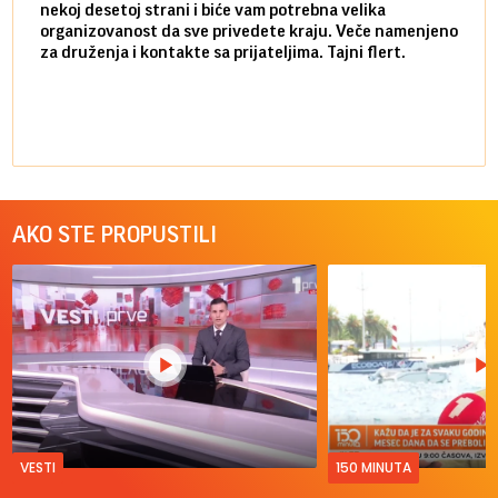
nekoj desetoj strani i biće vam potrebna velika
stvar
organizovanost da sve privedete kraju. Veče namenjeno
tempo
za druženja i kontakte sa prijateljima. Tajni flert.
najbl
AKO STE PROPUSTILI
VESTI
150 MINUTA