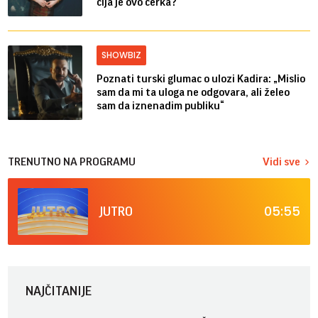
čija je ovo ćerka?
SHOWBIZ
Poznati turski glumac o ulozi Kadira: „Mislio
sam da mi ta uloga ne odgovara, ali želeo
sam da iznenadim publiku“
TRENUTNO NA PROGRAMU
Vidi sve
05:55
JUTRO
NAJČITANIJE