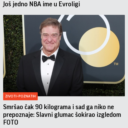
Još jedno NBA ime u Evroligi
ZIVOTI-POZNATIH
Smršao čak 90 kilograma i sad ga niko ne
prepoznaje: Slavni glumac šokirao izgledom
FOTO