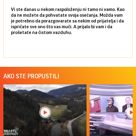
Vi ste danas u nekom raspoloženju ni tamo ni vamo. Kao
Danas
da ne možete da pohvatate svoja osećanja. Možda vam
posve
je potrebno da porazgovarate sa nekim od prijatelja i da
susre
ispričate sve ono što vas muči. A prijalo bi vam i da
volel
prošetate na čistom vazduhu.
način
AKO STE PROPUSTILI