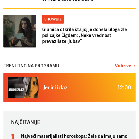
SHOWBIZ
Glumica otkrila šta joj je donela uloga zle
policajke Čigdem: „Neke vrednosti
prevazilaze ljubav“
TRENUTNO NA PROGRAMU
Vidi sve
12:00
Jedini izlaz
NAJČITANIJE
Najveći materijalisti horoskopa: Žele da imaju samo