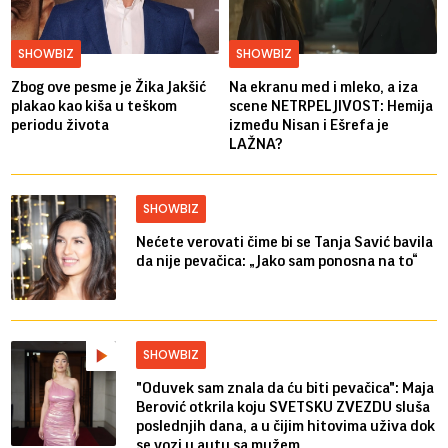
SHOWBIZ
SHOWBIZ
Zbog ove pesme je Žika Jakšić
Na ekranu med i mleko, a iza
plakao kao kiša u teškom
scene NETRPELJIVOST: Hemija
periodu života
između Nisan i Ešrefa je
LAŽNA?
SHOWBIZ
Nećete verovati čime bi se Tanja Savić bavila
da nije pevačica: „Jako sam ponosna na to“
SHOWBIZ
"Oduvek sam znala da ću biti pevačica": Maja
Berović otkrila koju SVETSKU ZVEZDU sluša
poslednjih dana, a u čijim hitovima uživa dok
se vozi u autu sa mužem