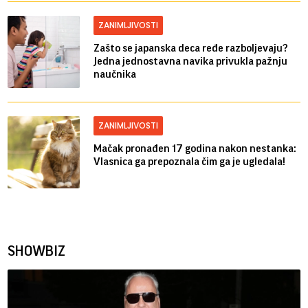
ZANIMLJIVOSTI
Zašto se japanska deca ređe razboljevaju?
Jedna jednostavna navika privukla pažnju
naučnika
ZANIMLJIVOSTI
Mačak pronađen 17 godina nakon nestanka:
Vlasnica ga prepoznala čim ga je ugledala!
SHOWBIZ