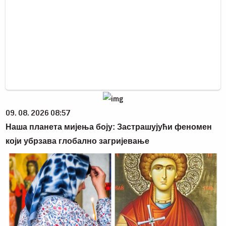
09. 08. 2026 08:57
Наша планета мијења боју: Застрашујући феномен
који убрзава глобално загријевање