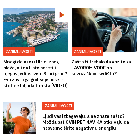
ZANIMLJIVOSTI
ZANIMLJIVOSTI
Mnogi dolaze u Ulcinj zbog
Zašto bi trebalo da vozite sa
plaža, ali da li ste posetili
LAVOROM VODE na
njegov jedinstveni Stari grad?
suvozačkom sedištu?
Evo zašto ga godišnje posete
stotine hiljada turista (VIDEO)
ZANIMLJIVOSTI
Ljudi vas izbegavaju, a ne znate zašto?
Možda baš OVIH PET NAVIKA otkrivaju da
nesvesno širite negativnu energiju