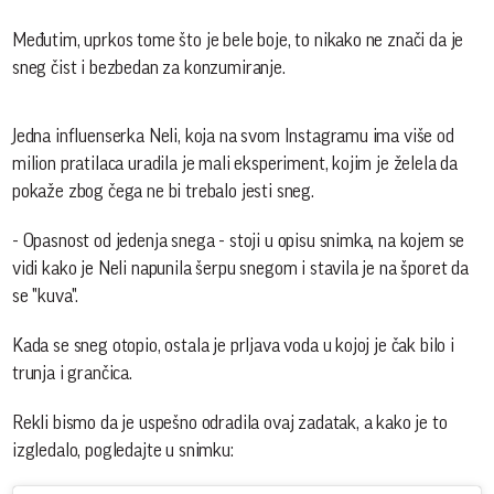
Međutim, uprkos tome što je bele boje, to nikako ne znači da je
sneg čist i bezbedan za konzumiranje.
Jedna influenserka Neli, koja na svom Instagramu ima više od
milion pratilaca uradila je mali eksperiment, kojim je želela da
pokaže zbog čega ne bi trebalo jesti sneg.
- Opasnost od jedenja snega - stoji u opisu snimka, na kojem se
vidi kako je Neli napunila šerpu snegom i stavila je na šporet da
se "kuva".
Kada se sneg otopio, ostala je prljava voda u kojoj je čak bilo i
trunja i grančica.
Rekli bismo da je uspešno odradila ovaj zadatak, a kako je to
izgledalo, pogledajte u snimku: