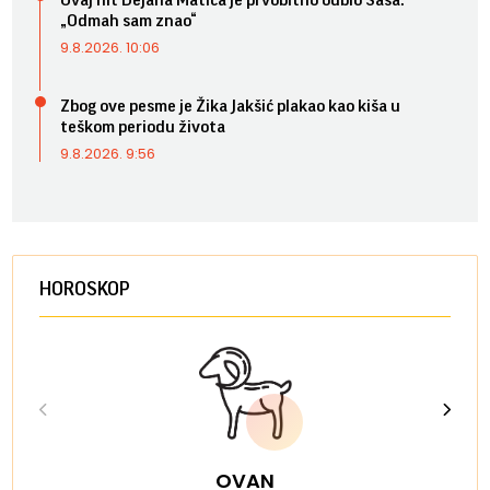
„Odmah sam znao“
9.8.2026. 10:06
Zbog ove pesme je Žika Jakšić plakao kao kiša u
teškom periodu života
9.8.2026. 9:56
HOROSKOP
OVAN