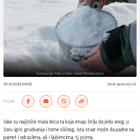
Ilustracija; Foto: Lillian Tveit/Shutterstock
25.12.2025.
|
14:00
Izvor: prva.rs/J.G.
Podeli:
Iako su najčešće mala deca ta koja imaju želju da jedu sneg, u
žaru igre, grudvanja i tome sličnog, ista stvar može da padne na
pamet i odraslima, ali i ljubimcima, tj. psima.