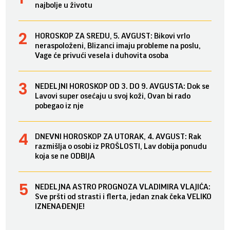
najbolje u životu
HOROSKOP ZA SREDU, 5. AVGUST: Bikovi vrlo
neraspoloženi, Blizanci imaju probleme na poslu,
Vage će privući vesela i duhovita osoba
NEDELJNI HOROSKOP OD 3. DO 9. AVGUSTA: Dok se
Lavovi super osećaju u svoj koži, Ovan bi rado
pobegao iz nje
DNEVNI HOROSKOP ZA UTORAK, 4. AVGUST: Rak
razmišlja o osobi iz PROŠLOSTI, Lav dobija ponudu
koja se ne ODBIJA
NEDELJNA ASTRO PROGNOZA VLADIMIRA VLAJIĆA:
Sve pršti od strasti i flerta, jedan znak čeka VELIKO
IZNENAĐENJE!