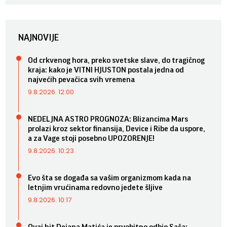
NAJNOVIJE
Od crkvenog hora, preko svetske slave, do tragičnog
kraja: kako je VITNI HJUSTON postala jedna od
najvećih pevačica svih vremena
9.8.2026. 12:00
NEDELJNA ASTRO PROGNOZA: Blizancima Mars
prolazi kroz sektor finansija, Device i Ribe da uspore,
a za Vage stoji posebno UPOZORENJE!
9.8.2026. 10:23
Evo šta se događa sa vašim organizmom kada na
letnjim vrućinama redovno jedete šljive
9.8.2026. 10:17
Ovaj hit Dejana Matića je prvobitno odbio Saša: