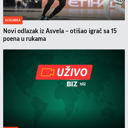
KOSARKA
Novi odlazak iz Asvela – otišao igrač sa 15
poena u rukama