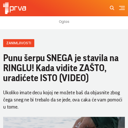
ZANIMLJIVOSTI
Punu šerpu SNEGA je stavila na
RINGLU! Kada vidite ZAŠTO,
uradićete ISTO (VIDEO)
Ukoliko imate decu kojoj ne možete baš da objasnite zbog
čega sneg ne bi trebalo da se jede, ova caka će vam pomoći
u tome.