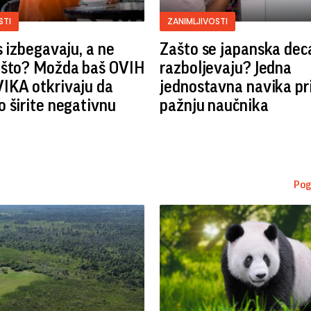
STI
ZANIMLJIVOSTI
s izbegavaju, a ne
Zašto se japanska dec
ašto? Možda baš OVIH
razboljevaju? Jedna
IKA otkrivaju da
jednostavna navika pr
 širite negativnu
pažnju naučnika
Pog