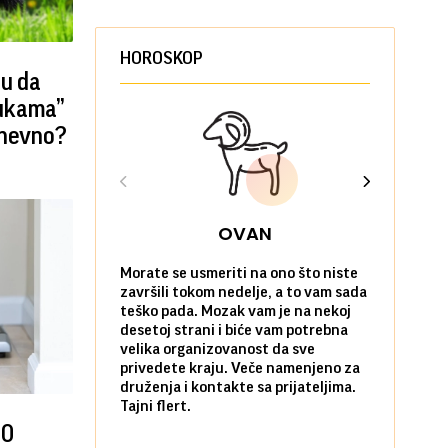
HOROSKOP
ju da
rukama”
dnevno?
OVAN
Morate se usmeriti na ono što niste
Sve na posl
završili tokom nedelje, a to vam sada
vi kao da n
teško pada. Mozak vam je na nekoj
zadovoljni 
desetoj strani i biće vam potrebna
nekim stvar
velika organizovanost da sve
biste ih po
privedete kraju. Veče namenjeno za
kada ste okr
druženja i kontakte sa prijateljima.
najbližima.
Tajni flert.
okupljanje.
00