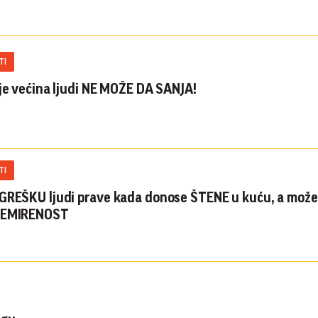
TI
oje većina ljudi NE MOŽE DA SANJA!
TI
GREŠKU ljudi prave kada donose ŠTENE u kuću, a može 
NEMIRENOST