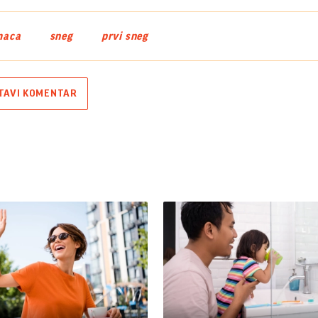
maca
sneg
prvi sneg
TAVI KOMENTAR