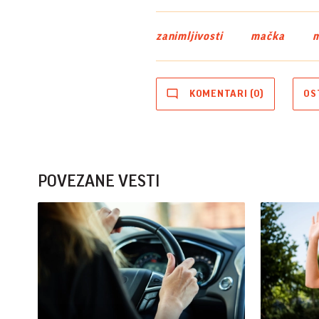
zanimljivosti
mačka
KOMENTARI (0)
OS
POVEZANE VESTI