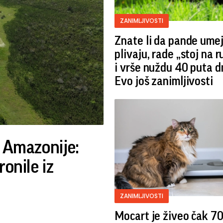
ZANIMLJIVOSTI
Znate li da pande ume
plivaju, rade „stoj na 
i vrše nuždu 40 puta 
Evo još zanimljivosti
d Amazonije:
onile iz
ZANIMLJIVOSTI
Mocart je živeo čak 7