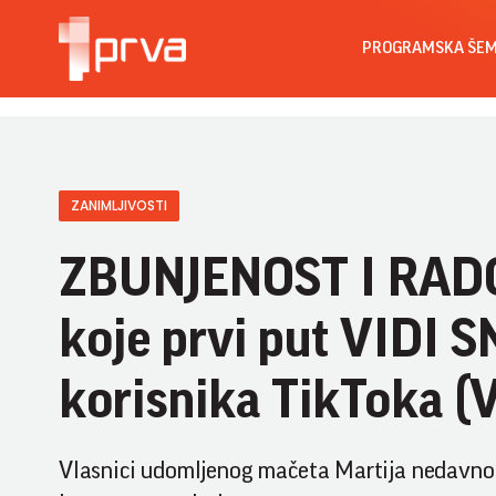
PROGRAMSKA ŠE
ZANIMLJIVOSTI
ZBUNJENOST I RAD
koje prvi put VIDI 
korisnika TikToka (
Vlasnici udomljenog mačeta Martija nedavno s