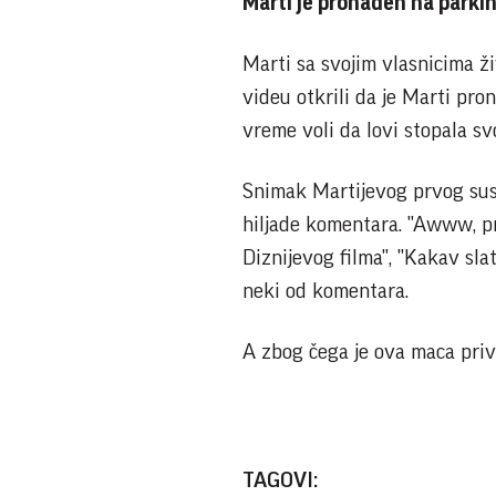
Marti je pronađen na parki
Marti sa svojim vlasnicima ž
videu otkrili da je Marti pr
vreme voli da lovi stopala svo
Snimak Martijevog prvog susr
hiljade komentara. "Awww, pre
Diznijevog filma", "Kakav sla
neki od komentara.
A zbog čega je ova maca privu
TAGOVI: