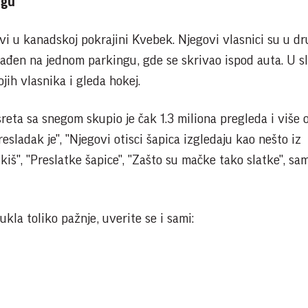
ngu
ivi u kanadskoj pokrajini Kvebek. Njegovi vlasnici su u d
onađen na jednom parkingu, gde se skrivao ispod auta. U 
jih vlasnika i gleda hokej.
eta sa snegom skupio je čak 1.3 miliona pregleda i više 
sladak je", "Njegovi otisci šapica izgledaju kao nešto iz
tkiš", "Preslatke šapice", "Zašto su mačke tako slatke", sa
kla toliko pažnje, uverite se i sami: