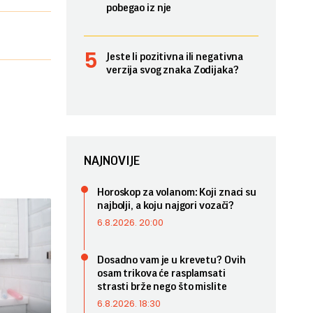
pobegao iz nje
Jeste li pozitivna ili negativna
verzija svog znaka Zodijaka?
NAJNOVIJE
Horoskop za volanom: Koji znaci su
najbolji, a koju najgori vozači?
6.8.2026. 20:00
Dosadno vam je u krevetu? Ovih
osam trikova će rasplamsati
strasti brže nego što mislite
6.8.2026. 18:30