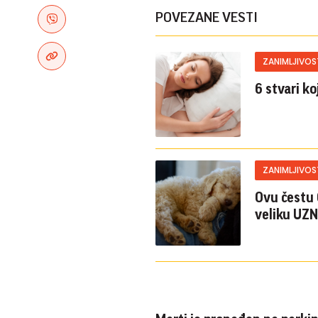
POVEZANE VESTI
ZANIMLJIVOS
6 stvari k
ZANIMLJIVOS
Ovu čestu 
veliku UZ