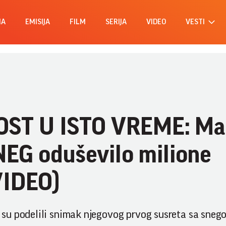
MA
EMISIJA
FILM
SERIJA
VIDEO
VESTI
OST U ISTO VREME: Ma
SNEG oduševilo milione
VIDEO)
u podelili snimak njegovog prvog susreta sa snegom