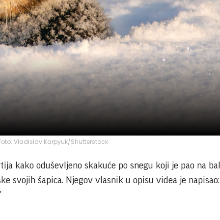
; Foto: Vladislav Karpyuk/Shutterstock
ija kako oduševljeno skakuće po snegu koji je pao na bal
ske svojih šapica. Njegov vlasnik u opisu videa je napisao:
"