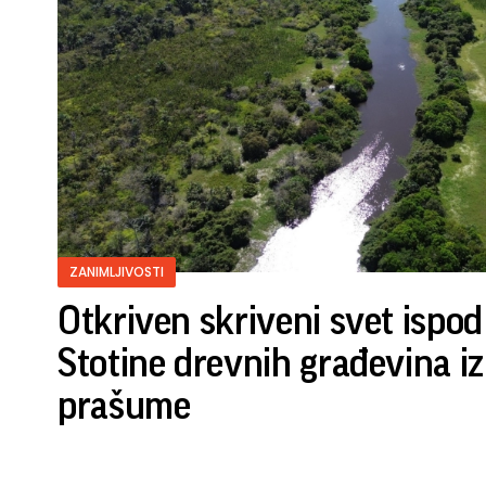
ZANIMLJIVOSTI
Otkriven skriveni svet ispo
Stotine drevnih građevina izr
prašume