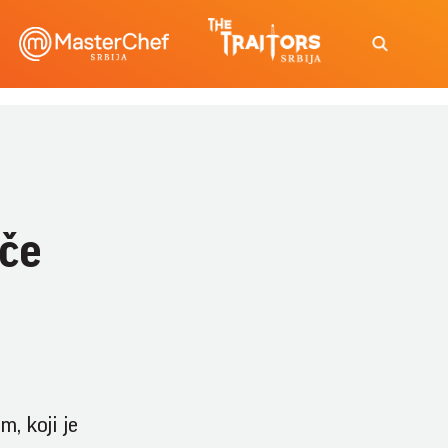
če
, koji je