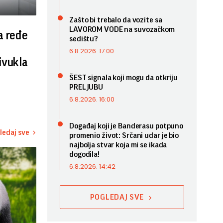
Zašto bi trebalo da vozite sa
LAVOROM VODE na suvozačkom
a ređe
sedištu?
6.8.2026. 17:00
ivukla
ŠEST signala koji mogu da otkriju
PRELJUBU
6.8.2026. 16:00
Događaj koji je Banderasu potpuno
ledaj sve
promenio život: Srčani udar je bio
najbolja stvar koja mi se ikada
dogodila!
6.8.2026. 14:42
POGLEDAJ SVE