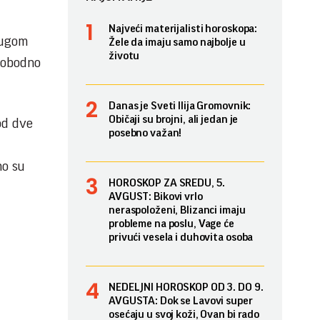
Najveći materijalisti horoskopa:
rugom
Žele da imaju samo najbolje u
životu
slobodno
Danas je Sveti Ilija Gromovnik:
Običaji su brojni, ali jedan je
od dve
posebno važan!
mo su
HOROSKOP ZA SREDU, 5.
AVGUST: Bikovi vrlo
neraspoloženi, Blizanci imaju
probleme na poslu, Vage će
privući vesela i duhovita osoba
NEDELJNI HOROSKOP OD 3. DO 9.
AVGUSTA: Dok se Lavovi super
osećaju u svoj koži, Ovan bi rado