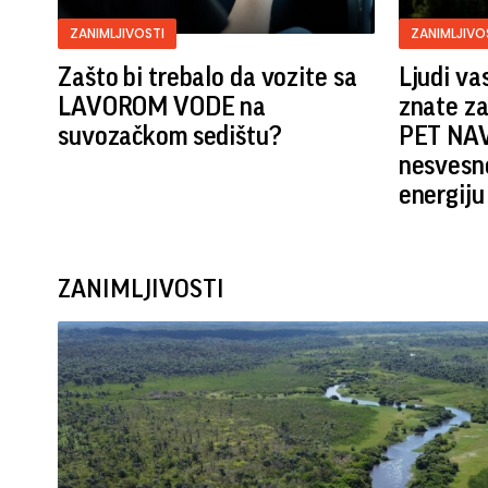
ZANIMLJIVOSTI
ZANIMLJIVO
Zašto bi trebalo da vozite sa
Ljudi va
LAVOROM VODE na
znate z
suvozačkom sedištu?
PET NAV
nesvesno
energiju
ZANIMLJIVOSTI