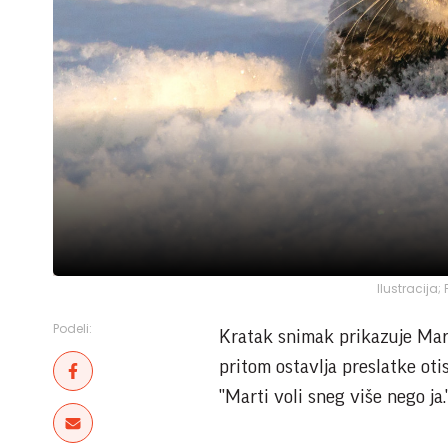
Ilustracija
Podeli:
Kratak snimak prikazuje Mart
pritom ostavlja preslatke oti
"Marti voli sneg više nego ja.