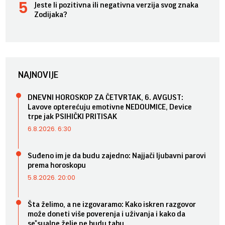
Jeste li pozitivna ili negativna verzija svog znaka
Zodijaka?
NAJNOVIJE
DNEVNI HOROSKOP ZA ČETVRTAK, 6. AVGUST:
Lavove opterećuju emotivne NEDOUMICE, Device
trpe jak PSIHIČKI PRITISAK
6.8.2026. 6:30
Suđeno im je da budu zajedno: Najjači ljubavni parovi
prema horoskopu
5.8.2026. 20:00
Šta želimo, a ne izgovaramo: Kako iskren razgovor
može doneti više poverenja i uživanja i kako da
se*sualne želje ne budu tabu