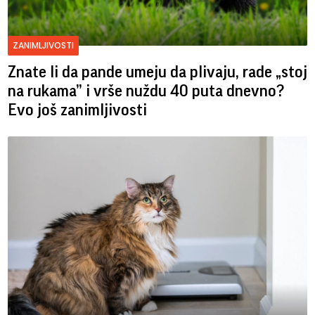
ZANIMLJIVOSTI
Znate li da pande umeju da plivaju, rade „stoj
na rukama” i vrše nuždu 40 puta dnevno?
Evo još zanimljivosti