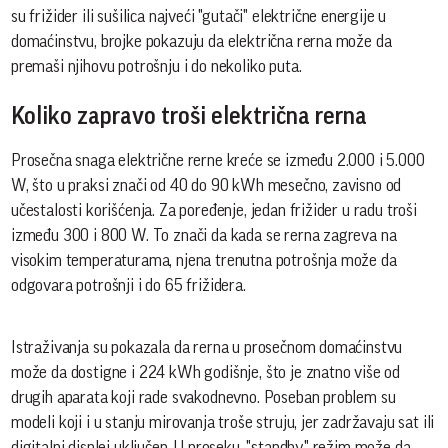
su frižider ili sušilica najveći "gutači" električne energije u
domaćinstvu, brojke pokazuju da električna rerna može da
premaši njihovu potrošnju i do nekoliko puta.
Koliko zapravo troši električna rerna
Prosečna snaga električne rerne kreće se između 2.000 i 5.000
W, što u praksi znači od 40 do 90 kWh mesečno, zavisno od
učestalosti korišćenja. Za poređenje, jedan frižider u radu troši
između 300 i 800 W. To znači da kada se rerna zagreva na
visokim temperaturama, njena trenutna potrošnja može da
odgovara potrošnji i do 65 frižidera.
Istraživanja su pokazala da rerna u prosečnom domaćinstvu
može da dostigne i 224 kWh godišnje, što je znatno više od
drugih aparata koji rade svakodnevno. Poseban problem su
modeli koji i u stanju mirovanja troše struju, jer zadržavaju sat ili
digitalni displej uključen. U proseku, "standby" režim može da