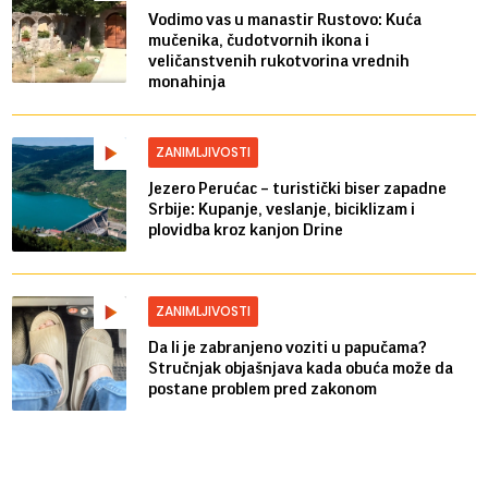
Vodimo vas u manastir Rustovo: Kuća
mučenika, čudotvornih ikona i
veličanstvenih rukotvorina vrednih
monahinja
ZANIMLJIVOSTI
Jezero Perućac – turistički biser zapadne
Srbije: Kupanje, veslanje, biciklizam i
plovidba kroz kanjon Drine
ZANIMLJIVOSTI
Da li je zabranjeno voziti u papučama?
Stručnjak objašnjava kada obuća može da
postane problem pred zakonom