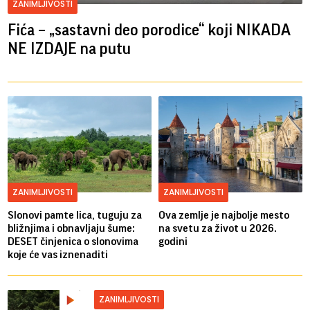
ZANIMLJIVOSTI
Fića – „sastavni deo porodice“ koji NIKADA
NE IZDAJE na putu
ZANIMLJIVOSTI
ZANIMLJIVOSTI
Slonovi pamte lica, tuguju za
Ova zemlje je najbolje mesto
bližnjima i obnavljaju šume:
na svetu za život u 2026.
DESET činjenica o slonovima
godini
koje će vas iznenaditi
ZANIMLJIVOSTI