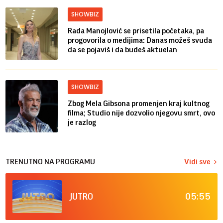
SHOWBIZ
Rada Manojlović se prisetila početaka, pa
progovorila o medijima: Danas možeš svuda
da se pojaviš i da budeš aktuelan
SHOWBIZ
Zbog Mela Gibsona promenjen kraj kultnog
filma; Studio nije dozvolio njegovu smrt, ovo
je razlog
TRENUTNO NA PROGRAMU
Vidi sve
05:55
JUTRO