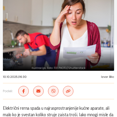
Ilustracija; Foto: F01 PHOTO/Shutterstock
10.10.2025.
|
16:30
Izvor: Blic
Podeli:
Električni rerna spada u najrasprostranjenije kućne aparate, ali
malo ko je svestan koliko struje zaista troši. Iako mnogi misle da