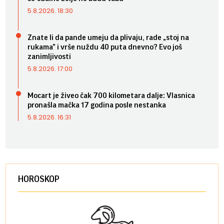
5.8.2026. 18:30
Znate li da pande umeju da plivaju, rade „stoj na
rukama” i vrše nuždu 40 puta dnevno? Evo još
zanimljivosti
5.8.2026. 17:00
Mocart je živeo čak 700 kilometara dalje: Vlasnica
pronašla mačka 17 godina posle nestanka
5.8.2026. 16:31
HOROSKOP