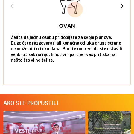
OVAN
Želite da jednu osobu pridobijete za svoje planove.
Danas
Dugo ćete razgovarati ali konačna odluka druge strane
Niste
ne može biti u toku dana. Budite uvereni da ste ostavili
povol
veliki utisak na nju. Emotivni partner vas pritiska na
a pos
nešto što vi ne želite.
više 
AKO STE PROPUSTILI