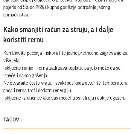
pojede od 5% do 26% ukupne godišnje potrošnje jednog
domaćinstva.
Kako smanjiti račun za struju, a i dalje
koristiti rernu
Kombinujte pečenja - iskoristite jedno prethodno zagrevanje za
više jela.
Isključite ranije - rerna zadržava toplotu, pa jelo može da se
ispeče i nakon gašenja.
Ne otvarajte često vrata - svaki put kada otvorite, temperatura
pada i rerna troši dodatnu energiju.
Isključite iz utičnice ako vaš model troši struju i dok je ugašen.
TAGOVI: