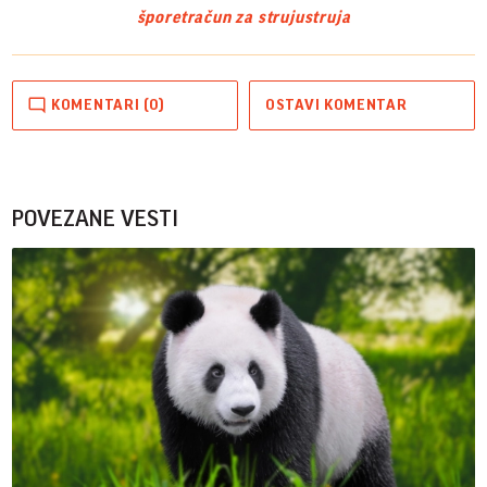
šporet
račun za struju
struja
KOMENTARI (0)
OSTAVI KOMENTAR
POVEZANE VESTI