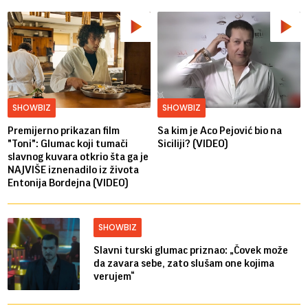
SHOWBIZ
SHOWBIZ
Premijerno prikazan film
Sa kim je Aco Pejović bio na
"Toni": Glumac koji tumači
Siciliji? (VIDEO)
slavnog kuvara otkrio šta ga je
NAJVIŠE iznenadilo iz života
Entonija Bordejna (VIDEO)
SHOWBIZ
Slavni turski glumac priznao: „Čovek može
da zavara sebe, zato slušam one kojima
verujem“