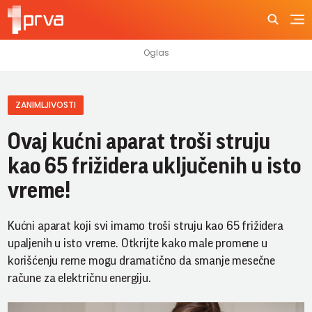
ZANIMLJIVOSTI
Ovaj kućni aparat troši struju
kao 65 frižidera uključenih u isto
vreme!
Kućni aparat koji svi imamo troši struju kao 65 frižidera
upaljenih u isto vreme. Otkrijte kako male promene u
korišćenju rerne mogu dramatično da smanje mesečne
račune za električnu energiju.