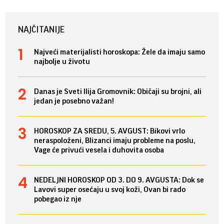
NAJČITANIJE
Najveći materijalisti horoskopa: Žele da imaju samo
najbolje u životu
Danas je Sveti Ilija Gromovnik: Običaji su brojni, ali
jedan je posebno važan!
HOROSKOP ZA SREDU, 5. AVGUST: Bikovi vrlo
neraspoloženi, Blizanci imaju probleme na poslu,
Vage će privući vesela i duhovita osoba
NEDELJNI HOROSKOP OD 3. DO 9. AVGUSTA: Dok se
Lavovi super osećaju u svoj koži, Ovan bi rado
pobegao iz nje