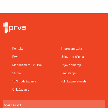
Kontakt
Impresum sajta
Prva
Uslovi korišćenja
Menadžment TV Prva
Prijava smetnji
Studio
Saopštenja
16:9 podešavanja
Politika privatnosti
Oglašavanje
PRVA KANALI