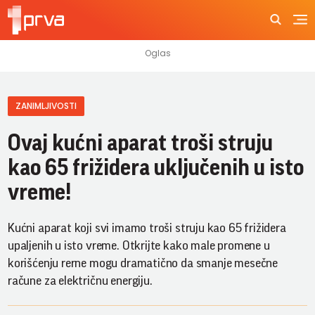
ZANIMLJIVOSTI
Ovaj kućni aparat troši struju
kao 65 frižidera uključenih u isto
vreme!
Kućni aparat koji svi imamo troši struju kao 65 frižidera
upaljenih u isto vreme. Otkrijte kako male promene u
korišćenju rerne mogu dramatično da smanje mesečne
račune za električnu energiju.