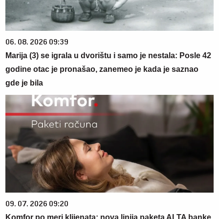
06. 08. 2026 09:39
Marija (3) se igrala u dvorištu i samo je nestala: Posle 42
godine otac je pronašao, zanemeo je kada je saznao
gde je bila
09. 07. 2026 09:20
Komfor po meri klijenata: nova linija paketa ALTA banke