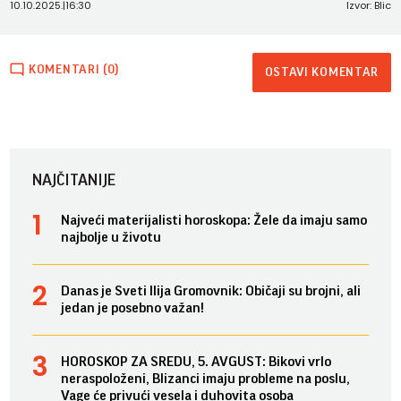
10.10.2025.
|
16:30
Izvor: Blic
KOMENTARI (0)
OSTAVI KOMENTAR
NAJČITANIJE
Najveći materijalisti horoskopa: Žele da imaju samo
najbolje u životu
Danas je Sveti Ilija Gromovnik: Običaji su brojni, ali
jedan je posebno važan!
HOROSKOP ZA SREDU, 5. AVGUST: Bikovi vrlo
neraspoloženi, Blizanci imaju probleme na poslu,
Vage će privući vesela i duhovita osoba