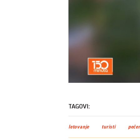
TAGOVI:
letovanje
turisti
pečen