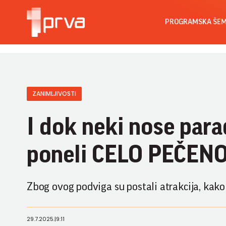
PROGRAMSKA ŠE
ZANIMLJIVOSTI
I dok neki nose para
poneli CELO PEČENO
Zbog ovog podviga su postali atrakcija, kak
29.7.2025.
|
9:11