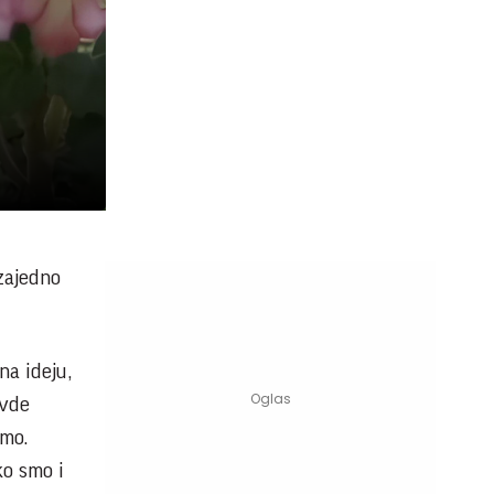
 zajedno
na ideju,
ovde
imo.
ko smo i