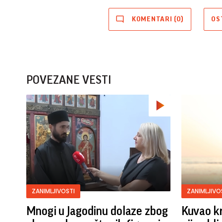
KOMENTARI (0)
OS
POVEZANE VESTI
ZANIMLJIVOSTI
ZANIMLJIVO
Mnogi u Jagodinu dolaze zbog
Kuvao kr