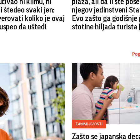
učivao ni klimu, ni
plaža, ali da li ste pose
 i štedeo svaki jen:
njegov jedinstveni Sta
erovati koliko je ovaj
Evo zašto ga godišnje
uspeo da uštedi
stotine hiljada turista
Pog
ZANIMLJIVOSTI
Zašto se japanska dec