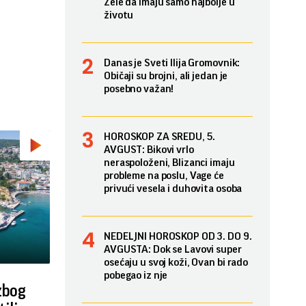
Žele da imaju samo najbolje u
životu
Danas je Sveti Ilija Gromovnik:
Običaji su brojni, ali jedan je
posebno važan!
HOROSKOP ZA SREDU, 5.
AVGUST: Bikovi vrlo
neraspoloženi, Blizanci imaju
probleme na poslu, Vage će
privući vesela i duhovita osoba
NEDELJNI HOROSKOP OD 3. DO 9.
AVGUSTA: Dok se Lavovi super
osećaju u svoj koži, Ovan bi rado
pobegao iz nje
zbog