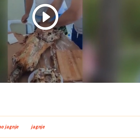
Play
Video
o jagnje
jagnje