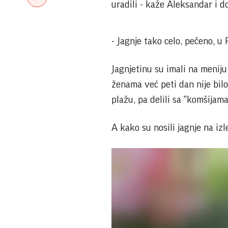
uradili - kaže Aleksandar i do
- Jagnje tako celo, pečeno, u
Jagnjetinu su imali na menij
ženama već peti dan nije bilo 
plažu, pa delili sa "komšijama
A kako su nosili jagnje na izl