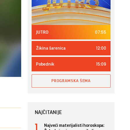
07:55
JUTRO
12:00
Žikina šarenica
15:09
Pobednik
PROGRAMSKA ŠEMA
NAJČITANIJE
Najveći materijalisti horoskopa: