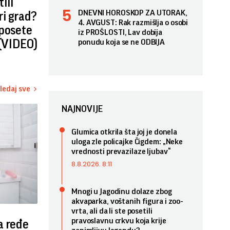
tili
DNEVNI HOROSKOP ZA UTORAK,
ri grad?
4. AVGUST: Rak razmišlja o osobi
 posete
iz PROŠLOSTI, Lav dobija
 (VIDEO)
ponudu koja se ne ODBIJA
ledaj sve
NAJNOVIJE
Glumica otkrila šta joj je donela
uloga zle policajke Čigdem: „Neke
vrednosti prevazilaze ljubav“
8.8.2026. 8:11
Mnogi u Jagodinu dolaze zbog
akvaparka, voštanih figura i zoo-
vrta, ali da li ste posetili
pravoslavnu crkvu koja krije
a ređe