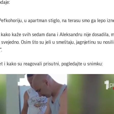
daje:
 Pefkohoriju, u apartman stiglo, na terasu smo ga lepo izne
u kako kaže svih sedam dana i Aleksandru nije dosadila,
svejedno. Osim što su jeli u smeštaju, jagnjetinu su nosili
".
et i kako su reagovali prisutni, pogledajte u snimku: