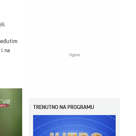
li.
 međutim
 i na
TRENUTNO NA PROGRAMU