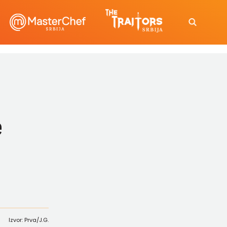
e
Izvor: Prva/J.G.