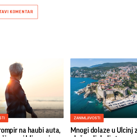
TAVI KOMENTAR
STI
ZANIMLJIVOSTI
ompir na haubi auta,
Mnogi dolaze u Ulcinj 