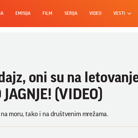
MA
EMISIJA
FILM
SERIJA
VIDEO
VESTI
dajz, oni su na letovanj
 JAGNJE! (VIDEO)
o na moru, tako i na društvenim mrežama.