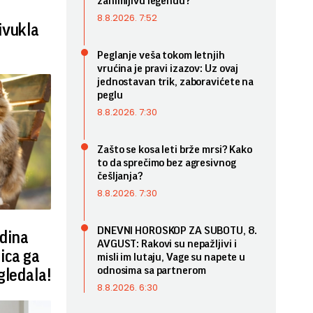
zanimljivu legendu?
8.8.2026. 7:52
ivukla
Peglanje veša tokom letnjih
vrućina je pravi izazov: Uz ovaj
jednostavan trik, zaboravićete na
peglu
8.8.2026. 7:30
Zašto se kosa leti brže mrsi? Kako
to da sprečimo bez agresivnog
češljanja?
8.8.2026. 7:30
DNEVNI HOROSKOP ZA SUBOTU, 8.
dina
AVGUST: Rakovi su nepažljivi i
ica ga
misli im lutaju, Vage su napete u
odnosima sa partnerom
gledala!
8.8.2026. 6:30