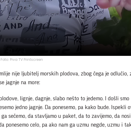
Foto: Prva TV Printscreen
lije nije ljubitelj morskih plodova, zbog čega je odlučio,
se jagnje na more:
lodove, lignje, dagnje, slabo nešto to jedemo. I došli smo 
nesemo jedno jagnje. Da ponesemo, pa kako bude. Ispekli 
da ga sečemo, da stavljamo u paket, da to zavijemo, da nos
 da ponesemo celo, pa ako nam ga uzmu negde, uzmu i ta