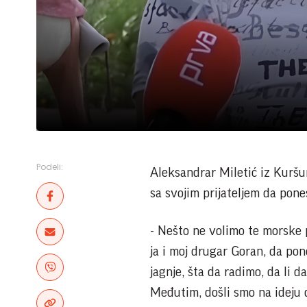
Podeli:
Aleksandrar Miletić iz Kuršum
sa svojim prijateljem da pone
- Nešto ne volimo te morske p
ja i moj drugar Goran, da po
jagnje, šta da radimo, da li 
Međutim, došli smo na ideju