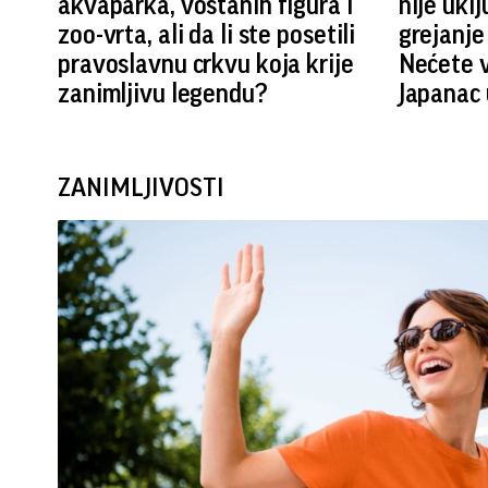
akvaparka, voštanih figura i
nije uklj
zoo-vrta, ali da li ste posetili
grejanje
pravoslavnu crkvu koja krije
Nećete v
zanimljivu legendu?
Japanac 
ZANIMLJIVOSTI