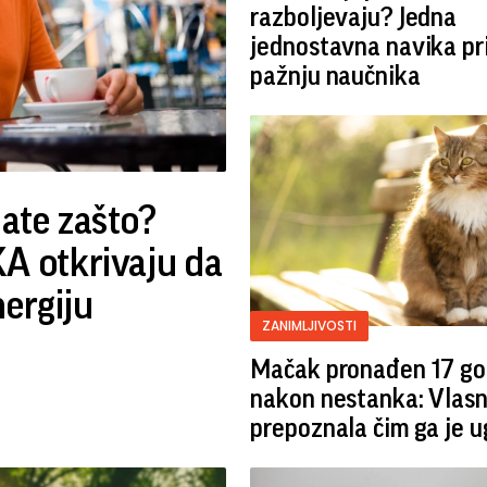
razboljevaju? Jedna
jednostavna navika pr
pažnju naučnika
nate zašto?
 otkrivaju da
nergiju
ZANIMLJIVOSTI
Mačak pronađen 17 go
nakon nestanka: Vlasn
prepoznala čim ga je u