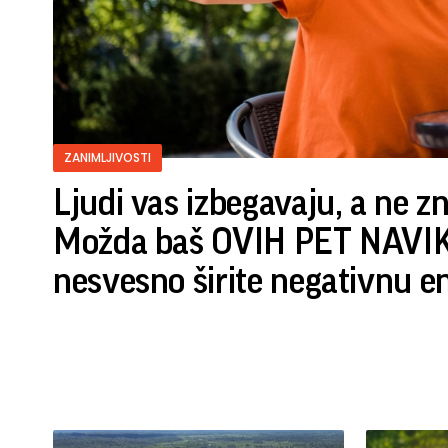
ZANIMLJIVOSTI
Ljudi vas izbegavaju, a ne z
Možda baš OVIH PET NAVIKA
nesvesno širite negativnu e