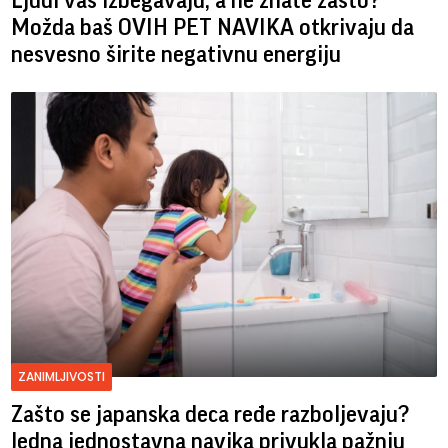
Ljudi vas izbegavaju, a ne znate zašto?
Možda baš OVIH PET NAVIKA otkrivaju da
nesvesno širite negativnu energiju
ZANIMLJIVOSTI
Zašto se japanska deca ređe razboljevaju?
Jedna jednostavna navika privukla pažnju