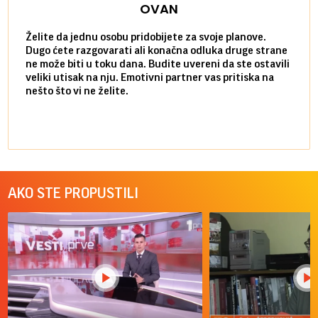
OVAN
Želite da jednu osobu pridobijete za svoje planove.
Danas
Dugo ćete razgovarati ali konačna odluka druge strane
Niste
ne može biti u toku dana. Budite uvereni da ste ostavili
povol
veliki utisak na nju. Emotivni partner vas pritiska na
a pos
nešto što vi ne želite.
više 
AKO STE PROPUSTILI