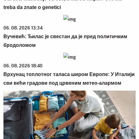
treba da znate o genetici
06. 08. 2026 13:34
Вучевић: Ђилас је свестан да је пред политичким
бродоломом
06. 08. 2026 18:40
Врхунац топлотног таласа широм Европе: У Италији
сви већи градови под црвеним метео-алармом