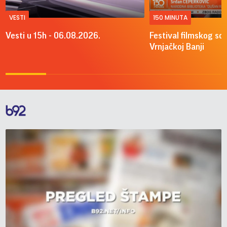
VESTI
150 MINUTA
Vesti u 15h - 06.08.2026.
Festival filmskog sce
Vrnjačkoj Banji