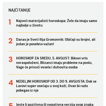
NAJČITANIJE
Najveći materijalisti horoskopa: Žele da imaju samo
najbolje u životu
Danas je Sveti Ilija Gromovnik: Običaji su brojni, ali
jedan je posebno važan!
HOROSKOP ZA SREDU, 5. AVGUST: Bikovi vrlo
neraspoloženi, Blizanci imaju probleme na poslu,
Vage će privući vesela i duhovita osoba
NEDELJNI HOROSKOP OD 3. DO 9. AVGUSTA: Dok se
Lavovi super osećaju u svoj koži, Ovan bi rado
pobegao iz nje
Jeste li pozitivna ili negativna verzija svog znaka