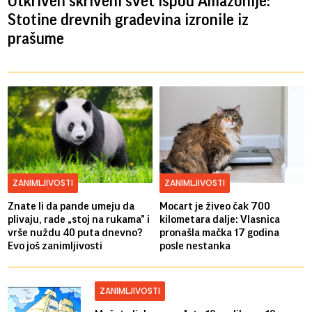
Otkriven skriveni svet ispod Amazonije:
Stotine drevnih građevina izronile iz
prašume
ZANIMLJIVOSTI
ZANIMLJIVOSTI
Znate li da pande umeju da
Mocart je živeo čak 700
plivaju, rade „stoj na rukama” i
kilometara dalje: Vlasnica
vrše nuždu 40 puta dnevno?
pronašla mačka 17 godina
Evo još zanimljivosti
posle nestanka
ZANIMLJIVOSTI