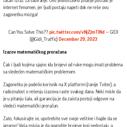
tačan izraz za sabiranje. Ovo jednostavno pitanje postalo je
internet fenomen, jer ljudi postaju napeti dok ne reše ovu
zagonetku mozga!
Can You Solve This??
pic.twitter.com/vNjZJmTINd
— GIDI
(@Gidi_Traffic)
December 29, 2023
Izazov matematičkog proračuna
Čak i ljudi kojima sjajno idu brojevi od ruke mogu imati problema
sa sledećim matematičkim problemom.
Zagonetku je podelio korisnik na X platformi (ranije Tviter), a
radoznalost o rešenju izazova raste svakog dana. Neki misle da
je u pitanju šala, ali garancija je da zaista postoji odgovor na
sledeći matematički proračun.
Zato, fokusirajte se, upotrebite sve svoje veštine i hajde da se
igramo! Vaša misija je da pogodite brojeve koji nedostaju, a