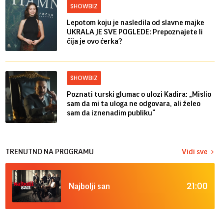
SHOWBIZ
Lepotom koju je nasledila od slavne majke
UKRALA JE SVE POGLEDE: Prepoznajete li
čija je ovo ćerka?
SHOWBIZ
Poznati turski glumac o ulozi Kadira: „Mislio
sam da mi ta uloga ne odgovara, ali želeo
sam da iznenadim publiku“
TRENUTNO NA PROGRAMU
Vidi sve
21:00
Najbolji san