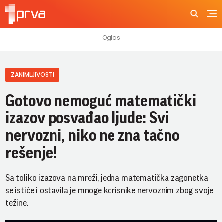
ZANIMLJIVOSTI
Gotovo nemoguć matematički
izazov posvađao ljude: Svi
nervozni, niko ne zna tačno
rešenje!
Sa toliko izazova na mreži, jedna matematička zagonetka
se ističe i ostavila je mnoge korisnike nervoznim zbog svoje
težine.