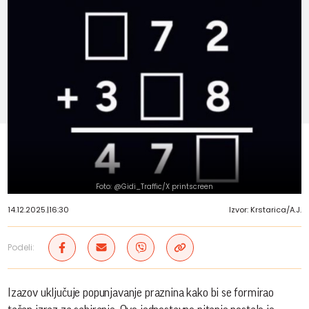
Foto: @Gidi_Traffic/X printscreen
14.12.2025.
|
16:30
Izvor: Krstarica/A.J.
Podeli:
Izazov uključuje popunjavanje praznina kako bi se formirao