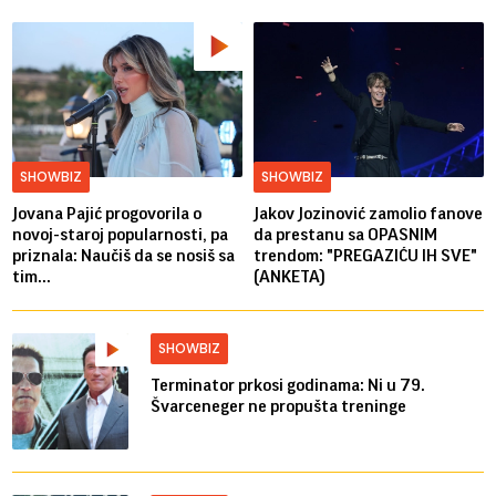
SHOWBIZ
SHOWBIZ
Jovana Pajić progovorila o
Jakov Jozinović zamolio fanove
novoj-staroj popularnosti, pa
da prestanu sa OPASNIM
priznala: Naučiš da se nosiš sa
trendom: "PREGAZIĆU IH SVE"
tim...
(ANKETA)
SHOWBIZ
Terminator prkosi godinama: Ni u 79.
Švarceneger ne propušta treninge