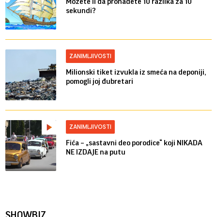
Možete li da pronađete 10 razlika za 10
sekundi?
ZANIMLJIVOSTI
Milionski tiket izvukla iz smeća na deponiji,
pomogli joj đubretari
ZANIMLJIVOSTI
Fića – „sastavni deo porodice“ koji NIKADA
NE IZDAJE na putu
SHOWBIZ