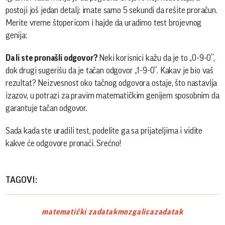
postoji još jedan detalj: imate samo 5 sekundi da rešite proračun.
Merite vreme štopericom i hajde da uradimo test brojevnog
genija:
Da li ste pronašli odgovor?
Neki korisnici kažu da je to „0-9-0“,
dok drugi sugerišu da je tačan odgovor „1-9-0“. Kakav je bio vaš
rezultat? Neizvesnost oko tačnog odgovora ostaje, što nastavlja
izazov, u potrazi za pravim matematičkim genijem sposobnim da
garantuje tačan odgovor.
Sada kada ste uradili test, podelite ga sa prijateljima i vidite
kakve će odgovore pronaći. Srećno!
TAGOVI:
matematički zadatak
mozgalica
zadatak