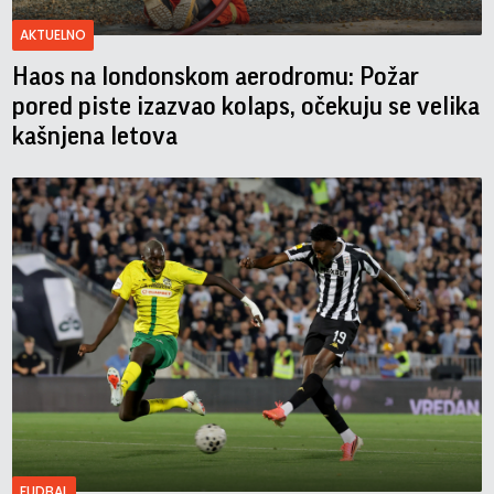
AKTUELNO
Haos na londonskom aerodromu: Požar
pored piste izazvao kolaps, očekuju se velika
kašnjena letova
FUDBAL