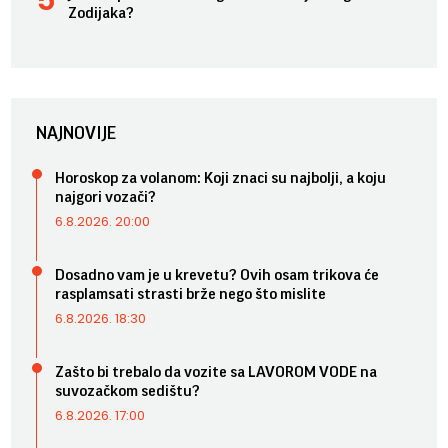
Zodijaka?
NAJNOVIJE
Horoskop za volanom: Koji znaci su najbolji, a koju
najgori vozači?
6.8.2026. 20:00
Dosadno vam je u krevetu? Ovih osam trikova će
rasplamsati strasti brže nego što mislite
6.8.2026. 18:30
Zašto bi trebalo da vozite sa LAVOROM VODE na
suvozačkom sedištu?
6.8.2026. 17:00