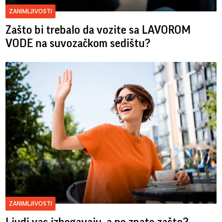
ZANIMLJIVOSTI
Zašto bi trebalo da vozite sa LAVOROM
VODE na suvozačkom sedištu?
ZANIMLJIVOSTI