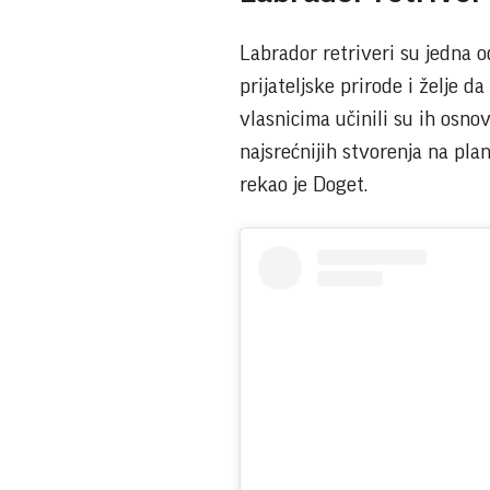
Labrador retriveri su jedna o
prijateljske prirode i želje d
vlasnicima učinili su ih osn
najsrećnijih stvorenja na plan
rekao je Doget.