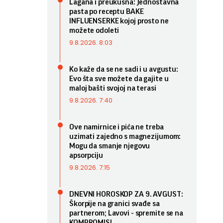
Lagana i preukusna: Jednostavna
pasta po receptu BAKE
INFLUENSERKE kojoj prosto ne
možete odoleti
9.8.2026. 8:03
Ko kaže da se ne sadi i u avgustu:
Evo šta sve možete da gajite u
maloj bašti svojoj na terasi
9.8.2026. 7:40
Ove namirnice i pića ne treba
uzimati zajedno s magnezijumom:
Mogu da smanje njegovu
apsorpciju
9.8.2026. 7:15
DNEVNI HOROSKOP ZA 9. AVGUST:
Škorpije na granici svađe sa
partnerom; Lavovi - spremite se na
KOMPROMIS!