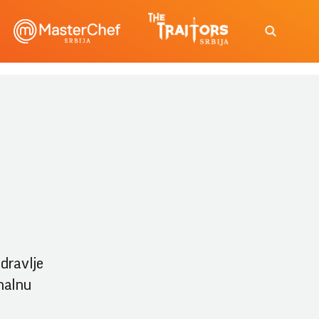
dravlje
nalnu