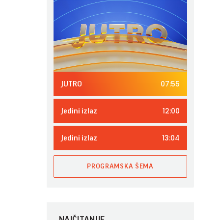
07:55
JUTRO
12:00
Jedini izlaz
13:04
Jedini izlaz
PROGRAMSKA ŠEMA
NAJČITANIJE