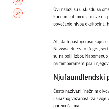
Ovi nalazi su u skladu sa sm
kućnim ljubimcima može da 
povećanje nivoa oksitocina
Ali, da li postoje rase koje 
Newsweek, Evan Doget, sertif
su najbolji izbor. Napomenuo 
na temperament psa i njegovu
Njufaundlendski 
Često nazivani "nežnim divovi
i snažnoj vezanosti za svoje
poremećajima.