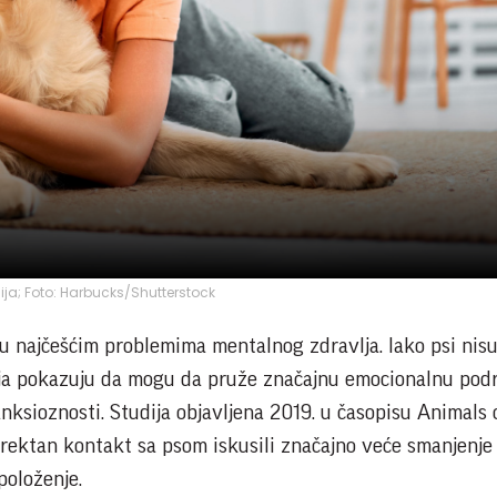
cija; Foto: Harbucks/Shutterstock
u najčešćim problemima mentalnog zdravlja. Iako psi ni
nja pokazuju da mogu da pruže značajnu emocionalnu podr
anksioznosti. Studija objavljena 2019. u časopisu Animals o
direktan kontakt sa psom iskusili značajno veće smanjenje
položenje.