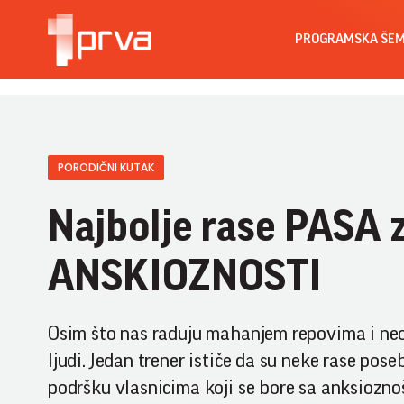
PROGRAMSKA ŠE
PORODIČNI KUTAK
Najbolje rase PASA 
ANSKIOZNOSTI
Osim što nas raduju mahanjem repovima i neo
ljudi. Jedan trener ističe da su neke rase p
podršku vlasnicima koji se bore sa anksioznoš