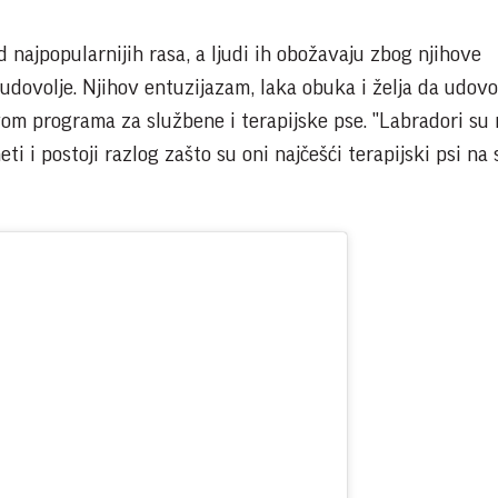
d najpopularnijih rasa, a ljudi ih obožavaju zbog njihove
a udovolje. Njihov entuzijazam, laka obuka i želja da udovo
ovom programa za službene i terapijske pse. "Labradori su
eti i postoji razlog zašto su oni najčešći terapijski psi na 