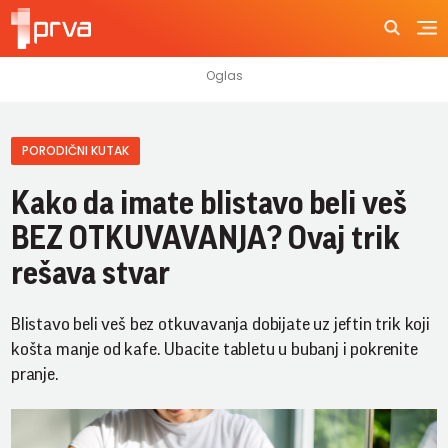
PORODIČNI KUTAK
Kako da imate blistavo beli veš
BEZ OTKUVAVANJA? Ovaj trik
rešava stvar
Blistavo beli veš bez otkuvavanja dobijate uz jeftin trik koji
košta manje od kafe. Ubacite tabletu u bubanj i pokrenite
pranje.