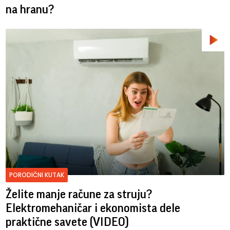
na hranu?
PORODIČNI KUTAK
Želite manje račune za struju?
Elektromehaničar i ekonomista dele
praktične savete (VIDEO)