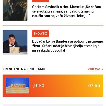
Gorkem Sevindik o sinu Marselu: „Ne sećam
se života pre njega, zahvaljujući njemu
naučio sam najveću životnu lekciju!“
SHOWBIZ
Događaj koji je Banderasu potpuno promenio
život: Srčani udar je bio najbolja stvar koja
mi se ikada dogodila!
TRENUTNO NA PROGRAMU
Vidi sve
07:55
JUTRO