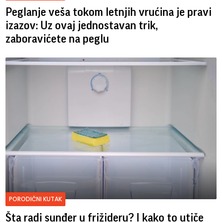
Peglanje veša tokom letnjih vrućina je pravi
izazov: Uz ovaj jednostavan trik,
zaboravićete na peglu
PORODIČNI KUTAK
Šta radi sunđer u frižideru? I kako to utiče