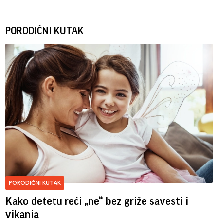
PORODIČNI KUTAK
PORODIČNI KUTAK
Kako detetu reći „ne“ bez griže savesti i
vikanja