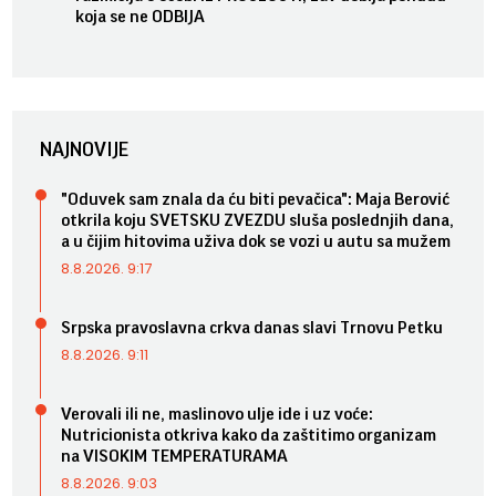
koja se ne ODBIJA
NAJNOVIJE
"Oduvek sam znala da ću biti pevačica": Maja Berović
otkrila koju SVETSKU ZVEZDU sluša poslednjih dana,
a u čijim hitovima uživa dok se vozi u autu sa mužem
8.8.2026. 9:17
Srpska pravoslavna crkva danas slavi Trnovu Petku
8.8.2026. 9:11
Verovali ili ne, maslinovo ulje ide i uz voće:
Nutricionista otkriva kako da zaštitimo organizam
na VISOKIM TEMPERATURAMA
8.8.2026. 9:03