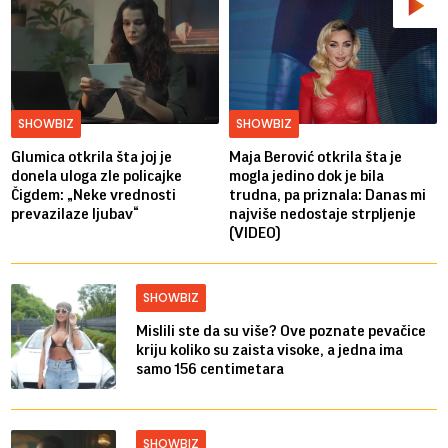
SHOWBIZ
SHOWBIZ
Glumica otkrila šta joj je
Maja Berović otkrila šta je
donela uloga zle policajke
mogla jedino dok je bila
Čigdem: „Neke vrednosti
trudna, pa priznala: Danas mi
prevazilaze ljubav“
najviše nedostaje strpljenje
(VIDEO)
SHOWBIZ
Mislili ste da su više? Ove poznate pevačice
kriju koliko su zaista visoke, a jedna ima
samo 156 centimetara
SHOWBIZ