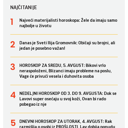
NAJČITANIJE
Najveći materijalisti horoskopa: Žele da imaju samo
najbolje u životu
Danas je Sveti Ilija Gromovnik: Običaji su brojni, ali
jedan je posebno važan!
HOROSKOP ZA SREDU, 5. AVGUST: Bikovi vrlo
neraspoloženi, Blizanci imaju probleme na poslu,
Vage će privući vesela i duhovita osoba
NEDELJNI HOROSKOP OD 3. DO 9. AVGUSTA: Dok se
Lavovi super osećaju u svoj koži, Ovan bi rado
pobegao iz nje
DNEVNI HOROSKOP ZA UTORAK, 4. AVGUST: Rak
razmišlja o osobi iz PROŠLOSTI, Lav dobija ponudu