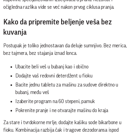
očigledna razlika vide se već nakon prvog ciklusa pranja.
Kako da pripremite beljenje veša bez
kuvanja
Postupak je toliko jednostavan da deluje sumnjivo. Bez merica,
bez tajmera, bez stajanja iznad lonca.
Ubacite beli veš u bubanj kao i obično
Dodajte vaš redovni deterdžent u fioku
Bacite jednu tabletu za mašinu za sudove direktno u
bubanj, među veš
Izaberite program na 60 stepeni, pamuk
Pokrenite pranje i ne otvarajte mašinu do kraja
Za stare i tvrdokorne mrlje, dodajte kašiku sode bikarbone u
fioku. Kombinacija razbija čak i tragove dezodoransa ispod