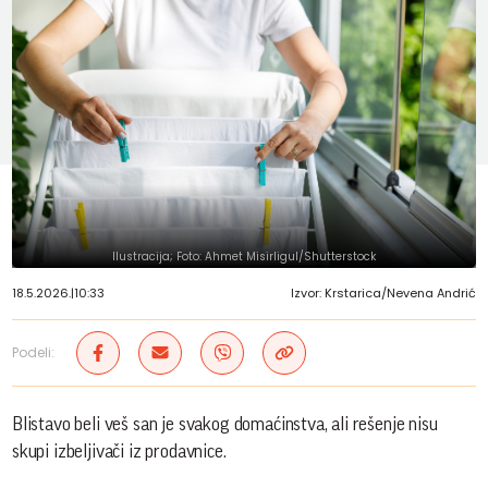
Ilustracija; Foto: Ahmet Misirligul/Shutterstock
18.5.2026.
|
10:33
Izvor: Krstarica/Nevena Andrić
Podeli:
Blistavo beli veš san je svakog domaćinstva, ali rešenje nisu
skupi izbeljivači iz prodavnice.