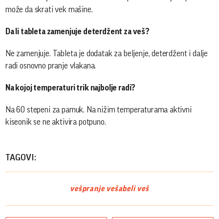
može da skrati vek mašine.
Da li tableta zamenjuje deterdžent za veš?
Ne zamenjuje. Tableta je dodatak za beljenje, deterdžent i dalje
radi osnovno pranje vlakana.
Na kojoj temperaturi trik najbolje radi?
Na 60 stepeni za pamuk. Na nižim temperaturama aktivni
kiseonik se ne aktivira potpuno.
TAGOVI:
veš
pranje veša
beli veš