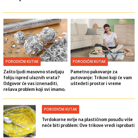
PORODIČNI KUTAK
PORODIČNI KUTAK
Zašto ljudi masovno stavljaju
Pametno pakovanje za
foliju ispred ulaznih vrata?
putovanje: Trikovi koji će vam
Odgovor će vas iznenaditi,
uštedeti prostor i vreme
rešava problem koji svi imamo.
PORODIČNI KUTAK
Tvrdokorne mrlje na plastičnom posuđu više
neće biti problem: Ove trikove vredi isprobati