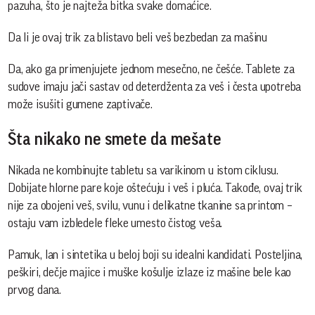
pazuha, što je najteža bitka svake domaćice.
Da li je ovaj trik za blistavo beli veš bezbedan za mašinu
Da, ako ga primenjujete jednom mesečno, ne češće. Tablete za
sudove imaju jači sastav od deterdženta za veš i česta upotreba
može isušiti gumene zaptivače.
Šta nikako ne smete da mešate
Nikada ne kombinujte tabletu sa varikinom u istom ciklusu.
Dobijate hlorne pare koje oštećuju i veš i pluća. Takođe, ovaj trik
nije za obojeni veš, svilu, vunu i delikatne tkanine sa printom –
ostaju vam izbledele fleke umesto čistog veša.
Pamuk, lan i sintetika u beloj boji su idealni kandidati. Posteljina,
peškiri, dečje majice i muške košulje izlaze iz mašine bele kao
prvog dana.