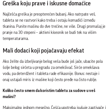
Greška koju prave i iskusne domaćice
Najčešća greška je preopterećen bubanj. Ako natrpate veš,
tableta se ne rastvori kako treba i ostaju komadići između
tkanina. Punite mašinu do dve trećine, ne više. Drugi promašaj je
pranje na 30 stepeni – aktivni kiseonik se budi tek na višim
temperaturama.
Mali dodaci koji pojačavaju efekat
Ako želite da izbeljivanje belog veša bude još jače, ubacite pola
šolje belog sirćeta u pregradu za omekšivač. Sirće omekšava
vodu, pa deterdžent i tableta rade efikasnije. Bonus: nestaje i
onaj ustajali miris iz mašine koji često pređe na čisto rublje.
Koliko često smem da koristim tabletu za sudove u veš
mašini?
Maksimalno jednom mesečno. Češća upotreba isušuje zaptivače i