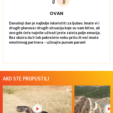
OVAN
Današnji dan je najbolje iskoristiti za ljubav. Imate vi i
Ako v
drugih planova i drugih situacija koje su vam bitne, ali
do ma
ono gde ćete najviše uživati jeste zaista polje emocija.
van g
Bez obzira da li tek pokrećete neku priču ili već imate
društ
emotivnog partnera – uživajte punom parom!
kolik
AKO STE PROPUSTILI