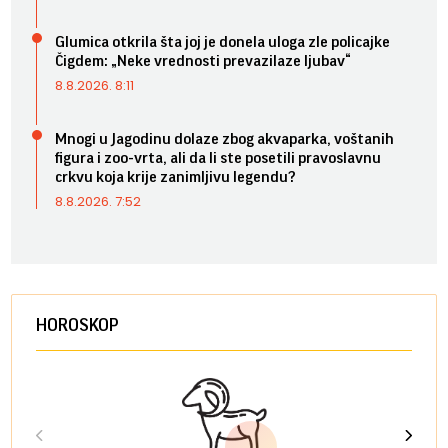
Glumica otkrila šta joj je donela uloga zle policajke
Čigdem: „Neke vrednosti prevazilaze ljubav“
8.8.2026. 8:11
Mnogi u Jagodinu dolaze zbog akvaparka, voštanih
figura i zoo-vrta, ali da li ste posetili pravoslavnu
crkvu koja krije zanimljivu legendu?
8.8.2026. 7:52
HOROSKOP