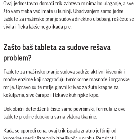
Ovaj jednostavan domaći trik zahteva minimalno ulaganje, a sve
što vam treba već imate u kuhinji. Ubacivanjem samo jedne
tablete za mašinsko pranje sudova direktno u bubanj, rešićete se
sivila i fleka lakše nego ikada pre.
Zašto baš tableta za sudove rešava
problem?
Tablete za mašinsko pranje sudova sadrže aktivni kiseonik i
moćne enzime koji razgrađuju tvrdokorne masnoće i organske
mrlje. Upravo su te mrlje glavni krivac za žute kragne na
košuljama, sive čarape i flekave kuhinjske krpe.
Dok obični deterdženti čiste samo površinski, formula iz ove
tablete prodire duboko u sama vlakna tkanine.
Kada se uporedi cena, ovaj trik ispada znatno jeftiniji od
kupovine specijalizovanih izbeljivača u prahu. Rezultat i