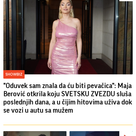
SHOWBIZ
"Oduvek sam znala da ću biti pevačica": Maja
Berović otkrila koju SVETSKU ZVEZDU sluša
poslednjih dana, a u čijim hitovima uživa dok
se vozi u autu sa mužem