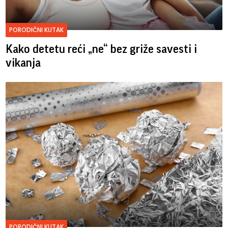
PORODIČNI KUTAK
Kako detetu reći „ne“ bez griže savesti i
vikanja
PORODIČNI KUTAK