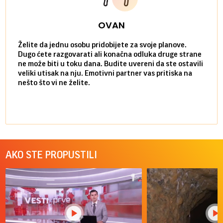
OVAN
Želite da jednu osobu pridobijete za svoje planove.
Danas
Dugo ćete razgovarati ali konačna odluka druge strane
Niste
ne može biti u toku dana. Budite uvereni da ste ostavili
povol
veliki utisak na nju. Emotivni partner vas pritiska na
a pos
nešto što vi ne želite.
više 
AKO STE PROPUSTILI