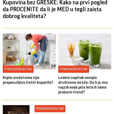
Kupovina bez GREŠKE: Kako na prvi pogled
da PROCENITE da li je MED u tegli zaista
dobrog kvaliteta?
PORODIČNI KUTAK
PORODIČNI KUTAK
Kojim sredstvima nije
Ledeni napitak osvojio
preporučljivo čistiti kupatilo?
društvene mreže: Da li je ovo
najzdravije piće leta ili samo
prolazni trend?
PORODIČNI KUTAK