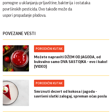
pomogne u uklanjanju prljavštine, bakterija i ostataka
površinskih pesticida. Ovo takođe može da
uspori propadanje plodova.
POVEZANE VESTI
PORODIČNI KUTAK
Možete napraviti DŽEM OD JAGODA, od
bukvalno samo DVA SASTOJKA - evo i kako!
(VIDEO)
PORODIČNI KUTAK
Smrznuti dezert od kokosa i jagoda -
savršeni slatki zalogaj, spreman očas posla