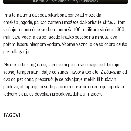
Ilustracija; Foto: Valeriia Hres/Shutterstock
Imajte na umu da soda bikarbona ponekad može da
omekša jagode, pa kao zamenu možete da koristite sirće. U tom
slučaju preporučuje se da se pomeša 100 mililitara sirćeta i 300
mililitara vode, a da se jagode kratko potope na minuta, dva i
potom isperu hladnom vodom. Veoma važno je da se dobro osuše
pre odlaganja.
Ako se jedu istog dana, jagode mogu da se čuvaju na hladnijoj
sobnoj temperaturi, dalje od sunca i izvora toplote. Za čuvanje od
dva do pet dana, preporučuje se odvajanje mekih ili buđavih
plodova, oblaganje posude papirnim ubrusom i ređanje jagoda u
jednom sloju, uz dovoljan protok vazduha u frižideru.
TAGOVI: