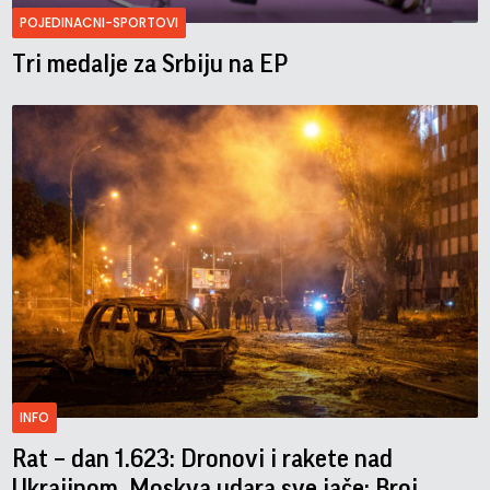
POJEDINACNI-SPORTOVI
Tri medalje za Srbiju na EP
INFO
Rat – dan 1.623: Dronovi i rakete nad
Ukrajinom, Moskva udara sve jače; Broj