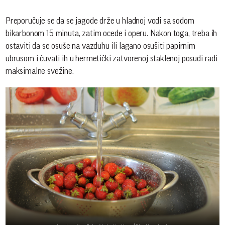
Preporučuje se da se jagode drže u hladnoj vodi sa sodom
bikarbonom 15 minuta, zatim ocede i operu. Nakon toga, treba ih
ostaviti da se osuše na vazduhu ili lagano osušiti papirnim
ubrusom i čuvati ih u hermetički zatvorenoj staklenoj posudi radi
maksimalne svežine.