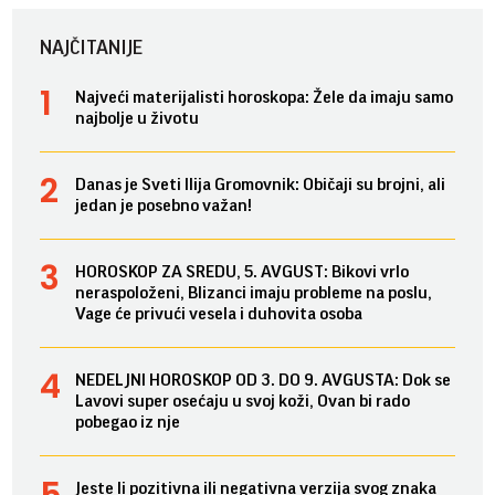
NAJČITANIJE
Najveći materijalisti horoskopa: Žele da imaju samo
najbolje u životu
Danas je Sveti Ilija Gromovnik: Običaji su brojni, ali
jedan je posebno važan!
HOROSKOP ZA SREDU, 5. AVGUST: Bikovi vrlo
neraspoloženi, Blizanci imaju probleme na poslu,
Vage će privući vesela i duhovita osoba
NEDELJNI HOROSKOP OD 3. DO 9. AVGUSTA: Dok se
Lavovi super osećaju u svoj koži, Ovan bi rado
pobegao iz nje
Jeste li pozitivna ili negativna verzija svog znaka