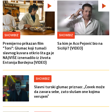
SHOWBIZ
SHOWBIZ
Premijerno prikazan film
Sa kim je Aco Pejović bio na
"Toni": Glumac koji tumači
Siciliji? (VIDEO)
slavnog kuvara otkrio šta ga je
NAJVIŠE iznenadilo iz života
Entonija Bordejna (VIDEO)
SHOWBIZ
Slavni turski glumac priznao: „Čovek može
da zavara sebe, zato slušam one kojima
verujem“