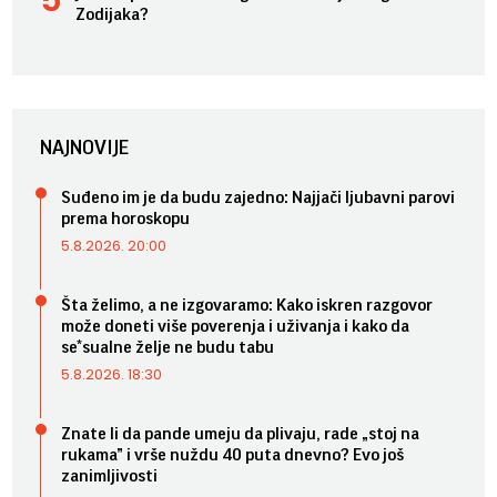
Zodijaka?
NAJNOVIJE
Suđeno im je da budu zajedno: Najjači ljubavni parovi
prema horoskopu
5.8.2026. 20:00
Šta želimo, a ne izgovaramo: Kako iskren razgovor
može doneti više poverenja i uživanja i kako da
se*sualne želje ne budu tabu
5.8.2026. 18:30
Znate li da pande umeju da plivaju, rade „stoj na
rukama” i vrše nuždu 40 puta dnevno? Evo još
zanimljivosti