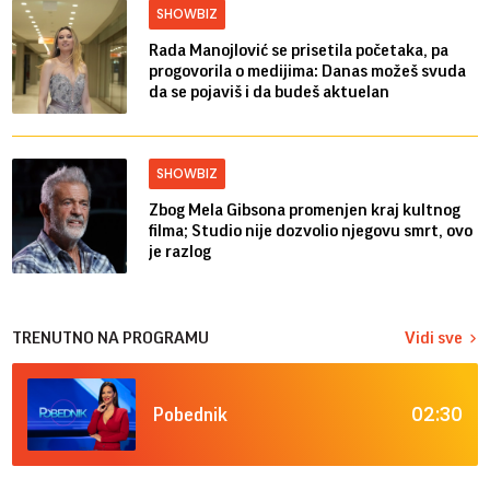
SHOWBIZ
Rada Manojlović se prisetila početaka, pa
progovorila o medijima: Danas možeš svuda
da se pojaviš i da budeš aktuelan
SHOWBIZ
Zbog Mela Gibsona promenjen kraj kultnog
filma; Studio nije dozvolio njegovu smrt, ovo
je razlog
TRENUTNO NA PROGRAMU
Vidi sve
02:30
Pobednik