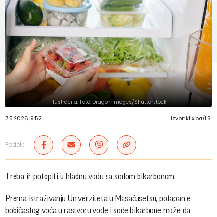
Ilustracija; Foto: Dragon Images/Shutterstock
7.5.2026.
|
9:52
Izvor: klix.ba/I.S.
Podeli:
Treba ih potopiti u hladnu vodu sa sodom bikarbonom.
Prema istraživanju Univerziteta u Masačusetsu, potapanje
bobičastog voća u rastvoru vode i sode bikarbone može da