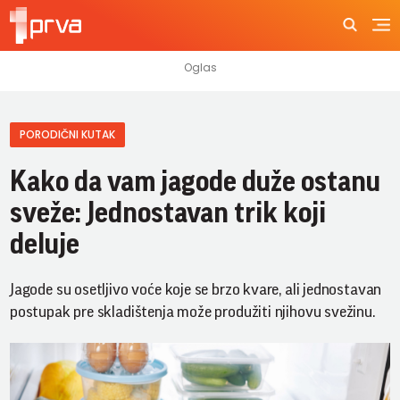
PORODIČNI KUTAK
Kako da vam jagode duže ostanu
sveže: Jednostavan trik koji
deluje
Jagode su osetljivo voće koje se brzo kvare, ali jednostavan
postupak pre skladištenja može produžiti njihovu svežinu.