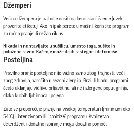
Džemperi
Većinu džempera je najbolje nositi na hemijsko čišćenje (uvek
proverite etiketu). Ako ih ipak perete u mašini, koristite program
za ručno pranje ili nežan ciklus.
Nikada ih ne stavljajte u sušilicu, umesto toga, sušite ih
položene ravno. Kačenje može da ih rastegne i deformiše.
Posteljina
Pravilno pranje posteljine nije važno samo zbog trajnosti, već i
zbog zdravlja, naročito u sezoni alergija. Brzi ili hladni programi
često uklanjaju vidljivu prljavštinu, ali ne i alergene poput grinja,
dlaka kućnih ljubimaca i polena.
Zato se preporučuje pranje na visokoj temperaturi (minimum oko
54°C) i intenzivnom ili “sanitize” programu. Kvalitetan
deterdžent i dodatno ispiranje mogu dodatno pomoći.