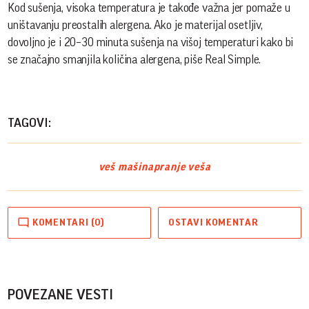
Kod sušenja, visoka temperatura je takođe važna jer pomaže u
uništavanju preostalih alergena. Ako je materijal osetljiv,
dovoljno je i 20–30 minuta sušenja na višoj temperaturi kako bi
se značajno smanjila količina alergena, piše Real Simple.
TAGOVI:
veš mašina
pranje veša
KOMENTARI (0)
OSTAVI KOMENTAR
POVEZANE VESTI