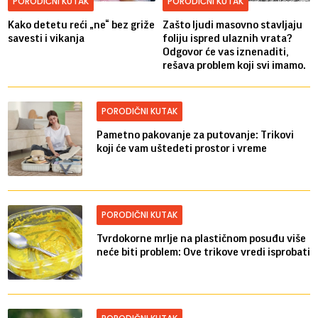
PORODIČNI KUTAK
PORODIČNI KUTAK
Kako detetu reći „ne“ bez griže
Zašto ljudi masovno stavljaju
savesti i vikanja
foliju ispred ulaznih vrata?
Odgovor će vas iznenaditi,
rešava problem koji svi imamo.
PORODIČNI KUTAK
Pametno pakovanje za putovanje: Trikovi
koji će vam uštedeti prostor i vreme
PORODIČNI KUTAK
Tvrdokorne mrlje na plastičnom posuđu više
neće biti problem: Ove trikove vredi isprobati