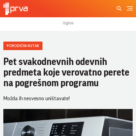
PORODIČNI KUTAK
Pet svakodnevnih odevnih
predmeta koje verovatno perete
na pogrešnom programu
Možda ih nesvesno uništavate!