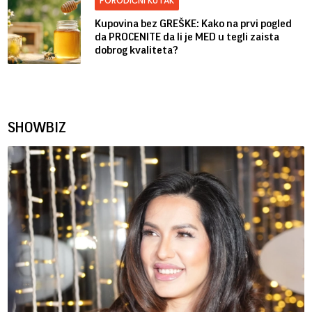
PORODIČNI KUTAK
Kupovina bez GREŠKE: Kako na prvi pogled
da PROCENITE da li je MED u tegli zaista
dobrog kvaliteta?
SHOWBIZ