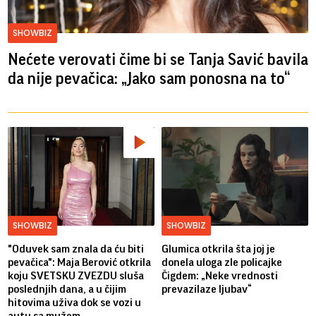
SHOWBIZ
Nećete verovati čime bi se Tanja Savić bavila
da nije pevačica: „Jako sam ponosna na to“
SHOWBIZ
SHOWBIZ
"Oduvek sam znala da ću biti
Glumica otkrila šta joj je
pevačica": Maja Berović otkrila
donela uloga zle policajke
koju SVETSKU ZVEZDU sluša
Čigdem: „Neke vrednosti
poslednjih dana, a u čijim
prevazilaze ljubav“
hitovima uživa dok se vozi u
autu sa mužem