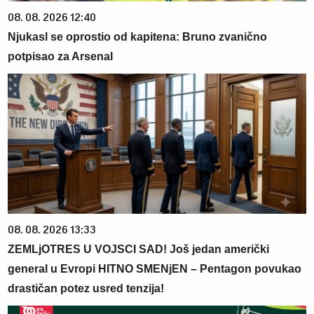
08. 08. 2026 12:40
Njukasl se oprostio od kapitena: Bruno zvanično
potpisao za Arsenal
08. 08. 2026 13:33
ZEMLjOTRES U VOJSCI SAD! Još jedan američki
general u Evropi HITNO SMENjEN – Pentagon povukao
drastičan potez usred tenzija!