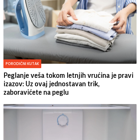
PORODIČNI KUTAK
Peglanje veša tokom letnjih vrućina je pravi
izazov: Uz ovaj jednostavan trik,
zaboravićete na peglu