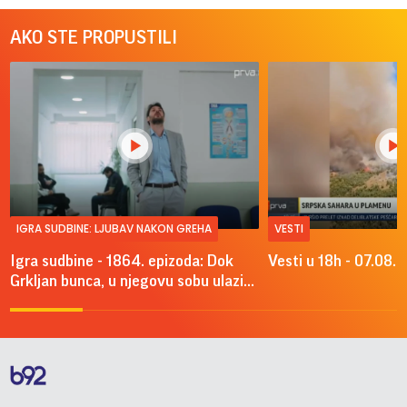
AKO STE PROPUSTILI
IGRA SUDBINE: LJUBAV NAKON GREHA
VESTI
Igra sudbine - 1864. epizoda: Dok
Vesti u 18h - 07.08.
Grkljan bunca, u njegovu sobu ulazi...