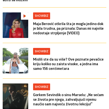
SHOWBIZ
Maja Berović otkrila šta je mogla jedino dok
je bila trudna, pa priznala: Danas mi najviše
nedostaje strpljenje (VIDEO)
SHOWBIZ
Mislili ste da su više? Ove poznate pevačice
kriju koliko su zaista visoke, a jedna ima
samo 156 centimetara
SHOWBIZ
Gorkem Sevindik o sinu Marselu: „Ne sećam
se života pre njega, zahvaljujući njemu
naučio sam najveću životnu lekciju!“