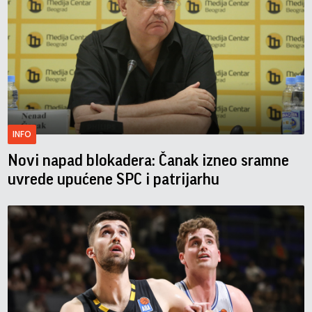
INFO
Novi napad blokadera: Čanak izneo sramne
uvrede upućene SPC i patrijarhu