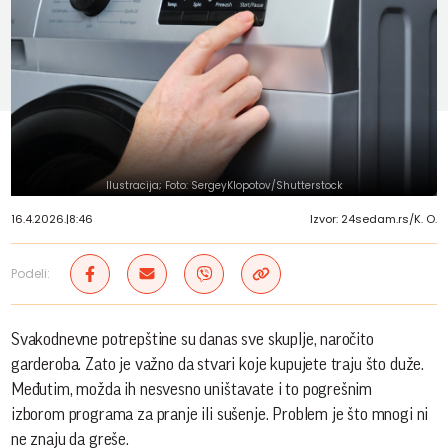
Ilustracija; Foto: SergeyKlopotov/Shutterstock
16.4.2026.
|
8:46
Izvor: 24sedam.rs/K. O.
Podeli:
Svakodnevne potrepštine su danas sve skuplje, naročito
garderoba. Zato je važno da stvari koje kupujete traju što duže.
Međutim, možda ih nesvesno uništavate i to pogrešnim
izborom programa za pranje ili sušenje. Problem je što mnogi ni
ne znaju da greše.