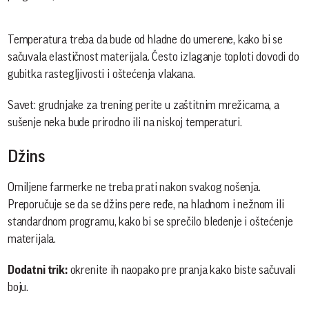
Temperatura treba da bude od hladne do umerene, kako bi se
sačuvala elastičnost materijala. Često izlaganje toploti dovodi do
gubitka rastegljivosti i oštećenja vlakana.
Savet: grudnjake za trening perite u zaštitnim mrežicama, a
sušenje neka bude prirodno ili na niskoj temperaturi.
Džins
Omiljene farmerke ne treba prati nakon svakog nošenja.
Preporučuje se da se džins pere ređe, na hladnom i nežnom ili
standardnom programu, kako bi se sprečilo bledenje i oštećenje
materijala.
Dodatni trik:
okrenite ih naopako pre pranja kako biste sačuvali
boju.