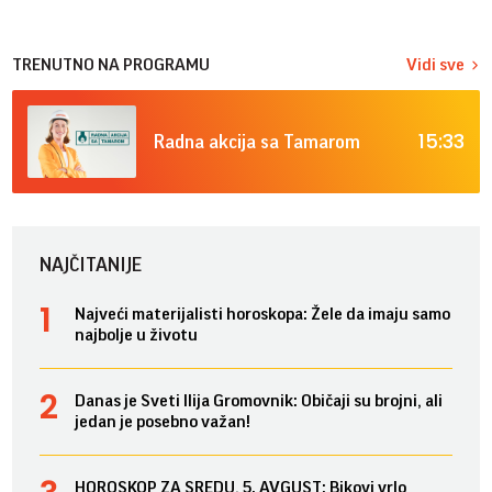
TRENUTNO NA PROGRAMU
Vidi sve
15:33
Radna akcija sa Tamarom
NAJČITANIJE
Najveći materijalisti horoskopa: Žele da imaju samo
najbolje u životu
Danas je Sveti Ilija Gromovnik: Običaji su brojni, ali
jedan je posebno važan!
HOROSKOP ZA SREDU, 5. AVGUST: Bikovi vrlo