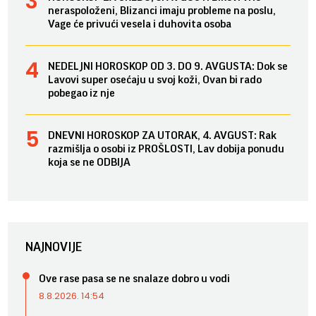
neraspoloženi, Blizanci imaju probleme na poslu,
Vage će privući vesela i duhovita osoba
NEDELJNI HOROSKOP OD 3. DO 9. AVGUSTA: Dok se
Lavovi super osećaju u svoj koži, Ovan bi rado
pobegao iz nje
DNEVNI HOROSKOP ZA UTORAK, 4. AVGUST: Rak
razmišlja o osobi iz PROŠLOSTI, Lav dobija ponudu
koja se ne ODBIJA
NAJNOVIJE
Ove rase pasa se ne snalaze dobro u vodi
8.8.2026. 14:54