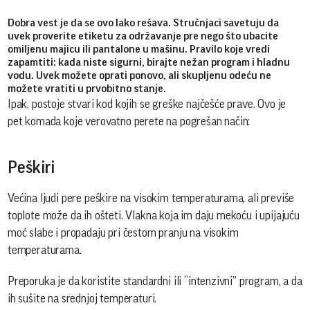
Dobra vest je da se ovo lako rešava. Stručnjaci savetuju da
uvek proverite etiketu za održavanje pre nego što ubacite
omiljenu majicu ili pantalone u mašinu. Pravilo koje vredi
zapamtiti: kada niste sigurni, birajte nežan program i hladnu
vodu. Uvek možete oprati ponovo, ali skupljenu odeću ne
možete vratiti u prvobitno stanje.
Ipak, postoje stvari kod kojih se greške najčešće prave. Ovo je
pet komada koje verovatno perete na pogrešan način:
Peškiri
Većina ljudi pere peškire na visokim temperaturama, ali previše
toplote može da ih ošteti. Vlakna koja im daju mekoću i upijajuću
moć slabe i propadaju pri čestom pranju na visokim
temperaturama.
Preporuka je da koristite standardni ili “intenzivni” program, a da
ih sušite na srednjoj temperaturi.