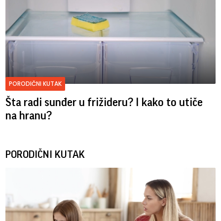
PORODIČNI KUTAK
Šta radi sunđer u frižideru? I kako to utiče
na hranu?
PORODIČNI KUTAK