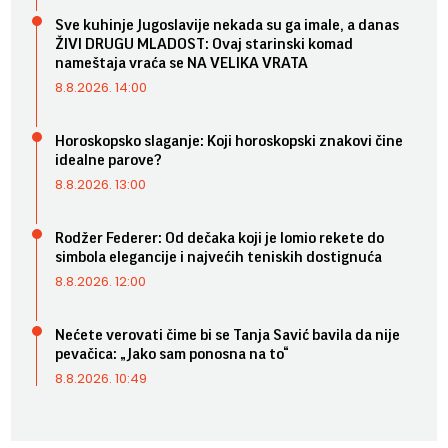
Sve kuhinje Jugoslavije nekada su ga imale, a danas
ŽIVI DRUGU MLADOST: Ovaj starinski komad
nameštaja vraća se NA VELIKA VRATA
8.8.2026. 14:00
Horoskopsko slaganje: Koji horoskopski znakovi čine
idealne parove?
8.8.2026. 13:00
Rodžer Federer: Od dečaka koji je lomio rekete do
simbola elegancije i najvećih teniskih dostignuća
8.8.2026. 12:00
Nećete verovati čime bi se Tanja Savić bavila da nije
pevačica: „Jako sam ponosna na to“
8.8.2026. 10:49