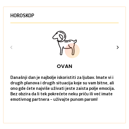
HOROSKOP
OVAN
Današnji dan je najbolje iskoristiti za ljubav. Imate vi i
Ako v
drugih planova i drugih situacija koje su vam bitne, ali
do ma
ono gde ćete najviše uživati jeste zaista polje emocija.
van g
Bez obzira da li tek pokrećete neku priču ili već imate
društ
emotivnog partnera – uživajte punom parom!
kolik