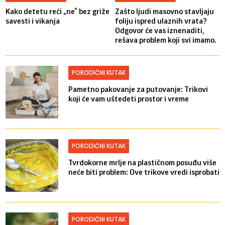
Kako detetu reći „ne“ bez griže
Zašto ljudi masovno stavljaju
savesti i vikanja
foliju ispred ulaznih vrata?
Odgovor će vas iznenaditi,
rešava problem koji svi imamo.
PORODIČNI KUTAK
Pametno pakovanje za putovanje: Trikovi
koji će vam uštedeti prostor i vreme
PORODIČNI KUTAK
Tvrdokorne mrlje na plastičnom posuđu više
neće biti problem: Ove trikove vredi isprobati
PORODIČNI KUTAK