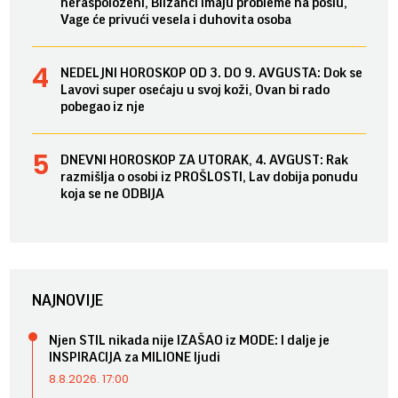
neraspoloženi, Blizanci imaju probleme na poslu,
Vage će privući vesela i duhovita osoba
NEDELJNI HOROSKOP OD 3. DO 9. AVGUSTA: Dok se
Lavovi super osećaju u svoj koži, Ovan bi rado
pobegao iz nje
DNEVNI HOROSKOP ZA UTORAK, 4. AVGUST: Rak
razmišlja o osobi iz PROŠLOSTI, Lav dobija ponudu
koja se ne ODBIJA
NAJNOVIJE
Njen STIL nikada nije IZAŠAO iz MODE: I dalje je
INSPIRACIJA za MILIONE ljudi
8.8.2026. 17:00