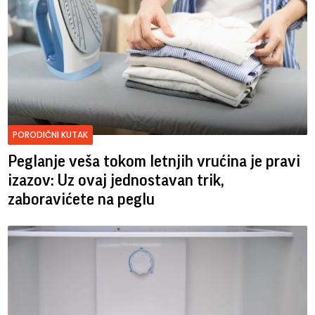
PORODIČNI KUTAK
Peglanje veša tokom letnjih vrućina je pravi
izazov: Uz ovaj jednostavan trik,
zaboravićete na peglu