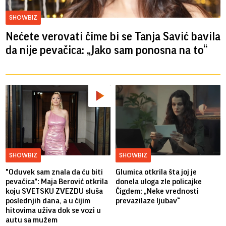
SHOWBIZ
Nećete verovati čime bi se Tanja Savić bavila
da nije pevačica: „Jako sam ponosna na to“
SHOWBIZ
SHOWBIZ
"Oduvek sam znala da ću biti
Glumica otkrila šta joj je
pevačica": Maja Berović otkrila
donela uloga zle policajke
koju SVETSKU ZVEZDU sluša
Čigdem: „Neke vrednosti
poslednjih dana, a u čijim
prevazilaze ljubav“
hitovima uživa dok se vozi u
autu sa mužem