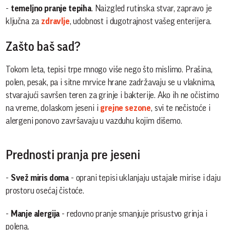
-
temeljno pranje tepiha
. Naizgled rutinska stvar, zapravo je
ključna za
zdravlje
, udobnost i dugotrajnost vašeg enterijera.
Zašto baš sad?
Tokom leta, tepisi trpe mnogo više nego što mislimo. Prašina,
polen, pesak, pa i sitne mrvice hrane zadržavaju se u vlaknima,
stvarajući savršen teren za grinje i bakterije. Ako ih ne očistimo
na vreme, dolaskom jeseni i
grejne sezone
, svi te nečistoće i
alergeni ponovo završavaju u vazduhu kojim dišemo.
Prednosti pranja pre jeseni
-
Svež miris doma
- oprani tepisi uklanjaju ustajale mirise i daju
prostoru osećaj čistoće.
-
Manje alergija
- redovno pranje smanjuje prisustvo grinja i
polena.