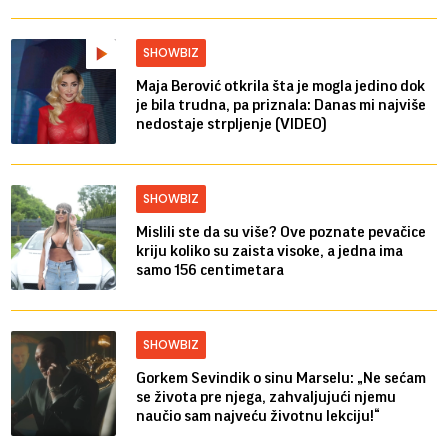
SHOWBIZ
Maja Berović otkrila šta je mogla jedino dok
je bila trudna, pa priznala: Danas mi najviše
nedostaje strpljenje (VIDEO)
SHOWBIZ
Mislili ste da su više? Ove poznate pevačice
kriju koliko su zaista visoke, a jedna ima
samo 156 centimetara
SHOWBIZ
Gorkem Sevindik o sinu Marselu: „Ne sećam
se života pre njega, zahvaljujući njemu
naučio sam najveću životnu lekciju!“