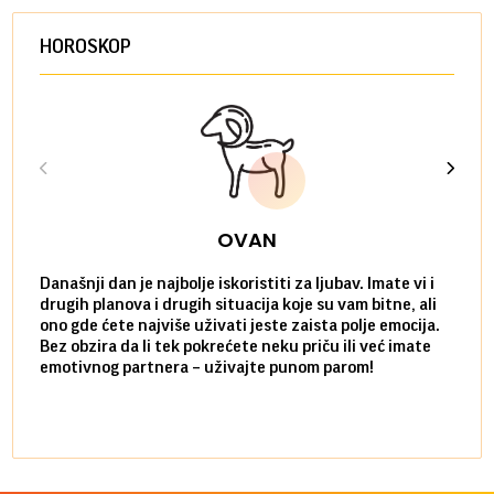
HOROSKOP
OVAN
Današnji dan je najbolje iskoristiti za ljubav. Imate vi i
Ako v
drugih planova i drugih situacija koje su vam bitne, ali
do ma
ono gde ćete najviše uživati jeste zaista polje emocija.
van g
Bez obzira da li tek pokrećete neku priču ili već imate
društ
emotivnog partnera – uživajte punom parom!
kolik