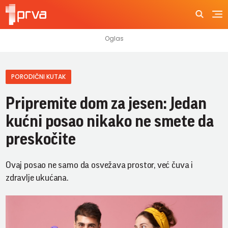
PORODIČNI KUTAK
Pripremite dom za jesen: Jedan
kućni posao nikako ne smete da
preskočite
Ovaj posao ne samo da osvežava prostor, već čuva i
zdravlje ukućana.