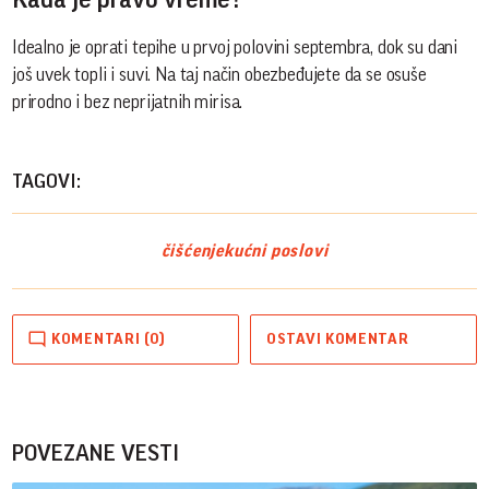
Idealno je oprati tepihe u prvoj polovini septembra, dok su dani
još uvek topli i suvi. Na taj način obezbeđujete da se osuše
prirodno i bez neprijatnih mirisa.
TAGOVI:
čišćenje
kućni poslovi
KOMENTARI (0)
OSTAVI KOMENTAR
POVEZANE VESTI