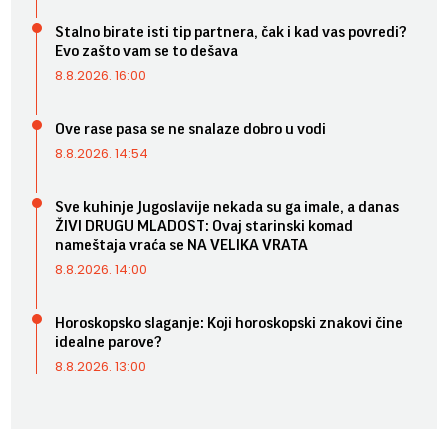
Stalno birate isti tip partnera, čak i kad vas povredi?
Evo zašto vam se to dešava
8.8.2026. 16:00
Ove rase pasa se ne snalaze dobro u vodi
8.8.2026. 14:54
Sve kuhinje Jugoslavije nekada su ga imale, a danas
ŽIVI DRUGU MLADOST: Ovaj starinski komad
nameštaja vraća se NA VELIKA VRATA
8.8.2026. 14:00
Horoskopsko slaganje: Koji horoskopski znakovi čine
idealne parove?
8.8.2026. 13:00