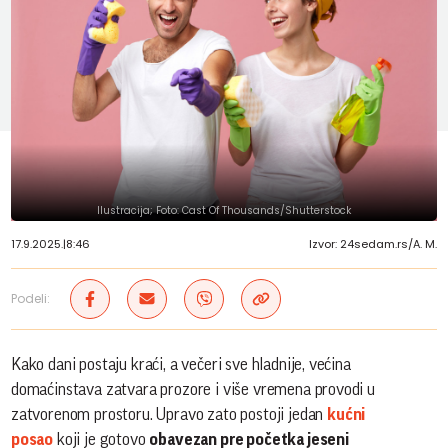
Ilustracija; Foto: Cast Of Thousands/Shutterstock
17.9.2025.
|
8:46
Izvor: 24sedam.rs/A. M.
Podeli:
Kako dani postaju kraći, a večeri sve hladnije, većina
domaćinstava zatvara prozore i više vremena provodi u
zatvorenom prostoru. Upravo zato postoji jedan
kućni
posao
koji je gotovo
obavezan pre početka jeseni