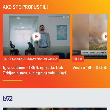
AKO STE PROPUSTILI
IGRA SUDBINE: LJUBAV NAKON GREHA
VESTI
Igra sudbine - 1864. epizoda: Dok
Vesti u 18h - 07.08.
Grkljan bunca, u njegovu sobu ulazi...