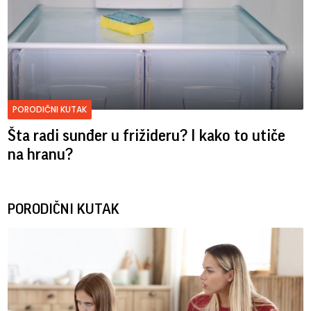
PORODIČNI KUTAK
Šta radi sunđer u frižideru? I kako to utiče
na hranu?
PORODIČNI KUTAK