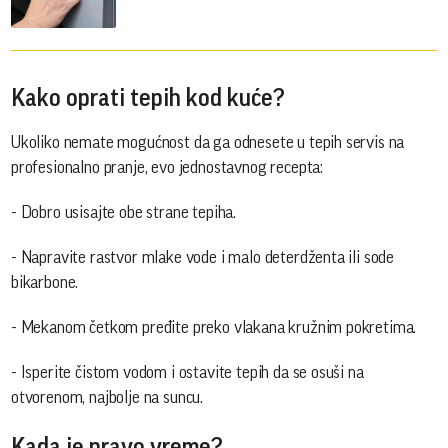
Kako oprati tepih kod kuće?
Ukoliko nemate mogućnost da ga odnesete u tepih servis na
profesionalno pranje, evo jednostavnog recepta:
- Dobro usisajte obe strane tepiha.
- Napravite rastvor mlake vode i malo deterdženta ili sode
bikarbone.
- Mekanom četkom pređite preko vlakana kružnim pokretima.
- Isperite čistom vodom i ostavite tepih da se osuši na
otvorenom, najbolje na suncu.
Kada je pravo vreme?