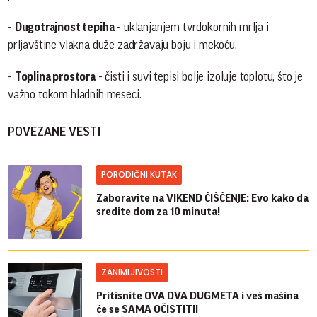
-
Dugotrajnost tepiha
- uklanjanjem tvrdokornih mrlja i
prljavštine vlakna duže zadržavaju boju i mekoću.
-
Toplina prostora
- čisti i suvi tepisi bolje izoluje toplotu, što je
važno tokom hladnih meseci.
POVEZANE VESTI
PORODIČNI KUTAK
Zaboravite na VIKEND ČIŠĆENJE: Evo kako da
sredite dom za 10 minuta!
ZANIMLJIVOSTI
Pritisnite OVA DVA DUGMETA i veš mašina
će se SAMA OČISTITI!