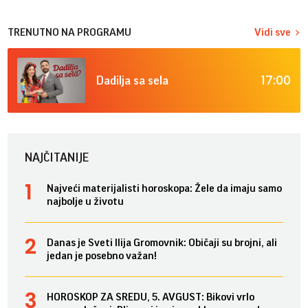
TRENUTNO NA PROGRAMU
Vidi sve
17:00
Dadilja sa sela
NAJČITANIJE
Najveći materijalisti horoskopa: Žele da imaju samo
najbolje u životu
Danas je Sveti Ilija Gromovnik: Običaji su brojni, ali
jedan je posebno važan!
HOROSKOP ZA SREDU, 5. AVGUST: Bikovi vrlo