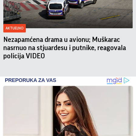
AKTUELNO
Nezapamćena drama u avionu; Muškarac
nasrnuo na stjuardesu i putnike, reagovala
policija VIDEO