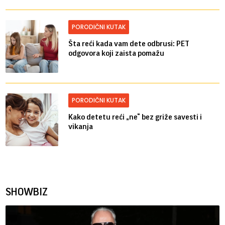
PORODIČNI KUTAK
Šta reći kada vam dete odbrusi: PET
odgovora koji zaista pomažu
PORODIČNI KUTAK
Kako detetu reći „ne“ bez griže savesti i
vikanja
SHOWBIZ