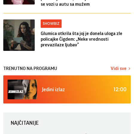
se vozi u autu sa mužem
SHOWBIZ
Glumica otkrila šta joj je donela uloga zle
policajke Čigdem: „Neke vrednosti
prevazilaze ljubav“
TRENUTNO NA PROGRAMU
Vidi sve
12:00
Jedini izlaz
NAJČITANIJE