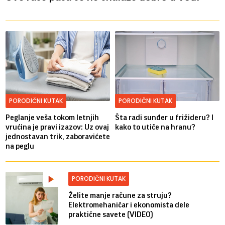
PORODIČNI KUTAK
PORODIČNI KUTAK
Peglanje veša tokom letnjih
Šta radi sunđer u frižideru? I
vrućina je pravi izazov: Uz ovaj
kako to utiče na hranu?
jednostavan trik, zaboravićete
na peglu
PORODIČNI KUTAK
Želite manje račune za struju?
Elektromehaničar i ekonomista dele
praktične savete (VIDEO)