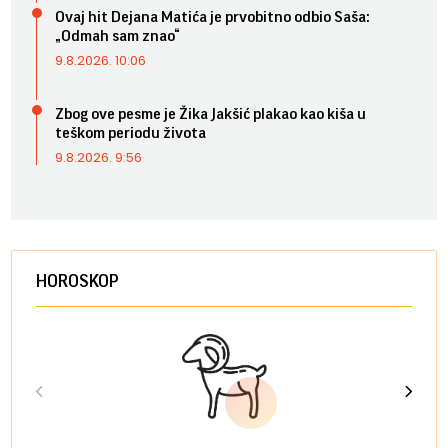
Ovaj hit Dejana Matića je prvobitno odbio Saša:
„Odmah sam znao“
9.8.2026. 10:06
Zbog ove pesme je Žika Jakšić plakao kao kiša u
teškom periodu života
9.8.2026. 9:56
HOROSKOP