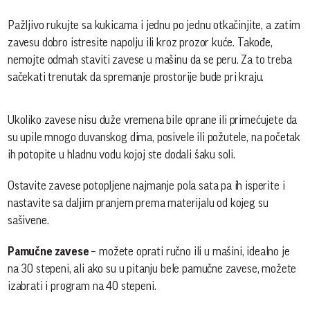
Pažljivo rukujte sa kukicama i jednu po jednu otkačinjite, a zatim
zavesu dobro istresite napolju ili kroz prozor kuće. Takođe,
nemojte odmah staviti zavese u mašinu da se peru. Za to treba
sačekati trenutak da spremanje prostorije bude pri kraju.
Ukoliko zavese nisu duže vremena bile oprane ili primećujete da
su upile mnogo duvanskog dima, posivele ili požutele, na početak
ih potopite u hladnu vodu kojoj ste dodali šaku soli.
Ostavite zavese potopljene najmanje pola sata pa ih isperite i
nastavite sa daljim pranjem prema materijalu od kojeg su
sašivene.
Pamučne zavese
– možete oprati ručno ili u mašini, idealno je
na 30 stepeni, ali ako su u pitanju bele pamučne zavese, možete
izabrati i program na 40 stepeni.