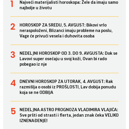
Najveći materijalisti horoskopa: Žele da imaju samo
najbolje u životu
HOROSKOP ZA SREDU, 5. AVGUST: Bikovi vrlo
neraspoloženi, Blizanci imaju probleme na poslu,
Vage će privući vesela i duhovita osoba
NEDELJNI HOROSKOP OD 3. DO 9. AVGUSTA: Dok se
Lavovi super osećaju u svoj koži, Ovan bi rado
pobegao iz nje
DNEVNI HOROSKOP ZA UTORAK, 4. AVGUST: Rak
razmišlja o osobi iz PROŠLOSTI, Lav dobija ponudu
koja se ne ODBIJA
NEDELJNA ASTRO PROGNOZA VLADIMIRA VLAJIĆA:
Sve pršti od strasti i flerta, jedan znak čeka VELIKO
IZNENAĐENJE!