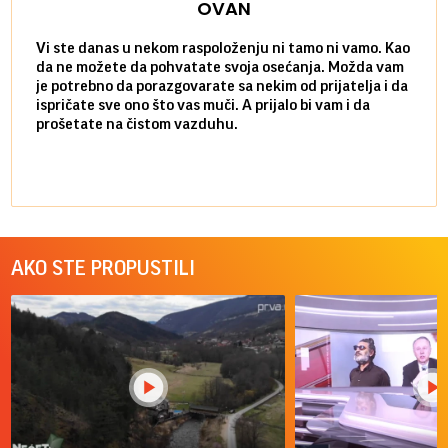
OVAN
Vi ste danas u nekom raspoloženju ni tamo ni vamo. Kao
Danas
da ne možete da pohvatate svoja osećanja. Možda vam
posve
je potrebno da porazgovarate sa nekim od prijatelja i da
susre
ispričate sve ono što vas muči. A prijalo bi vam i da
volel
prošetate na čistom vazduhu.
način
AKO STE PROPUSTILI