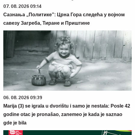
07. 08. 2026 09:14
Сазнања „Политике”: Црна Гора следећа у војном
савезу Загреба, Тиране и Приштине
06. 08. 2026 09:39
Marija (3) se igrala u dvorištu i samo je nestala: Posle 42
godine otac je pronašao, zanemeo je kada je saznao
gde je bila