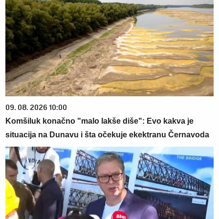
09. 08. 2026 10:00
Komšiluk konačno "malo lakše diše": Evo kakva je
situacija na Dunavu i šta očekuje ekektranu Černavoda