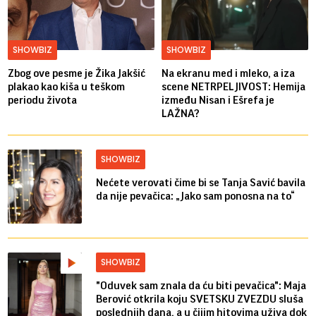
SHOWBIZ
SHOWBIZ
Zbog ove pesme je Žika Jakšić
Na ekranu med i mleko, a iza
plakao kao kiša u teškom
scene NETRPELJIVOST: Hemija
periodu života
između Nisan i Ešrefa je
LAŽNA?
SHOWBIZ
Nećete verovati čime bi se Tanja Savić bavila
da nije pevačica: „Jako sam ponosna na to“
SHOWBIZ
"Oduvek sam znala da ću biti pevačica": Maja
Berović otkrila koju SVETSKU ZVEZDU sluša
poslednjih dana, a u čijim hitovima uživa dok