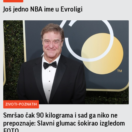
Još jedno NBA ime u Evroligi
ZIVOTI-POZNATIH
Smršao čak 90 kilograma i sad ga niko ne
prepoznaje: Slavni glumac šokirao izgledom
FOTO