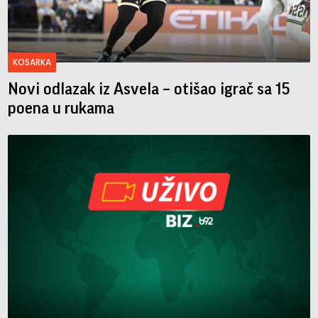
KOSARKA
Novi odlazak iz Asvela – otišao igrač sa 15
poena u rukama