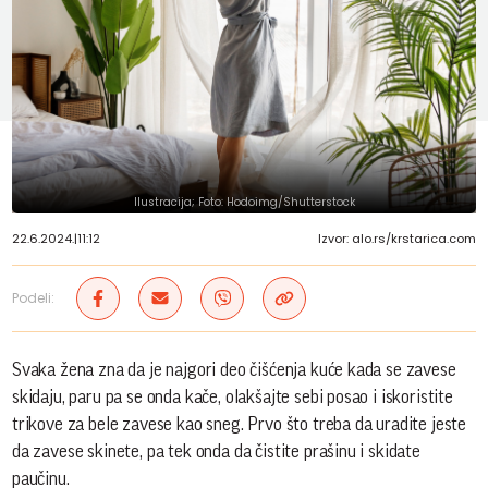
Ilustracija; Foto: Hodoimg/Shutterstock
22.6.2024.
|
11:12
Izvor: alo.rs/krstarica.com
Podeli:
Svaka žena zna da je najgori deo čišćenja kuće kada se zavese
skidaju, paru pa se onda kače, olakšajte sebi posao i iskoristite
trikove za bele zavese kao sneg. Prvo što treba da uradite jeste
da zavese skinete, pa tek onda da čistite prašinu i skidate
paučinu.