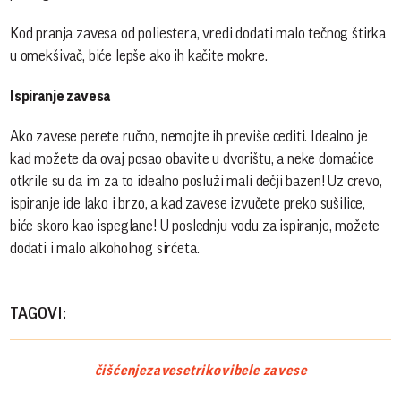
Kod pranja zavesa od poliestera, vredi dodati malo tečnog štirka
u omekšivač, biće lepše ako ih kačite mokre.
Ispiranje zavesa
Ako zavese perete ručno, nemojte ih previše cediti. Idealno je
kad možete da ovaj posao obavite u dvorištu, a neke domaćice
otkrile su da im za to idealno posluži mali dečji bazen! Uz crevo,
ispiranje ide lako i brzo, a kad zavese izvučete preko sušilice,
biće skoro kao ispeglane! U poslednju vodu za ispiranje, možete
dodati i malo alkoholnog sirćeta.
TAGOVI:
čišćenje
zavese
trikovi
bele zavese