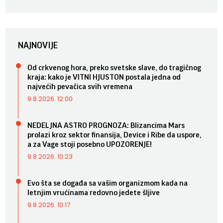
NAJNOVIJE
Od crkvenog hora, preko svetske slave, do tragičnog
kraja: kako je VITNI HJUSTON postala jedna od
najvećih pevačica svih vremena
9.8.2026. 12:00
NEDELJNA ASTRO PROGNOZA: Blizancima Mars
prolazi kroz sektor finansija, Device i Ribe da uspore,
a za Vage stoji posebno UPOZORENJE!
9.8.2026. 10:23
Evo šta se događa sa vašim organizmom kada na
letnjim vrućinama redovno jedete šljive
9.8.2026. 10:17