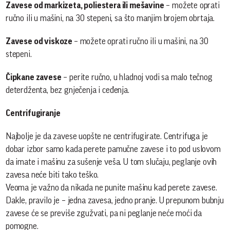
Zavese od markizeta, poliestera ili mešavine
– možete oprati
ručno ili u mašini, na 30 stepeni, sa što manjim brojem obrtaja.
Zavese od viskoze
– možete oprati ručno ili u mašini, na 30
stepeni.
Čipkane zavese
– perite ručno, u hladnoj vodi sa malo tečnog
deterdženta, bez gnječenja i ceđenja.
Centrifugiranje
Najbolje je da zavese uopšte ne centrifugirate. Centrifuga je
dobar izbor samo kada perete pamučne zavese i to pod uslovom
da imate i mašinu za sušenje veša. U tom slučaju, peglanje ovih
zavesa neće biti tako teško.
Veoma je važno da nikada ne punite mašinu kad perete zavese.
Dakle, pravilo je – jedna zavesa, jedno pranje. U prepunom bubnju
zavese će se previše zgužvati, pa ni peglanje neće moći da
pomogne.