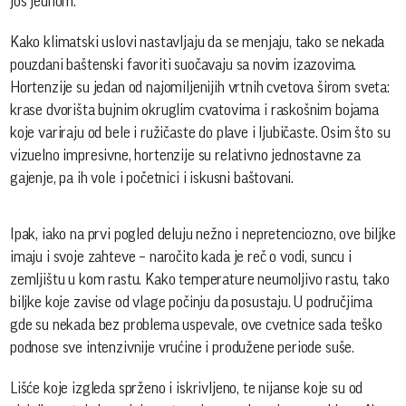
još jednom.
Kako klimatski uslovi nastavljaju da se menjaju, tako se nekada
pouzdani baštenski favoriti suočavaju sa novim izazovima.
Hortenzije su jedan od najomiljenijih vrtnih cvetova širom sveta:
krase dvorišta bujnim okruglim cvatovima i raskošnim bojama
koje variraju od bele i ružičaste do plave i ljubičaste. Osim što su
vizuelno impresivne, hortenzije su relativno jednostavne za
gajenje, pa ih vole i početnici i iskusni baštovani.
Ipak, iako na prvi pogled deluju nežno i nepretenciozno, ove biljke
imaju i svoje zahteve – naročito kada je reč o vodi, suncu i
zemljištu u kom rastu. Kako temperature neumoljivo rastu, tako
biljke koje zavise od vlage počinju da posustaju. U područjima
gde su nekada bez problema uspevale, ove cvetnice sada teško
podnose sve intenzivnije vrućine i produžene periode suše.
Lišće koje izgleda sprženo i iskrivljeno, te nijanse koje su od