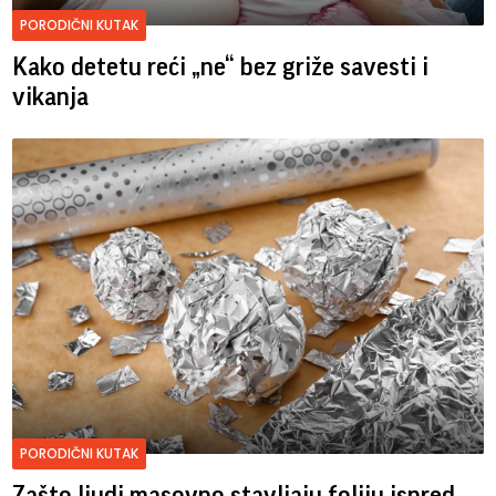
PORODIČNI KUTAK
Kako detetu reći „ne“ bez griže savesti i
vikanja
PORODIČNI KUTAK
Zašto ljudi masovno stavljaju foliju ispred