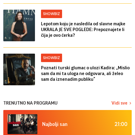
SHOWBIZ
Lepotom koju je nasledila od slavne majke
UKRALA JE SVE POGLEDE: Prepoznajete li
čija je ovo ćerka?
SHOWBIZ
Poznati turski glumac o ulozi Kadira: „Mislio
sam da mi ta uloga ne odgovara, ali želeo
sam da iznenadim publiku“
TRENUTNO NA PROGRAMU
Vidi sve
21:00
Najbolji san