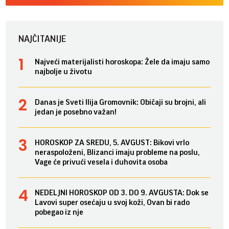
NAJČITANIJE
Najveći materijalisti horoskopa: Žele da imaju samo
najbolje u životu
Danas je Sveti Ilija Gromovnik: Običaji su brojni, ali
jedan je posebno važan!
HOROSKOP ZA SREDU, 5. AVGUST: Bikovi vrlo
neraspoloženi, Blizanci imaju probleme na poslu,
Vage će privući vesela i duhovita osoba
NEDELJNI HOROSKOP OD 3. DO 9. AVGUSTA: Dok se
Lavovi super osećaju u svoj koži, Ovan bi rado
pobegao iz nje