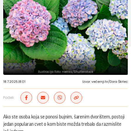
Ilustracija Foto: nieriss/Shutterstock
18.7.2025.
|
8:01
Izvor: večernji.hr/Dora Škrlec
Podeli:
Ako ste osoba koja se ponosi bujnim, šarenim dvorištem, postoji
jedan popularan cvet o kom biste možda trebalo da razmislite