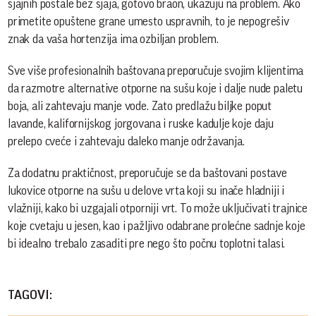
sjajnih postale bez sjaja, gotovo braon, ukazuju na problem. Ako
primetite opuštene grane umesto uspravnih, to je nepogrešiv
znak da vaša hortenzija ima ozbiljan problem.
Sve više profesionalnih baštovana preporučuje svojim klijentima
da razmotre alternative otporne na sušu koje i dalje nude paletu
boja, ali zahtevaju manje vode. Zato predlažu biljke poput
lavande, kalifornijskog jorgovana i ruske kadulje koje daju
prelepo cveće i zahtevaju daleko manje održavanja.
Za dodatnu praktičnost, preporučuje se da baštovani postave
lukovice otporne na sušu u delove vrta koji su inače hladniji i
vlažniji, kako bi uzgajali otporniji vrt. To može uključivati trajnice
koje cvetaju u jesen, kao i pažljivo odabrane prolećne sadnje koje
bi idealno trebalo zasaditi pre nego što počnu toplotni talasi.
TAGOVI: