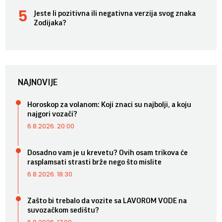
Jeste li pozitivna ili negativna verzija svog znaka
Zodijaka?
NAJNOVIJE
Horoskop za volanom: Koji znaci su najbolji, a koju
najgori vozači?
6.8.2026. 20:00
Dosadno vam je u krevetu? Ovih osam trikova će
rasplamsati strasti brže nego što mislite
6.8.2026. 18:30
Zašto bi trebalo da vozite sa LAVOROM VODE na
suvozačkom sedištu?