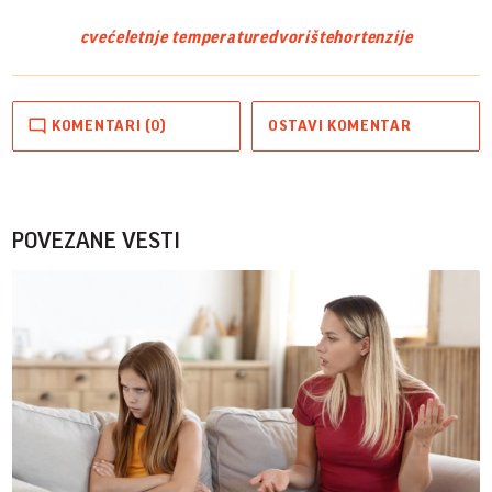
cveće
letnje temperature
dvorište
hortenzije
KOMENTARI (0)
OSTAVI KOMENTAR
POVEZANE VESTI