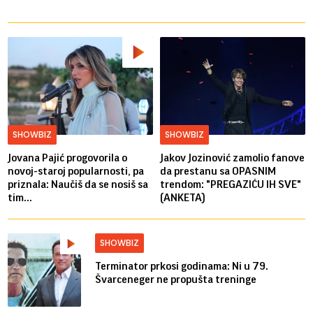
SHOWBIZ
SHOWBIZ
Jovana Pajić progovorila o
Jakov Jozinović zamolio fanove
novoj-staroj popularnosti, pa
da prestanu sa OPASNIM
priznala: Naučiš da se nosiš sa
trendom: "PREGAZIĆU IH SVE"
tim...
(ANKETA)
SHOWBIZ
Terminator prkosi godinama: Ni u 79.
Švarceneger ne propušta treninge