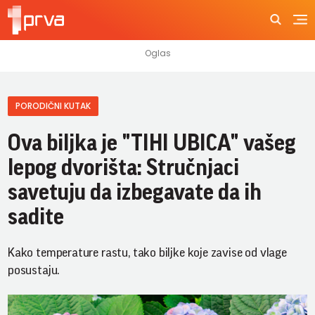
PORODIČNI KUTAK
Ova biljka je "TIHI UBICA" vašeg
lepog dvorišta: Stručnjaci
savetuju da izbegavate da ih
sadite
Kako temperature rastu, tako biljke koje zavise od vlage
posustaju.