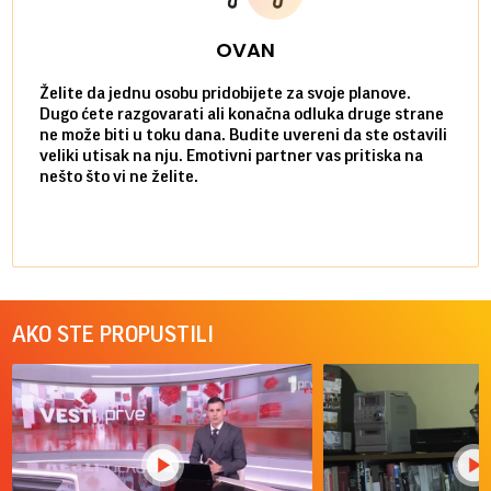
OVAN
Želite da jednu osobu pridobijete za svoje planove.
Danas
Dugo ćete razgovarati ali konačna odluka druge strane
Niste
ne može biti u toku dana. Budite uvereni da ste ostavili
povol
veliki utisak na nju. Emotivni partner vas pritiska na
a pos
nešto što vi ne želite.
više 
AKO STE PROPUSTILI