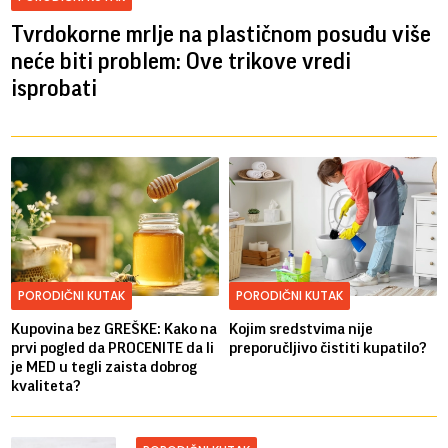
Tvrdokorne mrlje na plastičnom posuđu više
neće biti problem: Ove trikove vredi
isprobati
PORODIČNI KUTAK
PORODIČNI KUTAK
Kupovina bez GREŠKE: Kako na
Kojim sredstvima nije
prvi pogled da PROCENITE da li
preporučljivo čistiti kupatilo?
je MED u tegli zaista dobrog
kvaliteta?