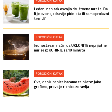
PORODIČNI KUTAK
Ledeni napitak osvojio društvene mreže: Da
li je ovo najzdravije piće leta ili samo prolazni
trend?
PORODIČNI KUTAK
Jednostavan način da UKLONITE neprijatne
mirise iz KUHINJE za 10 minuta
PORODIČNI KUTAK
Ovaj deo lubenice bacamo celo leto: Jako
grešimo, prava je riznica zdravlja