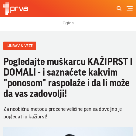
LJUBAV & VEZE
Pogledajte muškarcu KAŽIPRST I
DOMALI - i saznaćete kakvim
"ponosom" raspolaže i da li može
da vas zadovolji!
Za neobičnu metodu procene veličine penisa dovoljno je
pogledati u kažiprst!