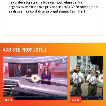
nekoj desetoj strani i biće vam potrebna velika
stvar
organizovanost da sve privedete kraju. Veče namenjeno
tempo
za druženja i kontakte sa prijateljima. Tajni flert.
najbl
AKO STE PROPUSTILI
VESTI
VESTI