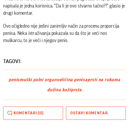
napisala je jedna korisnica. "Da li je ovo stvarno tačno?!" glasio je
drugi komentar.
Ovo očigledno nije jedini zanimljiv način za procenu proporcija
penisa. Neka istraživanja pokazala su da što je veći nos
muškarcu, to je veći i njegov penis.
TAGOVI:
penis
muški polni organ
veličina penisa
prsti na rukama
dužina kažiprsta
KOMENTARI (0)
OSTAVI KOMENTAR