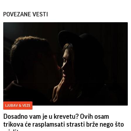
POVEZANE VESTI
LJUBAV & VEZE
Dosadno vam je u krevetu? Ovih osam
trikova će rasplamsati strasti brže nego što