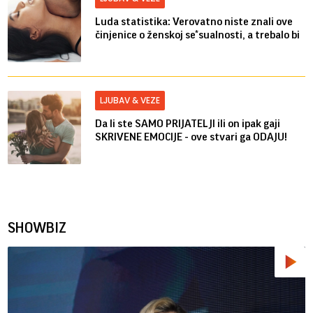
Luda statistika: Verovatno niste znali ove
činjenice o ženskoj se*sualnosti, a trebalo bi
LJUBAV & VEZE
Da li ste SAMO PRIJATELJI ili on ipak gaji
SKRIVENE EMOCIJE - ove stvari ga ODAJU!
SHOWBIZ