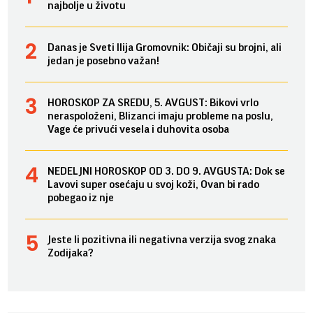
najbolje u životu
Danas je Sveti Ilija Gromovnik: Običaji su brojni, ali
jedan je posebno važan!
HOROSKOP ZA SREDU, 5. AVGUST: Bikovi vrlo
neraspoloženi, Blizanci imaju probleme na poslu,
Vage će privući vesela i duhovita osoba
NEDELJNI HOROSKOP OD 3. DO 9. AVGUSTA: Dok se
Lavovi super osećaju u svoj koži, Ovan bi rado
pobegao iz nje
Jeste li pozitivna ili negativna verzija svog znaka
Zodijaka?