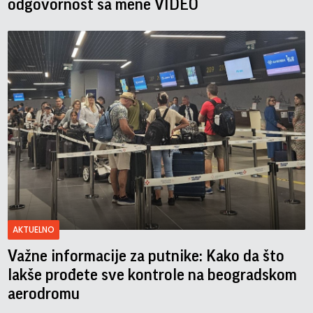
odgovornost sa mene VIDEO
AKTUELNO
Važne informacije za putnike: Kako da što
lakše prođete sve kontrole na beogradskom
aerodromu