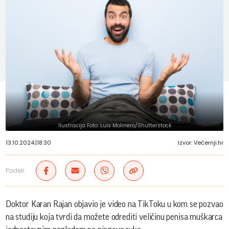
Ilustracija Foto: Luis Molinero/Shutterstock
13.10.2024.
|
18:30
Izvor: Večernji.hr
Podeli:
Doktor Karan Rajan objavio je video na TikToku u kom se pozvao
na studiju koja tvrdi da možete odrediti veličinu penisa muškarca