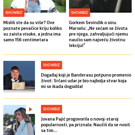
SHOWBIZ
SHOWBIZ
Mislili ste da su više? Ove
Gorkem Sevindik o sinu
poznate pevačice kriju koliko
Marselu: „Ne sećam se života
su zaista visoke, a jedna ima
pre njega, zahvaljujući njemu
samo 156 centimetara
naučio sam najveću životnu
lekciju!“
SHOWBIZ
Događaj koji je Banderasu potpuno promenio
život: Srčani udar je bio najbolja stvar koja
mi se ikada dogodila!
SHOWBIZ
Jovana Pajić progovorila o novoj-staroj
popularnosti, pa priznala: Naučiš da se nosiš
sa tim...