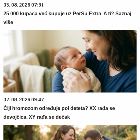
03. 08. 2026 07:31
25.000 kupaca već kupuje uz PerSu Extra. A ti? Saznaj
više
07. 08. 2026 09:47
Čiji hromozom određuje pol deteta? XX rađa se
devojčica, XY rađa se dečak