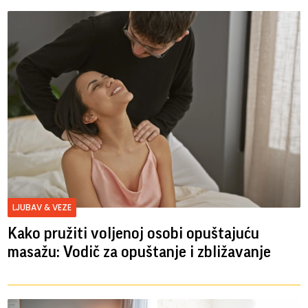
LJUBAV & VEZE
Kako pružiti voljenoj osobi opuštajuću
masažu: Vodič za opuštanje i zbližavanje