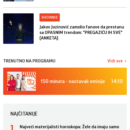
SHOWBIZ
Jakov Jozinović zamolio fanove da prestanu
sa OPASNIM trendom: "PREGAZIĆU IH SVE"
(ANKETA)
TRENUTNO NA PROGRAMU
Vidi sve
14:10
150 minuta - nastavak emisije
NAJČITANIJE
Najveći materijalisti horoskopa: Žele da imaju samo