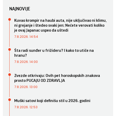
NAJNOVIJE
Kuvao krompir na haubi auta, nije uključivao ni klimu,
ni grejanje i štedeo svaki jen: Nećete verovati koliko
je ovaj Japanac uspeo da uštedi
7.8.2026. 14:54
Šta radi sunđer u frižideru? I kako to utiče na
hranu?
7.8.2026. 14:00
Zvezde otkrivaju: Ovih pet horoskopskih znakova
prosto PUCAJU OD ZDRAVLJA
7.8.2026. 13:00
Muški satovi koji definišu stil u 2026. godini
7.8.2026. 12:53