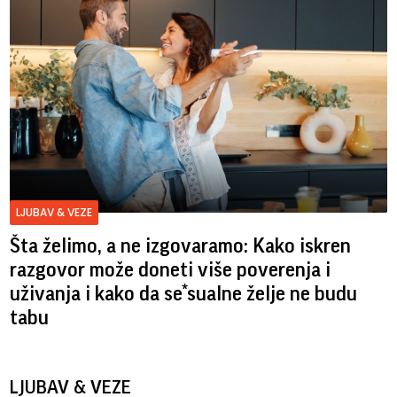
LJUBAV & VEZE
Šta želimo, a ne izgovaramo: Kako iskren
razgovor može doneti više poverenja i
uživanja i kako da se*sualne želje ne budu
tabu
LJUBAV & VEZE