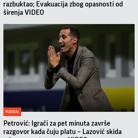
razbuktao; Evakuacija zbog opasnosti od
širenja VIDEO
FUDBAL
Petrović: Igrači za pet minuta završe
razgovor kada čuju platu – Lazović skida