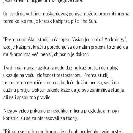
jednostavnim pogledom na njegove ruke.
On tvrdi da veličinu muškarčevog penisa možete proceniti prema
tome koliko mu je kratak kažiprst, piše The Sun.
"Prema urološkoj studiji u časopisu "Asian Journal of Andrology",
ako je kažiprst kraći u poređenju sa domalim prstom, to znači da
muškarac ima veći penis", objasnio je doktor.
Tvrdi i da manja razlika između dužine kažiprsta i domalog
ukazuje na veću izloženost testosteronu. Prema studiji,
testosteron ne utiče samo na buduću dužinu penisa, već i na
dužinu prstiju. Doktor takođe kaže da je ovo zanimljiva studija,
ali ne i apsolutno pravilo.
Njegov video prikupio je nekoliko miliona pregleda, a mnogi
korisnici su se zainteresovali za teoriju.
"Pitamo se koliko muškaraca je odmah pogledalo svoje prste“,