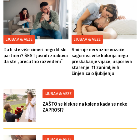
LJUBAV & VEZE
LJUBAV & VEZE
Da li ste više cimeri nego bliski
Smiruje nervozne vozače,
partneri? ŠEST jasnih znakova
sagoreva više kalorija nego
da ste „prećutno razvedeni“
preskakanje vijače, usporava
starenje: 11 zanimljivih
činjenica o ljubljenju
LJUBAV & VEZE
ZAŠTO se klekne na koleno kada se neko
ZAPROSI?
LJUBAV & VEZE