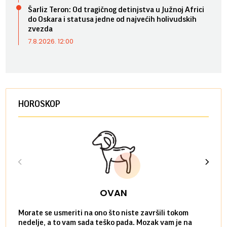
Šarliz Teron: Od tragičnog detinjstva u Južnoj Africi
do Oskara i statusa jedne od najvećih holivudskih
zvezda
7.8.2026. 12:00
HOROSKOP
OVAN
Morate se usmeriti na ono što niste završili tokom
Sve n
nedelje, a to vam sada teško pada. Mozak vam je na
potpu