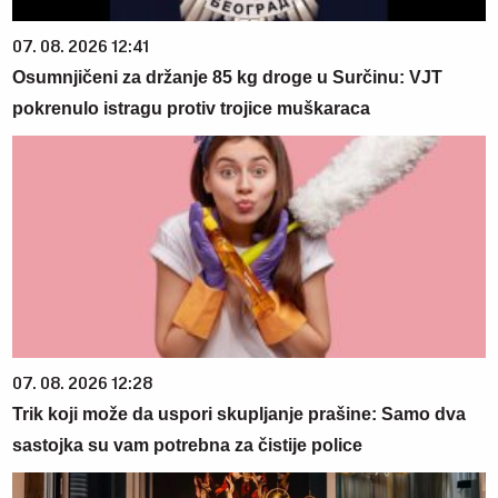
07. 08. 2026 12:41
Osumnjičeni za držanje 85 kg droge u Surčinu: VJT
pokrenulo istragu protiv trojice muškaraca
07. 08. 2026 12:28
Trik koji može da uspori skupljanje prašine: Samo dva
sastojka su vam potrebna za čistije police