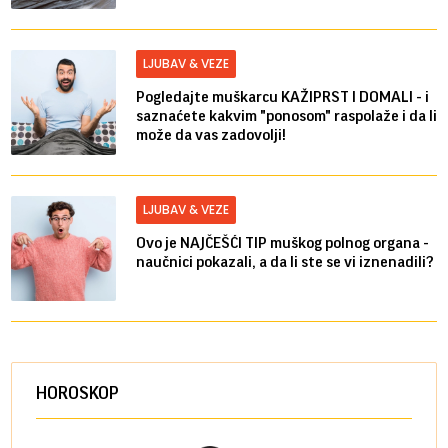
LJUBAV & VEZE
Pogledajte muškarcu KAŽIPRST I DOMALI - i
saznaćete kakvim "ponosom" raspolaže i da li
može da vas zadovolji!
LJUBAV & VEZE
Ovo je NAJČEŠĆI TIP muškog polnog organa -
naučnici pokazali, a da li ste se vi iznenadili?
HOROSKOP