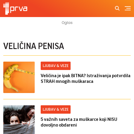
VELIČINA PENISA
LJUBAV & VEZE
Veličina je ipak BITNA? Istraživanja potvrdila
STRAH mnogih muškaraca
LJUBAV & VEZE
5 važnih saveta za muškarce koji NISU
dovoljno obdareni