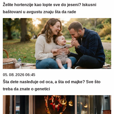
Želite hortenzije kao lopte sve do jeseni? Iskusni
baštovani u avgustu znaju šta da rade
05. 08. 2026 06:45
Šta dete nasleđuje od oca, a šta od majke? Sve što
treba da znate o genetici