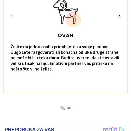
OVAN
Želite da jednu osobu pridobijete za svoje planove.
Danas
Dugo ćete razgovarati ali konačna odluka druge strane
Niste
ne može biti u toku dana. Budite uvereni da ste ostavili
povol
veliki utisak na nju. Emotivni partner vas pritiska na
a pos
nešto što vi ne želite.
više 