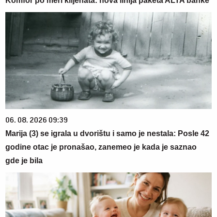
Komfor po meri klijenata: nova linija paketa ALTA banke
06. 08. 2026 09:39
Marija (3) se igrala u dvorištu i samo je nestala: Posle 42
godine otac je pronašao, zanemeo je kada je saznao
gde je bila