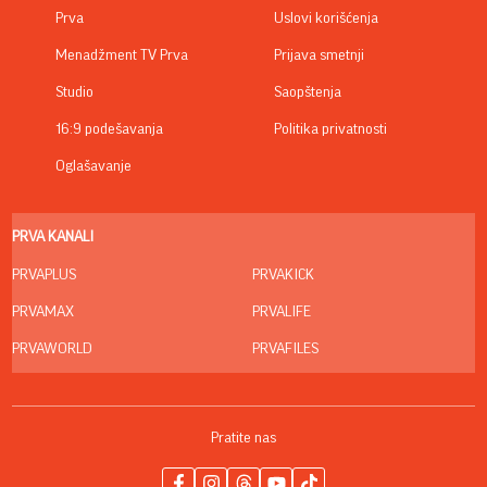
Prva
Uslovi korišćenja
Menadžment TV Prva
Prijava smetnji
Studio
Saopštenja
16:9 podešavanja
Politika privatnosti
Oglašavanje
PRVA KANALI
PRVAPLUS
PRVAKICK
PRVAMAX
PRVALIFE
PRVAWORLD
PRVAFILES
Pratite nas