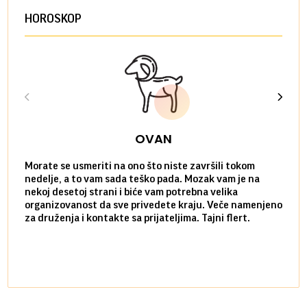
HOROSKOP
OVAN
Morate se usmeriti na ono što niste završili tokom
Sve n
nedelje, a to vam sada teško pada. Mozak vam je na
potpu
nekoj desetoj strani i biće vam potrebna velika
stvar
organizovanost da sve privedete kraju. Veče namenjeno
tempo
za druženja i kontakte sa prijateljima. Tajni flert.
najbl