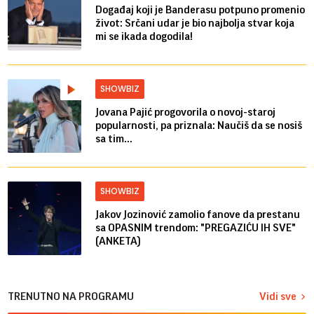
Događaj koji je Banderasu potpuno promenio
život: Srčani udar je bio najbolja stvar koja
mi se ikada dogodila!
SHOWBIZ
Jovana Pajić progovorila o novoj-staroj
popularnosti, pa priznala: Naučiš da se nosiš
sa tim...
SHOWBIZ
Jakov Jozinović zamolio fanove da prestanu
sa OPASNIM trendom: "PREGAZIĆU IH SVE"
(ANKETA)
TRENUTNO NA PROGRAMU
Vidi sve