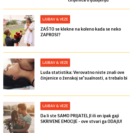
LJUBAV & VEZE
ZAŠTO se klekne na koleno kada se neko
ZAPROSI?
LJUBAV & VEZE
Luda statistika: Verovatno niste znali ove
činjenice o ženskoj se*sualnosti, a trebalo bi
LJUBAV & VEZE
Da li ste SAMO PRIJATELJI ili on ipak gaji
SKRIVENE EMOCIJE - ove stvari ga ODAJU!