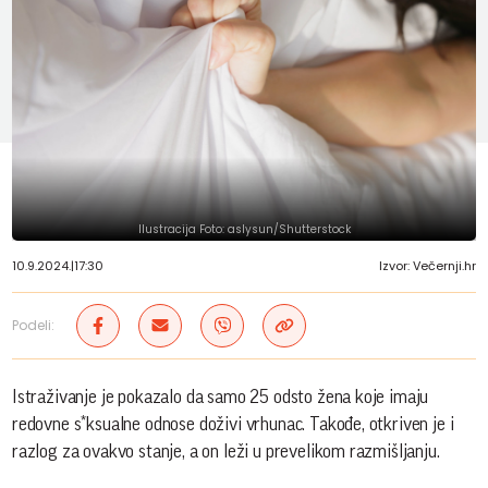
Ilustracija Foto: aslysun/Shutterstock
10.9.2024.
|
17:30
Izvor: Večernji.hr
Podeli:
Istraživanje je pokazalo da samo 25 odsto žena koje imaju
redovne s*ksualne odnose doživi vrhunac. Takođe, otkriven je i
razlog za ovakvo stanje, a on leži u prevelikom razmišljanju.