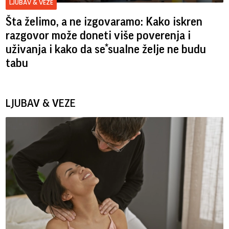
LJUBAV & VEZE
Šta želimo, a ne izgovaramo: Kako iskren
razgovor može doneti više poverenja i
uživanja i kako da se*sualne želje ne budu
tabu
LJUBAV & VEZE