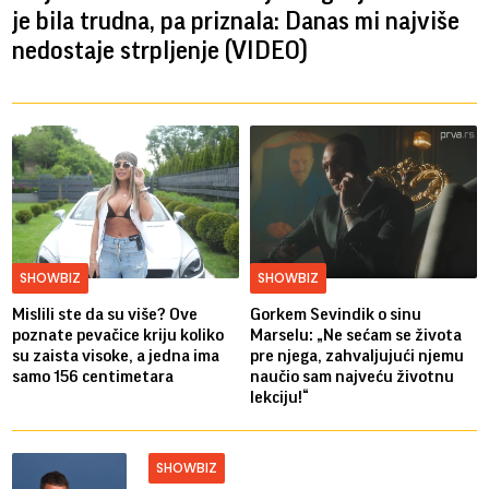
je bila trudna, pa priznala: Danas mi najviše
nedostaje strpljenje (VIDEO)
SHOWBIZ
SHOWBIZ
Mislili ste da su više? Ove
Gorkem Sevindik o sinu
poznate pevačice kriju koliko
Marselu: „Ne sećam se života
su zaista visoke, a jedna ima
pre njega, zahvaljujući njemu
samo 156 centimetara
naučio sam najveću životnu
lekciju!“
SHOWBIZ