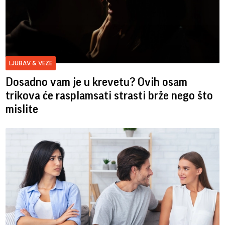
LJUBAV & VEZE
Dosadno vam je u krevetu? Ovih osam
trikova će rasplamsati strasti brže nego što
mislite