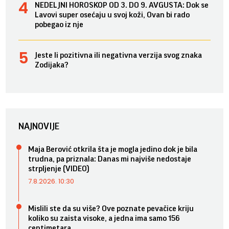
NEDELJNI HOROSKOP OD 3. DO 9. AVGUSTA: Dok se
Lavovi super osećaju u svoj koži, Ovan bi rado
pobegao iz nje
Jeste li pozitivna ili negativna verzija svog znaka
Zodijaka?
NAJNOVIJE
Maja Berović otkrila šta je mogla jedino dok je bila
trudna, pa priznala: Danas mi najviše nedostaje
strpljenje (VIDEO)
7.8.2026. 10:30
Mislili ste da su više? Ove poznate pevačice kriju
koliko su zaista visoke, a jedna ima samo 156
centimetara