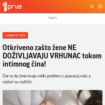
LJUBAV & VEZE
Otkriveno zašto žene NE
DOŽIVLJAVAJU VRHUNAC tokom
intimnog čina!
Čini se da žene imaju veliki problem u spavaćoj sobi, a
razlozi su različiti.