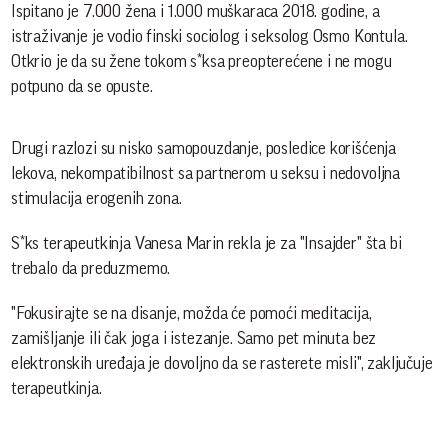
Ispitano je 7.000 žena i 1.000 muškaraca 2018. godine, a
istraživanje je vodio finski sociolog i seksolog Osmo Kontula.
Otkrio je da su žene tokom s*ksa preopterećene i ne mogu
potpuno da se opuste.
Drugi razlozi su nisko samopouzdanje, posledice korišćenja
lekova, nekompatibilnost sa partnerom u seksu i nedovoljna
stimulacija erogenih zona.
S*ks terapeutkinja Vanesa Marin rekla je za "Insajder" šta bi
trebalo da preduzmemo.
"Fokusirajte se na disanje, možda će pomoći meditacija,
zamišljanje ili čak joga i istezanje. Samo pet minuta bez
elektronskih uređaja je dovoljno da se rasterete misli", zaključuje
terapeutkinja.