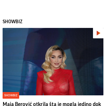
SHOWBIZ
SHOWBIZ
Maja Berović otkrila šta je mogla jedino dok