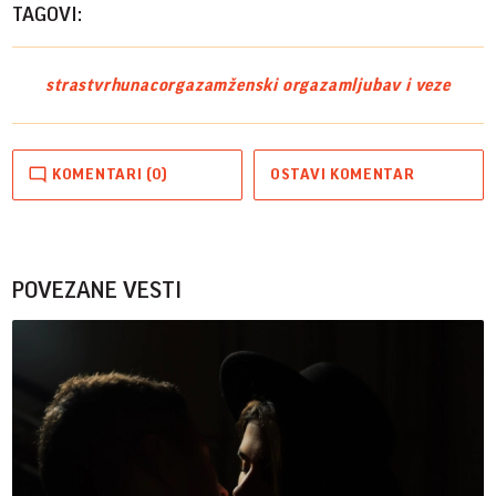
TAGOVI:
strast
vrhunac
orgazam
ženski orgazam
ljubav i veze
KOMENTARI (0)
OSTAVI KOMENTAR
POVEZANE VESTI