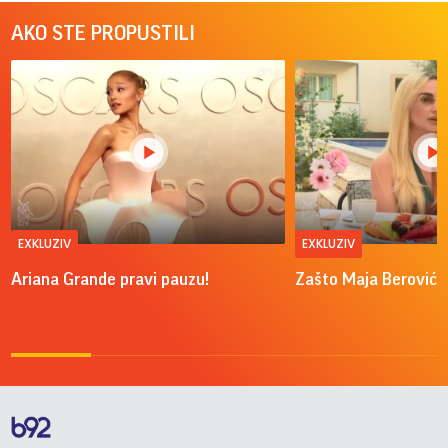
AKO STE PROPUSTILI
EXKLUZIV
EXKLUZIV
Ariana Grande pravi pauzu!
Zašto Maja Berović v