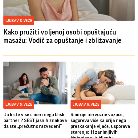
LJUBAV & VEZE
Kako pružiti voljenoj osobi opuštajuću
masažu: Vodič za opuštanje i zbližavanje
LJUBAV & VEZE
LJUBAV & VEZE
Da li ste više cimeri nego bliski
Smiruje nervozne vozače,
partneri? ŠEST jasnih znakova
sagoreva više kalorija nego
da ste „prećutno razvedeni“
preskakanje vijače, usporava
starenje: 11 zanimljivih
činjenica o ljubljenju