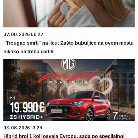
07. 08. 2026 08:27
"Trougao smrti" na licu: Zašto bubuljice na ovom mestu
nikako ne treba cediti
03. 08. 2026 13:23
Hibrid broj 1 koji osvaja Evropu, sada po specijalnoj