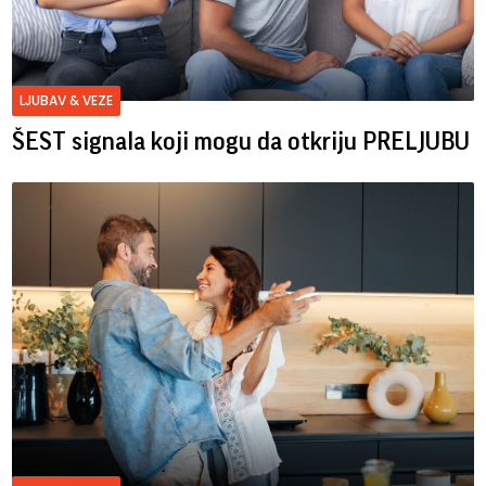
LJUBAV & VEZE
ŠEST signala koji mogu da otkriju PRELJUBU