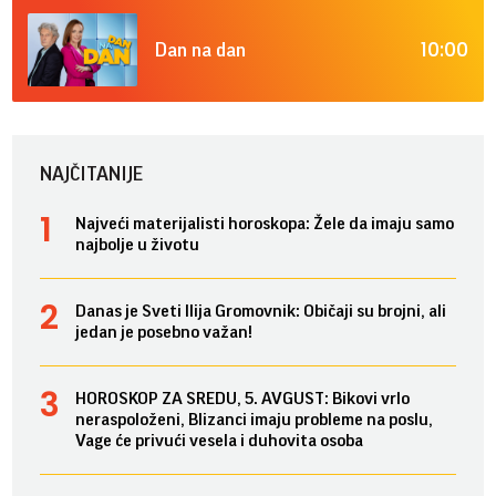
10:00
Dan na dan
NAJČITANIJE
Najveći materijalisti horoskopa: Žele da imaju samo
najbolje u životu
Danas je Sveti Ilija Gromovnik: Običaji su brojni, ali
jedan je posebno važan!
HOROSKOP ZA SREDU, 5. AVGUST: Bikovi vrlo
neraspoloženi, Blizanci imaju probleme na poslu,
Vage će privući vesela i duhovita osoba