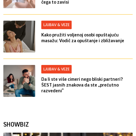
čega to zavisi
LJUBAV & VEZE
Kako pružiti voljenoj osobi opuštajuću
masažu: Vodič za opuštanje i zbližavanje
LJUBAV & VEZE
Da li ste više cimeri nego bliski partneri?
ŠEST jasnih znakova da ste „prećutno
razvedeni“
SHOWBIZ