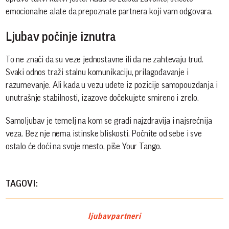
emocionalne alate da prepoznate partnera koji vam odgovara.
Ljubav počinje iznutra
To ne znači da su veze jednostavne ili da ne zahtevaju trud.
Svaki odnos traži stalnu komunikaciju, prilagođavanje i
razumevanje. Ali kada u vezu uđete iz pozicije samopouzdanja i
unutrašnje stabilnosti, izazove dočekujete smireno i zrelo.
Samoljubav je temelj na kom se gradi najzdravija i najsrećnija
veza. Bez nje nema istinske bliskosti. Počnite od sebe i sve
ostalo će doći na svoje mesto, piše Your Tango.
TAGOVI:
ljubav
partneri