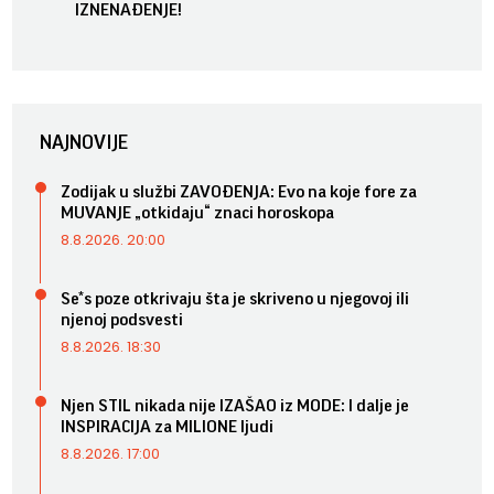
IZNENAĐENJE!
NAJNOVIJE
Zodijak u službi ZAVOĐENJA: Evo na koje fore za
MUVANJE „otkidaju“ znaci horoskopa
8.8.2026. 20:00
Se*s poze otkrivaju šta je skriveno u njegovoj ili
njenoj podsvesti
8.8.2026. 18:30
Njen STIL nikada nije IZAŠAO iz MODE: I dalje je
INSPIRACIJA za MILIONE ljudi
8.8.2026. 17:00