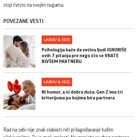
stoji čvrsto na svojim nogama.
POVEZANE VESTI
LJUBAV & VEZE
Psihologija kaže da većina ljudi IGNORIŠE
ovih 7 pitanja pre nego što se VRATE
BIVŠEM PARTNERU
LJUBAV & VEZE
Ni humor, a ni dobra duša: Gen Z ima tri
kriterijuma po kojima bira partnera
Rad na sebi nije znak slabosti niti prilagođavanje tuđim