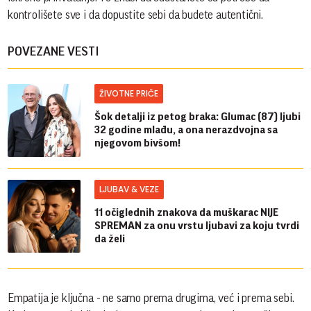
kontrolišete sve i da dopustite sebi da budete autentični.
POVEZANE VESTI
ŽIVOTNE PRIČE
Šok detalji iz petog braka: Glumac (87) ljubi
32 godine mlađu, a ona nerazdvojna sa
njegovom bivšom!
LJUBAV & VEZE
11 očiglednih znakova da muškarac NIJE
SPREMAN za onu vrstu ljubavi za koju tvrdi
da želi
Empatija je ključna - ne samo prema drugima, već i prema sebi.