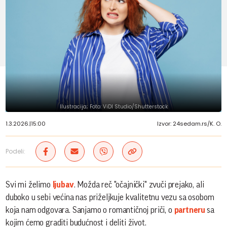
Ilustracija; Foto: ViDI Studio/Shutterstock
1.3.2026.
|
15:00
Izvor: 24sedam.rs/K. O.
Podeli:
Svi mi želimo
ljubav
. Možda reč "očajnički" zvuči prejako, ali
duboko u sebi većina nas priželjkuje kvalitetnu vezu sa osobom
koja nam odgovara. Sanjamo o romantičnoj priči, o
partneru
sa
kojim ćemo graditi budućnost i deliti život.