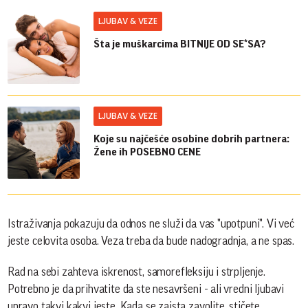
LJUBAV & VEZE
Šta je muškarcima BITNIJE OD SE*SA?
LJUBAV & VEZE
Koje su najčešće osobine dobrih partnera:
Žene ih POSEBNO CENE
Istraživanja pokazuju da odnos ne služi da vas "upotpuni". Vi već
jeste celovita osoba. Veza treba da bude nadogradnja, a ne spas.
Rad na sebi zahteva iskrenost, samorefleksiju i strpljenje.
Potrebno je da prihvatite da ste nesavršeni - ali vredni ljubavi
upravo takvi kakvi jeste. Kada se zaista zavolite, stičete