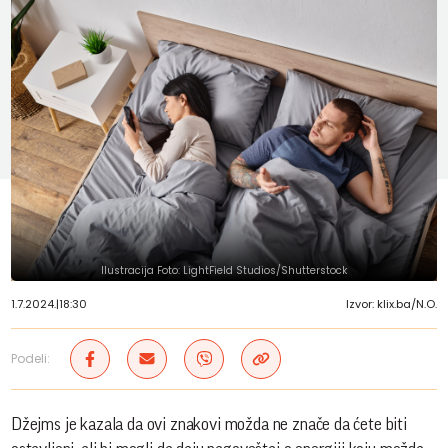
Ilustracija Foto: LightField Studios/Shutterstock
1.7.2024.
|
18:30
Izvor: klix.ba/N.O.
Podeli:
Džejms je kazala da ovi znakovi možda ne znače da ćete biti