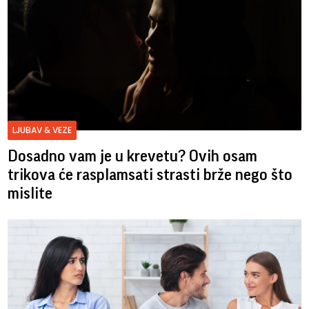
LJUBAV & VEZE
Dosadno vam je u krevetu? Ovih osam
trikova će rasplamsati strasti brže nego što
mislite