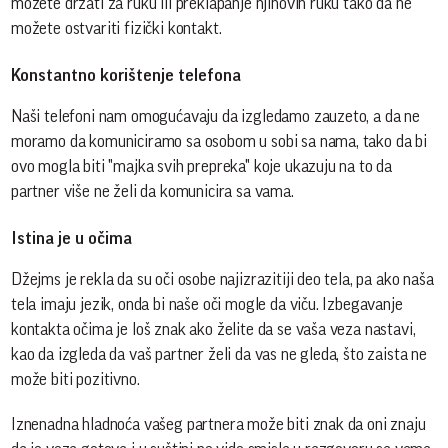
možete držati za ruku ili preklapanje njihovih ruku tako da ne
možete ostvariti fizički kontakt.
Konstantno korištenje telefona
Naši telefoni nam omogućavaju da izgledamo zauzeto, a da ne
moramo da komuniciramo sa osobom u sobi sa nama, tako da bi
ovo mogla biti "majka svih prepreka" koje ukazuju na to da
partner više ne želi da komunicira sa vama.
Istina je u očima
Džejms je rekla da su oči osobe najizrazitiji deo tela, pa ako naša
tela imaju jezik, onda bi naše oči mogle da viču. Izbegavanje
kontakta očima je loš znak ako želite da se vaša veza nastavi,
kao da izgleda da vaš partner želi da vas ne gleda, što zaista ne
može biti pozitivno.
Iznenadna hladnoća vašeg partnera može biti znak da oni znaju