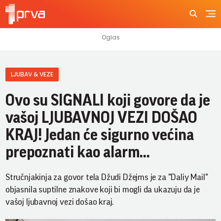
LJUBAV & VEZE
Ovo su SIGNALI koji govore da je
vašoj LJUBAVNOJ VEZI DOŠAO
KRAJ! Jedan će sigurno većina
prepoznati kao alarm...
Stručnjakinja za govor tela Džudi Džejms je za "Daliy Mail"
objasnila suptilne znakove koji bi mogli da ukazuju da je
vašoj ljubavnoj vezi došao kraj.