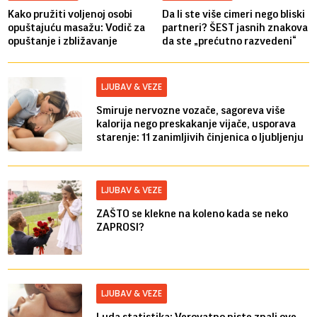
Kako pružiti voljenoj osobi
Da li ste više cimeri nego bliski
opuštajuću masažu: Vodič za
partneri? ŠEST jasnih znakova
opuštanje i zbližavanje
da ste „prećutno razvedeni“
LJUBAV & VEZE
Smiruje nervozne vozače, sagoreva više
kalorija nego preskakanje vijače, usporava
starenje: 11 zanimljivih činjenica o ljubljenju
LJUBAV & VEZE
ZAŠTO se klekne na koleno kada se neko
ZAPROSI?
LJUBAV & VEZE
Luda statistika: Verovatno niste znali ove