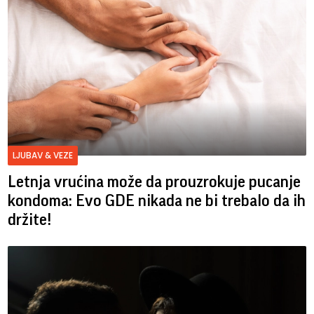
LJUBAV & VEZE
Letnja vrućina može da prouzrokuje pucanje
kondoma: Evo GDE nikada ne bi trebalo da ih
držite!