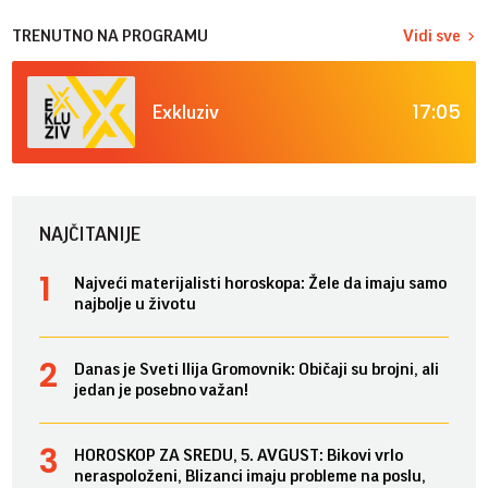
TRENUTNO NA PROGRAMU
Vidi sve
17:05
Exkluziv
NAJČITANIJE
Najveći materijalisti horoskopa: Žele da imaju samo
najbolje u životu
Danas je Sveti Ilija Gromovnik: Običaji su brojni, ali
jedan je posebno važan!
HOROSKOP ZA SREDU, 5. AVGUST: Bikovi vrlo
neraspoloženi, Blizanci imaju probleme na poslu,