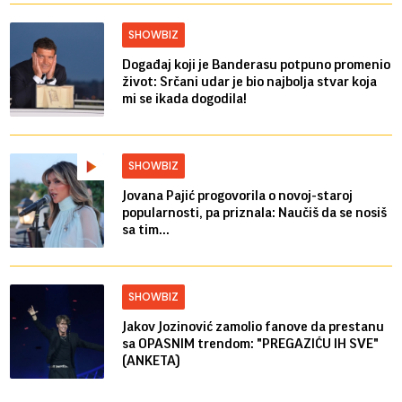
SHOWBIZ
Događaj koji je Banderasu potpuno promenio
život: Srčani udar je bio najbolja stvar koja
mi se ikada dogodila!
SHOWBIZ
Jovana Pajić progovorila o novoj-staroj
popularnosti, pa priznala: Naučiš da se nosiš
sa tim...
SHOWBIZ
Jakov Jozinović zamolio fanove da prestanu
sa OPASNIM trendom: "PREGAZIĆU IH SVE"
(ANKETA)