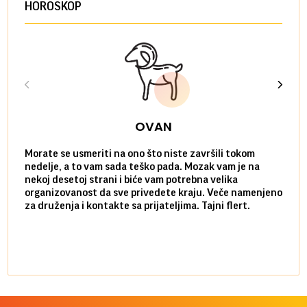
HOROSKOP
OVAN
Morate se usmeriti na ono što niste završili tokom
Sve n
nedelje, a to vam sada teško pada. Mozak vam je na
potpu
nekoj desetoj strani i biće vam potrebna velika
stvar
organizovanost da sve privedete kraju. Veče namenjeno
tempo
za druženja i kontakte sa prijateljima. Tajni flert.
najbl