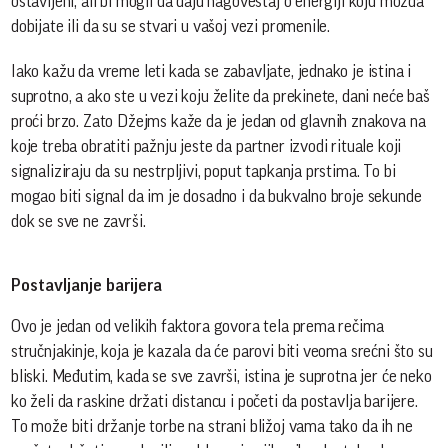
ostavljeni, ali bi mogli da daju nagoveštaj o energiji koju možda
dobijate ili da su se stvari u vašoj vezi promenile.
Iako kažu da vreme leti kada se zabavljate, jednako je istina i
suprotno, a ako ste u vezi koju želite da prekinete, dani neće baš
proći brzo. Zato Džejms kaže da je jedan od glavnih znakova na
koje treba obratiti pažnju jeste da partner izvodi rituale koji
signaliziraju da su nestrpljivi, poput tapkanja prstima. To bi
mogao biti signal da im je dosadno i da bukvalno broje sekunde
dok se sve ne završi.
Postavljanje barijera
Ovo je jedan od velikih faktora govora tela prema rečima
stručnjakinje, koja je kazala da će parovi biti veoma srećni što su
bliski. Međutim, kada se sve završi, istina je suprotna jer će neko
ko želi da raskine držati distancu i početi da postavlja barijere.
To može biti držanje torbe na strani bližoj vama tako da ih ne