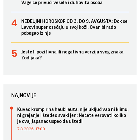
Vage će privući vesela i duhovita osoba
NEDELJNI HOROSKOP OD 3. DO 9. AVGUSTA: Dok se
Lavovi super osećaju u svoj koži, Ovan bi rado
pobegao iz nje
Jeste li pozitivna ili negativna verzija svog znaka
Zodijaka?
NAJNOVIJE
Kuvao krompir na haubi auta, nije uključivao ni klimu,
ni grejanje i štedeo svaki jen: Nećete verovati koliko
je ovaj Japanac uspeo da uštedi
7.8.2026. 17:00