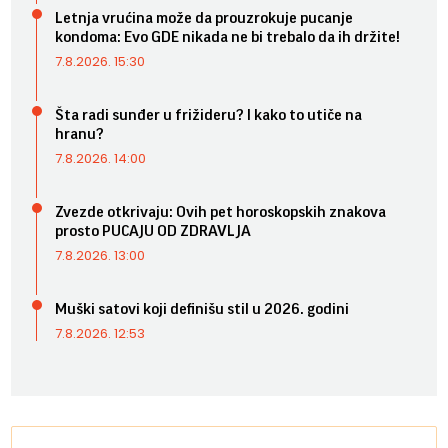
Letnja vrućina može da prouzrokuje pucanje
kondoma: Evo GDE nikada ne bi trebalo da ih držite!
7.8.2026. 15:30
Šta radi sunđer u frižideru? I kako to utiče na
hranu?
7.8.2026. 14:00
Zvezde otkrivaju: Ovih pet horoskopskih znakova
prosto PUCAJU OD ZDRAVLJA
7.8.2026. 13:00
Muški satovi koji definišu stil u 2026. godini
7.8.2026. 12:53