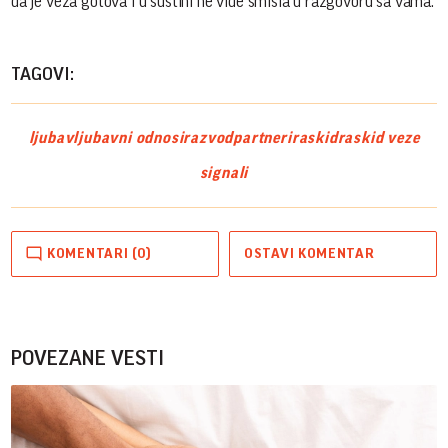
da je veza gotova i u suštini ne vide smisla u razgovoru sa vama.
TAGOVI:
ljubav
ljubavni odnosi
razvod
partneri
raskid
raskid veze
signali
KOMENTARI (0)
OSTAVI KOMENTAR
POVEZANE VESTI