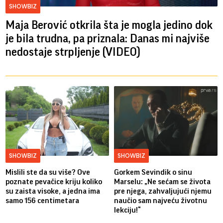
SHOWBIZ
Maja Berović otkrila šta je mogla jedino dok
je bila trudna, pa priznala: Danas mi najviše
nedostaje strpljenje (VIDEO)
SHOWBIZ
SHOWBIZ
Mislili ste da su više? Ove
Gorkem Sevindik o sinu
poznate pevačice kriju koliko
Marselu: „Ne sećam se života
su zaista visoke, a jedna ima
pre njega, zahvaljujući njemu
samo 156 centimetara
naučio sam najveću životnu
lekciju!“