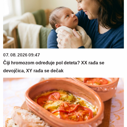
07. 08. 2026 09:47
Čiji hromozom određuje pol deteta? XX rađa se
devojčica, XY rađa se dečak