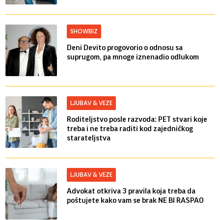
SHOWBIZ
Deni Devito progovorio o odnosu sa
suprugom, pa mnoge iznenadio odlukom
LJUBAV & VEZE
Roditeljstvo posle razvoda: PET stvari koje
treba i ne treba raditi kod zajedničkog
starateljstva
LJUBAV & VEZE
Advokat otkriva 3 pravila koja treba da
poštujete kako vam se brak NE BI RASPAO