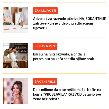
ZANIMLJIVOSTI
Advokat za razvode otkriva NAJŠOKANTNIJE
zahteve koje je video u predbračnom
ugovoru
LJUBAV & VEZE
Bili su na ivici razvoda, a onda je
petominutna kafa spasila njihov brak
ŽIVOTNE PRIČE
Dala milione da bi se rešila muža: Način na
koji je "PROSLAVILA" RAZVOD ostavio sve
žene bez teksta