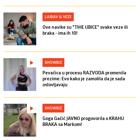
LJUBAV & VEZE
Ove navike su "TIHE UBICE" svake veze ili
braka - ima ih 10!
SHOWBIZ
Pevačica u procesu RAZVODA promenila
prezime: Evo kako je zamolila da je sada
oslovljavaju
SHOWBIZ
Goga Gačić JAVNO progovorila o KRAHU
BRAKA sa Markom!