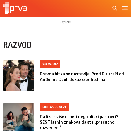
RAZVOD
SHOWBIZ
Pravna bitka se nastavlja: Bred ​​Pit traži od
Anđeline Džoli dokaz o prihodima
LJUBAV & VEZE
Da li ste više cimeri nego bliski partneri?
ŠEST jasnih znakova da ste „prećutno
razvedeni“