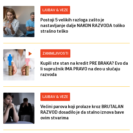
LJUBAV & VEZE
Postoji 5 velikih razloga zašto je
nastavljanje dalje NAKON RAZVODA toliko
strašno teško
ZANIMLJIVOSTI
Kupili ste stan na kredit PRE BRAKA? Evo da
li supružnik IMA PRAVO na deo u slučaju
razvoda
LJUBAV & VEZE
Većini parova koji prolaze kroz BRUTALAN
RAZVOD dosadilo je da stalno iznova bave
ovim stvarima