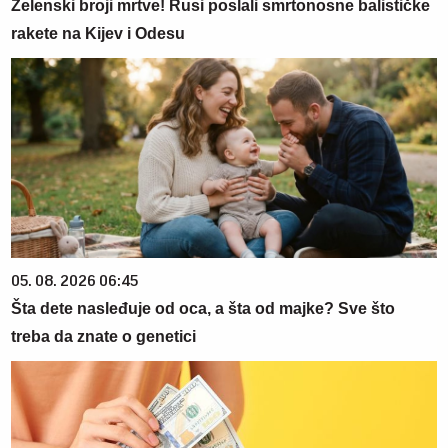
Zelenski broji mrtve! Rusi poslali smrtonosne balističke
rakete na Kijev i Odesu
05. 08. 2026 06:45
Šta dete nasleđuje od oca, a šta od majke? Sve što
treba da znate o genetici