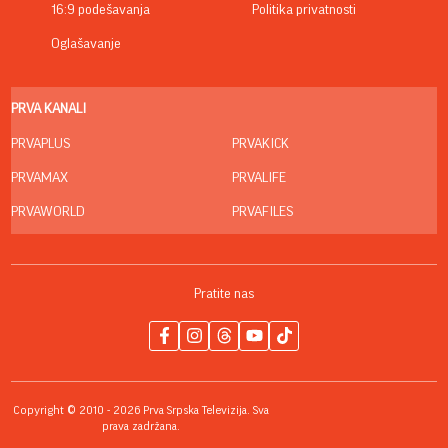
16:9 podešavanja
Politika privatnosti
Oglašavanje
PRVA KANALI
PRVAPLUS
PRVAKICK
PRVAMAX
PRVALIFE
PRVAWORLD
PRVAFILES
Pratite nas
Copyright © 2010 - 2026 Prva Srpska Televizija. Sva
prava zadržana.