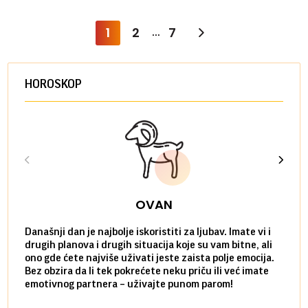
1
2
7
...
HOROSKOP
OVAN
Današnji dan je najbolje iskoristiti za ljubav. Imate vi i
Ako v
drugih planova i drugih situacija koje su vam bitne, ali
do ma
ono gde ćete najviše uživati jeste zaista polje emocija.
van g
Bez obzira da li tek pokrećete neku priču ili već imate
društ
emotivnog partnera – uživajte punom parom!
kolik