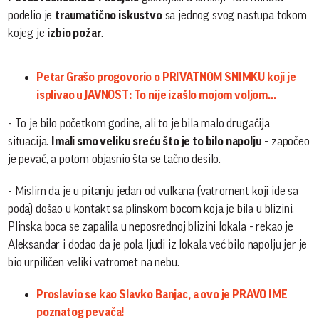
podelio je
traumatično iskustvo
sa jednog svog nastupa tokom
kojeg je
izbio požar
.
Petar Grašo progovorio o PRIVATNOM SNIMKU koji je
isplivao u JAVNOST: To nije izašlo mojom voljom...
- To je bilo početkom godine, ali to je bila malo drugačija
situacija.
Imali smo veliku sreću što je to bilo napolju
- započeo
je pevač, a potom objasnio šta se tačno desilo.
- Mislim da je u pitanju jedan od vulkana (vatroment koji ide sa
poda) došao u kontakt sa plinskom bocom koja je bila u blizini.
Plinska boca se zapalila u neposrednoj blizini lokala - rekao je
Aleksandar i dodao da je pola ljudi iz lokala već bilo napolju jer je
bio urpiličen veliki vatromet na nebu.
Proslavio se kao Slavko Banjac, a ovo je PRAVO IME
poznatog pevača!