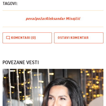
TAGOVI:
pevač
požar
Aleksandar Misojčić
KOMENTARI (0)
OSTAVI KOMENTAR
POVEZANE VESTI