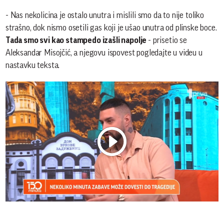
- Nas nekolicina je ostalo unutra i mislili smo da to nije toliko
strašno, dok nismo osetili gas koji je ušao unutra od plinske boce.
Tada smo svi kao stampedo izašli napolje
- prisetio se
Aleksandar Misojčić, a njegovu ispovest pogledajte u videu u
nastavku teksta.
Play
Vide