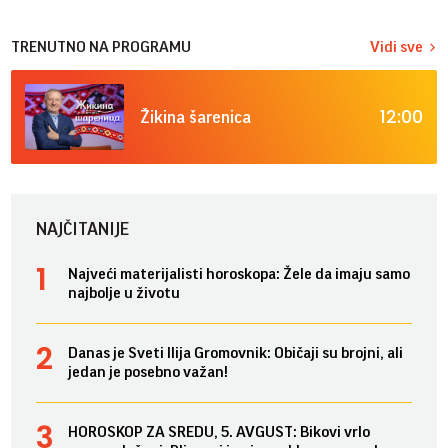
TRENUTNO NA PROGRAMU
Vidi sve
12:00
Žikina šarenica
NAJČITANIJE
Najveći materijalisti horoskopa: Žele da imaju samo
najbolje u životu
Danas je Sveti Ilija Gromovnik: Običaji su brojni, ali
jedan je posebno važan!
HOROSKOP ZA SREDU, 5. AVGUST: Bikovi vrlo