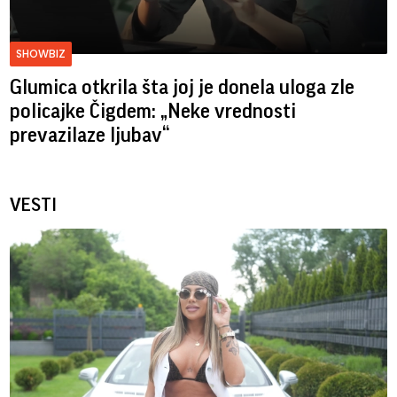
SHOWBIZ
Glumica otkrila šta joj je donela uloga zle
policajke Čigdem: „Neke vrednosti
prevazilaze ljubav“
VESTI