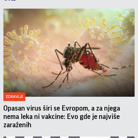
ZDRAVLJE
Opasan virus širi se Evropom, a za njega
nema leka ni vakcine: Evo gde je najviše
zaraženih