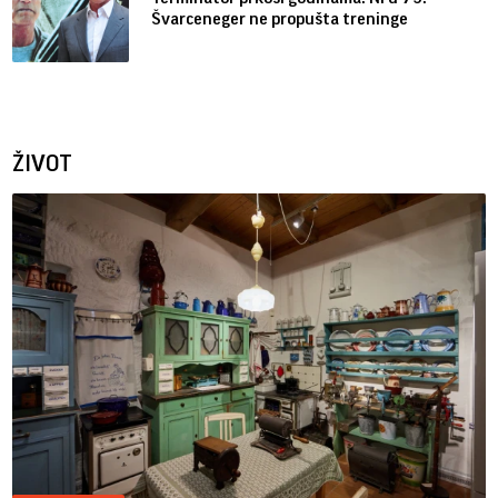
Švarceneger ne propušta treninge
ŽIVOT