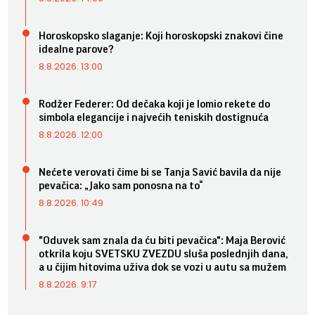
Horoskopsko slaganje: Koji horoskopski znakovi čine
idealne parove?
8.8.2026. 13:00
Rodžer Federer: Od dečaka koji je lomio rekete do
simbola elegancije i najvećih teniskih dostignuća
8.8.2026. 12:00
Nećete verovati čime bi se Tanja Savić bavila da nije
pevačica: „Jako sam ponosna na to“
8.8.2026. 10:49
"Oduvek sam znala da ću biti pevačica": Maja Berović
otkrila koju SVETSKU ZVEZDU sluša poslednjih dana,
a u čijim hitovima uživa dok se vozi u autu sa mužem
8.8.2026. 9:17