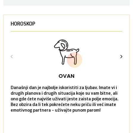
HOROSKOP
OVAN
Današnji dan je najbolje iskoristiti za ljubav. Imate vi i
Ako v
drugih planova i drugih situacija koje su vam bitne, ali
do ma
ono gde ćete najviše uživati jeste zaista polje emocija.
van g
Bez obzira da li tek pokrećete neku priču ili već imate
društ
emotivnog partnera – uživajte punom parom!
kolik