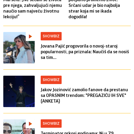
pre njega, zahvaljujući njemu
Srčani udar je bio najbolja
naučio sam najveću životnu
stvar koja mi se ikada
lekciju!“
dogodila!
SHOWBIZ
Jovana Pajić progovorila o novoj-staroj
popularnosti, pa priznala: Naučiš da se nosiš
sa tim...
SHOWBIZ
Jakov Jozinović zamolio fanove da prestanu
sa OPASNIM trendom: "PREGAZIĆU IH SVE"
(ANKETA)
SHOWBIZ
Terminator prkosi godinama: Ni u 79.