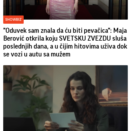
SHOWBIZ
"Oduvek sam znala da ću biti pevačica": Maja
Berović otkrila koju SVETSKU ZVEZDU sluša
poslednjih dana, a u čijim hitovima uživa dok
se vozi u autu sa mužem