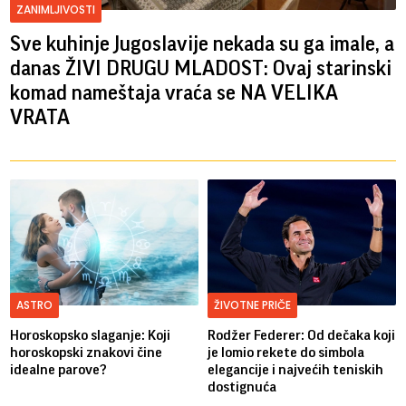
ZANIMLJIVOSTI
Sve kuhinje Jugoslavije nekada su ga imale, a
danas ŽIVI DRUGU MLADOST: Ovaj starinski
komad nameštaja vraća se NA VELIKA
VRATA
ASTRO
ŽIVOTNE PRIČE
Horoskopsko slaganje: Koji
Rodžer Federer: Od dečaka koji
horoskopski znakovi čine
je lomio rekete do simbola
idealne parove?
elegancije i najvećih teniskih
dostignuća