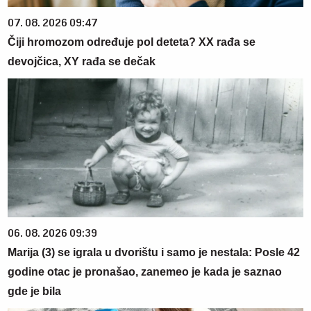
07. 08. 2026 09:47
Čiji hromozom određuje pol deteta? XX rađa se
devojčica, XY rađa se dečak
06. 08. 2026 09:39
Marija (3) se igrala u dvorištu i samo je nestala: Posle 42
godine otac je pronašao, zanemeo je kada je saznao
gde je bila