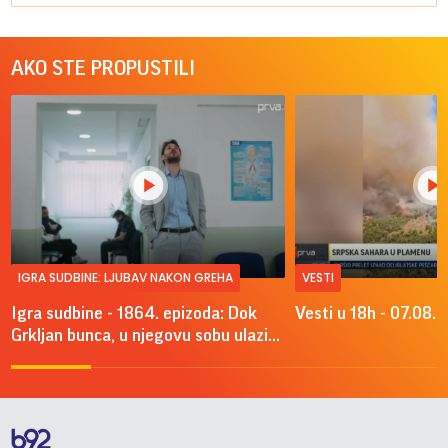
AKO STE PROPUSTILI
IGRA SUDBINE: LJUBAV NAKON GREHA
VESTI
Igra sudbine - 1864. epizoda: Dok
Vesti u 18h - 07.08.
Grkljan bunca, u njegovu sobu ulazi...