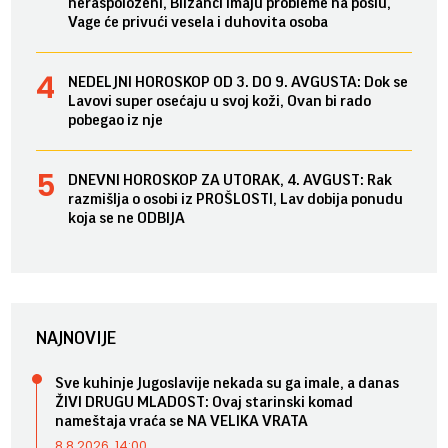
neraspoloženi, Blizanci imaju probleme na poslu,
Vage će privući vesela i duhovita osoba
NEDELJNI HOROSKOP OD 3. DO 9. AVGUSTA: Dok se
Lavovi super osećaju u svoj koži, Ovan bi rado
pobegao iz nje
DNEVNI HOROSKOP ZA UTORAK, 4. AVGUST: Rak
razmišlja o osobi iz PROŠLOSTI, Lav dobija ponudu
koja se ne ODBIJA
NAJNOVIJE
Sve kuhinje Jugoslavije nekada su ga imale, a danas
ŽIVI DRUGU MLADOST: Ovaj starinski komad
nameštaja vraća se NA VELIKA VRATA
8.8.2026. 14:00