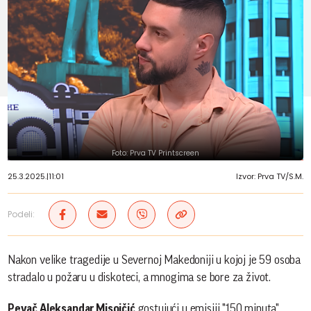
Foto: Prva TV Printscreen
25.3.2025.
|
11:01
Izvor: Prva TV/S.M.
Podeli:
Nakon velike tragedije u Severnoj Makedoniji u kojoj je 59 osoba
stradalo u požaru u diskoteci, a mnogima se bore za život.
Pevač Aleksandar Misojčić
gostujući u emisiji "150 minuta"