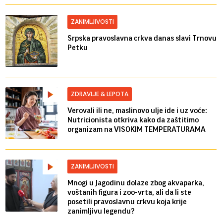
ZANIMLJIVOSTI
Srpska pravoslavna crkva danas slavi Trnovu
Petku
ZDRAVLJE & LEPOTA
Verovali ili ne, maslinovo ulje ide i uz voće:
Nutricionista otkriva kako da zaštitimo
organizam na VISOKIM TEMPERATURAMA
ZANIMLJIVOSTI
Mnogi u Jagodinu dolaze zbog akvaparka,
voštanih figura i zoo-vrta, ali da li ste
posetili pravoslavnu crkvu koja krije
zanimljivu legendu?