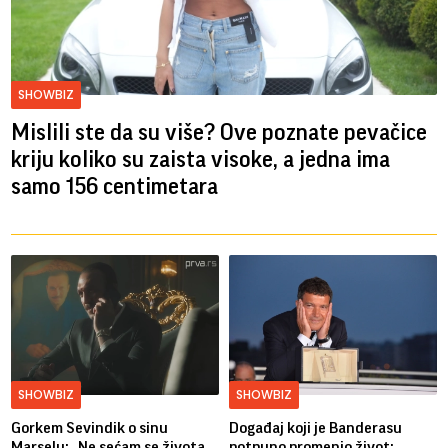
SHOWBIZ
Mislili ste da su više? Ove poznate pevačice
kriju koliko su zaista visoke, a jedna ima
samo 156 centimetara
SHOWBIZ
SHOWBIZ
Gorkem Sevindik o sinu
Događaj koji je Banderasu
Marselu: „Ne sećam se života
potpuno promenio život: