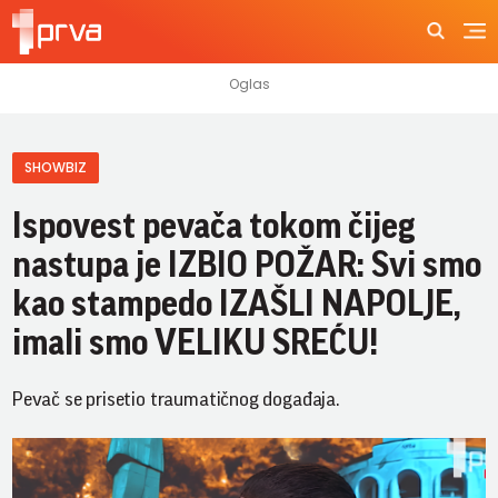
SHOWBIZ
Ispovest pevača tokom čijeg
nastupa je IZBIO POŽAR: Svi smo
kao stampedo IZAŠLI NAPOLJE,
imali smo VELIKU SREĆU!
Pevač se prisetio traumatičnog događaja.