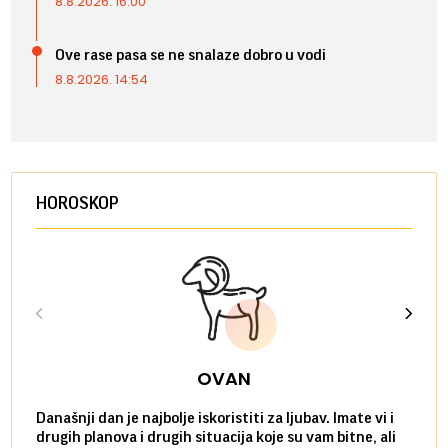
8.8.2026. 16:00
Ove rase pasa se ne snalaze dobro u vodi
8.8.2026. 14:54
HOROSKOP
OVAN
Današnji dan je najbolje iskoristiti za ljubav. Imate vi i
Ako v
drugih planova i drugih situacija koje su vam bitne, ali
do ma