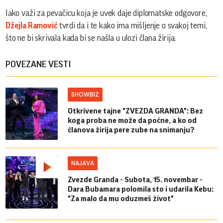
Iako važi za pevačicu koja je uvek daje diplomatske odgovore,
Džejla Ramović
tvrdi da i te kako ima mišljenje o svakoj temi,
što ne bi skrivala kada bi se našla u ulozi člana žirija.
POVEZANE VESTI
SHOWBIZ
Otkrivene tajne "ZVEZDA GRANDA": Bez
koga proba ne može da počne, a ko od
članova žirija pere zube na snimanju?
NAJAVA
Zvezde Granda - Subota, 15. novembar -
Dara Bubamara polomila sto i udarila Kebu:
"Za malo da mu oduzmeš život"