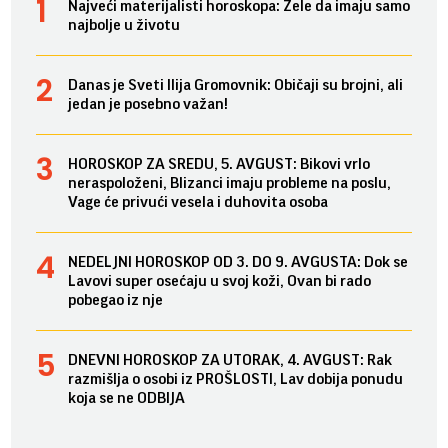
Najveći materijalisti horoskopa: Žele da imaju samo
najbolje u životu
Danas je Sveti Ilija Gromovnik: Običaji su brojni, ali
jedan je posebno važan!
HOROSKOP ZA SREDU, 5. AVGUST: Bikovi vrlo
neraspoloženi, Blizanci imaju probleme na poslu,
Vage će privući vesela i duhovita osoba
NEDELJNI HOROSKOP OD 3. DO 9. AVGUSTA: Dok se
Lavovi super osećaju u svoj koži, Ovan bi rado
pobegao iz nje
DNEVNI HOROSKOP ZA UTORAK, 4. AVGUST: Rak
razmišlja o osobi iz PROŠLOSTI, Lav dobija ponudu
koja se ne ODBIJA