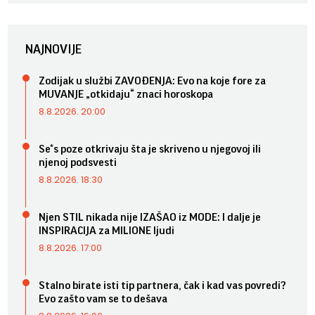
NAJNOVIJE
Zodijak u službi ZAVOĐENJA: Evo na koje fore za
MUVANJE „otkidaju“ znaci horoskopa
8.8.2026. 20:00
Se*s poze otkrivaju šta je skriveno u njegovoj ili
njenoj podsvesti
8.8.2026. 18:30
Njen STIL nikada nije IZAŠAO iz MODE: I dalje je
INSPIRACIJA za MILIONE ljudi
8.8.2026. 17:00
Stalno birate isti tip partnera, čak i kad vas povredi?
Evo zašto vam se to dešava