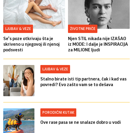
LJUBAV & VEZE
ŽIVOTNE PRIČE
Se*s poze otkrivaju šta je
Njen STIL nikada nije IZAŠAO
skriveno u njegovoj ili njenoj
iz MODE: I dalje je INSPIRACIJA
podsvesti
za MILIONE ljudi
LJUBAV & VEZE
Stalno birate isti tip partnera, čak i kad vas
povredi? Evo zašto vam se to dešava
PORODIČNI KUTAK
Ove rase pasa se ne snalaze dobro u vodi