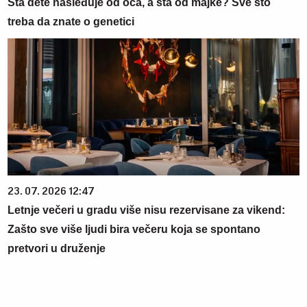
Šta dete nasleđuje od oca, a šta od majke? Sve što
treba da znate o genetici
23. 07. 2026 12:47
Letnje večeri u gradu više nisu rezervisane za vikend:
Zašto sve više ljudi bira večeru koja se spontano
pretvori u druženje