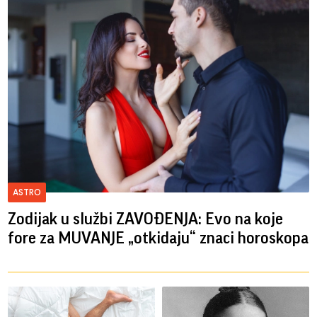
ASTRO
Zodijak u službi ZAVOĐENJA: Evo na koje
fore za MUVANJE „otkidaju“ znaci horoskopa