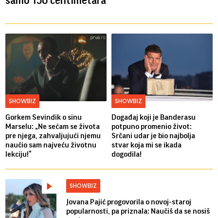
samo 156 centimetara
SHOWBIZ
SHOWBIZ
Gorkem Sevindik o sinu
Događaj koji je Banderasu
Marselu: „Ne sećam se života
potpuno promenio život:
pre njega, zahvaljujući njemu
Srčani udar je bio najbolja
naučio sam najveću životnu
stvar koja mi se ikada
lekciju!“
dogodila!
SHOWBIZ
Jovana Pajić progovorila o novoj-staroj
popularnosti, pa priznala: Naučiš da se nosiš