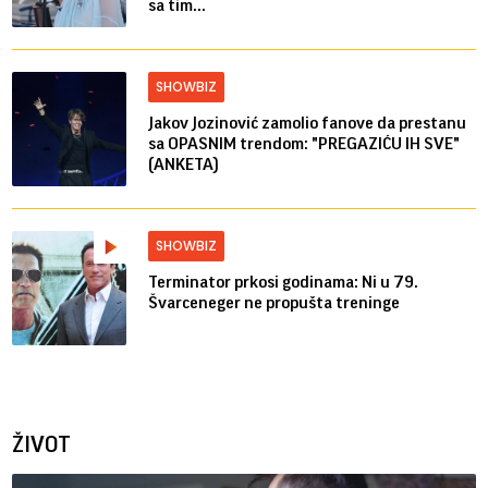
sa tim...
SHOWBIZ
Jakov Jozinović zamolio fanove da prestanu
sa OPASNIM trendom: "PREGAZIĆU IH SVE"
(ANKETA)
SHOWBIZ
Terminator prkosi godinama: Ni u 79.
Švarceneger ne propušta treninge
ŽIVOT