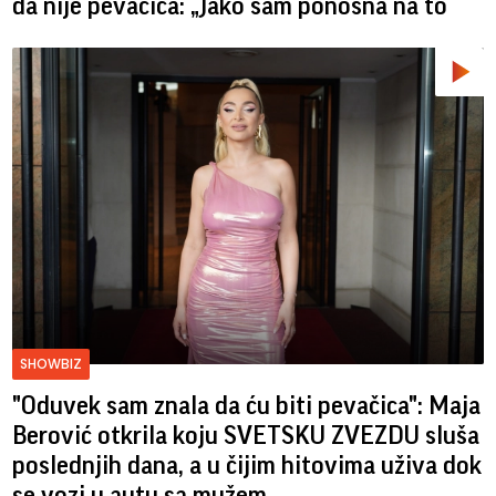
da nije pevačica: „Jako sam ponosna na to“
SHOWBIZ
"Oduvek sam znala da ću biti pevačica": Maja
Berović otkrila koju SVETSKU ZVEZDU sluša
poslednjih dana, a u čijim hitovima uživa dok
se vozi u autu sa mužem