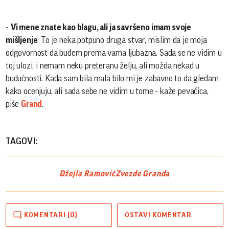
-
Vi mene znate kao blagu, ali ja savršeno imam svoje
mišljenje
. To je neka potpuno druga stvar, mislim da je moja
odgovornost da budem prema vama ljubazna. Sada se ne vidim u
toj ulozi, i nemam neku preteranu želju, ali možda nekad u
budućnosti. Kada sam bila mala bilo mi je zabavno to da gledam
kako ocenjuju, ali sada sebe ne vidim u tome - kaže pevačica,
piše
Grand
.
TAGOVI:
Džejla Ramović
Zvezde Granda
KOMENTARI (0)
OSTAVI KOMENTAR