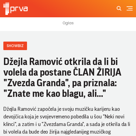
SHOWBIZ
Džejla Ramović otkrila da li bi
volela da postane ČLAN ŽIRIJA
"Zvezda Granda", pa priznala:
"Znate me kao blagu, ali..."
Džejla Ramović započela je svoju muzičku karijeru kao
devojčica koja je svojevremeno pobedila u šou "Neki novi
klinci", a zatim i u "Zvezdama Granda", a sada je otkrila da li
bi volela da bude deo žirija najgledanijeg muzičkog