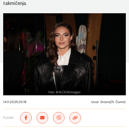
takmičenja.
Foto: M.M./ATAImages
14.11.2025.
|
13:18
Izvor: Grand/S. Čumić
Podeli: