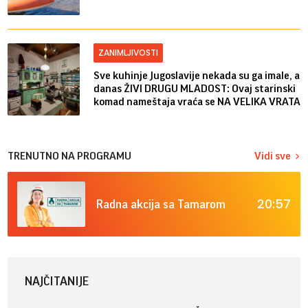
ZANIMLJIVOSTI
Sve kuhinje Jugoslavije nekada su ga imale, a
danas ŽIVI DRUGU MLADOST: Ovaj starinski
komad nameštaja vraća se NA VELIKA VRATA
TRENUTNO NA PROGRAMU
Vidi sve
20:57
Radna akcija sa Tamarom
NAJČITANIJE