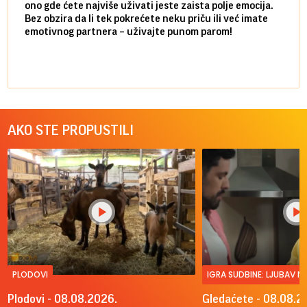
ono gde ćete najviše uživati jeste zaista polje emocija.
van g
Bez obzira da li tek pokrećete neku priču ili već imate
društ
emotivnog partnera – uživajte punom parom!
kolik
AKO STE PROPUSTILI
PLODOVI
IGRA SUDBINE: LJUBAV 
Plodovi - 08.08.2026.
Gledaćete - 08.08.2