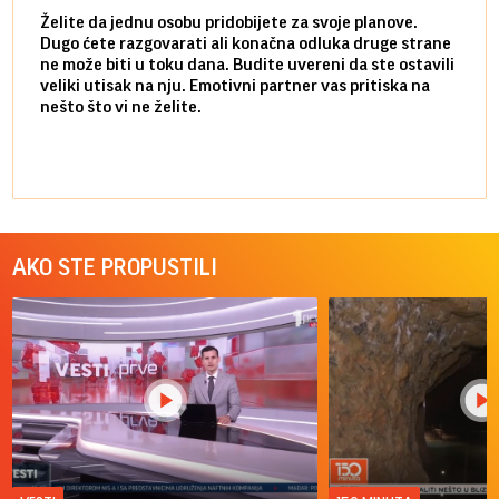
Želite da jednu osobu pridobijete za svoje planove.
Danas
Dugo ćete razgovarati ali konačna odluka druge strane
Niste
ne može biti u toku dana. Budite uvereni da ste ostavili
povol
veliki utisak na nju. Emotivni partner vas pritiska na
a pos
nešto što vi ne želite.
više 
AKO STE PROPUSTILI