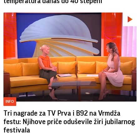
temperatura danas do 40 stepeni
INFO
Tri nagrade za TV Prva i B92 na Vrmdža
festu: Njihove priče oduševile žiri jubilarnog
festivala