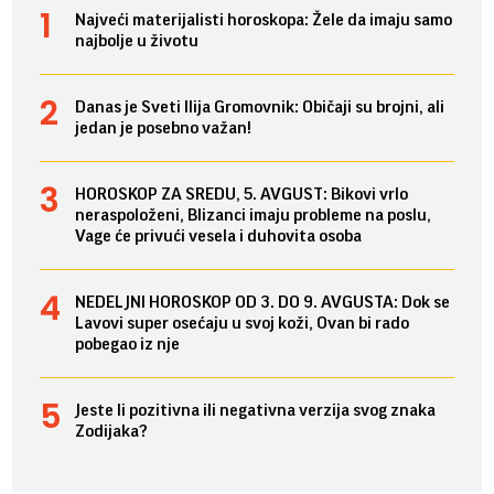
Najveći materijalisti horoskopa: Žele da imaju samo
najbolje u životu
Danas je Sveti Ilija Gromovnik: Običaji su brojni, ali
jedan je posebno važan!
HOROSKOP ZA SREDU, 5. AVGUST: Bikovi vrlo
neraspoloženi, Blizanci imaju probleme na poslu,
Vage će privući vesela i duhovita osoba
NEDELJNI HOROSKOP OD 3. DO 9. AVGUSTA: Dok se
Lavovi super osećaju u svoj koži, Ovan bi rado
pobegao iz nje
Jeste li pozitivna ili negativna verzija svog znaka
Zodijaka?