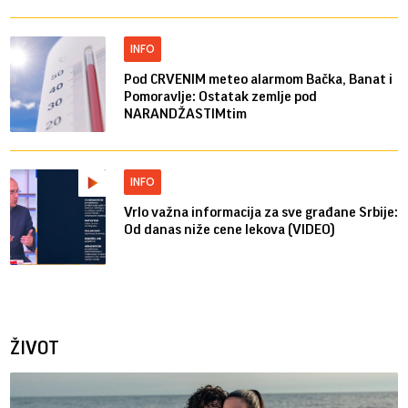
INFO
Pod CRVENIM meteo alarmom Bačka, Banat i
Pomoravlje: Ostatak zemlje pod
NARANDŽASTIMtim
INFO
Vrlo važna informacija za sve građane Srbije:
Od danas niže cene lekova (VIDEO)
ŽIVOT