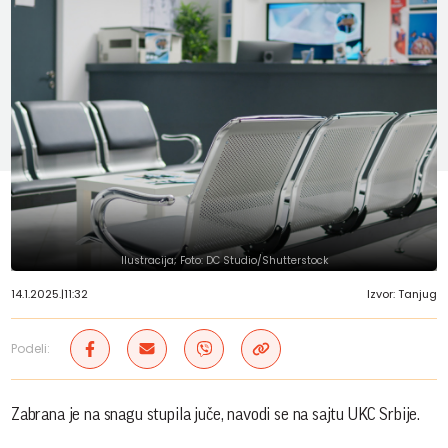
Ilustracija; Foto: DC Studio/Shutterstock
14.1.2025.
|
11:32
Izvor: Tanjug
Podeli:
Zabrana je na snagu stupila juče, navodi se na sajtu UKC Srbije.