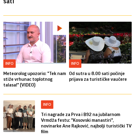
sati
INFO
INFO
Meteorolog upozorio: "Tek nam
Od sutra u 8.00 sati počinje
stiže vrhunac toplotnog
prijava za turističke vaučere
talasa!" (VIDEO)
INFO
Tri nagrade za Prva i B92 na jubilarnom
Vrmdža festu: "Kosovski manastiri",
novinarke Ane Rajković, najbolji turistički TV
film