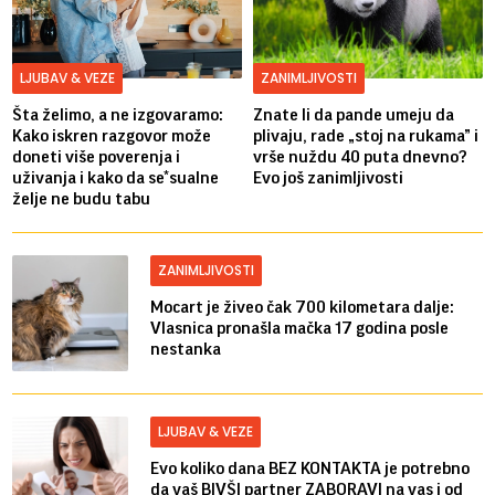
LJUBAV & VEZE
ZANIMLJIVOSTI
Šta želimo, a ne izgovaramo:
Znate li da pande umeju da
Kako iskren razgovor može
plivaju, rade „stoj na rukama” i
doneti više poverenja i
vrše nuždu 40 puta dnevno?
uživanja i kako da se*sualne
Evo još zanimljivosti
želje ne budu tabu
ZANIMLJIVOSTI
Mocart je živeo čak 700 kilometara dalje:
Vlasnica pronašla mačka 17 godina posle
nestanka
LJUBAV & VEZE
Evo koliko dana BEZ KONTAKTA je potrebno
da vaš BIVŠI partner ZABORAVI na vas i od