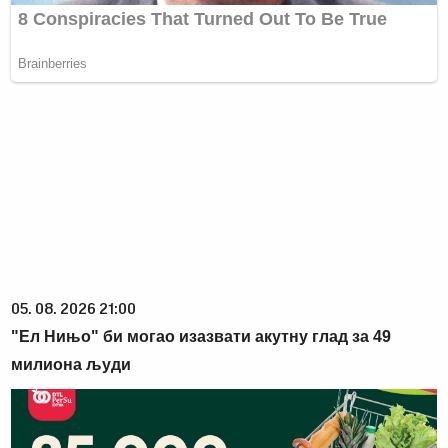
05. 08. 2026 21:00
"Ел Нињо" би могао изазвати акутну глад за 49
милиона људи