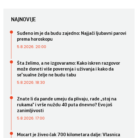
NAJNOVIJE
Suđeno im je da budu zajedno: Najjači ljubavni parovi
prema horoskopu
5.8.2026. 20:00
Šta želimo, a ne izgovaramo: Kako iskren razgovor
može doneti više poverenja i uživanja i kako da
se*sualne želje ne budu tabu
5.8.2026. 18:30
Znate li da pande umeju da plivaju, rade „stoj na
rukama” i vrše nuždu 40 puta dnevno? Evo još
zanimljivosti
5.8.2026. 17:00
Mocart je živeo čak 700 kilometara dalje: Vlasnica