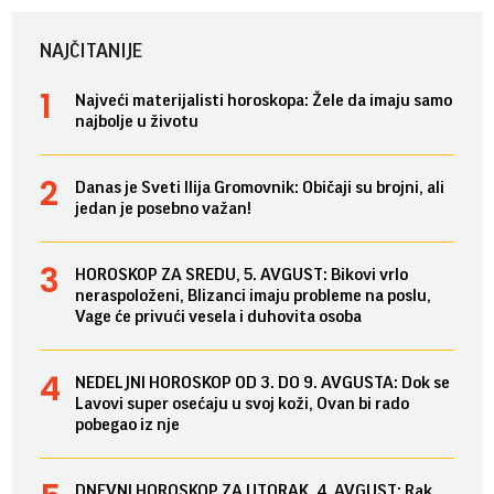
NAJČITANIJE
Najveći materijalisti horoskopa: Žele da imaju samo
najbolje u životu
Danas je Sveti Ilija Gromovnik: Običaji su brojni, ali
jedan je posebno važan!
HOROSKOP ZA SREDU, 5. AVGUST: Bikovi vrlo
neraspoloženi, Blizanci imaju probleme na poslu,
Vage će privući vesela i duhovita osoba
NEDELJNI HOROSKOP OD 3. DO 9. AVGUSTA: Dok se
Lavovi super osećaju u svoj koži, Ovan bi rado
pobegao iz nje
DNEVNI HOROSKOP ZA UTORAK, 4. AVGUST: Rak