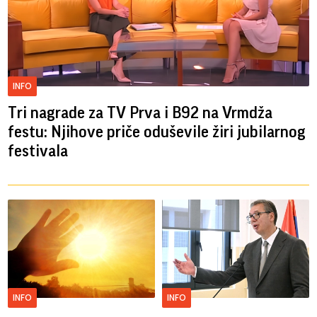
INFO
Tri nagrade za TV Prva i B92 na Vrmdža
festu: Njihove priče oduševile žiri jubilarnog
festivala
INFO
INFO