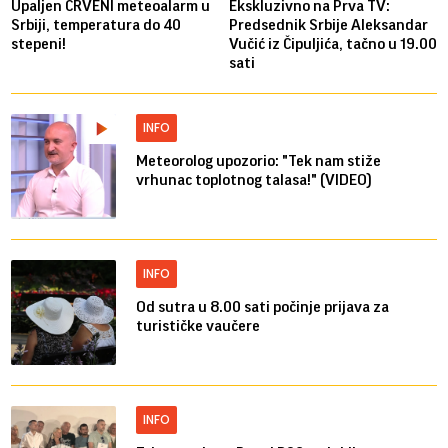
Upaljen CRVENI meteoalarm u
Ekskluzivno na Prva TV:
Srbiji, temperatura do 40
Predsednik Srbije Aleksandar
stepeni!
Vučić iz Čipuljića, tačno u 19.00
sati
INFO
Meteorolog upozorio: "Tek nam stiže
vrhunac toplotnog talasa!" (VIDEO)
INFO
Od sutra u 8.00 sati počinje prijava za
turističke vaučere
INFO