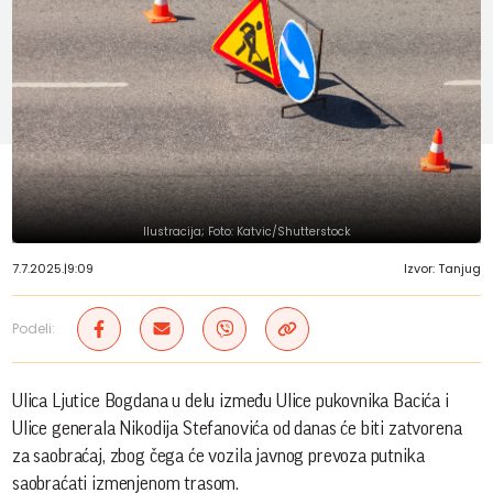
Ilustracija; Foto: Katvic/Shutterstock
7.7.2025.
|
9:09
Izvor: Tanjug
Podeli:
Ulica Ljutice Bogdana u delu između Ulice pukovnika Bacića i
Ulice generala Nikodija Stefanovića od danas će biti zatvorena
za saobraćaj, zbog čega će vozila javnog prevoza putnika
saobraćati izmenjenom trasom.