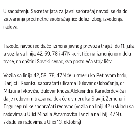
U saopštenju Sekretarijata za javni saobraćaj navodi se da do
zatvaranja predmetne saobraćajnice dolazi zbog izvođenja
radova.
Takođe, navodi se da će izmena javnog prevoza trajati do 11. jula,
a vozila sa linija 42, 59, 78 i 47N koristiće na izmenjenom delu
trase, na opštini Savski cenac, sva postojeća stajališta.
Vozila sa linija 42, 59, 78, 47N će u smeru ka Petlovom brdu,
Banjici i Resniku saobraćati ulicama Bulevar oslobođenja, dr
Milutina Ivkovića, Bulevar kneza Aleksandra Karađorđevića i
dalje redovnim trasama, dok će u smeru ka Slaviji, Zemunu i
Trgu republike saobraćati redovno (vozila na liniji 42 u skladu sa
radovima u Ulici Mihaila Avramovića i vozila na liniji 47N u
skladu sa radovima u Ulici 13. oktobra)