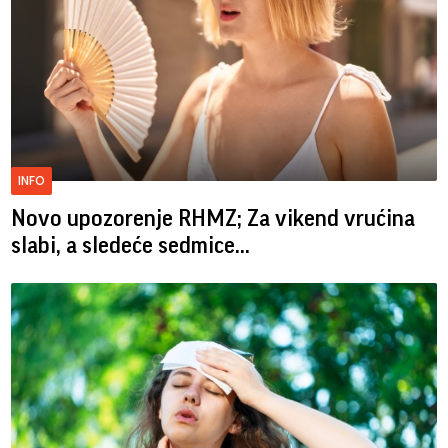
INFO
Novo upozorenje RHMZ; Za vikend vrućina
slabi, a sledeće sedmice...