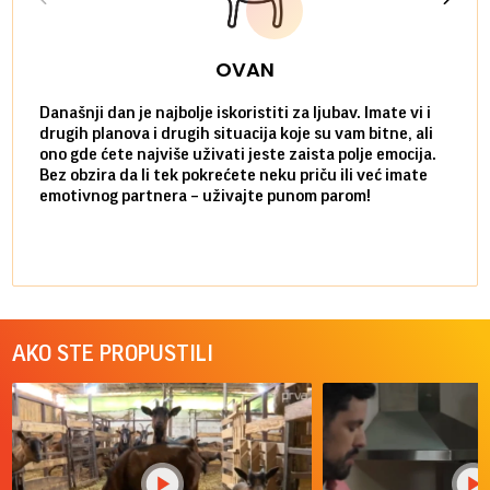
OVAN
Današnji dan je najbolje iskoristiti za ljubav. Imate vi i
Ako v
drugih planova i drugih situacija koje su vam bitne, ali
do ma
ono gde ćete najviše uživati jeste zaista polje emocija.
van g
Bez obzira da li tek pokrećete neku priču ili već imate
društ
emotivnog partnera – uživajte punom parom!
kolik
AKO STE PROPUSTILI