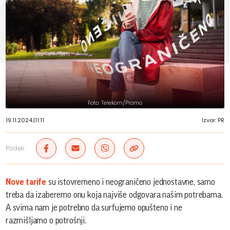
Foto: Telekom/Promo
19.11.2024.
|
11:11
Izvor: PR
Podeli:
Nove tarife
su istovremeno i neograničeno jednostavne, samo
treba da izaberemo onu koja najviše odgovara našim potrebama.
A svima nam je potrebno da surfujemo opušteno i ne
razmišljamo o potrošnji.