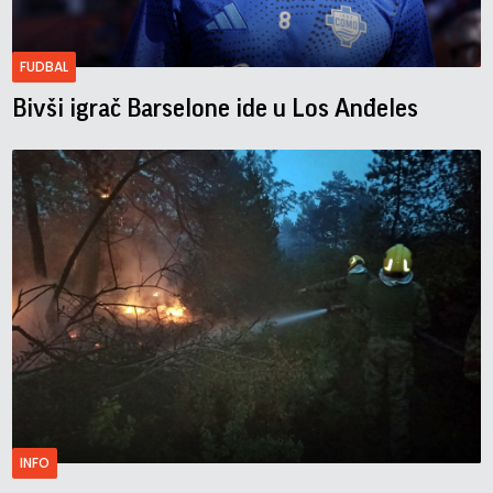
FUDBAL
Bivši igrač Barselone ide u Los Anđeles
INFO