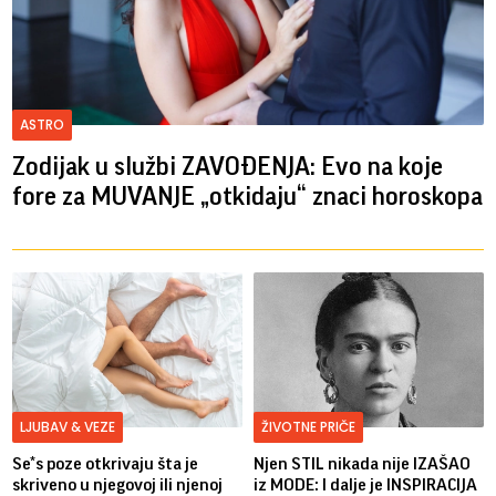
ASTRO
Zodijak u službi ZAVOĐENJA: Evo na koje
fore za MUVANJE „otkidaju“ znaci horoskopa
LJUBAV & VEZE
ŽIVOTNE PRIČE
Se*s poze otkrivaju šta je
Njen STIL nikada nije IZAŠAO
skriveno u njegovoj ili njenoj
iz MODE: I dalje je INSPIRACIJA