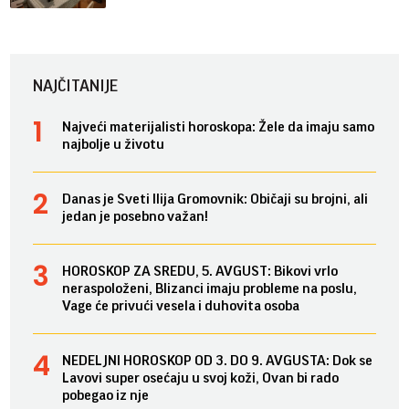
NAJČITANIJE
Najveći materijalisti horoskopa: Žele da imaju samo
najbolje u životu
Danas je Sveti Ilija Gromovnik: Običaji su brojni, ali
jedan je posebno važan!
HOROSKOP ZA SREDU, 5. AVGUST: Bikovi vrlo
neraspoloženi, Blizanci imaju probleme na poslu,
Vage će privući vesela i duhovita osoba
NEDELJNI HOROSKOP OD 3. DO 9. AVGUSTA: Dok se
Lavovi super osećaju u svoj koži, Ovan bi rado
pobegao iz nje