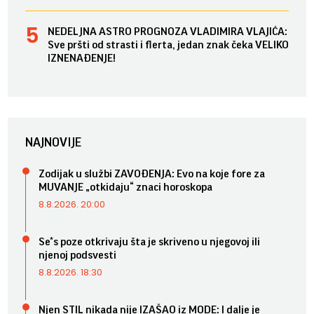
NEDELJNA ASTRO PROGNOZA VLADIMIRA VLAJIĆA:
Sve pršti od strasti i flerta, jedan znak čeka VELIKO
IZNENAĐENJE!
NAJNOVIJE
Zodijak u službi ZAVOĐENJA: Evo na koje fore za
MUVANJE „otkidaju“ znaci horoskopa
8.8.2026. 20:00
Se*s poze otkrivaju šta je skriveno u njegovoj ili
njenoj podsvesti
8.8.2026. 18:30
Njen STIL nikada nije IZAŠAO iz MODE: I dalje je