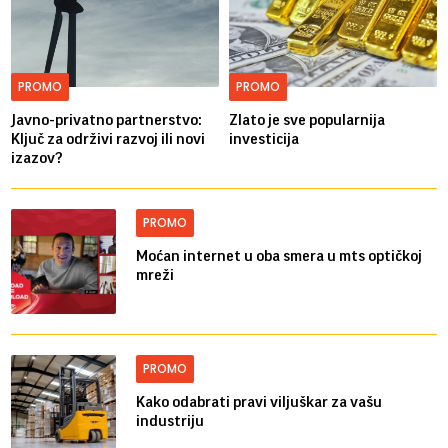
PROMO
PROMO
Javno-privatno partnerstvo:
Zlato je sve popularnija
Ključ za održivi razvoj ili novi
investicija
izazov?
PROMO
Moćan internet u oba smera u mts optičkoj
mreži
PROMO
Kako odabrati pravi viljuškar za vašu
industriju