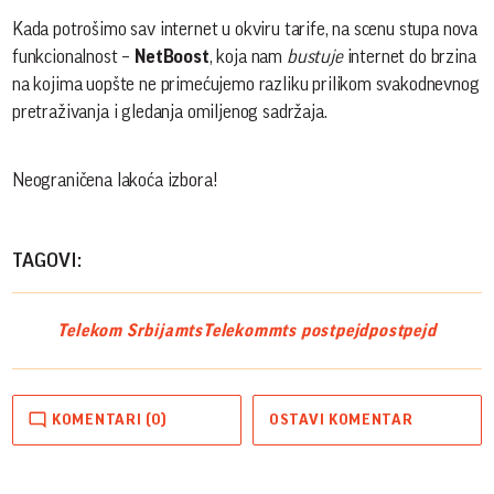
Kada potrošimo sav internet u okviru tarife, na scenu stupa nova
funkcionalnost –
NetBoost
, koja nam
bustuje
internet do brzina
na kojima uopšte ne primećujemo razliku prilikom svakodnevnog
pretraživanja i gledanja omiljenog sadržaja.
Neograničena lakoća izbora!
TAGOVI:
Telekom Srbija
mts
Telekom
mts postpejd
postpejd
KOMENTARI (0)
OSTAVI KOMENTAR