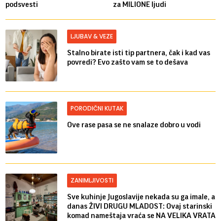
podsvesti
za MILIONE ljudi
LJUBAV & VEZE
Stalno birate isti tip partnera, čak i kad vas
povredi? Evo zašto vam se to dešava
PORODIČNI KUTAK
Ove rase pasa se ne snalaze dobro u vodi
ZANIMLJIVOSTI
Sve kuhinje Jugoslavije nekada su ga imale, a
danas ŽIVI DRUGU MLADOST: Ovaj starinski
komad nameštaja vraća se NA VELIKA VRATA