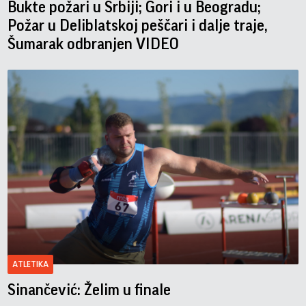
Bukte požari u Srbiji; Gori i u Beogradu;
Požar u Deliblatskoj peščari i dalje traje,
Šumarak odbranjen VIDEO
ATLETIKA
Sinančević: Želim u finale