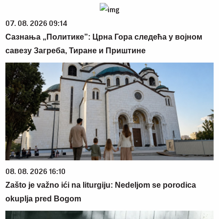
07. 08. 2026 09:14
Сазнања „Политике”: Црна Гора следећа у војном
савезу Загреба, Тиране и Приштине
08. 08. 2026 16:10
Zašto je važno ići na liturgiju: Nedeljom se porodica
okuplja pred Bogom