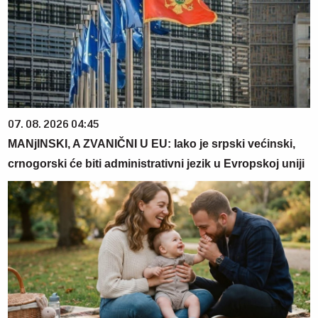
07. 08. 2026 04:45
MANjINSKI, A ZVANIČNI U EU: Iako je srpski većinski,
crnogorski će biti administrativni jezik u Evropskoj uniji