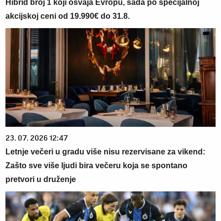
Hibrid broj 1 koji osvaja Evropu, sada po specijalnoj
akcijskoj ceni od 19.990€ do 31.8.
23. 07. 2026 12:47
Letnje večeri u gradu više nisu rezervisane za vikend:
Zašto sve više ljudi bira večeru koja se spontano
pretvori u druženje