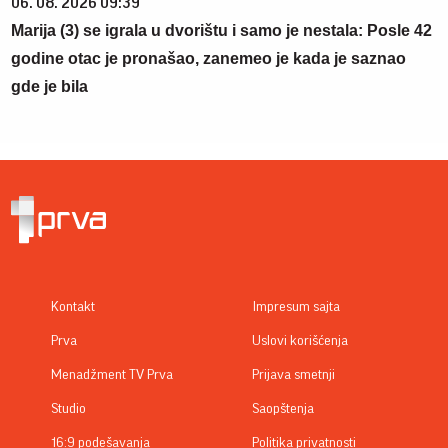
06. 08. 2026 09:39
Marija (3) se igrala u dvorištu i samo je nestala: Posle 42
godine otac je pronašao, zanemeo je kada je saznao
gde je bila
Kontakt
Impresum sajta
Prva
Uslovi korišćenja
Menadžment TV Prva
Prijava smetnji
Studio
Saopštenja
16:9 podešavanja
Politika privatnosti