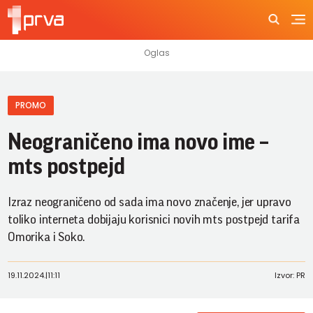
PROMO
Neograničeno ima novo ime –
mts postpejd
Izraz neograničeno od sada ima novo značenje, jer upravo
toliko interneta dobijaju korisnici novih mts postpejd tarifa
Omorika i Soko.
19.11.2024.
|
11:11
Izvor: PR