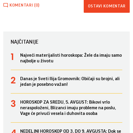
KOMENTARI (0)
OSTAVI KOMENTAR
NAJČITANIJE
Najveći materijalisti horoskopa: Žele da imaju samo
najbolje u životu
Danas je Sveti Ilija Gromovnik: Običaji su brojni, ali
jedan je posebno važan!
HOROSKOP ZA SREDU, 5. AVGUST: Bikovi vrlo
neraspoloženi, Blizanci imaju probleme na poslu,
Vage će privući vesela i duhovita osoba
NEDELJNI HOROSKOP OD 3. DO 9. AVGUSTA: Dok se