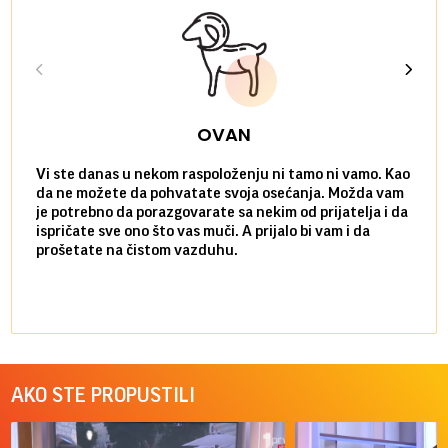
OVAN
Vi ste danas u nekom raspoloženju ni tamo ni vamo. Kao
Danas
da ne možete da pohvatate svoja osećanja. Možda vam
posve
je potrebno da porazgovarate sa nekim od prijatelja i da
susre
ispričate sve ono što vas muči. A prijalo bi vam i da
volel
prošetate na čistom vazduhu.
način
AKO STE PROPUSTILI