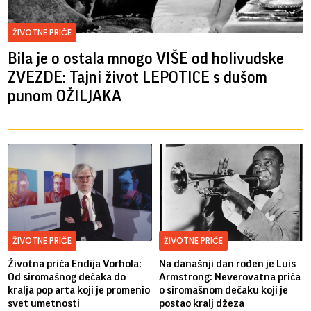
ŽIVOTNE PRIČE
Bila je o ostala mnogo VIŠE od holivudske
ZVEZDE: Tajni život LEPOTICE s dušom
punom OŽILJAKA
ŽIVOTNE PRIČE
ŽIVOTNE PRIČE
Životna priča Endija Vorhola:
Na današnji dan rođen je Luis
Od siromašnog dečaka do
Armstrong: Neverovatna priča
kralja pop arta koji je promenio
o siromašnom dečaku koji je
svet umetnosti
postao kralj džeza