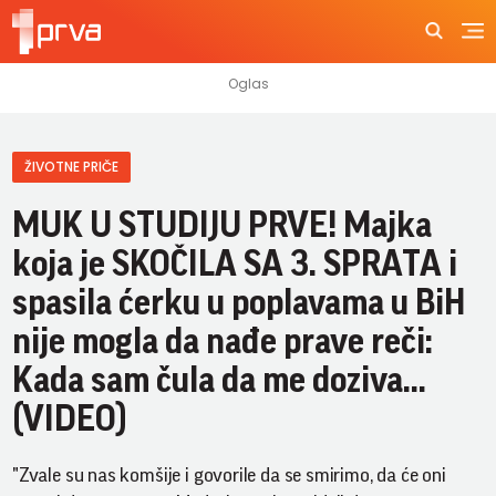
ŽIVOTNE PRIČE
MUK U STUDIJU PRVE! Majka
koja je SKOČILA SA 3. SPRATA i
spasila ćerku u poplavama u BiH
nije mogla da nađe prave reči:
Kada sam čula da me doziva...
(VIDEO)
"Zvale su nas komšije i govorile da se smirimo, da će oni