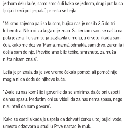
jednom delu kuće, samo smo čuli kako se jednom, drugi put kuća
ljulja i treći put je pala“, priseća se Lejla.
"Mi smo zajedno pali sa kućom, bujica nas je nosila 2,5 do tri
kiloemtra. Niko ni za koga nije znao. Sa ćerkom sam se našla na
pola jezera. Tu sam se ja zaglavila u mulju, u drvetu i kada sam
čula kako me doziva ’Mama, mama’, odmakla sam drvo, zaronila i
došla sam do nje. Previše smo bile teške, smrznute, za muža
ništa nisam znala“.
Lejla je priznala da je sve vreme čekala pomoć, ali pomoć nije
mogla ni da dođe do njihove kuće.
"Zvale su nas komšije i govorile da se smirimo, da će oni uspeti
da nas spasu. Međutim, oni su videli da za nas nema spasa, nego
nisu hteli da nam govore".
Kako se osetila kada je uspela da dohvati ćerku u toj bujici vode,
umesto odgovora u studiju Prve nastao je muk.