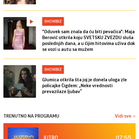
SHOWBIZ
"Oduvek sam znala da ću biti pevačica": Maja
Berović otkrila koju SVETSKU ZVEZDU sluša
poslednjih dana, a u čijim hitovima uživa dok
se vozi u autu sa mužem
SHOWBIZ
Glumica otkrila šta joj je donela uloga zle
policajke Čigdem: „Neke vrednosti
prevazilaze ljubav“
TRENUTNO NA PROGRAMU
Vidi sve
07:55
JUTRO