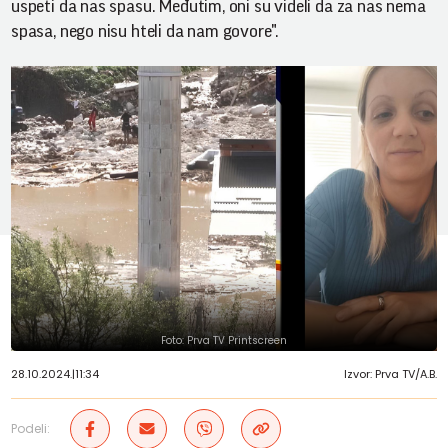
uspeti da nas spasu. Međutim, oni su videli da za nas nema
spasa, nego nisu hteli da nam govore".
Foto: Prva TV Printscreen
28.10.2024.
|
11:34
Izvor: Prva TV/A.B.
Podeli: