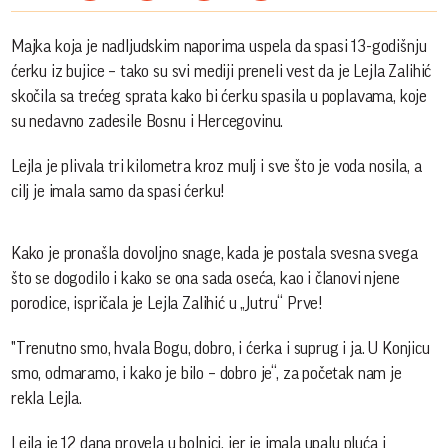
Majka koja je nadljudskim naporima uspela da spasi 13-godišnju
ćerku iz bujice – tako su svi mediji preneli vest da je Lejla Zalihić
skočila sa trećeg sprata kako bi ćerku spasila u poplavama, koje
su nedavno zadesile Bosnu i Hercegovinu.
Lejla je plivala tri kilometra kroz mulj i sve što je voda nosila, a
cilj je imala samo da spasi ćerku!
Kako je pronašla dovoljno snage, kada je postala svesna svega
što se dogodilo i kako se ona sada oseća, kao i članovi njene
porodice, ispričala je Lejla Zalihić u „Jutru“ Prve!
"Trenutno smo, hvala Bogu, dobro, i ćerka i suprug i ja. U Konjicu
smo, odmaramo, i kako je bilo – dobro je“, za početak nam je
rekla Lejla.
Lejla je 12 dana provela u bolnici, jer je imala upalu pluća i