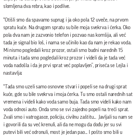
slomljena dva rebra, kao i podlive.
"Otišli smo da spavamo suprug i ja oko pola 12 uveče, na prvom
spratu kuće. Na drugom spratu su bile moja svekrva i ćerka. Oko
pola dva nam je zazvonio telefon i pozvao nas komšija, ali već
tada je signal bio loš, i nama se učinilo kao da nam je rekao voda.
Mi nismo pogledali kroz prozor, ostali smo budni narednih 15
minuta i tada smo pogledali kroz prozor i videli da je tada već
voda nadošla i da je prvi sprat već poplavljen“, priseća se Lejla i
nastavlja:
"Tada smo uzeli samo osnovne stvari i popeli se na drugi sprat
kuće, gde su bile svekrva i moja ćerka. Tu smo ostali narednih sat
vremena i videli kako voda samo buja. Tada smo videli kako nam
voda odnosi auto. Onda smo se svi zajedno popeli na treći sprat.
Zvali smo i vatrogasce, policiju, civilnu zaštitu... Javljali su nam se
i govorili da su već krenuli, ali da ne mogu da dođu jer su svi
putevi bili već odronuli, most je jedan pao... I pošto smo bili u