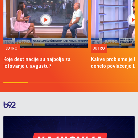
JUTRO
JUTRO
Koje destinacije su najbolje za
Kakve probleme je 
letovanje u avgustu?
donelo povlačenje D