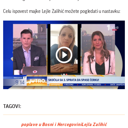
Celu ispovest majke Lejle Zalihić možete pogledati u nastavku:
Play
Vide
TAGOVI:
poplave u Bosni i Hercegovini
Lejla Zalihić