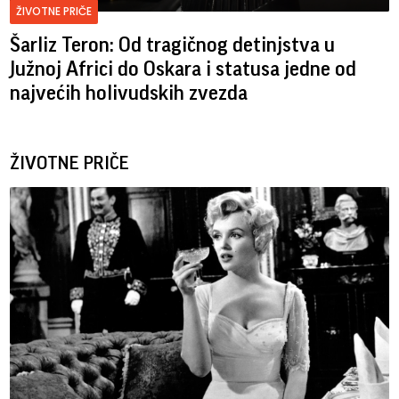
ŽIVOTNE PRIČE
Šarliz Teron: Od tragičnog detinjstva u
Južnoj Africi do Oskara i statusa jedne od
najvećih holivudskih zvezda
ŽIVOTNE PRIČE