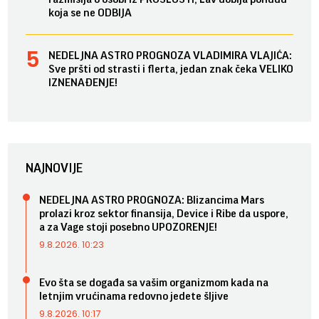
koja se ne ODBIJA
NEDELJNA ASTRO PROGNOZA VLADIMIRA VLAJIĆA:
Sve pršti od strasti i flerta, jedan znak čeka VELIKO
IZNENAĐENJE!
NAJNOVIJE
NEDELJNA ASTRO PROGNOZA: Blizancima Mars
prolazi kroz sektor finansija, Device i Ribe da uspore,
a za Vage stoji posebno UPOZORENJE!
9.8.2026. 10:23
Evo šta se događa sa vašim organizmom kada na
letnjim vrućinama redovno jedete šljive
9.8.2026. 10:17