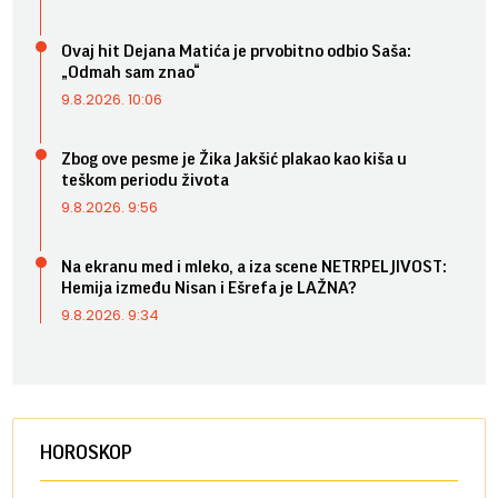
Ovaj hit Dejana Matića je prvobitno odbio Saša:
„Odmah sam znao“
9.8.2026. 10:06
Zbog ove pesme je Žika Jakšić plakao kao kiša u
teškom periodu života
9.8.2026. 9:56
Na ekranu med i mleko, a iza scene NETRPELJIVOST:
Hemija između Nisan i Ešrefa je LAŽNA?
9.8.2026. 9:34
HOROSKOP