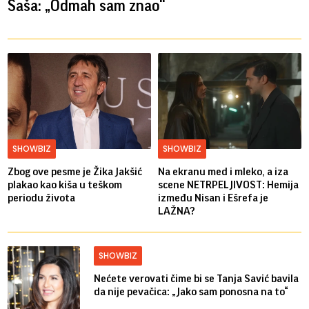
Saša: „Odmah sam znao“
SHOWBIZ
SHOWBIZ
Zbog ove pesme je Žika Jakšić
Na ekranu med i mleko, a iza
plakao kao kiša u teškom
scene NETRPELJIVOST: Hemija
periodu života
između Nisan i Ešrefa je
LAŽNA?
SHOWBIZ
Nećete verovati čime bi se Tanja Savić bavila
da nije pevačica: „Jako sam ponosna na to“