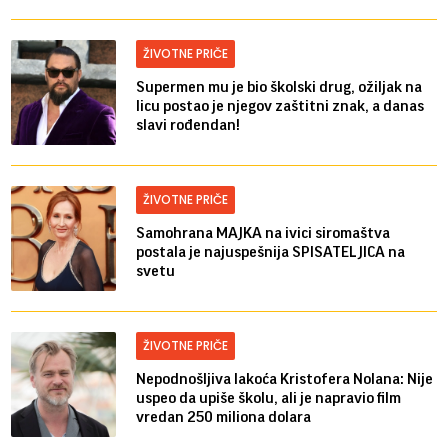
ŽIVOTNE PRIČE
Supermen mu je bio školski drug, ožiljak na
licu postao je njegov zaštitni znak, a danas
slavi rođendan!
ŽIVOTNE PRIČE
Samohrana MAJKA na ivici siromaštva
postala je najuspešnija SPISATELJICA na
svetu
ŽIVOTNE PRIČE
Nepodnošljiva lakoća Kristofera Nolana: Nije
uspeo da upiše školu, ali je napravio film
vredan 250 miliona dolara