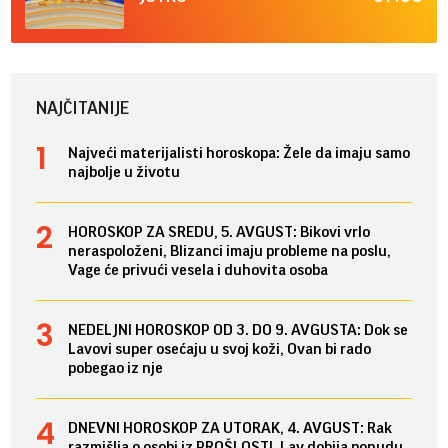
NAJČITANIJE
Najveći materijalisti horoskopa: Žele da imaju samo
najbolje u životu
HOROSKOP ZA SREDU, 5. AVGUST: Bikovi vrlo
neraspoloženi, Blizanci imaju probleme na poslu,
Vage će privući vesela i duhovita osoba
NEDELJNI HOROSKOP OD 3. DO 9. AVGUSTA: Dok se
Lavovi super osećaju u svoj koži, Ovan bi rado
pobegao iz nje
DNEVNI HOROSKOP ZA UTORAK, 4. AVGUST: Rak
razmišlja o osobi iz PROŠLOSTI, Lav dobija ponudu