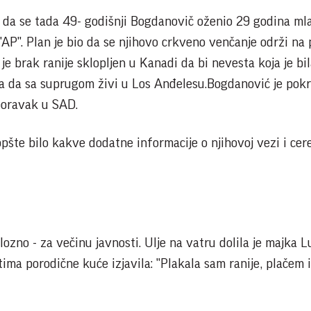
i da se tada 49- godišnji Bogdanovič oženio 29 godina m
AP". Plan je bio da se njihovo crkveno venčanje održi na 
je brak ranije sklopljen u Kanadi da bi nevesta koja je bi
la da sa suprugom živi u Los Anđelesu.Bogdanović je pok
 boravak u SAD.
opšte bilo kakve dodatne informacije o njihovoj vezi i cer
ozno - za večinu javnosti. Ulje na vatru dolila je majka L
tima porodične kuće izjavila: "Plakala sam ranije, plačem i