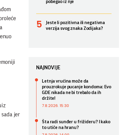
pobegao iz nje
lađom
proleće
Jeste li pozitivna ili negativna
la
verzija svog znaka Zodijaka?
renuo
emoniji
NAJNOVIJE
Letnja vrućina može da
prouzrokuje pucanje kondoma: Evo
GDE nikada ne bi trebalo da ih
držite!
uiz
7.8.2026. 15:30
 sada jer
Šta radi sunđer u frižideru? I kako
to utiče na hranu?
7.8.2026. 14:00