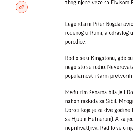
zbog njene veze sa Elvisom Pr
Legendarni Piter Bogdanovič j
rođenog u Rumi, a odraslog u 
porodice.
Rodio se u Kingstonu, gde su 
nego što se rodio. Neverovata
popularnost i šarm pretvorili
Među tim ženama bila je i Dor
nakon raskida sa Sibil. Mnog
Doroti koja je za dve godine 
sa Hjuom Hefnerom). A za je
neprihvatljiva. Radilo se o 