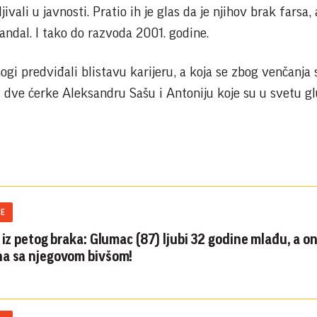
jivali u javnosti. Pratio ih je glas da je njihov brak farsa, 
andal. I tako do razvoda 2001. godine.
nogi predviđali blistavu karijeru, a koja se zbog venčanja 
 dve ćerke Aleksandru Sašu i Antoniju koje su u svetu 
ČE
 iz petog braka: Glumac (87) ljubi 32 godine mlađu, a o
na sa njegovom bivšom!