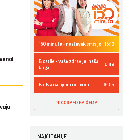
15:10
150 minuta - nastavak emisije
iveno!
Biostile - vaše zdravlje, naša
15:49
briga
16:05
Budva na pjenu od mora
PROGRAMSKA ŠEMA
svoju
NAJČITANIJE