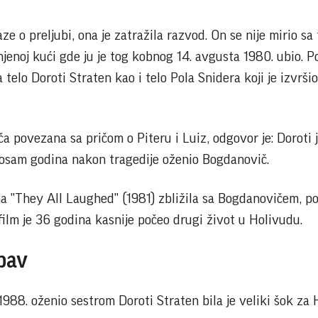
e o preljubi, ona je zatražila razvod. On se nije mirio sa
jenoj kući gde ju je tog kobnog 14. avgusta 1980. ubio. Pol
 telo Doroti Straten kao i telo Pola Snidera koji je izvršio
ča povezana sa pričom o Piteru i Luiz, odgovor je: Doroti j
 osam godina nakon tragedije oženio Bogdanovič.
a "They All Laughed" (1981) zbližila sa Bogdanovičem, po
film je 36 godina kasnije počeo drugi život u Holivudu.
ubav
988. oženio sestrom Doroti Straten bila je veliki šok za 