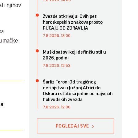
ali njihov
Zvezde otkrivaju: Ovih pet
horoskopskih znakova prosto
PUCAJU OD ZDRAVLJA
sa
7.8.2026. 13:00
glumačke
Muški satovi koji definišu stil u
2026. godini
7.8.2026. 12:53
Šarliz Teron: Od tragičnog
detinjstva u Južnoj Africi do
Oskara i statusa jedne od najvećih
holivudskih zvezda
na
7.8.2026. 12:00
POGLEDAJ SVE