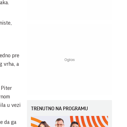
raka.
niste,
redno pre
g vrha, a
 Piter
ivnom
ila u vezi
TRENUTNO NA PROGRAMU
ze da ga