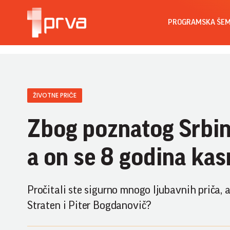
PROGRAMSKA ŠE
ŽIVOTNE PRIČE
Zbog poznatog Srbin
a on se 8 godina ka
Pročitali ste sigurno mnogo ljubavnih priča, a 
Straten i Piter Bogdanovič?