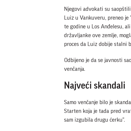
Njegovi advokati su saopštil
Luiz u Vankuveru, preneo je "
te godine u Los Anđelesu, ali 
državljanke ove zemlje, mog
proces da Luiz dobije stalni
Odbijeno je da se javnosti sa
venčanja.
Najveći skandali
Samo venčanje bilo je skandal
Starten koja je tada pred vra
sam izgubila drugu ćerku".