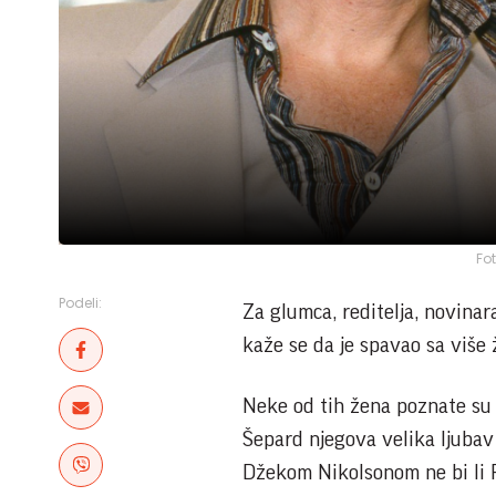
Fo
Podeli:
Za glumca, reditelja, novinara
kaže se da je spavao sa više 
Neke od tih žena poznate su j
Šepard njegova velika ljubav -
Džekom Nikolsonom ne bi li P