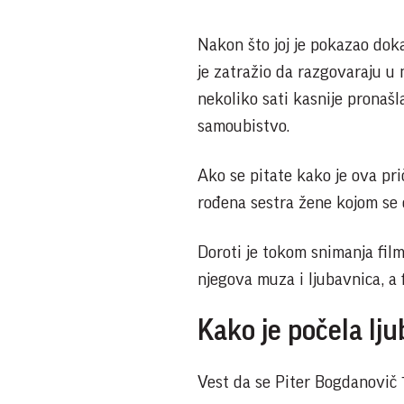
Nakon što joj je pokazao dokaz
je zatražio da razgovaraju u n
nekoliko sati kasnije pronašla
samoubistvo.
Ako se pitate kako je ova pri
rođena sestra žene kojom se
Doroti je tokom snimanja film
njegova muza i ljubavnica, a 
Kako je počela lj
Vest da se Piter Bogdanovič 1