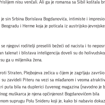
islijem nisu venčali. Ali ga je romansa sa Sibil koštala b
e sin Srbina Borislava Bogdanovića, intimiste i impresio
Beogradu i Herme koja je poticala iz austrijsko-jevrejske
se njegovi roditelji preselili bežeći od nacista i to nepos
n talenat i blistava inteligencija doveli su do holivudsko
 su ga u miljenika žena.
oti Straten, Plejbojeva zečica u čijem je zagrljaju završio
i su zavideli Piteru na vezi sa mlađanom i veoma atrakt
tri puta bila na duplerici čuvenog magazina (navodno je b
dnog muškarca je njena opčinjenost Bogdanovičem bila
njenom suprugu Polu Snideru koji je, kako bi nabavio doka