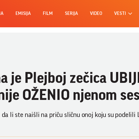
MA
EMISIJA
FILM
SERIJA
VIDEO
VESTI
a je Plejboj zečica UBI
snije OŽENIO njenom se
da li ste naišli na priču sličnu onoj koju su podelili 