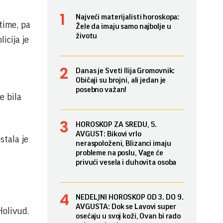
Najveći materijalisti horoskopa:
 time, pa
Žele da imaju samo najbolje u
životu
icija je
Danas je Sveti Ilija Gromovnik:
Običaji su brojni, ali jedan je
posebno važan!
e bila
HOROSKOP ZA SREDU, 5.
AVGUST: Bikovi vrlo
stala je
neraspoloženi, Blizanci imaju
probleme na poslu, Vage će
privući vesela i duhovita osoba
NEDELJNI HOROSKOP OD 3. DO 9.
AVGUSTA: Dok se Lavovi super
Holivud.
osećaju u svoj koži, Ovan bi rado