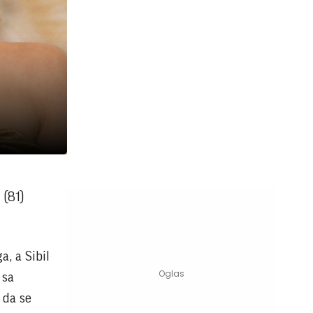
 (81)
a, a Sibil
 sa
 da se