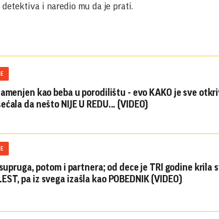
detektiva i naredio mu da je prati.
ČE
zamenjen kao beba u porodilištu - evo KAKO je sve otkr
ećala da nešto NIJE U REDU... (VIDEO)
ČE
 supruga, potom i partnera; od dece je TRI godine krila 
ST, pa iz svega izašla kao POBEDNIK (VIDEO)