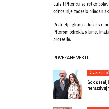
Luiz i Piter su se retko pojavl
odnos nije zadesio nijedan sk
Reditelj i glumica kojoj su m
Piterom odrekla glume, imaju
profesije.
POVEZANE VESTI
ŽIVOTNE PRI
Šok detalji
nerazdvoj