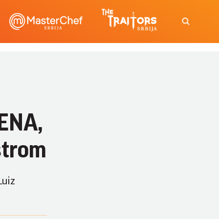
JENA,
strom
Luiz