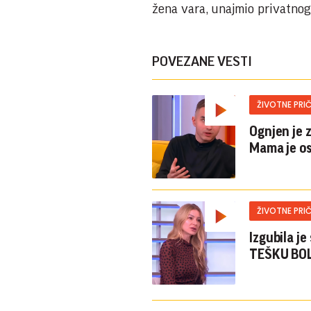
žena vara, unajmio privatnog 
POVEZANE VESTI
ŽIVOTNE PRI
Ognjen je 
Mama je os
ŽIVOTNE PRI
Izgubila je
TEŠKU BOLE