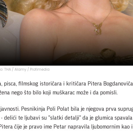
to: THA / Alamy / Profimedia
, pisca, filmskog istoričara i kritičara Pitera Bogdanoviča
žena nego što bilo koji muškarac može i da pomisli.
avnosti. Pesnikinja Poli Polat bila je njegova prva suprug
 delići te ljubavi su "slatki detalji" da je glumica spavala
itera čije je pravo ime Petar napravila ljubomornim kao i