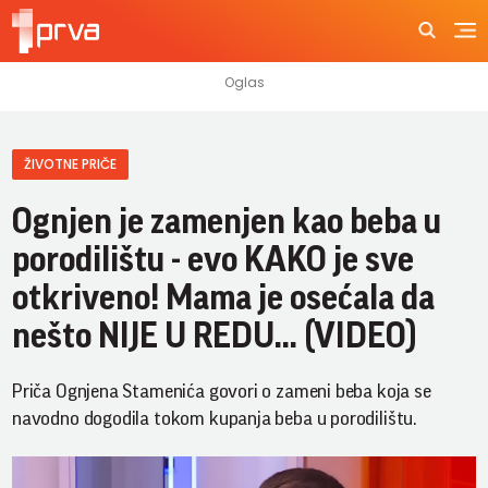
ŽIVOTNE PRIČE
Ognjen je zamenjen kao beba u
porodilištu - evo KAKO je sve
otkriveno! Mama je osećala da
nešto NIJE U REDU... (VIDEO)
Priča Ognjena Stamenića govori o zameni beba koja se
navodno dogodila tokom kupanja beba u porodilištu.