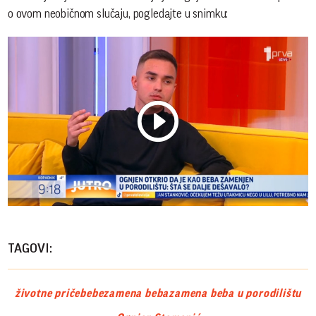
o ovom neobičnom slučaju, pogledajte u snimku:
Play
Vide
TAGOVI:
životne priče
bebe
zamena beba
zamena beba u porodilištu