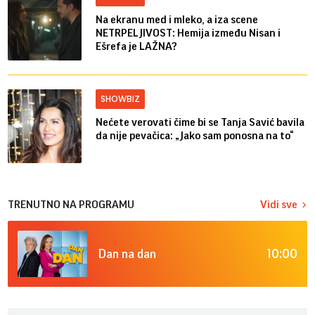
Na ekranu med i mleko, a iza scene
NETRPELJIVOST: Hemija između Nisan i
Ešrefa je LAŽNA?
SHOWBIZ
Nećete verovati čime bi se Tanja Savić bavila
da nije pevačica: „Jako sam ponosna na to“
TRENUTNO NA PROGRAMU
Vidi sve
10:00
Dan na dan