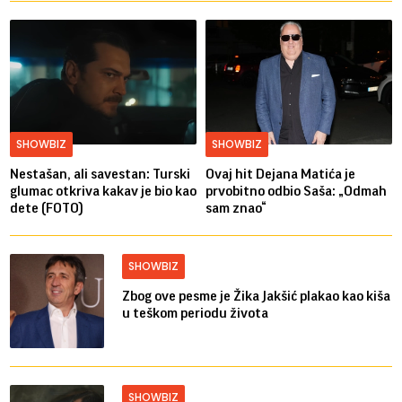
SHOWBIZ
SHOWBIZ
Nestašan, ali savestan: Turski
Ovaj hit Dejana Matića je
glumac otkriva kakav je bio kao
prvobitno odbio Saša: „Odmah
dete (FOTO)
sam znao“
SHOWBIZ
Zbog ove pesme je Žika Jakšić plakao kao kiša
u teškom periodu života
SHOWBIZ