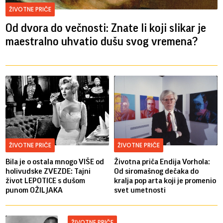
ŽIVOTNE PRIČE
Od dvora do večnosti: Znate li koji slikar je
maestralno uhvatio dušu svog vremena?
ŽIVOTNE PRIČE
ŽIVOTNE PRIČE
Bila je o ostala mnogo VIŠE od
Životna priča Endija Vorhola:
holivudske ZVEZDE: Tajni
Od siromašnog dečaka do
život LEPOTICE s dušom
kralja pop arta koji je promenio
punom OŽILJAKA
svet umetnosti
ŽIVOTNE PRIČE