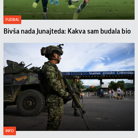
FUDBAL
Bivša nada Junajteda: Kakva sam budala bio
INFO