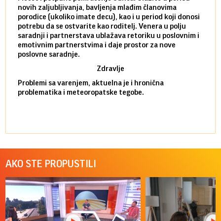
novih zaljubljivanja, bavljenja mlađim članovima
mlad 
porodice (ukoliko imate decu), kao i u period koji donosi
uvode
potrebu da se ostvarite kao roditelj. Venera u polju
stamb
saradnji i partnerstava ublažava retoriku u poslovnim i
porod
emotivnim partnerstvima i daje prostor za nove
situa
poslovne saradnje.
stabi
Zdravlje
Problemi sa varenjem, aktuelna je i hronična
problematika i meteoropatske tegobe.
AKO STE PROPUSTILI