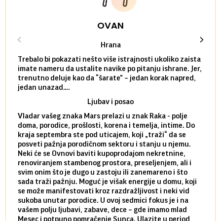
OVAN
Hrana
Trebalo bi pokazati nešto više istrajnosti ukoliko zaista
Sedmi
imate nameru da ustalite navike po pitanju ishrane. Jer,
čak p
trenutno deluje kao da “šarate” – jedan korak napred,
pokuš
jedan unazad….
unes
Ljubav i posao
Vladar vašeg znaka Mars prelazi u znak Raka - polje
Mars 
doma, porodice, prošlosti, korena i temelja, intime. Do
rodbi
kraja septembra ste pod uticajem, koji „traži“ da se
kraja
posveti pažnja porodičnom sektoru i stanju u njemu.
dinam
Neki će se Ovnovi baviti kupoprodajom nekretnine,
istov
renoviranjem stambenog prostora, preseljenjem, ali i
brze 
svim onim što je dugo u zastoju ili zanemareno i što
za sa
sada traži pažnju. Moguć je višak energije u domu, koji
treba
se može manifestovati kroz razdražljivost i neki vid
poslu
sukoba unutar porodice. U ovoj sedmici fokus je i na
defin
vašem polju ljubavi, zabave, dece – gde imamo mlad
partn
Mesec i potpuno pomračenje Sunca. Ulazite u period
reago