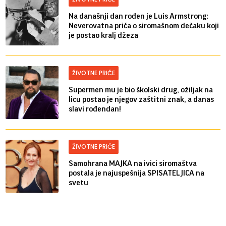
Na današnji dan rođen je Luis Armstrong:
Neverovatna priča o siromašnom dečaku koji
je postao kralj džeza
ŽIVOTNE PRIČE
Supermen mu je bio školski drug, ožiljak na
licu postao je njegov zaštitni znak, a danas
slavi rođendan!
ŽIVOTNE PRIČE
Samohrana MAJKA na ivici siromaštva
postala je najuspešnija SPISATELJICA na
svetu