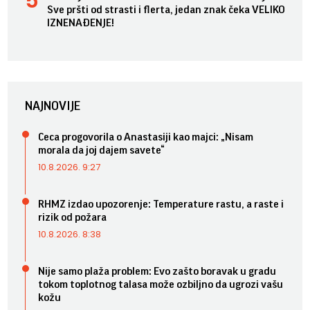
Sve pršti od strasti i flerta, jedan znak čeka VELIKO
IZNENAĐENJE!
NAJNOVIJE
Ceca progovorila o Anastasiji kao majci: „Nisam
morala da joj dajem savete“
10.8.2026. 9:27
RHMZ izdao upozorenje: Temperature rastu, a raste i
rizik od požara
10.8.2026. 8:38
Nije samo plaža problem: Evo zašto boravak u gradu
tokom toplotnog talasa može ozbiljno da ugrozi vašu
kožu