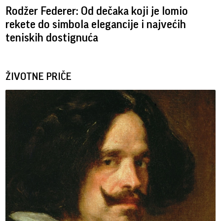
Rodžer Federer: Od dečaka koji je lomio
rekete do simbola elegancije i najvećih
teniskih dostignuća
ŽIVOTNE PRIČE