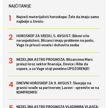
NAJČITANIJE
Najveći materijalisti horoskopa: Žele da imaju samo
najbolje u životu
HOROSKOP ZA SREDU, 5. AVGUST: Bikovi vrlo
neraspoloženi, Blizanci imaju probleme na poslu,
Vage će privući vesela i duhovita osoba
NEDELJNA ASTRO PROGNOZA: Blizancima Mars
prolazi kroz sektor finansija, Device i Ribe da
uspore, a za Vage stoji posebno UPOZORENJE!
DNEVNI HOROSKOP ZA 9. AVGUST: Škorpije na
granici svađe sa partnerom; Lavovi - spremite se na
KOMPROMIS!
NEDELJNA ASTRO PROGNOZA VLADIMIRA VLAJIĆA: