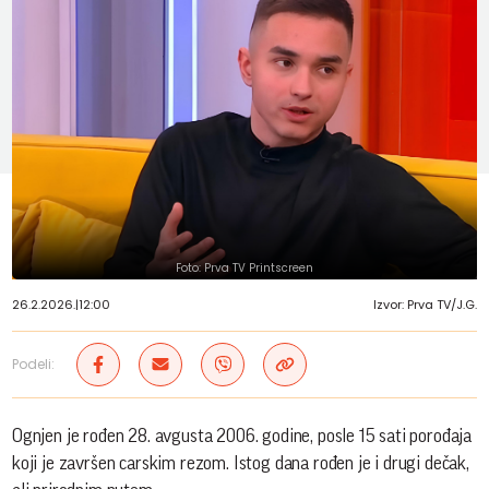
Foto: Prva TV Printscreen
26.2.2026.
|
12:00
Izvor: Prva TV/J.G.
Podeli:
Ognjen je rođen 28. avgusta 2006. godine, posle 15 sati porođaja
koji je završen carskim rezom. Istog dana rođen je i drugi dečak,