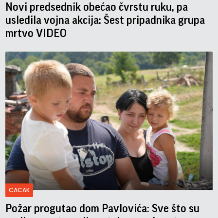
Novi predsednik obećao čvrstu ruku, pa
usledila vojna akcija: Šest pripadnika grupa
mrtvo VIDEO
CACAK
Požar progutao dom Pavlovića: Sve što su