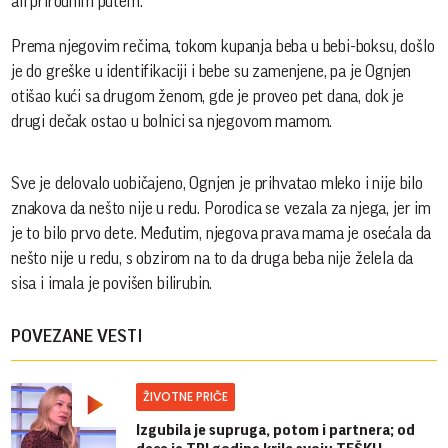
ali prirodnim putem.
Prema njegovim rečima, tokom kupanja beba u bebi-boksu, došlo
je do greške u identifikaciji i bebe su zamenjene, pa je Ognjen
otišao kući sa drugom ženom, gde je proveo pet dana, dok je
drugi dečak ostao u bolnici sa njegovom mamom.
Sve je delovalo uobičajeno, Ognjen je prihvatao mleko i nije bilo
znakova da nešto nije u redu. Porodica se vezala za njega, jer im
je to bilo prvo dete. Međutim, njegova prava mama je osećala da
nešto nije u redu, s obzirom na to da druga beba nije želela da
sisa i imala je povišen bilirubin.
POVEZANE VESTI
ŽIVOTNE PRIČE
Izgubila je supruga, potom i partnera; od