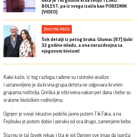
dece je TRI godine krila svoju TEŠKU
BOLEST, pa iz svega izašla kao POBEDNIK
(VIDEO)
ŽIVOTNE PRIČE
Šok detalji iz petog braka: Glumac (87) ljubi
32 godine mlađu, a ona nerazdvojna sa
njegovom bivšom!
Kako kaže, iz tog razloga, rađene su rutinske analize
i ustanovljeno je da krvna grupa deteta ne odgovara krvnim
grupama roditelja. Greška je otkrivena nakon pet dana i bebe su
vraćene biološkim roditeljima.
Ognjen je svoje iskustvo podelio javno putem TikToka, a na
Fejsbuku je potom dobio i poruku od oca druge, zamenjene bebe.
Šta mu je taj čovek rekao i šta je još Ognjen sve imao da ispriča