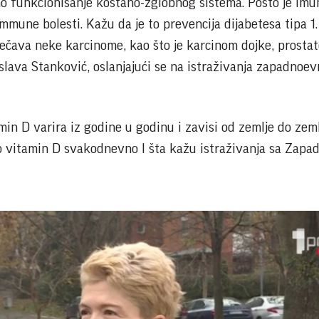
o funkcionisanje koštano-zglobnog sistema. Pošto je imu
mune bolesti. Kažu da je to prevencija dijabetesa tipa 1.
čava neke karcinome, kao što je karcinom dojke, prostate
slava Stanković, oslanjajući se na istraživanja zapadnoe
in D varira iz godine u godinu i zavisi od zemlje do zeml
o vitamin D svakodnevno I šta kažu istraživanja sa Zapad