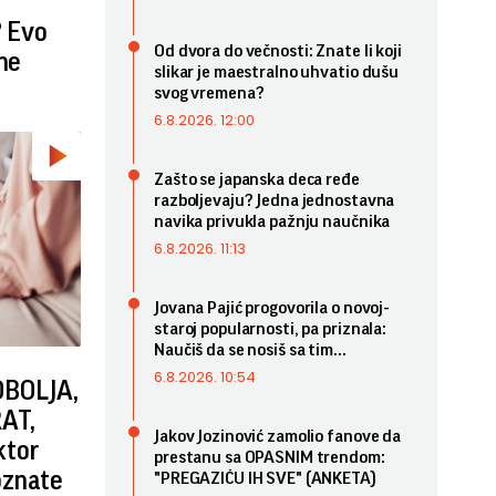
? Evo
Od dvora do večnosti: Znate li koji
 ne
slikar je maestralno uhvatio dušu
svog vremena?
6.8.2026. 12:00
Zašto se japanska deca ređe
razboljevaju? Jedna jednostavna
navika privukla pažnju naučnika
6.8.2026. 11:13
Jovana Pajić progovorila o novoj-
staroj popularnosti, pa priznala:
Naučiš da se nosiš sa tim...
6.8.2026. 10:54
BOLJA,
AT,
Jakov Jozinović zamolio fanove da
ktor
prestanu sa OPASNIM trendom:
oznate
"PREGAZIĆU IH SVE" (ANKETA)