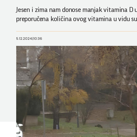
Jesen i zima nam donose manjak vitamina D u
preporučena količina ovog vitamina u vidu s
5.12.2024.
|
10:36