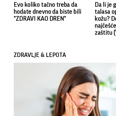
Evo koliko tačno treba da
Da li je
hodate dnevno da biste bili
talasa o
"ZDRAVI KAO DREN"
kožu? D
najčešće
zaštitu 
ZDRAVLJE & LEPOTA