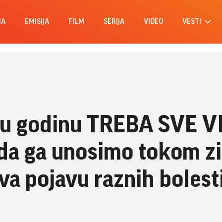
MA
EMISIJA
FILM
SERIJA
VIDEO
VESTI
e u godinu TREBA SVE V
da ga unosimo tokom z
a pojavu raznih bolesti.