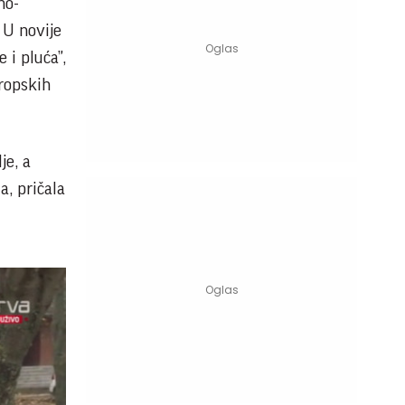
no-
 U novije
 i pluća”,
vropskih
je, a
a, pričala