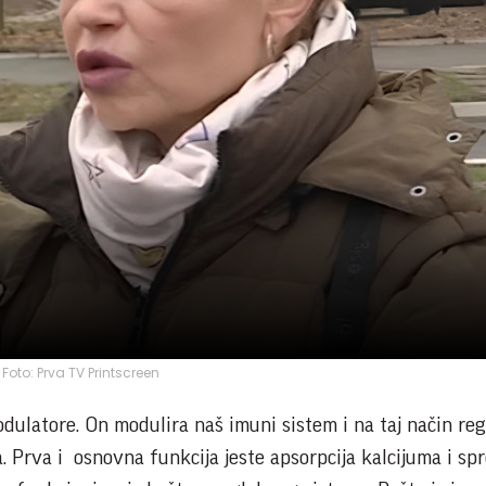
Foto: Prva TV Printscreen
ulatore. On modulira naš imuni sistem i na taj način reg
a. Prva i osnovna funkcija jeste apsorpcija kalcijuma i sp