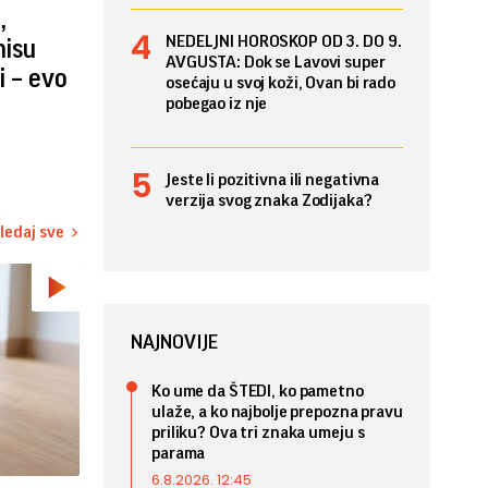
,
NEDELJNI HOROSKOP OD 3. DO 9.
nisu
AVGUSTA: Dok se Lavovi super
i – evo
osećaju u svoj koži, Ovan bi rado
pobegao iz nje
Jeste li pozitivna ili negativna
verzija svog znaka Zodijaka?
ledaj sve
NAJNOVIJE
Ko ume da ŠTEDI, ko pametno
ulaže, a ko najbolje prepozna pravu
priliku? Ova tri znaka umeju s
parama
6.8.2026. 12:45