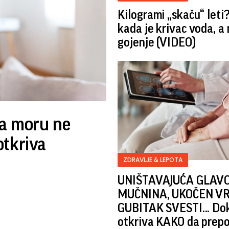
Kilogrami „skaču“ leti
kada je krivac voda, a
gojenje (VIDEO)
a moru ne
otkriva
ZDRAVLJE & LEPOTA
UNIŠTAVAJUĆA GLAVO
MUČNINA, UKOČEN VR
GUBITAK SVESTI... Do
otkriva KAKO da prep