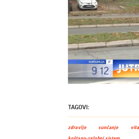
TAGOVI:
zdravlje
sunčanje
vit
koštano-zglobni sistem