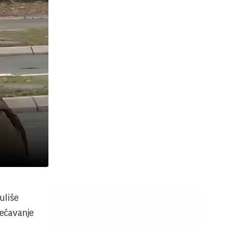
uliše
rečavanje