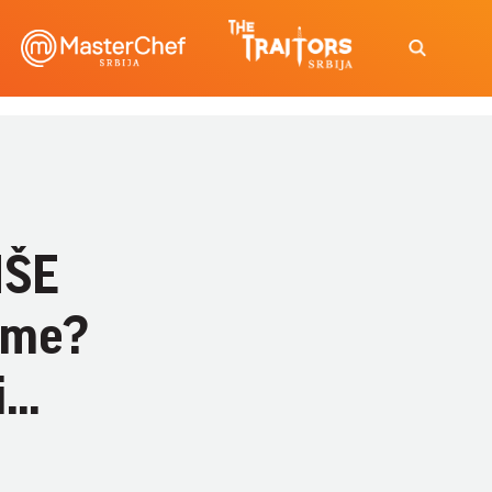
IŠE
ime?
..