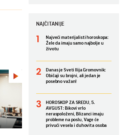
NAJČITANIJE
Najveći materijalisti horoskopa:
Žele da imaju samo najbolje u
životu
Danas je Sveti Ilija Gromovnik:
Običaji su brojni, ali jedan je
posebno važan!
HOROSKOP ZA SREDU, 5.
AVGUST: Bikovi vrlo
neraspoloženi, Blizanci imaju
probleme na poslu, Vage će
privući vesela i duhovita osoba