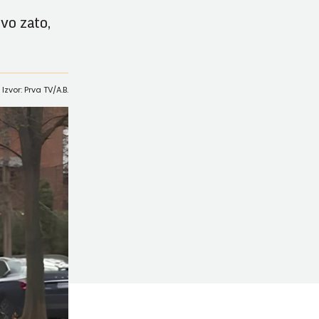
vo zato,
Izvor: Prva TV/A.B.