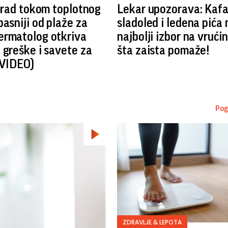
 grad tokom toplotnog
Lekar upozorava: Kafa
pasniji od plaže za
sladoled i ledena pića 
ermatolog otkriva
najbolji izbor na vrućin
 greške i savete za
šta zaista pomaže!
(VIDEO)
Pog
ZDRAVLJE & LEPOTA