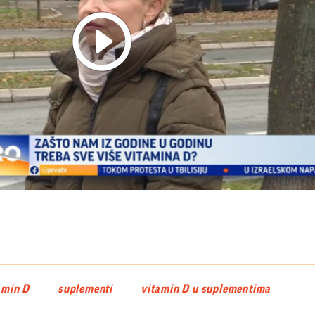
Play
Video
amin D
suplementi
vitamin D u suplementima