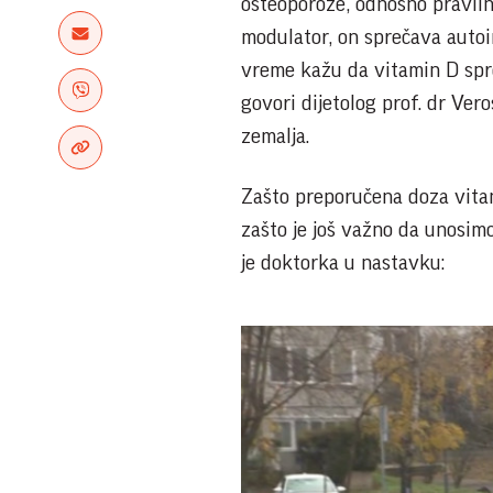
osteoporoze, odnosno praviln
modulator, on sprečava autoim
vreme kažu da vitamin D spre
govori dijetolog prof. dr
Vero
zemalja.
Zašto preporučena doza vitam
zašto je još važno da unosim
je doktorka u nastavku: