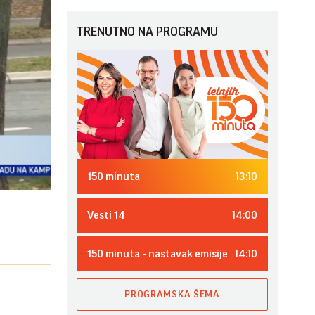
TRENUTNO NA PROGRAMU
13:10
150 minuta
14:00
Vesti 14
14:10
150 minuta - nastavak emisije
PROGRAMSKA ŠEMA