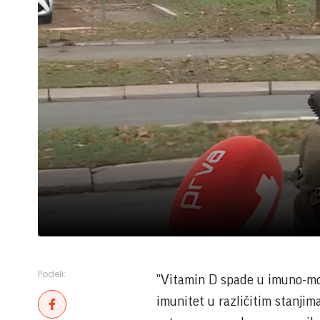
Podeli:
"Vitamin D spade u imuno-mod
imunitet u različitim stanjim