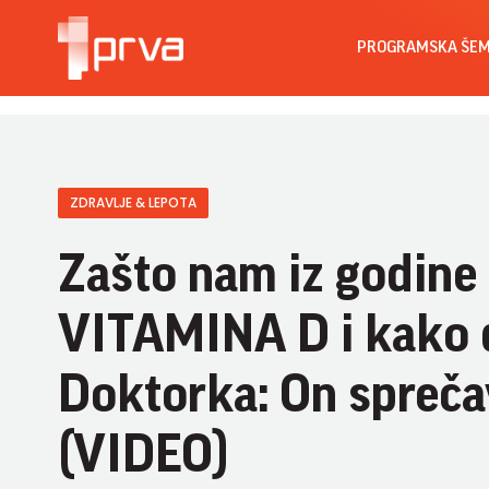
PROGRAMSKA ŠE
ZDRAVLJE & LEPOTA
Zašto nam iz godin
VITAMINA D i kako 
Doktorka: On sprečav
(VIDEO)