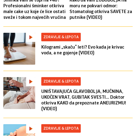
Profesionalni šminker otkriva
moru ne pokvari odmor:
male cake uz koje će lice ostati
Stomatolog otkriva SAVETE za
sveže i tokom najvećih vrućina
putnike (VIDEO)
ZDRAVLJE & LEPOTA
Kilogrami „skaču“ leti? Evo kada je krivac
voda, a ne gojenje (VIDEO)
ZDRAVLJE & LEPOTA
UNIŠTAVAJUĆA GLAVOBOLJA, MUČNINA,
UKOČEN VRAT, GUBITAK SVESTI... Doktor
otkriva KAKO da prepoznate ANEURIZMU!
(VIDEO)
ZDRAVLJE & LEPOTA