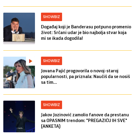
SHOWBIZ
Događaj koji je Banderasu potpuno promenio
život: Srčani udar je bio najbolja stvar koja
mi se ikada dogodila!
SHOWBIZ
Jovana Pajić progovorila o novoj-staroj
popularnosti, pa priznala: Naučiš da se nosiš
sa tim...
SHOWBIZ
Jakov Jozinović zamolio fanove da prestanu
sa OPASNIM trendom: "PREGAZIĆU IH SVE"
(ANKETA)