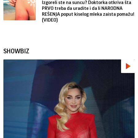
Izgoreli ste na suncu? Doktorka otkriva šta
PRVO treba da uradite i da li NARODNA
REŠENJA poput kiselog mleka zaista pomažu!
(VIDEO)
SHOWBIZ