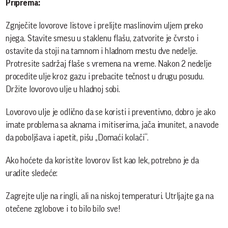
Priprema:
Zgnječite lovorove listove i prelijte maslinovim uljem preko
njega. Stavite smesu u staklenu flašu, zatvorite je čvrsto i
ostavite da stoji na tamnom i hladnom mestu dve nedelje.
Protresite sadržaj flaše s vremena na vreme. Nakon 2 nedelje
procedite ulje kroz gazu i prebacite tečnost u drugu posudu.
Držite lovorovo ulje u hladnoj sobi.
Lovorovo ulje je odlično da se koristi i preventivno, dobro je ako
imate problema sa aknama i mitiserima, jača imunitet, a navode
da poboljšava i apetit, pišu „Domaći kolači“.
Ako hoćete da koristite lovorov list kao lek, potrebno je da
uradite sledeće:
Zagrejte ulje na ringli, ali na niskoj temperaturi. Utrljajte ga na
otečene zglobove i to bilo bilo sve!