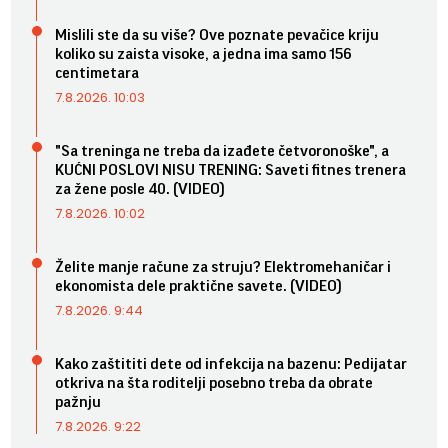
Mislili ste da su više? Ove poznate pevačice kriju
koliko su zaista visoke, a jedna ima samo 156
centimetara
7.8.2026. 10:03
"Sa treninga ne treba da izađete četvoronoške", a
KUĆNI POSLOVI NISU TRENING: Saveti fitnes trenera
za žene posle 40. (VIDEO)
7.8.2026. 10:02
Želite manje račune za struju? Elektromehaničar i
ekonomista dele praktične savete. (VIDEO)
7.8.2026. 9:44
Kako zaštititi dete od infekcija na bazenu: Pedijatar
otkriva na šta roditelji posebno treba da obrate
pažnju
7.8.2026. 9:22