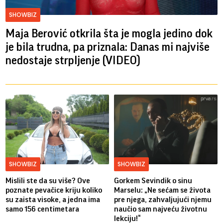
SHOWBIZ
Maja Berović otkrila šta je mogla jedino dok
je bila trudna, pa priznala: Danas mi najviše
nedostaje strpljenje (VIDEO)
SHOWBIZ
SHOWBIZ
Mislili ste da su više? Ove
Gorkem Sevindik o sinu
poznate pevačice kriju koliko
Marselu: „Ne sećam se života
su zaista visoke, a jedna ima
pre njega, zahvaljujući njemu
samo 156 centimetara
naučio sam najveću životnu
lekciju!“