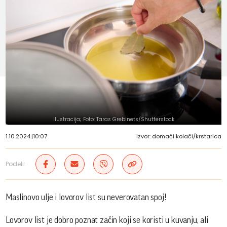
Ilustracija; Foto: Taras Grebinets/Shutterstock
1.10.2024.
|
10:07
Izvor: domaći kolači/krstarica
Podeli:
Maslinovo ulje i lovorov list su neverovatan spoj!
Lovorov list je dobro poznat začin koji se koristi u kuvanju, ali