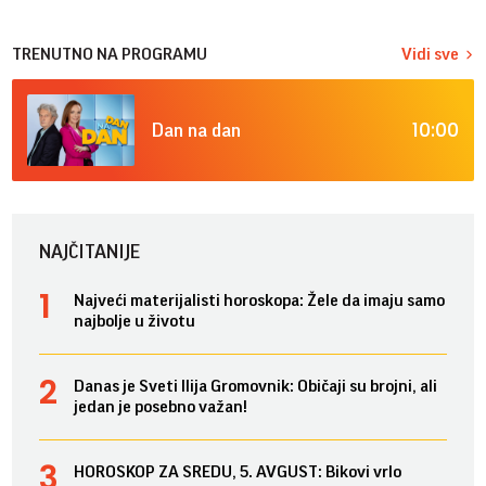
TRENUTNO NA PROGRAMU
Vidi sve
10:00
Dan na dan
NAJČITANIJE
Najveći materijalisti horoskopa: Žele da imaju samo
najbolje u životu
Danas je Sveti Ilija Gromovnik: Običaji su brojni, ali
jedan je posebno važan!
HOROSKOP ZA SREDU, 5. AVGUST: Bikovi vrlo