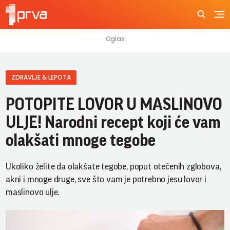
ZDRAVLJE & LEPOTA
POTOPITE LOVOR U MASLINOVO
ULJE! Narodni recept koji će vam
olakšati mnoge tegobe
Ukoliko želite da olakšate tegobe, poput otečenih zglobova,
akni i mnoge druge, sve što vam je potrebno jesu lovor i
maslinovo ulje.