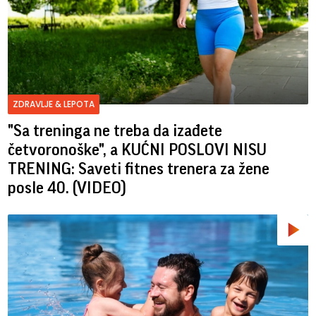
ZDRAVLJE & LEPOTA
"Sa treninga ne treba da izađete
četvoronoške", a KUĆNI POSLOVI NISU
TRENING: Saveti fitnes trenera za žene
posle 40. (VIDEO)