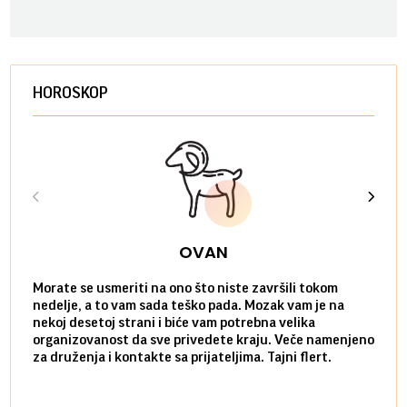
HOROSKOP
OVAN
Morate se usmeriti na ono što niste završili tokom
Sve n
nedelje, a to vam sada teško pada. Mozak vam je na
potpu
nekoj desetoj strani i biće vam potrebna velika
stvar
organizovanost da sve privedete kraju. Veče namenjeno
tempo
za druženja i kontakte sa prijateljima. Tajni flert.
najbl