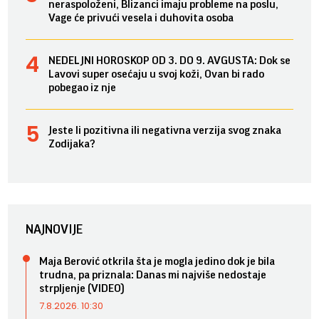
neraspoloženi, Blizanci imaju probleme na poslu,
Vage će privući vesela i duhovita osoba
NEDELJNI HOROSKOP OD 3. DO 9. AVGUSTA: Dok se
Lavovi super osećaju u svoj koži, Ovan bi rado
pobegao iz nje
Jeste li pozitivna ili negativna verzija svog znaka
Zodijaka?
NAJNOVIJE
Maja Berović otkrila šta je mogla jedino dok je bila
trudna, pa priznala: Danas mi najviše nedostaje
strpljenje (VIDEO)
7.8.2026. 10:30