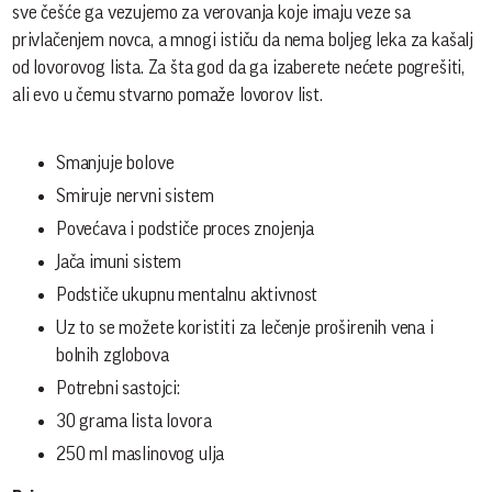
sve češće ga vezujemo za verovanja koje imaju veze sa
privlačenjem novca, a mnogi ističu da nema boljeg leka za kašalj
od lovorovog lista. Za šta god da ga izaberete nećete pogrešiti,
ali evo u čemu stvarno pomaže lovorov list.
Smanjuje bolove
Smiruje nervni sistem
Povećava i podstiče proces znojenja
Jača imuni sistem
Podstiče ukupnu mentalnu aktivnost
Uz to se možete koristiti za lečenje proširenih vena i
bolnih zglobova
Potrebni sastojci:
30 grama lista lovora
250 ml maslinovog ulja