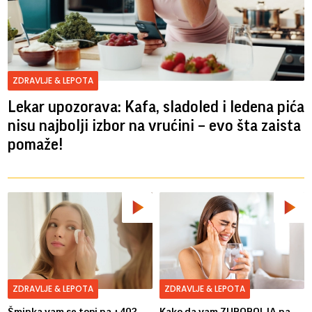
ZDRAVLJE & LEPOTA
Lekar upozorava: Kafa, sladoled i ledena pića
nisu najbolji izbor na vrućini – evo šta zaista
pomaže!
ZDRAVLJE & LEPOTA
ZDRAVLJE & LEPOTA
Šminka vam se topi na +40?
Kako da vam ZUBOBOLJA na