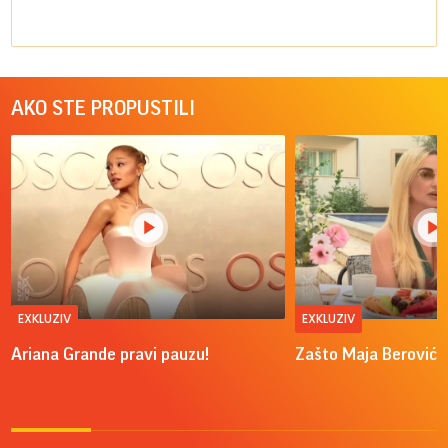
AKO STE PROPUSTILI
EXKLUZIV
EXKLUZIV
Ariana Grande pravi pauzu!
Zašto Maja Berović v