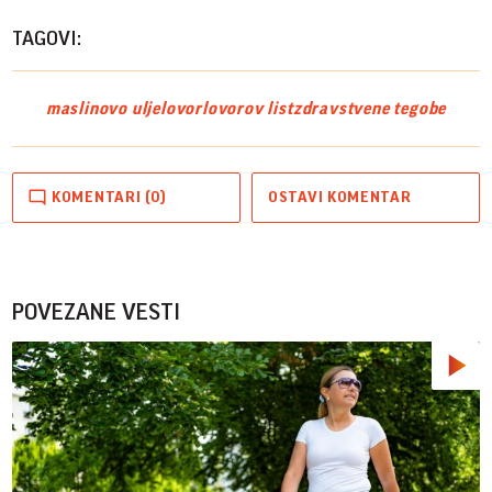
TAGOVI:
maslinovo ulje
lovor
lovorov list
zdravstvene tegobe
KOMENTARI (0)
OSTAVI KOMENTAR
POVEZANE VESTI