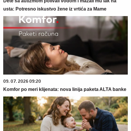
Dete sa autizmom polivali vodom i mazali mu lak na
usta: Potresno iskustvo žene iz vrtića za Mame
09. 07. 2026 09:20
Komfor po meri klijenata: nova linija paketa ALTA banke