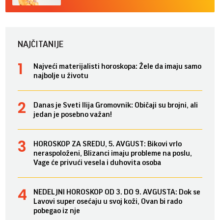
NAJČITANIJE
Najveći materijalisti horoskopa: Žele da imaju samo
najbolje u životu
Danas je Sveti Ilija Gromovnik: Običaji su brojni, ali
jedan je posebno važan!
HOROSKOP ZA SREDU, 5. AVGUST: Bikovi vrlo
neraspoloženi, Blizanci imaju probleme na poslu,
Vage će privući vesela i duhovita osoba
NEDELJNI HOROSKOP OD 3. DO 9. AVGUSTA: Dok se
Lavovi super osećaju u svoj koži, Ovan bi rado
pobegao iz nje