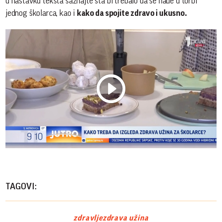
u nastavku teksta saznajte šta bi trebalo da se nađe u torbi
jednog školarca, kao i
kako da spojite zdravo i ukusno.
Play
Vide
TAGOVI:
zdravlje
zdrava užina