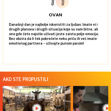
OVAN
Današnji dan je najbolje iskoristiti za ljubav. Imate vi i
Ako v
drugih planova i drugih situacija koje su vam bitne, ali
do ma
ono gde ćete najviše uživati jeste zaista polje emocija.
van g
Bez obzira da li tek pokrećete neku priču ili već imate
društ
emotivnog partnera – uživajte punom parom!
kolik
AKO STE PROPUSTILI