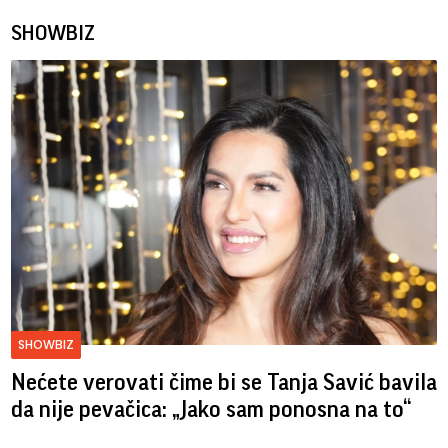
SHOWBIZ
SHOWBIZ
Nećete verovati čime bi se Tanja Savić bavila
da nije pevačica: „Jako sam ponosna na to“