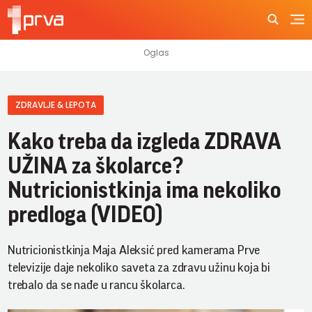
ZDRAVLJE & LEPOTA
Kako treba da izgleda ZDRAVA
UŽINA za školarce?
Nutricionistkinja ima nekoliko
predloga (VIDEO)
Nutricionistkinja Maja Aleksić pred kamerama Prve
televizije daje nekoliko saveta za zdravu užinu koja bi
trebalo da se nađe u rancu školarca.