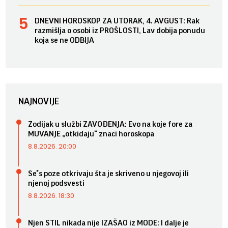
DNEVNI HOROSKOP ZA UTORAK, 4. AVGUST: Rak
razmišlja o osobi iz PROŠLOSTI, Lav dobija ponudu
koja se ne ODBIJA
NAJNOVIJE
Zodijak u službi ZAVOĐENJA: Evo na koje fore za
MUVANJE „otkidaju“ znaci horoskopa
8.8.2026. 20:00
Se*s poze otkrivaju šta je skriveno u njegovoj ili
njenoj podsvesti
8.8.2026. 18:30
Njen STIL nikada nije IZAŠAO iz MODE: I dalje je