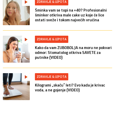
ZDRAVLJE & LEPOTA
Šminka vam se topi na +40? Profesionalni
šminker otkriva male cake uz koje će lice
ostati sveže i tokom najvećih vrućina
ZDRAVLJE & LEPOTA
Kako da vam ZUBOBOLJA na moru ne pokvari
odmor: Stomatolog otkriva SAVETE za
putnike (VIDEO)
ZDRAVLJE & LEPOTA
Kilogrami „skaču“ leti? Evo kada je krivac
voda, a ne gojenje (VIDEO)