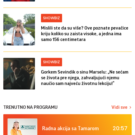
SHOWBIZ
Mislili ste da su više? Ove poznate pevačice
kriju koliko su zaista visoke, a jedna ima
samo 156 centimetara
SHOWBIZ
Gorkem Sevindik o sinu Marselu: „Ne sećam
se života pre njega, zahvaljujući njemu
naučio sam najveću životnu lekciju!“
TRENUTNO NA PROGRAMU
Vidi sve
20:57
Radna akcija sa Tamarom