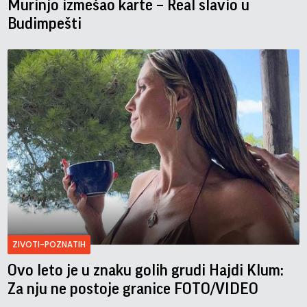
Murinjo izmešao karte – Real slavio u
Budimpešti
ZIVOTI-POZNATIH
Ovo leto je u znaku golih grudi Hajdi Klum:
Za nju ne postoje granice FOTO/VIDEO