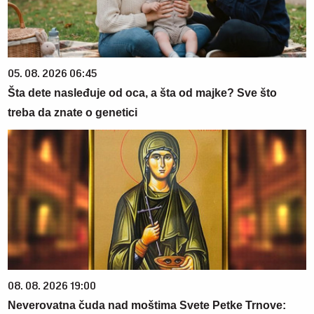
05. 08. 2026 06:45
Šta dete nasleđuje od oca, a šta od majke? Sve što
treba da znate o genetici
08. 08. 2026 19:00
Neverovatna čuda nad moštima Svete Petke Trnove: