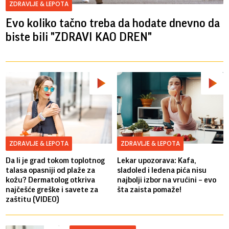
ZDRAVLJE & LEPOTA
Evo koliko tačno treba da hodate dnevno da
biste bili "ZDRAVI KAO DREN"
ZDRAVLJE & LEPOTA
ZDRAVLJE & LEPOTA
Da li je grad tokom toplotnog
Lekar upozorava: Kafa,
talasa opasniji od plaže za
sladoled i ledena pića nisu
kožu? Dermatolog otkriva
najbolji izbor na vrućini – evo
najčešće greške i savete za
šta zaista pomaže!
zaštitu (VIDEO)