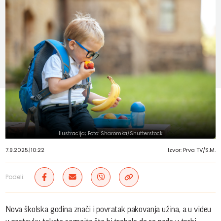
Ilustracija; Foto: Sharomka/Shutterstock
7.9.2025.
|
10:22
Izvor: Prva TV/S.M.
Podeli:
Nova školska godina znači i povratak pakovanja užina, a u videu