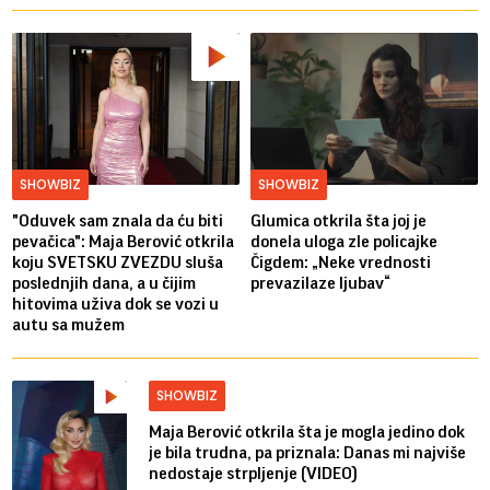
SHOWBIZ
SHOWBIZ
"Oduvek sam znala da ću biti
Glumica otkrila šta joj je
pevačica": Maja Berović otkrila
donela uloga zle policajke
koju SVETSKU ZVEZDU sluša
Čigdem: „Neke vrednosti
poslednjih dana, a u čijim
prevazilaze ljubav“
hitovima uživa dok se vozi u
autu sa mužem
SHOWBIZ
Maja Berović otkrila šta je mogla jedino dok
je bila trudna, pa priznala: Danas mi najviše
nedostaje strpljenje (VIDEO)