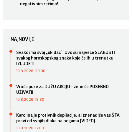
negativnim rečima!
NAJNOVIJE
Svako ima svoj „okidač“: Ovo su najveće SLABOSTI
svakog horoskopskog znaka koje će ih u trenutku
IZLUDETI
10.8.2026. 20:00
Vruće poze za DUŽU AKCIJU - žene će POSEBNO
UŽIVATI!
10.8.2026. 18:30
Karolina je protivnik depilacije, a iznenadiće vas ŠTA
pravi od svojih dlaka na nogama (VIDEO)
10.8.2026. 17:00