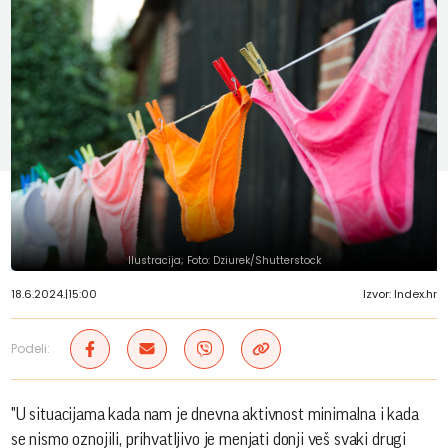
Ilustracija; Foto: Dziurek/Shutterstock
18.6.2024.
|
15:00
Izvor: Index.hr
Podeli:
"U situacijama kada nam je dnevna aktivnost minimalna i kada
se nismo oznojili, prihvatljivo je menjati donji veš svaki drugi