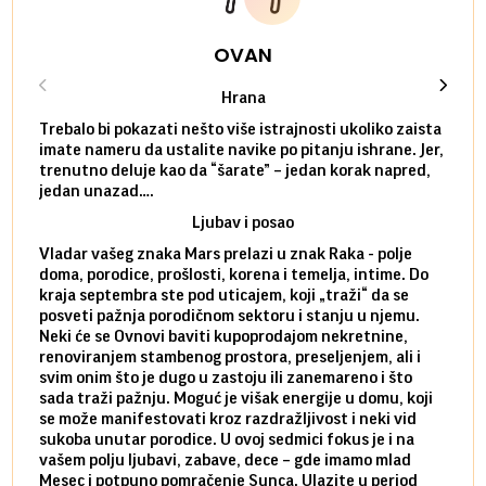
OVAN
Hrana
Trebalo bi pokazati nešto više istrajnosti ukoliko zaista
Sedmi
imate nameru da ustalite navike po pitanju ishrane. Jer,
čak p
trenutno deluje kao da “šarate” – jedan korak napred,
pokuš
jedan unazad….
unes
Ljubav i posao
Vladar vašeg znaka Mars prelazi u znak Raka - polje
Mars 
doma, porodice, prošlosti, korena i temelja, intime. Do
rodbi
kraja septembra ste pod uticajem, koji „traži“ da se
kraja
posveti pažnja porodičnom sektoru i stanju u njemu.
dinam
Neki će se Ovnovi baviti kupoprodajom nekretnine,
istov
renoviranjem stambenog prostora, preseljenjem, ali i
brze 
svim onim što je dugo u zastoju ili zanemareno i što
za sa
sada traži pažnju. Moguć je višak energije u domu, koji
treba
se može manifestovati kroz razdražljivost i neki vid
poslu
sukoba unutar porodice. U ovoj sedmici fokus je i na
defin
vašem polju ljubavi, zabave, dece – gde imamo mlad
partn
Mesec i potpuno pomračenje Sunca. Ulazite u period
reago