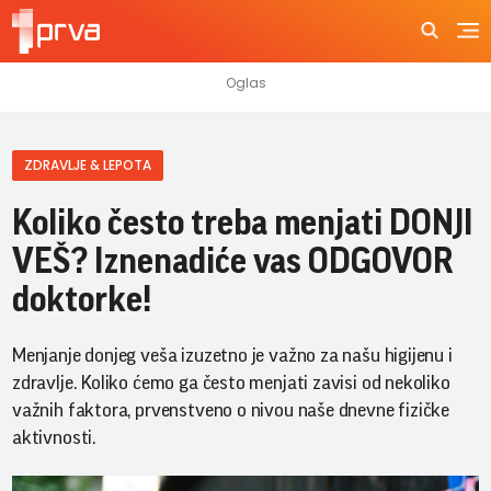
ZDRAVLJE & LEPOTA
Koliko često treba menjati DONJI
VEŠ? Iznenadiće vas ODGOVOR
doktorke!
Menjanje donjeg veša izuzetno je važno za našu higijenu i
zdravlje. Koliko ćemo ga često menjati zavisi od nekoliko
važnih faktora, prvenstveno o nivou naše dnevne fizičke
aktivnosti.