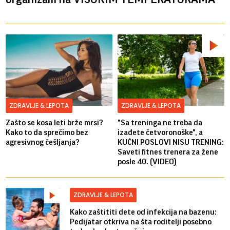
ZDRAVLJE & LEPOTA
ZDRAVLJE & LEPOTA
Zašto se kosa leti brže mrsi?
"Sa treninga ne treba da
Kako to da sprečimo bez
izađete četvoronoške", a
agresivnog češljanja?
KUĆNI POSLOVI NISU TRENING:
Saveti fitnes trenera za žene
posle 40. (VIDEO)
ZDRAVLJE & LEPOTA
Kako zaštititi dete od infekcija na bazenu:
Pedijatar otkriva na šta roditelji posebno