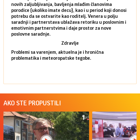
novih zaljubljivanja, bavljenja mlađim članovima
mlad 
porodice (ukoliko imate decu), kao i u period koji donosi
uvode
potrebu da se ostvarite kao roditelj. Venera u polju
stamb
saradnji i partnerstava ublažava retoriku u poslovnim i
porod
emotivnim partnerstvima i daje prostor za nove
situa
poslovne saradnje.
stabi
Zdravlje
Problemi sa varenjem, aktuelna je i hronična
problematika i meteoropatske tegobe.
AKO STE PROPUSTILI