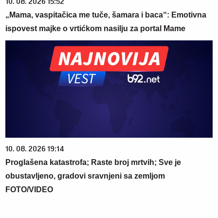
10. 08. 2026 15:52
„Mama, vaspitačica me tuče, šamara i baca“: Emotivna
ispovest majke o vrtićkom nasilju za portal Mame
10. 08. 2026 19:14
Proglašena katastrofa; Raste broj mrtvih; Sve je
obustavljeno, gradovi sravnjeni sa zemljom
FOTO/VIDEO