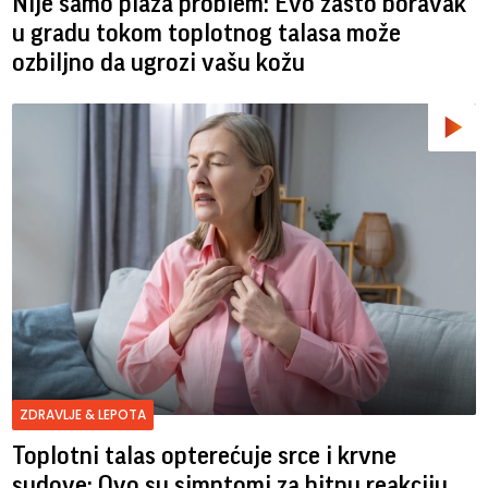
Nije samo plaža problem: Evo zašto boravak
u gradu tokom toplotnog talasa može
ozbiljno da ugrozi vašu kožu
ZDRAVLJE & LEPOTA
Toplotni talas opterećuje srce i krvne
sudove: Ovo su simptomi za hitnu reakciju