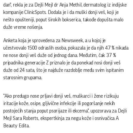
dan", rekla je za Dejli Mejl dr Anja Methil, dermatolog iz indijske
kompanije ClinicSpots. Dodala je i da muški donji veš, koji je
nešto opušteniji, poput širokih bokserica, takođe dopušta malo
duže vreme nošenja.
Anketa koja je sprovedena za Newsweek, a u kojoj je
učestvovalo 1500 odraslih osoba, pokazala je da njih 47 % nikada
ne nose donji veš duže od jednog dana. Međutim, čak 37 %
pripadnika generacije Z priznalo je da ponekad nosi donji veš
duže od 24 sata, što je najduže razdoblje među svim ispitanim
starosnim grupama.
"Ako predugo nose prljavi donji veš, muškarci i žene rizikuju
iritacije kože, osipe, gljivične infekcije ili pogoršanje nekih
postojećih stanja poput psorijaze ili ekcema", upozorava za Dejli
Mejl Sara Roberts, ekspertkinja za negu kože i osnivačica A
Beauty Edita.