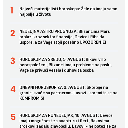
Najveći materijalisti horoskopa: Žele da imaju samo
najbolje u životu
NEDELJNA ASTRO PROGNOZA: Blizancima Mars
prolazi kroz sektor finansija, Device i Ribe da
uspore, a za Vage stoji posebno UPOZORENJE!
HOROSKOP ZA SREDU, 5. AVGUST: Bikovi vrlo
neraspoloženi, Blizanci imaju probleme na poslu,
Vage će privući vesela i duhovita osoba
DNEVNI HOROSKOP ZA 9. AVGUST: Škorpije na
granici svađe sa partnerom; Lavovi - spremite se na
KOMPROMIS!
HOROSKOP ZA PONEDELJAK, 10. AVGUST: Device
imaju mogućnost za avanturu i flert, Rakovima
troškovi zadaju glavobolju, Lavovi – ne potežite za