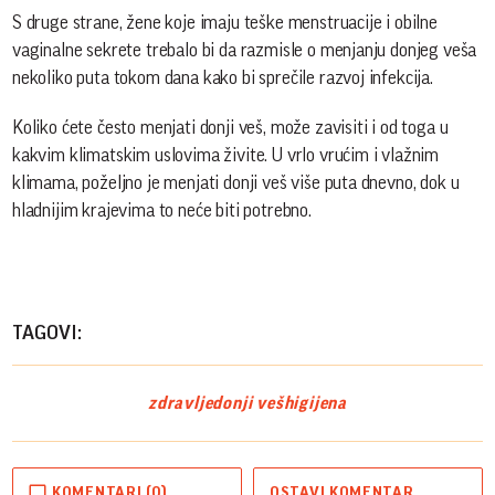
S druge strane, žene koje imaju teške menstruacije i obilne
vaginalne sekrete trebalo bi da razmisle o menjanju donjeg veša
nekoliko puta tokom dana kako bi sprečile razvoj infekcija.
Koliko ćete često menjati donji veš, može zavisiti i od toga u
kakvim klimatskim uslovima živite. U vrlo vrućim i vlažnim
klimama, poželjno je menjati donji veš više puta dnevno, dok u
hladnijim krajevima to neće biti potrebno.
TAGOVI:
zdravlje
donji veš
higijena
KOMENTARI (0)
OSTAVI KOMENTAR