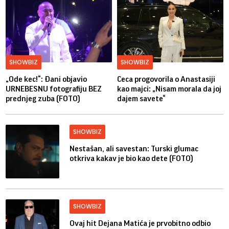
SHOWBIZ
SHOWBIZ
„Ode kec!“: Đani objavio
Ceca progovorila o Anastasiji
URNEBESNU fotografiju BEZ
kao majci: „Nisam morala da joj
prednjeg zuba (FOTO)
dajem savete“
SHOWBIZ
Nestašan, ali savestan: Turski glumac
otkriva kakav je bio kao dete (FOTO)
SHOWBIZ
Ovaj hit Dejana Matića je prvobitno odbio