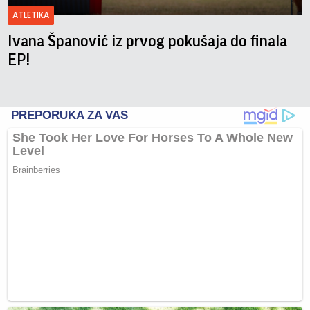
ATLETIKA
Ivana Španović iz prvog pokušaja do finala
EP!