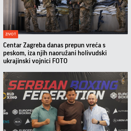
ZIVOT
Centar Zagreba danas prepun vreća s
peskom, iza njih naoružani holivudski
ukrajinski vojnici FOTO