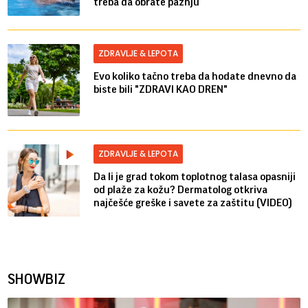
treba da obrate pažnju
ZDRAVLJE & LEPOTA
Evo koliko tačno treba da hodate dnevno da
biste bili "ZDRAVI KAO DREN"
ZDRAVLJE & LEPOTA
Da li je grad tokom toplotnog talasa opasniji
od plaže za kožu? Dermatolog otkriva
najčešće greške i savete za zaštitu (VIDEO)
SHOWBIZ