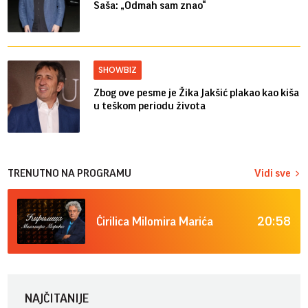
Saša: „Odmah sam znao“
SHOWBIZ
Zbog ove pesme je Žika Jakšić plakao kao kiša
u teškom periodu života
TRENUTNO NA PROGRAMU
Vidi sve
20:58
Ćirilica Milomira Marića
NAJČITANIJE