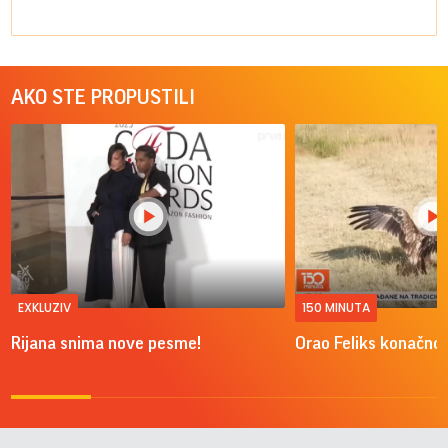
AKO STE PROPUSTILI
EXKLUZIV
150 MINUTA
Rijana snima nove pesme!
Orao Feliks konačno 