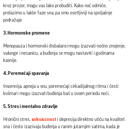
kroz prozor, mogu vas lako probuditi. Kako noć odmiče,
prelazimo u lakše faze sna, pa smo osetljiviji na spoljašnje
podražaje.
3. Hormonske promene
Menopauza i hormonski disbalansi mogu izazvati noćno znojenje,
valunge i nesanicu, a buđenja se mogu nastaviti i godinama
kasnije.
4. Poremećaji spavanja
Insomnija, apneja u snu, poremećaji cirkadijalnog ritma i česti
košmari mogu izazvati buđenja baš u ovom periodu noći.
5. Stres i mentalno zdravlje
Hronični stres,
anksioznost
i depresija direktno utiču na kvalitet
sna i često izazivaju buđenja u ranim jutarnjim satima, kada je