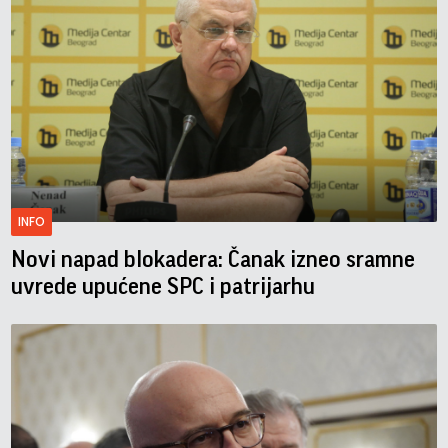
INFO
Novi napad blokadera: Čanak izneo sramne
uvrede upućene SPC i patrijarhu