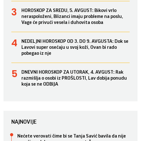
HOROSKOP ZA SREDU, 5. AVGUST: Bikovi vrlo
neraspoloženi, Blizanci imaju probleme na poslu,
Vage će privući vesela i duhovita osoba
NEDELJNI HOROSKOP OD 3. DO 9. AVGUSTA: Dok se
Lavovi super osećaju u svoj koži, Ovan bi rado
pobegao iz nje
DNEVNI HOROSKOP ZA UTORAK, 4. AVGUST: Rak
razmišlja o osobi iz PROŠLOSTI, Lav dobija ponudu
koja se ne ODBIJA
NAJNOVIJE
Nećete verovati čime bi se Tanja Savić bavila da nije