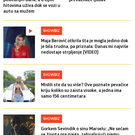
hitovima uživa dok se vozi u
autu sa mužem
SHOWBIZ
Maja Berović otkrila šta je mogla jedino dok
je bila trudna, pa priznala: Danas mi najviše
nedostaje strpljenje (VIDEO)
SHOWBIZ
Mislili ste da su više? Ove poznate pevačice
kriju koliko su zaista visoke, a jedna ima
samo 156 centimetara
SHOWBIZ
Gorkem Sevindik o sinu Marselu: „Ne sećam
se života pre njega, zahvaljujući njemu