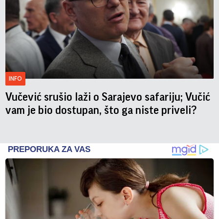
INFO
Vučević srušio laži o Sarajevo safariju; Vučić
vam je bio dostupan, što ga niste priveli?