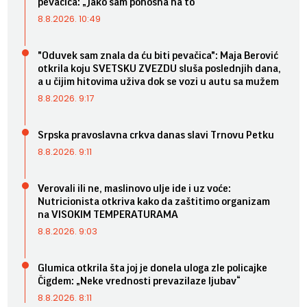
pevačica: „Jako sam ponosna na to“
8.8.2026. 10:49
"Oduvek sam znala da ću biti pevačica": Maja Berović
otkrila koju SVETSKU ZVEZDU sluša poslednjih dana,
a u čijim hitovima uživa dok se vozi u autu sa mužem
8.8.2026. 9:17
Srpska pravoslavna crkva danas slavi Trnovu Petku
8.8.2026. 9:11
Verovali ili ne, maslinovo ulje ide i uz voće:
Nutricionista otkriva kako da zaštitimo organizam
na VISOKIM TEMPERATURAMA
8.8.2026. 9:03
Glumica otkrila šta joj je donela uloga zle policajke
Čigdem: „Neke vrednosti prevazilaze ljubav“
8.8.2026. 8:11