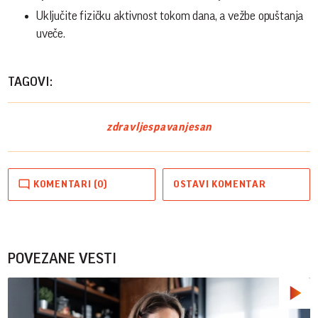
Uključite fizičku aktivnost tokom dana, a vežbe opuštanja
uveče.
TAGOVI:
zdravlje
spavanje
san
KOMENTARI (0)
OSTAVI KOMENTAR
POVEZANE VESTI