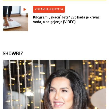
ZDRAVLJE & LEPOTA
Kilogrami „skaču“ leti? Evo kada je krivac
voda, a ne gojenje (VIDEO)
SHOWBIZ