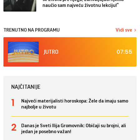
naučio sam najveću životnu lekciju!“
TRENUTNO NA PROGRAMU
Vidi sve
07:55
JUTRO
NAJČITANIJE
Najveći materijalisti horoskopa: Žele da imaju samo
najbolje u životu
Danas je Sveti Ilija Gromovnik: Običaji su brojni, ali
jedan je posebno važan!