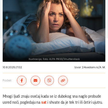
Ilustracija; Foto: ALPA PROD/Shutterstock
10.8.2025.
|
7:02
Izvor: 24sedam.rs/A. M.
Podeli:
Mnogi ljudi znaju osećaj kada se iz dubokog sna naglo probude
usred noći, pogledaju na
sat
i shvate da je tek tri ili četiri ujutru.