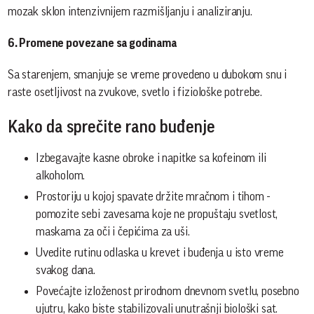
mozak sklon intenzivnijem razmišljanju i analiziranju.
6. Promene povezane sa godinama
Sa starenjem, smanjuje se vreme provedeno u dubokom snu i
raste osetljivost na zvukove, svetlo i fiziološke potrebe.
Kako da sprečite rano buđenje
Izbegavajte kasne obroke i napitke sa kofeinom ili
alkoholom.
Prostoriju u kojoj spavate držite mračnom i tihom -
pomozite sebi zavesama koje ne propuštaju svetlost,
maskama za oči i čepićima za uši.
Uvedite rutinu odlaska u krevet i buđenja u isto vreme
svakog dana.
Povećajte izloženost prirodnom dnevnom svetlu, posebno
ujutru, kako biste stabilizovali unutrašnji biološki sat.