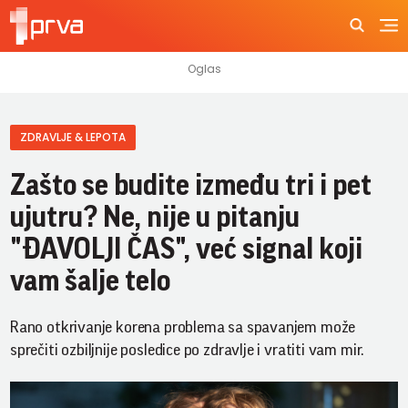
ZDRAVLJE & LEPOTA
Zašto se budite između tri i pet
ujutru? Ne, nije u pitanju
"ĐAVOLJI ČAS", već signal koji
vam šalje telo
Rano otkrivanje korena problema sa spavanjem može
sprečiti ozbiljnije posledice po zdravlje i vratiti vam mir.