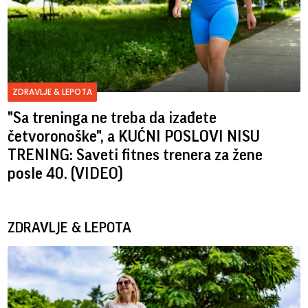
ZDRAVLJE & LEPOTA
"Sa treninga ne treba da izađete
četvoronoške", a KUĆNI POSLOVI NISU
TRENING: Saveti fitnes trenera za žene
posle 40. (VIDEO)
ZDRAVLJE & LEPOTA