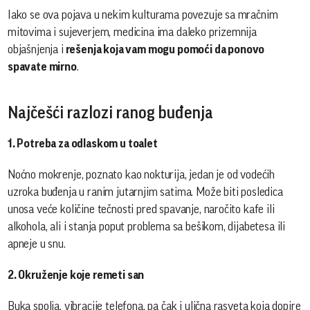
Iako se ova pojava u nekim kulturama povezuje sa mračnim
mitovima i sujeverjem, medicina ima daleko prizemnija
objašnjenja i
rešenja koja vam mogu pomoći da ponovo
spavate mirno
.
Najčešći razlozi ranog buđenja
1. Potreba za odlaskom u toalet
Noćno mokrenje, poznato kao nokturiја, jedan je od vodećih
uzroka buđenja u ranim jutarnjim satima. Može biti posledica
unosa veće količine tečnosti pred spavanje, naročito kafe ili
alkohola, ali i stanja poput problema sa bešikom, dijabetesa ili
apneje u snu.
2. Okruženje koje remeti san
Buka spolja, vibracije telefona, pa čak i ulična rasveta koja dopire