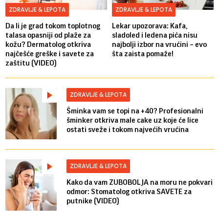
ZDRAVLJE & LEPOTA
ZDRAVLJE & LEPOTA
Da li je grad tokom toplotnog
Lekar upozorava: Kafa,
talasa opasniji od plaže za
sladoled i ledena pića nisu
kožu? Dermatolog otkriva
najbolji izbor na vrućini – evo
najčešće greške i savete za
šta zaista pomaže!
zaštitu (VIDEO)
ZDRAVLJE & LEPOTA
Šminka vam se topi na +40? Profesionalni
šminker otkriva male cake uz koje će lice
ostati sveže i tokom najvećih vrućina
ZDRAVLJE & LEPOTA
Kako da vam ZUBOBOLJA na moru ne pokvari
odmor: Stomatolog otkriva SAVETE za
putnike (VIDEO)