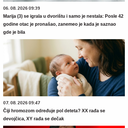
06. 08. 2026 09:39
Marija (3) se igrala u dvorištu i samo je nestala: Posle 42
godine otac je pronašao, zanemeo je kada je saznao
gde je bila
07. 08. 2026 09:47
Čiji hromozom određuje pol deteta? XX rađa se
devojčica, XY rađa se dečak