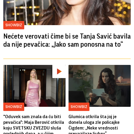
SHOWBIZ
Nećete verovati čime bi se Tanja Savić bavila
da nije pevačica: „Jako sam ponosna na to“
SHOWBIZ
SHOWBIZ
"Oduvek sam znala da ću biti
Glumica otkrila šta joj je
pevačica": Maja Berović otkrila
donela uloga zle policajke
koju SVETSKU ZVEZDU sluša
Čigdem: „Neke vrednosti
poslednjih dana, a u čijim
prevazilaze ljubav“