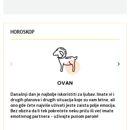
HOROSKOP
OVAN
Današnji dan je najbolje iskoristiti za ljubav. Imate vi i
Ako v
drugih planova i drugih situacija koje su vam bitne, ali
do ma
ono gde ćete najviše uživati jeste zaista polje emocija.
van g
Bez obzira da li tek pokrećete neku priču ili već imate
društ
emotivnog partnera – uživajte punom parom!
kolik