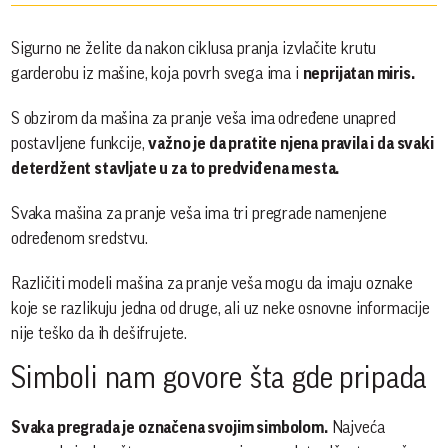
Sigurno ne želite da nakon ciklusa pranja izvlačite krutu
garderobu iz mašine, koja povrh svega ima i
neprijatan miris.
S obzirom da mašina za pranje veša ima određene unapred
postavljene funkcije,
važno je da pratite njena pravila i da svaki
deterdžent stavljate u za to predviđena mesta.
Svaka mašina za pranje veša ima tri pregrade namenjene
određenom sredstvu.
Različiti modeli mašina za pranje veša mogu da imaju oznake
koje se razlikuju jedna od druge, ali uz neke osnovne informacije
nije teško da ih dešifrujete.
Simboli nam govore šta gde pripada
Svaka pregrada je označena svojim simbolom.
Najveća