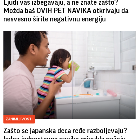
Ljudi vas izbegavaju, a ne znate zašto?
Možda baš OVIH PET NAVIKA otkrivaju da
nesvesno širite negativnu energiju
ZANIMLJIVOSTI
Zašto se japanska deca ređe razboljevaju?