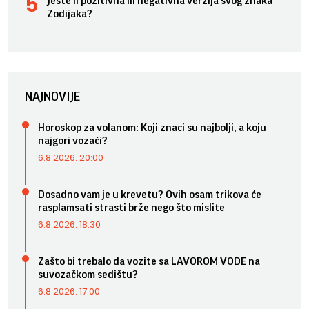
Jeste li pozitivna ili negativna verzija svog znaka
Zodijaka?
NAJNOVIJE
Horoskop za volanom: Koji znaci su najbolji, a koju
najgori vozači?
6.8.2026. 20:00
Dosadno vam je u krevetu? Ovih osam trikova će
rasplamsati strasti brže nego što mislite
6.8.2026. 18:30
Zašto bi trebalo da vozite sa LAVOROM VODE na
suvozačkom sedištu?
6.8.2026. 17:00