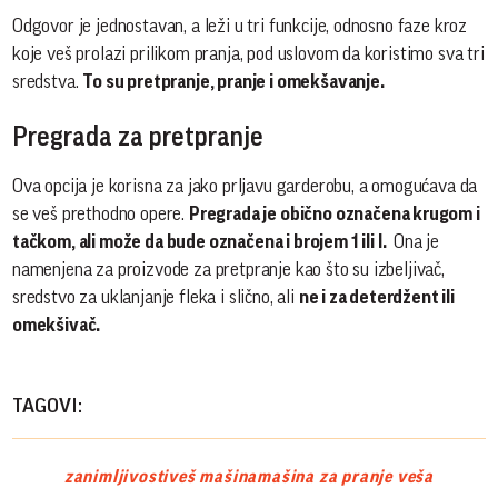
Odgovor je jednostavan, a leži u tri funkcije, odnosno faze kroz
koje veš prolazi prilikom pranja, pod uslovom da koristimo sva tri
sredstva.
To su pretpranje, pranje i omekšavanje.
Pregrada za pretpranje
Ova opcija je korisna za jako prljavu garderobu, a omogućava da
se veš prethodno opere.
Pregrada je obično označena krugom i
tačkom, ali može da bude označena i brojem 1 ili I.
Ona je
namenjena za proizvode za pretpranje kao što su izbeljivač,
sredstvo za uklanjanje fleka i slično, ali
ne i za deterdžent ili
omekšivač.
TAGOVI:
zanimljivosti
veš mašina
mašina za pranje veša