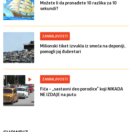
Možete li da pronađete 10 razlika za 10
sekundi?
ZANIMLJIVOSTI
Milionski tiket izvukla iz smeća na deponiji,
pomogli joj đubretari
ZANIMLJIVOSTI
Fića – „sastavni deo porodice“ koji NIKADA
NE IZDAJE na putu