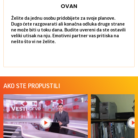
OVAN
Želite da jednu osobu pridobijete za svoje planove.
Danas
Dugo ćete razgovarati ali konačna odluka druge strane
Niste
ne može biti u toku dana. Budite uvereni da ste ostavili
povol
veliki utisak na nju. Emotivni partner vas pritiska na
a pos
nešto što vi ne želite.
više 
AKO STE PROPUSTILI