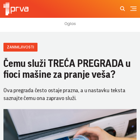
ZANIMLJIVOSTI
Čemu služi TREĆA PREGRADA u
fioci mašine za pranje veša?
Ova pregrada često ostaje prazna, a u nastavku teksta
saznajte čemu ona zapravo služi.