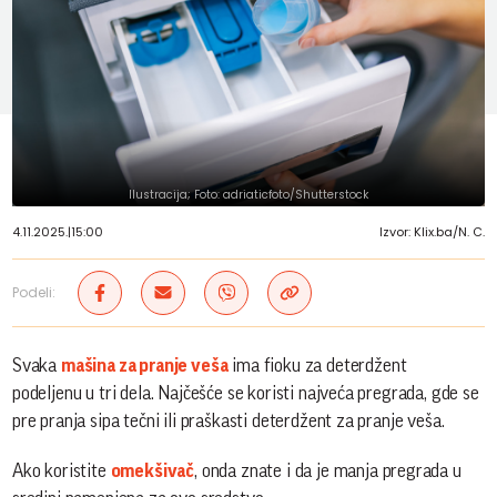
Ilustracija; Foto: adriaticfoto/Shutterstock
4.11.2025.
|
15:00
Izvor: Klix.ba/N. C.
Podeli:
Svaka
mašina za pranje veša
ima fioku za deterdžent
podeljenu u tri dela. Najčešće se koristi najveća pregrada, gde se
pre pranja sipa tečni ili praškasti deterdžent za pranje veša.
Ako koristite
omekšivač
, onda znate i da je manja pregrada u