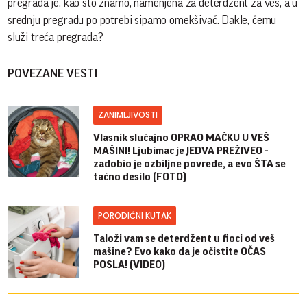
pregrada je, kao što znamo, namenjena za deterdžent za veš, a u
srednju pregradu po potrebi sipamo omekšivač. Dakle, čemu
služi treća pregrada?
POVEZANE VESTI
ZANIMLJIVOSTI
Vlasnik slučajno OPRAO MAČKU U VEŠ
MAŠINI! Ljubimac je JEDVA PREŽIVEO -
zadobio je ozbiljne povrede, a evo ŠTA se
tačno desilo (FOTO)
PORODIČNI KUTAK
Taloži vam se deterdžent u fioci od veš
mašine? Evo kako da je očistite OČAS
POSLA! (VIDEO)