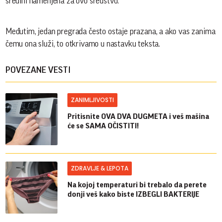
sredini namenjena za ovo sredstvo.
Međutim, jedan pregrada često ostaje prazana, a ako vas zanima
čemu ona služi, to otkrivamo u nastavku teksta.
POVEZANE VESTI
ZANIMLJIVOSTI
Pritisnite OVA DVA DUGMETA i veš mašina
će se SAMA OČISTITI!
ZDRAVLJE & LEPOTA
Na kojoj temperaturi bi trebalo da perete
donji veš kako biste IZBEGLI BAKTERIJE