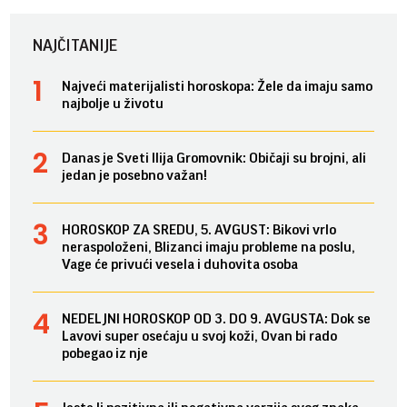
NAJČITANIJE
Najveći materijalisti horoskopa: Žele da imaju samo
najbolje u životu
Danas je Sveti Ilija Gromovnik: Običaji su brojni, ali
jedan je posebno važan!
HOROSKOP ZA SREDU, 5. AVGUST: Bikovi vrlo
neraspoloženi, Blizanci imaju probleme na poslu,
Vage će privući vesela i duhovita osoba
NEDELJNI HOROSKOP OD 3. DO 9. AVGUSTA: Dok se
Lavovi super osećaju u svoj koži, Ovan bi rado
pobegao iz nje