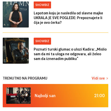
SHOWBIZ
Lepotom koju je nasledila od slavne majke
UKRALA JE SVE POGLEDE: Prepoznajete li
čija je ovo ćerka?
SHOWBIZ
Poznati turski glumac o ulozi Kadira: „Mislio
sam da mi ta uloga ne odgovara, ali želeo
sam da iznenadim publiku“
TRENUTNO NA PROGRAMU
Vidi sve
21:00
Najbolji san