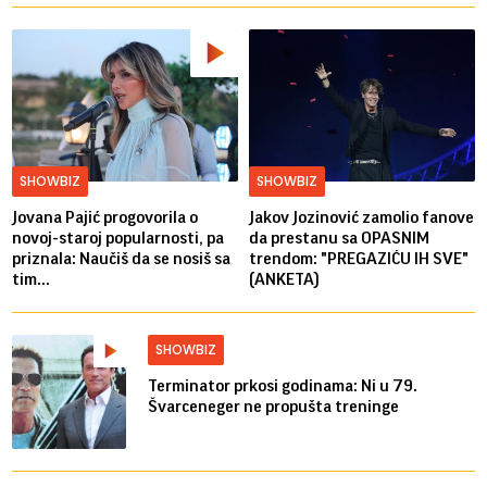
SHOWBIZ
SHOWBIZ
Jovana Pajić progovorila o
Jakov Jozinović zamolio fanove
novoj-staroj popularnosti, pa
da prestanu sa OPASNIM
priznala: Naučiš da se nosiš sa
trendom: "PREGAZIĆU IH SVE"
tim...
(ANKETA)
SHOWBIZ
Terminator prkosi godinama: Ni u 79.
Švarceneger ne propušta treninge