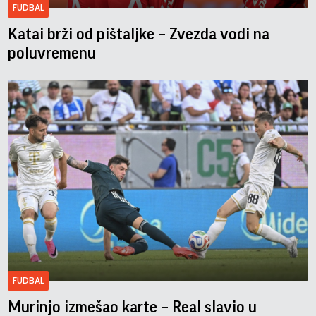
FUDBAL
Katai brži od pištaljke – Zvezda vodi na
poluvremenu
FUDBAL
Murinjo izmešao karte – Real slavio u