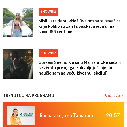
SHOWBIZ
Mislili ste da su više? Ove poznate pevačice
kriju koliko su zaista visoke, a jedna ima
samo 156 centimetara
SHOWBIZ
Gorkem Sevindik o sinu Marselu: „Ne sećam
se života pre njega, zahvaljujući njemu
naučio sam najveću životnu lekciju!“
TRENUTNO NA PROGRAMU
Vidi sve
20:57
Radna akcija sa Tamarom