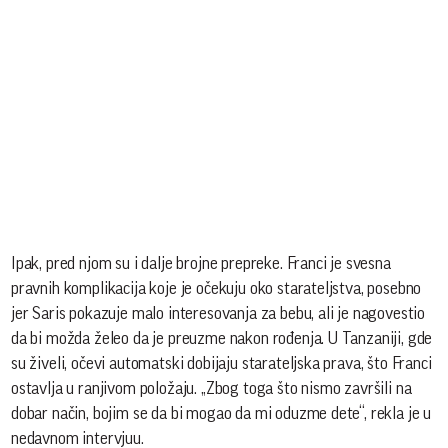
Ipak, pred njom su i dalje brojne prepreke. Franci je svesna
pravnih komplikacija koje je očekuju oko starateljstva, posebno
jer Saris pokazuje malo interesovanja za bebu, ali je nagovestio
da bi možda želeo da je preuzme nakon rođenja. U Tanzaniji, gde
su živeli, očevi automatski dobijaju starateljska prava, što Franci
ostavlja u ranjivom položaju. „Zbog toga što nismo završili na
dobar način, bojim se da bi mogao da mi oduzme dete“, rekla je u
nedavnom intervjuu.