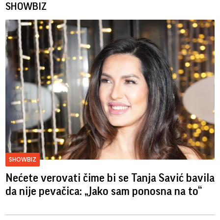
SHOWBIZ
SHOWBIZ
Nećete verovati čime bi se Tanja Savić bavila
da nije pevačica: „Jako sam ponosna na to“