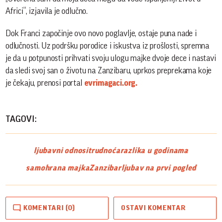
Africi“, izjavila je odlučno.
Dok Franci započinje ovo novo poglavlje, ostaje puna nade i
odlučnosti. Uz podršku porodice i iskustva iz prošlosti, spremna
je da u potpunosti prihvati svoju ulogu majke dvoje dece i nastavi
da sledi svoj san o životu na Zanzibaru, uprkos preprekama koje
je čekaju, prenosi portal
evrimagaci.org.
TAGOVI:
ljubavni odnosi
trudnoća
razlika u godinama
samohrana majka
Zanzibar
ljubav na prvi pogled
KOMENTARI (0)
OSTAVI KOMENTAR