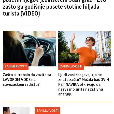
zašto ga godišnje posete stotine hiljada
turista (VIDEO)
ZANIMLJIVOSTI
ZANIMLJIVOSTI
Zašto bi trebalo da vozite sa
Ljudi vas izbegavaju, a ne
LAVOROM VODE na
znate zašto? Možda baš OVIH
suvozačkom sedištu?
PET NAVIKA otkrivaju da
nesvesno širite negativnu
energiju
ZANIMLJIVOSTI