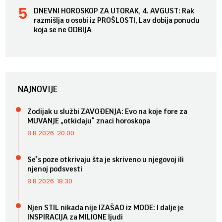
DNEVNI HOROSKOP ZA UTORAK, 4. AVGUST: Rak
razmišlja o osobi iz PROŠLOSTI, Lav dobija ponudu
koja se ne ODBIJA
NAJNOVIJE
Zodijak u službi ZAVOĐENJA: Evo na koje fore za
MUVANJE „otkidaju“ znaci horoskopa
8.8.2026. 20:00
Se*s poze otkrivaju šta je skriveno u njegovoj ili
njenoj podsvesti
8.8.2026. 18:30
Njen STIL nikada nije IZAŠAO iz MODE: I dalje je
INSPIRACIJA za MILIONE ljudi