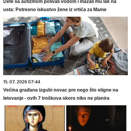
Dete sa autizmom polivali vodom i mazali mu lak na
usta: Potresno iskustvo žene iz vrtića za Mame
15. 07. 2026 07:44
Većina građana izgubi novac pre nego što stigne na
letovanje - ovih 7 troškova skoro niko ne planira