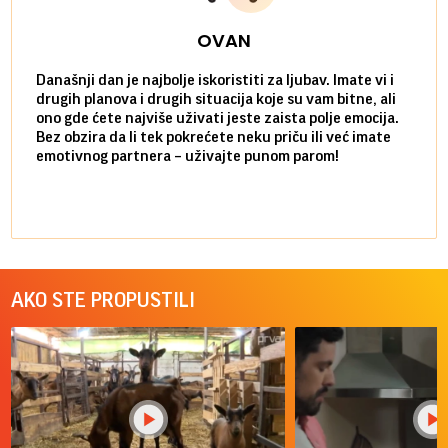
OVAN
Današnji dan je najbolje iskoristiti za ljubav. Imate vi i
Ako v
drugih planova i drugih situacija koje su vam bitne, ali
do ma
ono gde ćete najviše uživati jeste zaista polje emocija.
van g
Bez obzira da li tek pokrećete neku priču ili već imate
društ
emotivnog partnera – uživajte punom parom!
kolik
AKO STE PROPUSTILI