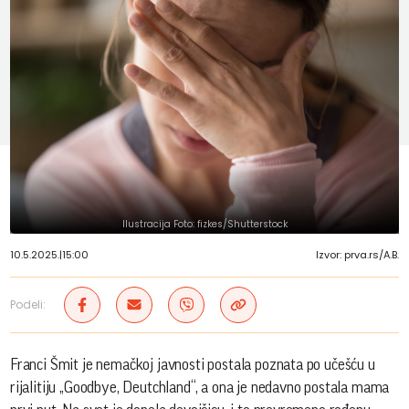
Ilustracija Foto: fizkes/Shutterstock
10.5.2025.
|
15:00
Izvor: prva.rs/A.B.
Podeli:
Franci Šmit je nemačkoj javnosti postala poznata po učešću u
rijalitiju „Goodbye, Deutchland“, a ona je nedavno postala mama