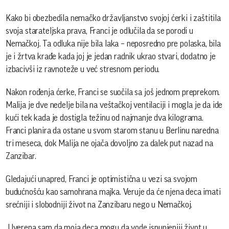
Kako bi obezbedila nemačko državljanstvo svojoj ćerki i zaštitila
svoja starateljska prava, Franci je odlučila da se porodi u
Nemačkoj. Ta odluka nije bila laka – neposredno pre polaska, bila
je i žrtva krađe kada joj je jedan radnik ukrao stvari, dodatno je
izbacivši iz ravnoteže u već stresnom periodu.
Nakon rođenja ćerke, Franci se suočila sa još jednom preprekom.
Malija je dve nedelje bila na veštačkoj ventilaciji i mogla je da ide
kući tek kada je dostigla težinu od najmanje dva kilograma.
Franci planira da ostane u svom starom stanu u Berlinu naredna
tri meseca, dok Malija ne ojača dovoljno za dalek put nazad na
Zanzibar.
Gledajući unapred, Franci je optimistična u vezi sa svojom
budućnošću kao samohrana majka. Veruje da će njena deca imati
srećniji i slobodniji život na Zanzibaru nego u Nemačkoj.
„Uverena sam da moja deca mogu da vode ispunjeniji život u