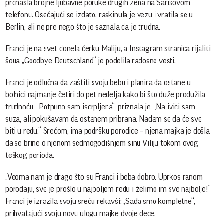
pronašla brojne ljubavne poruke drugih žena na Sarisovom
telefonu. Osećajući se izdato, raskinula je vezu i vratila se u
Berlin, ali ne pre nego što je saznala da je trudna.
Franci je na svet donela ćerku Maliju, a Instagram stranica rijaliti
šoua „Goodbye Deutschland“ je podelila radosne vesti.
Franci je odlučna da zaštiti svoju bebu i planira da ostane u
bolnici najmanje četiri do pet nedelja kako bi što duže produžila
trudnoću. „Potpuno sam iscrpljena“, priznala je. „Na ivici sam
suza, ali pokušavam da ostanem pribrana. Nadam se da će sve
biti u redu.“ Srećom, ima podršku porodice – njena majka je došla
da se brine o njenom sedmogodišnjem sinu Viliju tokom ovog
teškog perioda.
„Veoma nam je drago što su Franci i beba dobro. Uprkos ranom
porođaju, sve je prošlo u najboljem redu i želimo im sve najbolje!“
Franci je izrazila svoju sreću rekavši: „Sada smo kompletne“,
prihvatajući svoju novu ulogu majke dvoje dece.