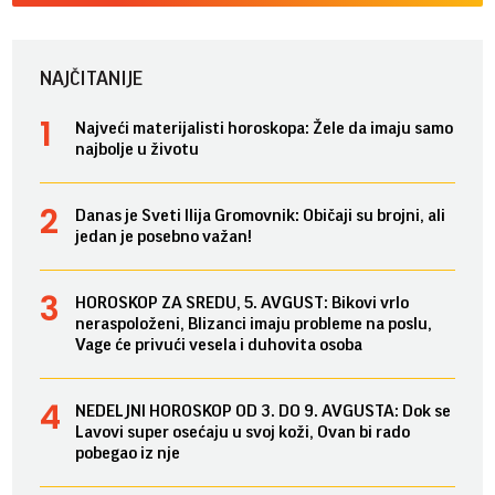
NAJČITANIJE
Najveći materijalisti horoskopa: Žele da imaju samo
najbolje u životu
Danas je Sveti Ilija Gromovnik: Običaji su brojni, ali
jedan je posebno važan!
HOROSKOP ZA SREDU, 5. AVGUST: Bikovi vrlo
neraspoloženi, Blizanci imaju probleme na poslu,
Vage će privući vesela i duhovita osoba
NEDELJNI HOROSKOP OD 3. DO 9. AVGUSTA: Dok se
Lavovi super osećaju u svoj koži, Ovan bi rado
pobegao iz nje