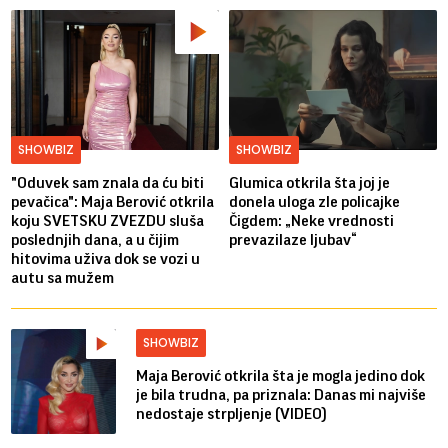
SHOWBIZ
SHOWBIZ
"Oduvek sam znala da ću biti
Glumica otkrila šta joj je
pevačica": Maja Berović otkrila
donela uloga zle policajke
koju SVETSKU ZVEZDU sluša
Čigdem: „Neke vrednosti
poslednjih dana, a u čijim
prevazilaze ljubav“
hitovima uživa dok se vozi u
autu sa mužem
SHOWBIZ
Maja Berović otkrila šta je mogla jedino dok
je bila trudna, pa priznala: Danas mi najviše
nedostaje strpljenje (VIDEO)