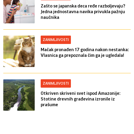
Zašto se japanska deca ređe razboljevaju?
Jedna jednostavna navika privukla pažnju
naučnika
ZANIMLJIVOSTI
Mačak pronađen 17 godina nakon nestanka:
Vlasnica ga prepoznala čim ga je ugledala!
ZANIMLJIVOSTI
Otkriven skriveni svet ispod Amazonije:
Stotine drevnih građevina izronile iz
prašume