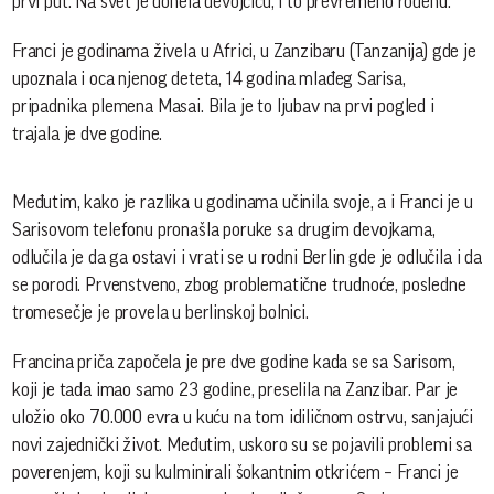
prvi put. Na svet je donela devojčicu, i to prevremeno rođenu.
Franci je godinama živela u Africi, u Zanzibaru (Tanzanija) gde je
upoznala i oca njenog deteta, 14 godina mlađeg Sarisa,
pripadnika plemena Masai. Bila je to ljubav na prvi pogled i
trajala je dve godine.
Međutim, kako je razlika u godinama učinila svoje, a i Franci je u
Sarisovom telefonu pronašla poruke sa drugim devojkama,
odlučila je da ga ostavi i vrati se u rodni Berlin gde je odlučila i da
se porodi. Prvenstveno, zbog problematične trudnoće, posledne
tromesečje je provela u berlinskoj bolnici.
Francina priča započela je pre dve godine kada se sa Sarisom,
koji je tada imao samo 23 godine, preselila na Zanzibar. Par je
uložio oko 70.000 evra u kuću na tom idiličnom ostrvu, sanjajući
novi zajednički život. Međutim, uskoro su se pojavili problemi sa
poverenjem, koji su kulminirali šokantnim otkrićem – Franci je