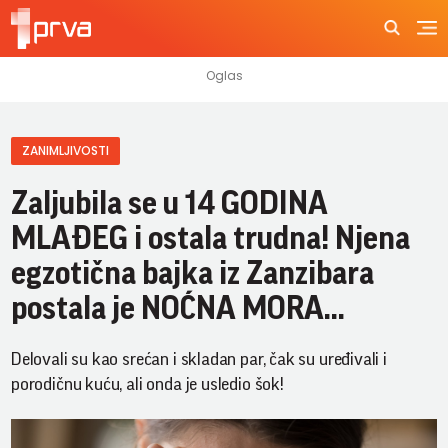
ZANIMLJIVOSTI
Zaljubila se u 14 GODINA
MLAĐEG i ostala trudna! Njena
egzotična bajka iz Zanzibara
postala je NOĆNA MORA...
Delovali su kao srećan i skladan par, čak su uređivali i
porodičnu kuću, ali onda je usledio šok!