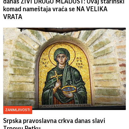
danas ŽIVI DRUGU MLADOST: Ovaj starinski
komad nameštaja vraća se NA VELIKA
VRATA
ZANIMLJIVOSTI
Srpska pravoslavna crkva danas slavi
Trnovu Petku