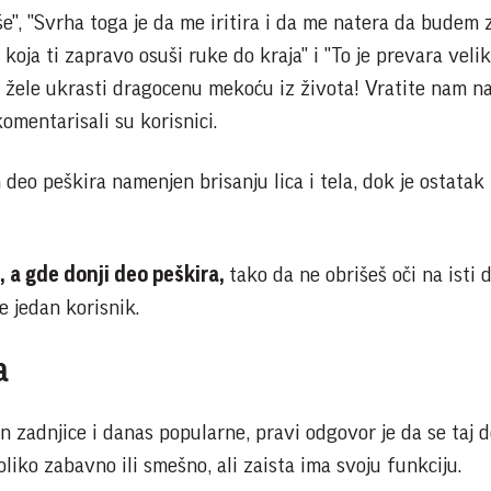
še", "Svrha toga je da me iritira i da me natera da budem
 koja ti zapravo osuši ruke do kraja" i "To je prevara velik
 žele ukrasti dragocenu mekoću iz života! Vratite nam n
omentarisali su korisnici.
 deo peškira namenjen brisanju lica i tela, dok je ostatak 
i, a gde donji deo peškira,
tako da ne obrišeš oči na isti 
je jedan korisnik.
a
n zadnjice i danas popularne, pravi odgovor je da se taj 
oliko zabavno ili smešno, ali zaista ima svoju funkciju.