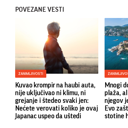
POVEZANE VESTI
ZANIMLJIVOSTI
ZANIMLJIVO
Kuvao krompir na haubi auta,
Mnogi do
nije uključivao ni klimu, ni
plaža, al
grejanje i štedeo svaki jen:
njegov j
Nećete verovati koliko je ovaj
Evo zašt
Japanac uspeo da uštedi
stotine 