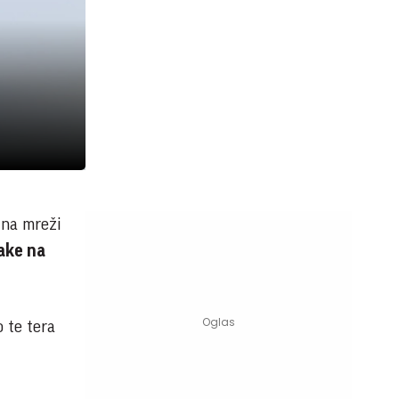
 na mreži
ake na
 te tera