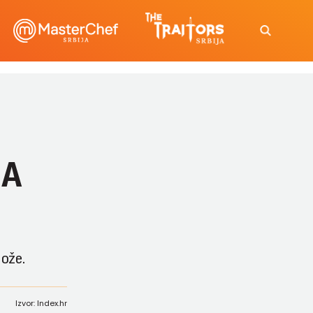
NA
lože.
Izvor: Index.hr