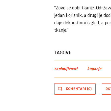
"Zove se dobi tkanje. Održava
jedan korisnik, a drugi je dod
daje dekorativni izgled, a po
tkanje."
TAGOVI:
zanimljivosti
kupanje
KOMENTARI (0)
OS