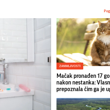
Pog
ZANIMLJIVOSTI
Mačak pronađen 17 go
nakon nestanka: Vlasn
prepoznala čim ga je u