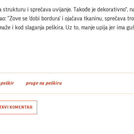
 strukturu i sprečava uvijanje. Takođe je dekorativno", n
ao: "Zove se 'dobi bordura' i ojačava tkaninu, sprečava tro
maže i kod slaganja peškira. Uz to, manje upija jer ima gu
peškir
pruge na peškiru
TAVI KOMENTAR