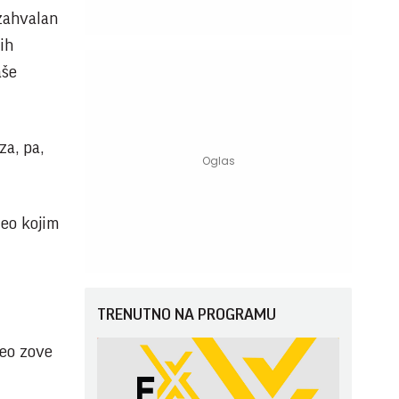
 zahvalan
ih
aše
za, pa,
deo kojim
TRENUTNO NA PROGRAMU
deo zove