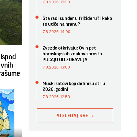
7.8.2026. 15:30
Šta radi sunđer u frižideru? I kako
to utiče na hranu?
7.8.2026. 14:00
Zvezde otkrivaju: Ovih pet
horoskopskih znakova prosto
 ispod
PUCAJU OD ZDRAVLJA
evnih
7.8.2026. 13:00
prašume
Muški satovi koji definišu stil u
2026. godini
7.8.2026. 12:53
POGLEDAJ SVE