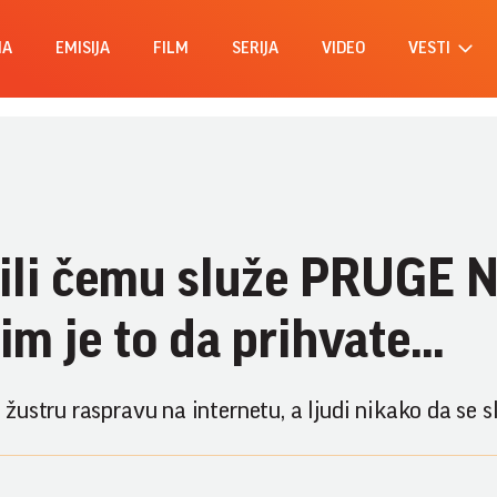
MA
EMISIJA
FILM
SERIJA
VIDEO
VESTI
krili čemu služe PRUGE 
m je to da prihvate...
ustru raspravu na internetu, a ljudi nikako da se s