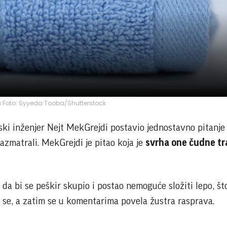
ja Foto: Syyeda Tooba/Shutterstock
rski inženjer Nejt MekGrejdi postavio jednostavno pitanje
azmatrali. MekGrejdi je pitao koja je
svrha one čudne tr
a bi se peškir skupio i postao nemoguće složiti lepo, što
o se, a zatim se u komentarima povela žustra rasprava.