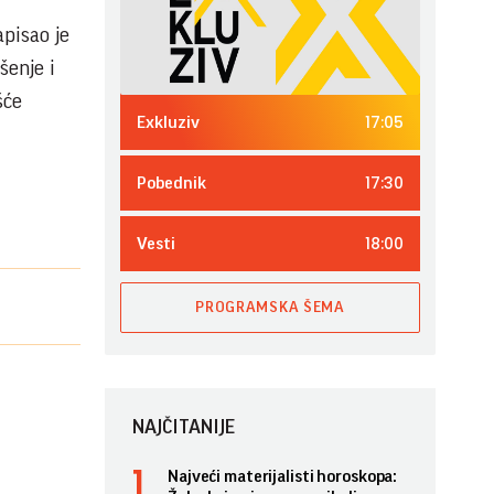
apisao je
šenje i
šće
17:05
Exkluziv
17:30
Pobednik
18:00
Vesti
PROGRAMSKA ŠEMA
NAJČITANIJE
Najveći materijalisti horoskopa: