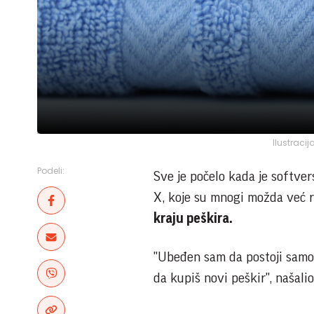
Ilustraci
Podeli:
Sve je počelo kada je softve
X, koje su mnogi možda već r
kraju peškira.
"Ubeđen sam da postoji samo d
da kupiš novi peškir", našali