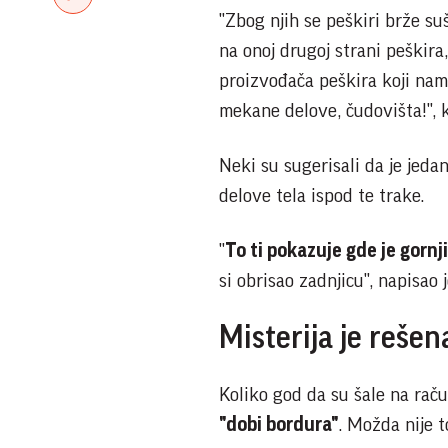
"Zbog njih se peškiri brže su
na onoj drugoj strani peškira,
proizvođača peškira koji nam
mekane delove, čudovišta!", k
Neki su sugerisali da je jedan
delove tela ispod te trake.
"
To ti pokazuje gde je gornj
si obrisao zadnjicu", napisao 
Misterija je rešen
Koliko god da su šale na raču
"dobi bordura"
. Možda nije t