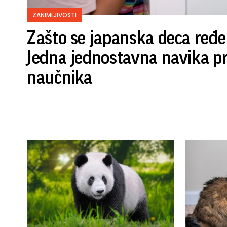
ZANIMLJIVOSTI
Zašto se japanska deca ređe
Jedna jednostavna navika p
naučnika