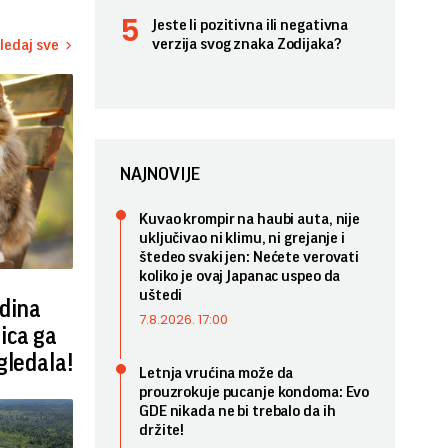
Jeste li pozitivna ili negativna
verzija svog znaka Zodijaka?
ledaj sve
NAJNOVIJE
Kuvao krompir na haubi auta, nije
uključivao ni klimu, ni grejanje i
štedeo svaki jen: Nećete verovati
koliko je ovaj Japanac uspeo da
uštedi
dina
7.8.2026. 17:00
ica ga
gledala!
Letnja vrućina može da
prouzrokuje pucanje kondoma: Evo
GDE nikada ne bi trebalo da ih
držite!