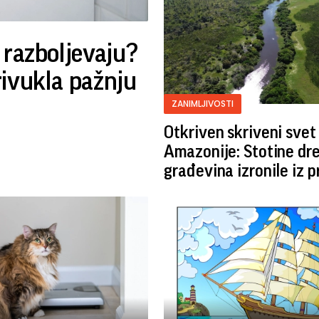
 razboljevaju?
rivukla pažnju
ZANIMLJIVOSTI
Otkriven skriveni svet
Amazonije: Stotine dr
građevina izronile iz 