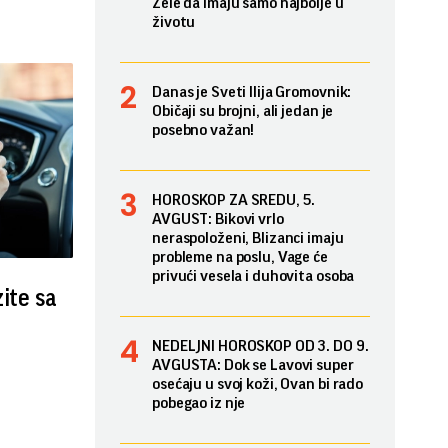
Žele da imaju samo najbolje u
životu
Danas je Sveti Ilija Gromovnik:
Običaji su brojni, ali jedan je
posebno važan!
HOROSKOP ZA SREDU, 5.
AVGUST: Bikovi vrlo
neraspoloženi, Blizanci imaju
probleme na poslu, Vage će
privući vesela i duhovita osoba
zite sa
NEDELJNI HOROSKOP OD 3. DO 9.
AVGUSTA: Dok se Lavovi super
osećaju u svoj koži, Ovan bi rado
pobegao iz nje