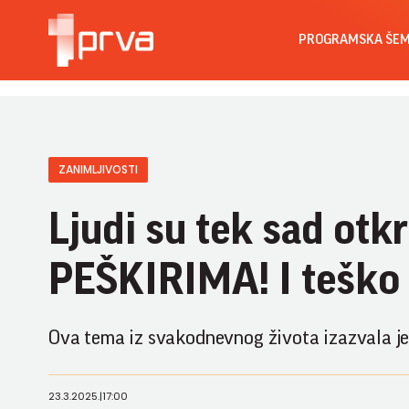
PROGRAMSKA ŠE
ZANIMLJIVOSTI
Ljudi su tek sad ot
PEŠKIRIMA! I teško i
Ova tema iz svakodnevnog života izazvala je ž
23.3.2025.
|
17:00