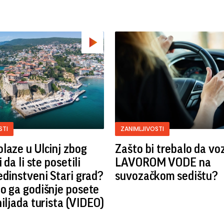
STI
ZANIMLJIVOSTI
laze u Ulcinj zbog
Zašto bi trebalo da vo
i da li ste posetili
LAVOROM VODE na
edinstveni Stari grad?
suvozačkom sedištu?
o ga godišnje posete
hiljada turista (VIDEO)