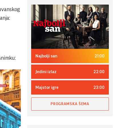
duvanskog
anja:
21:00
Najbolji san
 snimku:
22:00
Jedini izlaz
23:00
Majstor igre
PROGRAMSKA ŠEMA