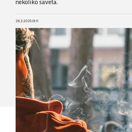
nekoliko saveta.
26.2.2025.
|
9:11