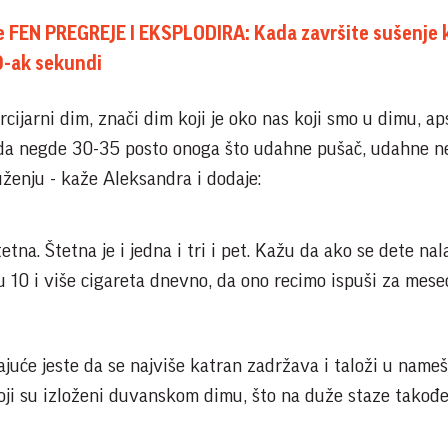
e FEN PREGREJE I EKSPLODIRA: Kada završite sušenje 
0-ak sekundi
 tercijarni dim, znači dim koji je oko nas koji smo u dimu, a
u da negde 30-35 posto onoga što udahne pušač, udahne n
uženju - kaže Aleksandra i dodaje:
tetna. Štetna je i jedna i tri i pet. Kažu da ako se dete nal
u 10 i više cigareta dnevno, da ono recimo ispuši za mes
juće jeste da se najviše katran zadržava i taloži u nameš
oji su izloženi duvanskom dimu, što na duže staze takođ