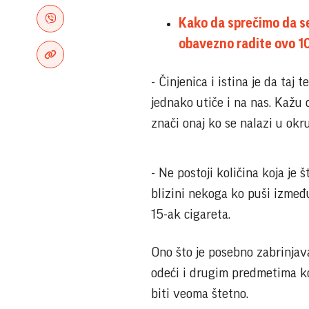
Kako da sprečimo da s
obavezno radite ovo 1
- Činjenica i istina je da taj
jednako utiče i na nas. Kaž
znači onaj ko se nalazi u okr
- Ne postoji količina koja je š
blizini nekoga ko puši izmeđ
15-ak cigareta.
Ono što je posebno zabrinjava
odeći i drugim predmetima k
biti veoma štetno.