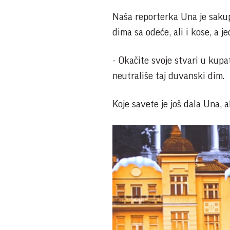
Naša reporterka Una je sakup
dima sa odeće, ali i kose, a j
- Okačite svoje stvari u kupa
neutrališe taj duvanski dim.
Koje savete je još dala Una, 