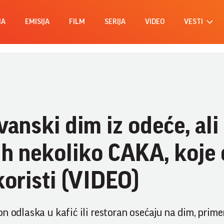
MA
EMISIJA
FILM
SERIJA
VIDEO
VESTI
anski dim iz odeće, ali 
h nekoliko CAKA, koje 
koristi (VIDEO)
n odlaska u kafić ili restoran osećaju na dim, prime