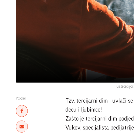
Ilustracij
Podeli:
Tzv. tercijarni dim - uvlači s
decu i ljubimce!
Zašto je tercijarni dim podjed
Vukov, specijalista pedijatrij