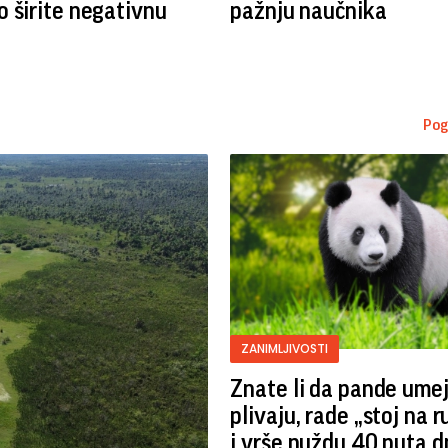
 širite negativnu
pažnju naučnika
Pog
ZANIMLJIVOSTI
Znate li da pande ume
plivaju, rade „stoj na 
i vrše nuždu 40 puta 