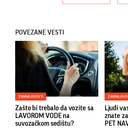
POVEZANE VESTI
ZANIMLJIVOSTI
ZANIMLJIVO
Zašto bi trebalo da vozite sa
Ljudi va
LAVOROM VODE na
znate z
suvozačkom sedištu?
PET NAV