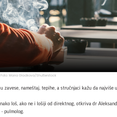
a; Foto: Maria Gladkova/Shutterstock
e u zavese, nameštaj, tepihe, a stručnjaci kažu da najviše 
nako loš, ako ne i lošiji od direktnog, otkriva dr Aleksan
e - pulmolog.