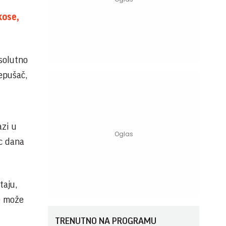
kose,
psolutno
epušač,
azi u
ec dana
taju,
e može
TRENUTNO NA PROGRAMU