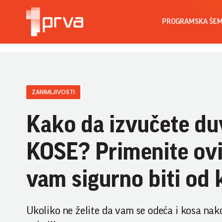
PROGRAMSKA ŠE
ZANIMLJIVOSTI
Kako da izvučete duv
KOSE? Primenite ovi
vam sigurno biti od 
Ukoliko ne želite da vam se odeća i kosa nako