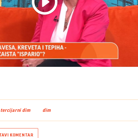
Play
Video
tercijarni dim
dim
TAVI KOMENTAR