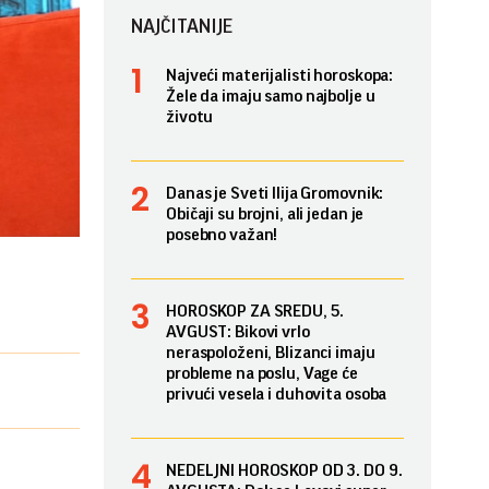
NAJČITANIJE
Najveći materijalisti horoskopa:
Žele da imaju samo najbolje u
životu
Danas je Sveti Ilija Gromovnik:
Običaji su brojni, ali jedan je
posebno važan!
HOROSKOP ZA SREDU, 5.
AVGUST: Bikovi vrlo
neraspoloženi, Blizanci imaju
probleme na poslu, Vage će
privući vesela i duhovita osoba
NEDELJNI HOROSKOP OD 3. DO 9.