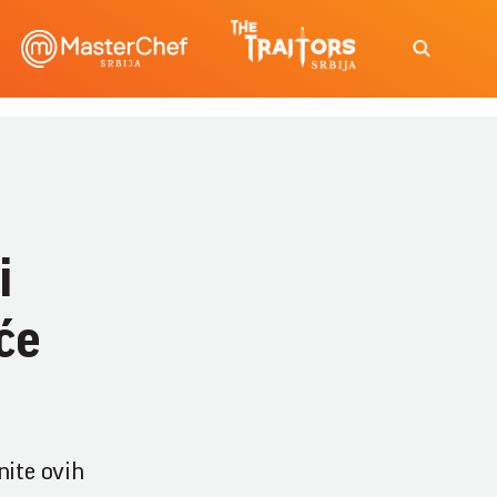
i
će
nite ovih