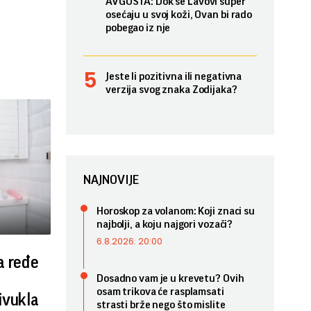
AVGUSTA: Dok se Lavovi super
osećaju u svoj koži, Ovan bi rado
pobegao iz nje
Jeste li pozitivna ili negativna
verzija svog znaka Zodijaka?
NAJNOVIJE
Horoskop za volanom: Koji znaci su
najbolji, a koju najgori vozači?
6.8.2026. 20:00
a ređe
Dosadno vam je u krevetu? Ovih
osam trikova će rasplamsati
ivukla
strasti brže nego što mislite