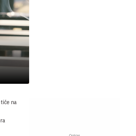
utiče na
dra