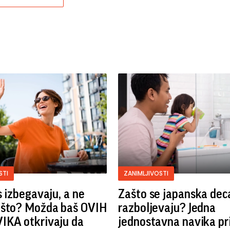
STI
ZANIMLJIVOSTI
s izbegavaju, a ne
Zašto se japanska dec
ašto? Možda baš OVIH
razboljevaju? Jedna
IKA otkrivaju da
jednostavna navika pr