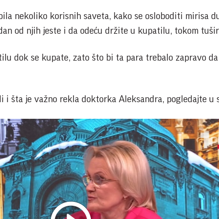
ila nekoliko korisnih saveta, kako se osloboditi mirisa 
edan od njih jeste i da odeću držite u kupatilu, tokom tušir
tilu dok se kupate, zato što bi ta para trebalo zapravo da
ali i šta je važno rekla doktorka Aleksandra, pogledajte u