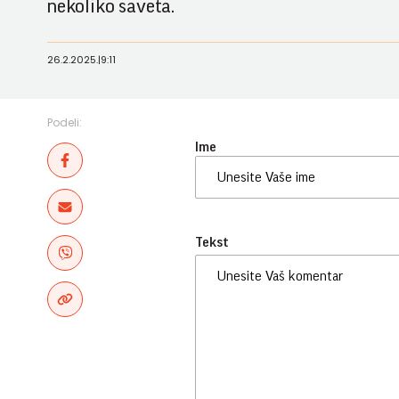
nekoliko saveta.
26.2.2025.
|
9:11
Podeli:
Ime
Tekst