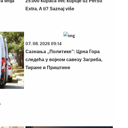
 linija
25.000 kupaca već kupuje uz PerSu
Extra. A ti? Saznaj više
07. 08. 2026 09:14
Сазнања „Политике”: Црна Гора
следећа у војном савезу Загреба,
Тиране и Приштине
a