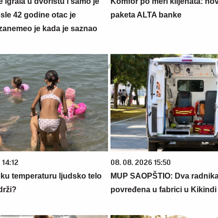
se igrala u dvorištu i samo je
Komfor po meri klijenata: nova
sle 42 godine otac je
paketa ALTA banke
zanemeo je kada je saznao
 14:12
08. 08. 2026 15:50
oku temperaturu ljudsko telo
MUP SAOPŠTIO: Dva radnik
drži?
povređena u fabrici u Kikindi