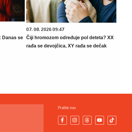
07. 08. 2026 09:47
: Danas se
Čiji hromozom određuje pol deteta? XX
rađa se devojčica, XY rađa se dečak
Pratite nas