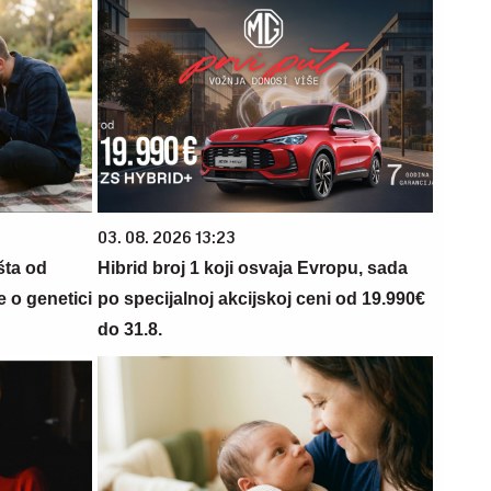
03. 08. 2026 13:23
šta od
Hibrid broj 1 koji osvaja Evropu, sada
 o genetici
po specijalnoj akcijskoj ceni od 19.990€
do 31.8.