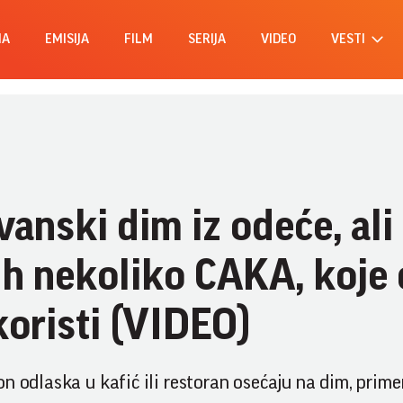
MA
EMISIJA
FILM
SERIJA
VIDEO
VESTI
anski dim iz odeće, ali 
h nekoliko CAKA, koje 
koristi (VIDEO)
n odlaska u kafić ili restoran osećaju na dim, prime