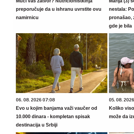
Muči vas zatvor? Nutricionistkinja
Marija (3) 
preporučuje da u ishranu uvrstite ovu
nestala: Po
namirnicu
pronašao, 
gde je bila
06. 08. 2026 07:08
05. 08. 2026
Evo u kojim banjama važi vaučer od
Koliko vis
10.000 dinara - kompletan spisak
može da iz
destinacija u Srbiji