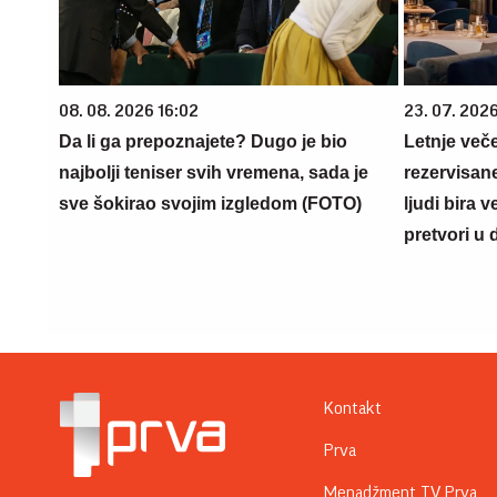
08. 08. 2026 16:02
23. 07. 202
Da li ga prepoznajete? Dugo je bio
Letnje veče
najbolji teniser svih vremena, sada je
rezervisane
sve šokirao svojim izgledom (FOTO)
ljudi bira 
pretvori u 
Kontakt
Prva
Menadžment TV Prva