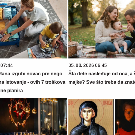
 07:44
05. 08. 2026 06:45
đana izgubi novac pre nego
Šta dete nasleđuje od oca, a 
na letovanje - ovih 7 troškova
majke? Sve što treba da znate
ne planira