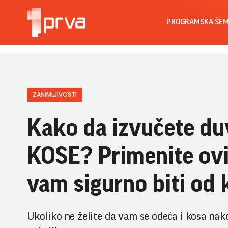
PROGRAMSKA ŠE
ZANIMLJIVOSTI
Kako da izvučete duv
KOSE? Primenite ovi
vam sigurno biti od 
Ukoliko ne želite da vam se odeća i kosa nako