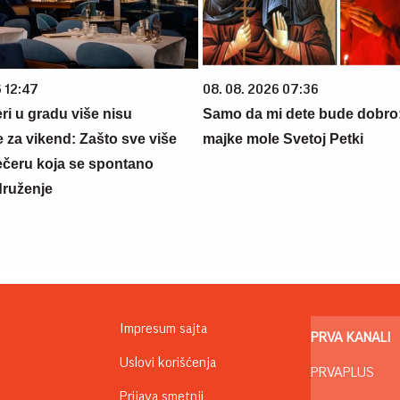
6 12:47
08. 08. 2026 07:36
ri u gradu više nisu
Samo da mi dete bude dobro
 za vikend: Zašto sve više
majke mole Svetoj Petki
večeru koja se spontano
druženje
Impresum sajta
PRVA KANALI
Uslovi korišćenja
PRVAPLUS
Prijava smetnji