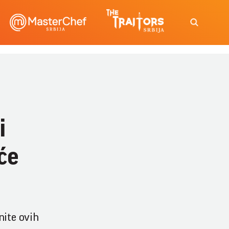
i
će
nite ovih