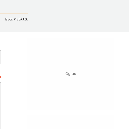
Izvor: Prva/J.G.
0