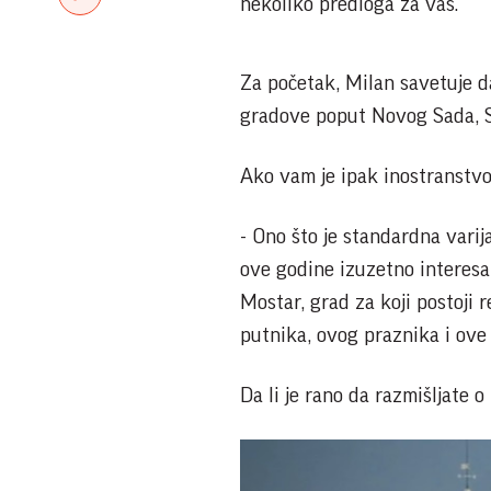
nekoliko predloga za vas.
Za početak, Milan savetuje da,
gradove poput Novog Sada, Su
Ako vam je ipak inostranstvo 
- Ono što je standardna varij
ove godine izuzetno interesa
Mostar, grad za koji postoji r
putnika, ovog praznika i ove
Da li je rano da razmišljate o