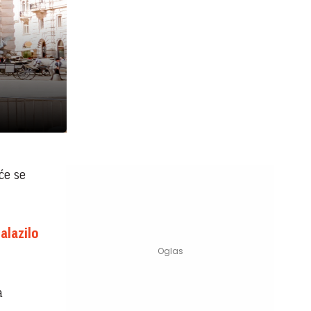
će se
alazilo
a