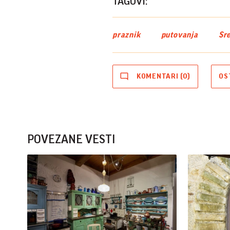
TAGOVI:
praznik
putovanja
Sre
KOMENTARI (0)
OS
POVEZANE VESTI