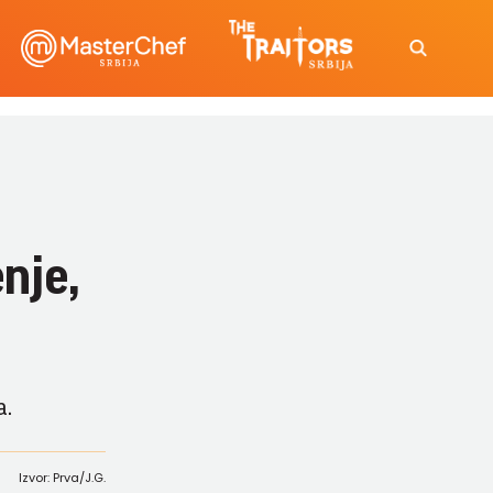
nje,
a.
Izvor: Prva/J.G.