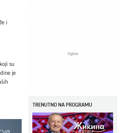
đe i
koji su
dine je
aših
TRENUTNO NA PROGRAMU