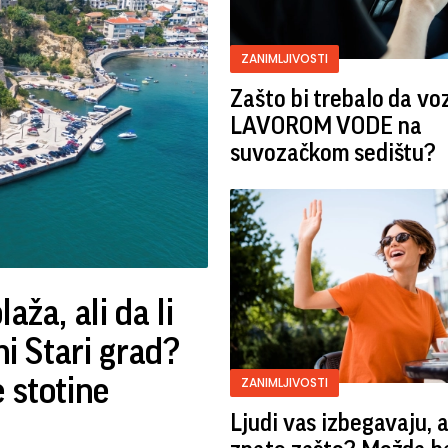
ZANIMLJIVOSTI
Zašto bi trebalo da vo
LAVOROM VODE na
suvozačkom sedištu?
aža, ali da li
ni Stari grad?
 stotine
ZANIMLJIVOSTI
Ljudi vas izbegavaju, 