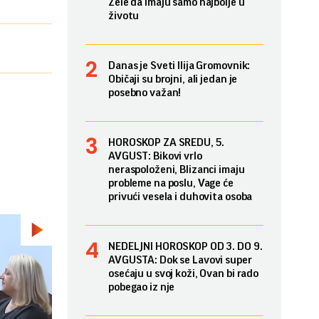
Žele da imaju samo najbolje u
životu
Danas je Sveti Ilija Gromovnik:
Običaji su brojni, ali jedan je
posebno važan!
HOROSKOP ZA SREDU, 5.
AVGUST: Bikovi vrlo
neraspoloženi, Blizanci imaju
probleme na poslu, Vage će
privući vesela i duhovita osoba
NEDELJNI HOROSKOP OD 3. DO 9.
AVGUSTA: Dok se Lavovi super
osećaju u svoj koži, Ovan bi rado
pobegao iz nje