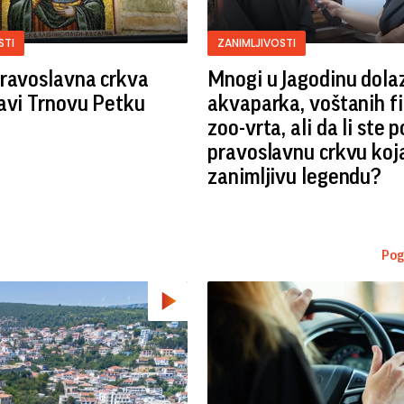
STI
ZANIMLJIVOSTI
pravoslavna crkva
Mnogi u Jagodinu dola
avi Trnovu Petku
akvaparka, voštanih fi
zoo-vrta, ali da li ste p
pravoslavnu crkvu koja
zanimljivu legendu?
Pog