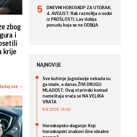
DNEVNI HOROSKOP ZA UTORAK,
4. AVGUST: Rak razmišlja o osobi
iz PROŠLOSTI, Lav dobija
ponudu koja se ne ODBIJA
ze zbog
gura i
osetili
 krije
NAJNOVIJE
Sve kuhinje Jugoslavije nekada su
ga imale, a danas ŽIVI DRUGU
ledaj sve
MLADOST: Ovaj starinski komad
nameštaja vraća se NA VELIKA
VRATA
8.8.2026. 14:00
Horoskopsko slaganje: Koji
horoskopski znakovi čine idealne