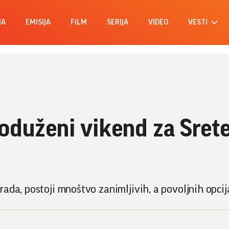
MA
EMISIJA
FILM
SERIJA
VIDEO
VESTI
oduženi vikend za Srete
ada, postoji mnoštvo zanimljivih, a povoljnih opcij