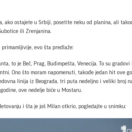
 ako ostajete u Srbiji, posetite neku od planina, ali tako
botice ili Zrenjanina.
primamljivije, evo šta predlaže:
anta, to je Beč, Prag, Budimpešta, Venecija. To su gradovi 
ntni. Ono što moram napomenuti, takođe jedan hit ove go
edovna linija iz Beograda, tri puta nedeljno i veliki broj n
 godine, ove nedelje biće u Mostaru.
 letovanju i šta je još Milan otkrio, pogledajte u snimku: