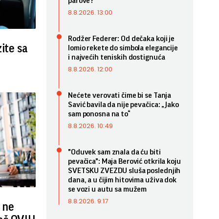
parove?
8.8.2026. 13:00
Rodžer Federer: Od dečaka koji je
zite sa
lomio rekete do simbola elegancije
i najvećih teniskih dostignuća
8.8.2026. 12:00
Nećete verovati čime bi se Tanja
Savić bavila da nije pevačica: „Jako
sam ponosna na to“
8.8.2026. 10:49
"Oduvek sam znala da ću biti
pevačica": Maja Berović otkrila koju
SVETSKU ZVEZDU sluša poslednjih
dana, a u čijim hitovima uživa dok
se vozi u autu sa mužem
8.8.2026. 9:17
a ne