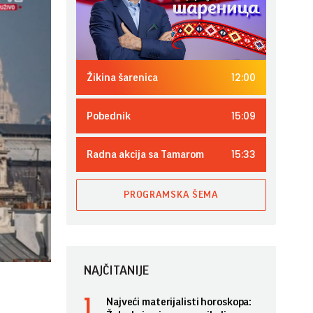
12:00
Žikina šarenica
15:09
Pobednik
15:33
Radna akcija sa Tamarom
PROGRAMSKA ŠEMA
NAJČITANIJE
Najveći materijalisti horoskopa: