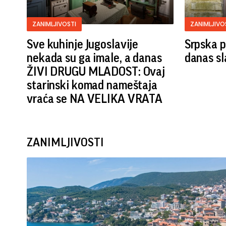
ZANIMLJIVOSTI
ZANIMLJIVO
Sve kuhinje Jugoslavije
Srpska 
nekada su ga imale, a danas
danas sl
ŽIVI DRUGU MLADOST: Ovaj
starinski komad nameštaja
vraća se NA VELIKA VRATA
ZANIMLJIVOSTI