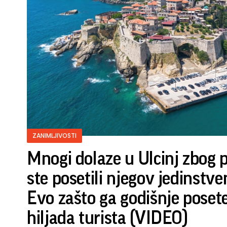
ZANIMLJIVOSTI
Mnogi dolaze u Ulcinj zbog pl
ste posetili njegov jedinstve
Evo zašto ga godišnje posete
hiljada turista (VIDEO)