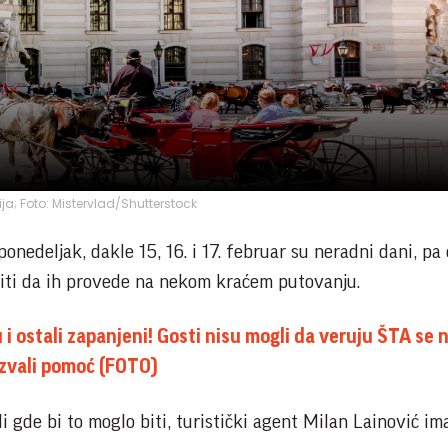
ija; Foto: Mistervlad/Shutterstock
onedeljak, dakle 15, 16. i 17. februar su neradni dani, pa 
učiti da ih provede na nekom kraćem putovanju.
 i ostali zapanjeni! Gosti nisu mogli da veruju ŠTA se n
zvali pomoć (FOTO)
li gde bi to moglo biti, turistički agent Milan Lainović im