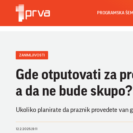
PROGRAMSKA ŠE
ZANIMLJIVOSTI
Gde otputovati za pr
a da ne bude skupo?
Ukoliko planirate da praznik provedete van gr
12.2.2025.
|
9:11