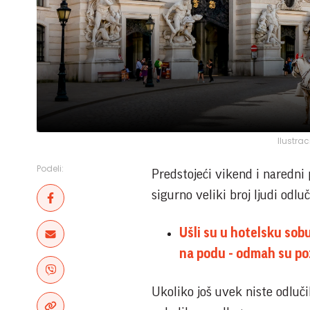
Ilustrac
Podeli:
Predstojeći vikend i naredni p
sigurno veliki broj ljudi odl
Ušli su u hotelsku sobu
na podu - odmah su po
Ukoliko još uvek niste odluči